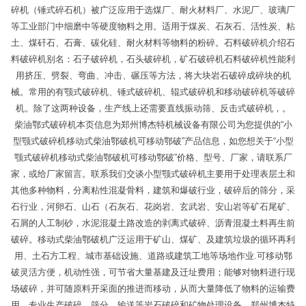
碎机（锤式碎石机）被广泛应用于选煤厂、耐火材料厂、水泥厂、玻璃厂
等工业部门中细磨中等硬度物料之用。适用于煤炭、石灰石、活性炭、粘
土、煤矸石、石膏、碳化硅、耐火材料等物料的粉碎。石料破碎机介绍石
料破碎机别名：石子破碎机，石头破碎机，矿石破碎机石料破碎机性能利
用挤压、劈裂、弯曲、冲击、碾压等方法，将大块岩石破碎成碎块的机
械。常用的有颚式破碎机、锤式破碎机、辊式破碎机和移动破碎机等破碎
机。除了这两种设备，生产线上还需要直线振动筛、反击式破碎机，。
柴油鄂式破碎机本页信息为郑州博杰特机械设备有限公司为您提供的“小
型颚式破碎机移动式柴油鄂破机可移动鄂破”产品信息，如您想关于“小型
颚式破碎机移动式柴油鄂破机可移动鄂破”价格、型号、厂家，请联系厂
家，或给厂家留言。联系我们交谈小型颚式破碎机主要用于处理表层土和
其他多种物料，分离粘性混凝骨料，建筑和爆破行业，破碎后的筛分，采
石行业，河卵石、山石（石灰石、花岗岩、玄武岩、安山岩等矿石尾矿、
石屑的人工制砂，水泥混凝土路改造的剥离式破碎、沥青混凝土料再生前
破碎。移动式柴油鄂破机广泛运用于矿山、煤矿、及建筑垃圾的循环再利
用、土石方工程、城市基础设施、道路或建筑工地等场地作业.可移动鄂
破灵活方便，机动性强，可节省大量基建及迁址费用；能够对物料进行现
场破碎，并可随原料开采面的推进而移动，从而大量降低了物料的运输费
用，专业生产破碎、筛分、输送等岩石破碎和矿物处理设备。郑州博杰特