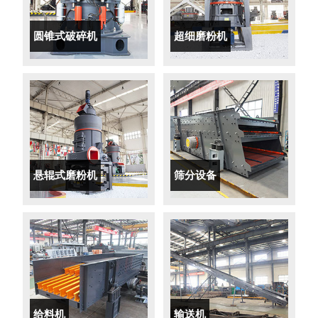
圆锥式破碎机
超细磨粉机
悬辊式磨粉机
筛分设备
给料机
输送机