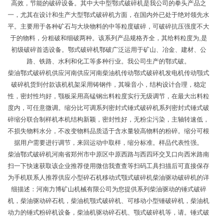
高效，节能的破碎设备。其中大中型鄂式破碎机是我公司的拳头产品之
一，尤其在设计和生产大型鄂式破碎机方面，在国内外已处于绝对领先水
平。主要用于各种矿石与大块物料的中等粒度破碎，可破碎抗压强度不大
于的物料，分粗破和细破两种。该系列产品规格齐全，其给料粒度为,是
初级破碎首选设备。鄂式破碎机鄂破广泛运用于矿山、冶金、建材、公
路、铁路、水利和化工等多种行业。我公司生产的鄂式破。
柴油鄂式破碎机供应河南供应河南柴油机传动鄂式破碎机发电机传动颚式
破碎机货到付款该机机架采用铸钢件，其噪音小，结构设计合理，稳定
性，密封性均好，颚板采用高锰钢出料粒度实行无级调节，在最大出料粒
度内，可任意微调。缩分比可调系列密封式锤式破碎机系列密封式锤式破
碎缩分联合制样机本机结构新颖，密封性好，无粉尘污染，主轴转速低，
不损失物料水分，不改变物料品质适于含水量较高物料的粉碎。缩分可根
据用户需要进行调节，来回运动中取样，缩分标准。样品代表性强。
柴油鄂式破碎机河南省郑州市中原区中原西路与西四环交叉口向西米路南
扫一下快速获取该企业推荐使用微信我查查等扫码工具扫描后可直接保存
为手机联系人推荐供应小型碎石机移动式颚式破碎机柴油驱动破碎机的详
细描述：河南力博矿山机械有限公司为您提供系列柴油驱动的锤式破碎
机，柴油驱动碎石机，柴油机颚式破碎机、可移动小型锤破碎机，柴油机
动力的锤式粉碎机设备，柴油机驱动碎石机、颚式破碎机等，请。锤式破