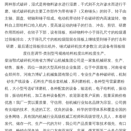
两种形式破碎，湿式是将物料渗水进行湿磨，干式则不允许渗水而进行干
磨。锤式破碎机的主要工作部件为带有锤子（又称锤头）的转子。转子由
主轴、圆盘、销轴和锤子组成。电动机带动转子在破碎腔内高速旋转。物
料自上部给料口给入机内，受高速运动的锤子的打击、冲击、剪切、研磨
作用而粉碎。在转子下部，设有筛板、粉碎物料中小于筛孔尺寸的粒级通
过筛板排出，大于筛孔尺寸的粗粒级阻留在筛板上继续受到锤子的打击和
研磨，最后通过筛板排出机外。锤式破碎机技术参数注:此设备有筛板细
度任意调节-类别型号规格给料粒度出料粒度生产。
柴油鄂式破碎机河南省力博矿山机械集团公司是一家集机械研发、生产、
销售、服务、四位一体的大型高科技企业集团，位于中原腹地，河南省省
会郑州市。河南力博矿上机械集团有限公司，专业生产各种破碎机，机制
砂生产线设备，石料生产线全套机械，系列磨粉机，各种型号雷蒙磨粉
机，大小型号选矿球磨机，各种配套的设备，输送机，电子给料机，振动
筛，振动给料机，加工各种设备配件。欢迎新老客户采购，批量采购价格
优惠！我厂一贯以重质量、守信用、创机械行业知名品牌为宗旨。公司拥
有尖端的技术、先进的工艺、优良的设备、科学的管理体系和覆盖全国的
业务网络，具有国内机械行业高级权威工程师和高级管理人员人，本着研
发代、储存一代、生产一代的方针，我公司产品质量可靠技术领先、有口
皆碑，畅销全国各地，并出口东南亚地区、非洲、俄罗斯等二十多个国家