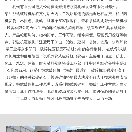
机械有限公司进入公司黄页郑州博杰特机械设备有限公司郑州。
柴油鄂式破碎机拿样支付后天内，二次店铺进货满元返还样品费。样品随
机发货，不挑色、挑码，且每个买家限购件。查看拿样规则郑州一铭机械
设备有限公司专业生产的鄂式破碎机简称鄂破，该系列产品具有破碎比
大、产品粒度均匀、结构简单、工作可靠、维修简便、运营费用经济等特
点。鄂破机颚破机广泛运用于矿山、冶炼、建材、公路、铁路、水利和化
学工业等众多部门，破碎抗压强度不超过兆帕的各种物料。-在线:鄂式破
碎机用途和使用范围：该系列鄂式破碎机（鄂破）主要用于冶金、矿山、
化工、水泥、建筑、耐火材料及陶瓷等工业部门作中碎和细碎各种中硬矿
石和岩石用。该系列颚式破碎机（颚破）最适宜于破碎抗压强度不高于
（兆帕）的各种软硬矿石，被破碎物料的最大块度不得大于技术参数表所
规定。颚式破碎机工作原理：该系列颚式破碎机（颚破）工作方式为曲动
挤压型，其工作原理是：电动机驱动皮带和皮带轮，通过偏心轴使动颚上
下运动，当动颚上升时肘板与动颚间夹角变大，从而推动。