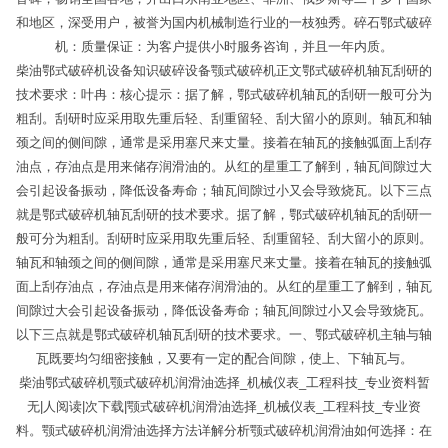
和地区，深受用户，被誉为国内机械制造行业的一枝独秀。碎石鄂式破碎
机：质量保证：为客户提供小时服务咨询，并且一年内质。
柴油鄂式破碎机设备知识破碎设备颚式破碎机正文鄂式破碎机轴瓦刮研的
技术要求：叶冉：核心提示：据了解，鄂式破碎机轴瓦的刮研一般可分为
粗刮。刮研时应采用取先重后轻、刮重留轻、刮大留小的原则。轴瓦和轴
颈之间的侧间隙，通常是采用塞尺来丈量。接着在轴瓦的接触弧面上刮存
油点，存油点是用来储存润滑油的。从红的星重工了解到，轴瓦间隙过大
会引起设备振动，降低设备寿命；轴瓦间隙过小又会导致烧瓦。以下三点
就是鄂式破碎机轴瓦刮研的技术要求。据了解，鄂式破碎机轴瓦的刮研一
般可分为粗刮。刮研时应采用取先重后轻、刮重留轻、刮大留小的原则。
轴瓦和轴颈之间的侧间隙，通常是采用塞尺来丈量。接着在轴瓦的接触弧
面上刮存油点，存油点是用来储存润滑油的。从红的星重工了解到，轴瓦
间隙过大会引起设备振动，降低设备寿命；轴瓦间隙过小又会导致烧瓦。
以下三点就是鄂式破碎机轴瓦刮研的技术要求。一、鄂式破碎机主轴与轴
瓦既要均匀细密接触，又要有一定的配合间隙，使上、下轴瓦与。
柴油鄂式破碎机颚式破碎机润滑油选择_机械仪表_工程科技_专业资料暂
无|人阅读|次下载|颚式破碎机润滑油选择_机械仪表_工程科技_专业资
料。颚式破碎机润滑油选择方法详解分析颚式破碎机润滑油如何选择：在