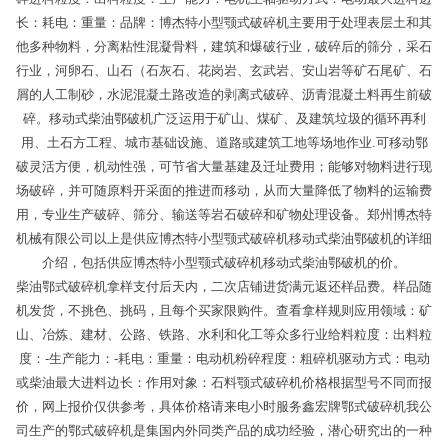
长：耗电：重量：品牌：博杰特小型颚式破碎机主要用于处理表层土和其
他多种物料，分离粘性混凝骨料，建筑和爆破行业，破碎后的筛分，采石
行业，河卵石、山石（石灰石、花岗岩、玄武岩、安山岩等矿石尾矿、石
屑的人工制砂，水泥混凝土路改造的剥离式破碎、沥青混凝土料再生前破
碎。移动式柴油鄂破机广泛运用于矿山、煤矿、及建筑垃圾的循环再利
用、土石方工程、城市基础设施、道路或建筑工地等场地作业.可移动鄂
破灵活方便，机动性强，可节省大量基建及迁址费用；能够对物料进行现
场破碎，并可随原料开采面的推进而移动，从而大量降低了物料的运输费
用，专业生产破碎、筛分、输送等岩石破碎和矿物处理设备。郑州博杰特
机械有限公司以上是供应博杰特小型颚式破碎机移动式柴油鄂破机的详细
介绍，包括供应博杰特小型颚式破碎机移动式柴油鄂破机的价。
柴油鄂式破碎机拿样支付后天内，二次店铺进货满元返还样品费。样品随
机发货，不挑色、挑码，且每个买家限购件。查看拿样规则应用领域：矿
山、冶炼、建材、公路、铁路、水利和化工等众多行业给料粒度：出料粒
度：-生产能力：-耗电：重量：电动机粉碎程度：粗碎机驱动方式：电动
或柴油最大进料边长：作用对象：石料颚式破碎机价格根据型号不同而报
价，网上报价仅供参考，具体价格请来电小时服务鑫宏牌鄂式破碎机我公
司生产的鄂式破碎机是集国内外同类产品的成功经验，潜心研究出的一种