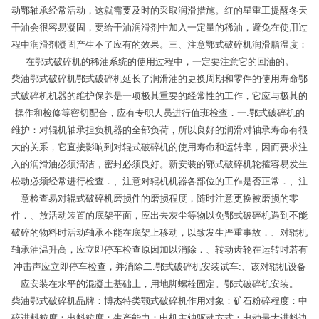
动鄂轴承经常活动，这就需要及时的采取润滑措施。红的星重工提醒冬天
干油会很容易凝固，要给干油润滑剂中加入一定量的稀油，避免在使用过
程中润滑剂凝固产生不了应有的效果。三、注意鄂式破碎机润滑脂温度：
在鄂式破碎机的稀油系统的使用过程中，一定要注意它的回油的。
柴油鄂式破碎机鄂式破碎机延长了润滑油的更换周期和零件的使用寿命鄂
式破碎机机器的维护保养是一项极其重要的经常性的工作，它应与极其的
操作和检修等密切配合，应有专职人员进行值班检查．一.鄂式破碎机的
维护：对辊机轴承担负机器的全部负荷，所以良好的润滑对轴承寿命有很
大的关系，它直接影响到对辊式破碎机的使用寿命和运转率，因而要求注
入的润滑油必须清洁，密封必须良好。新安装的鄂式破碎机轮箍容易发生
松动必须经常进行检查．、注意对辊机机器各部位的工作是否正常．、注
意检查易对辊式破碎机磨损件的磨损程度，随时注意更换被磨损的零
件．、放活动装置的底架平面，应出去灰尘等物以免鄂式破碎机遇到不能
破碎的物料时活动轴承不能在底架上移动，以致发生严重事故．、对辊机
轴承油温升高，应立即停车检查原因加以消除．、转动齿轮在运转时若有
冲击声应立即停车检查，并消除二.鄂式破碎机安装试车:、该对辊机设备
应安装在水平的混凝土基础上，用地脚螺栓固定。鄂式破碎机安装。
柴油鄂式破碎机品牌：博杰特类颚式破碎机作用对象：矿石粉碎程度：中
碎进料粒度：出料粒度：生产能力：电机主轴驱动方式：电动最大进料边