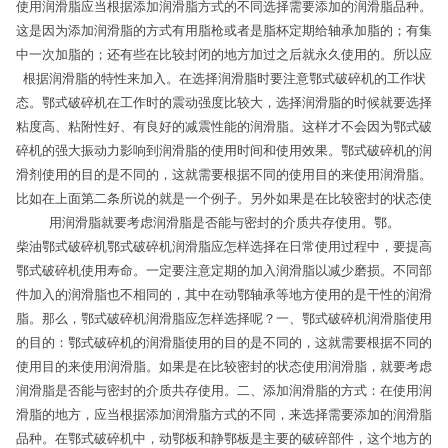
使用润滑脂应当根据添加润滑脂方式的不同选择需要添加的润滑脂品种。
这是因为添加润滑脂的方式有用脂枪或者是脂杯定期给轴承加脂的；有集
中一次加脂的；还有些在比较封闭的地方加过之后就永久使用的。所以应
根据润滑脂的特性来加入。在选择润滑脂时要注意鄂式破碎机的工作状
态。鄂式破碎机在工作时的震动强度比较大，选择润滑脂的时候就要选择
粘度高、粘附性好、有良好的减震性能的润滑脂。这样才不会因为鄂式破
碎机的强大振动力影响到润滑脂的使用时间和使用效果。鄂式破碎机的润
滑剂使用的目的是不同的，这就需要根据不同的使用目的来使用润滑脂。
比如在上面第二条所说的就是一个例子。另外如果是在比较密封的状态使
用润滑脂就要考虑润滑脂是否能与密封的介质共存使用。鄂。
柴油鄂式破碎机鄂式破碎机润滑脂应怎样选择在日常使用过程中，要提高
鄂式破碎机使用寿命。一定要注意定期的加入润滑脂以减少磨损。不同部
件加入的润滑脂也不相同的，其中在动鄂轴承等地方使用的是干性的润滑
脂。那么，鄂式破碎机润滑脂应怎样选择呢？一、鄂式破碎机润滑脂使用
的目的：鄂式破碎机的润滑脂使用的目的是不同的，这就需要根据不同的
使用目的来使用润滑脂。如果是在比较密封的状态使用润滑脂，就要考虑
润滑脂是否能与密封的介质共存使用。二、添加润滑脂的方式：在使用润
滑脂的地方，应当根据添加润滑脂方式的不同，来选择需要添加的润滑脂
品种。在鄂式破碎机中，动鄂板和静鄂板是主要的破碎部件，这个地方的