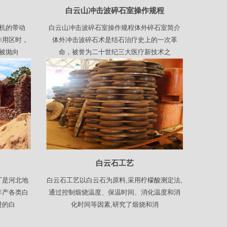
白云山冲击波碎石室操作规程
机的带动
白云山冲击波碎石室操作规程体外碎石室简介
作用区时，
体外冲击波碎石术是结石治疗史上的一次革
被抛向
命，被誉为二十世纪三大医疗新技术之
白云石工艺
厂是河北地
白云石工艺以白云石为原料,采用柠檬酸测定法,
年产各类白
通过控制煅烧温度、保温时间、消化温度和消
进的白
化时间等因素,研究了煅烧和消