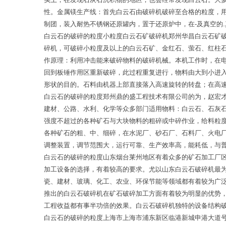
性。金属镁生产线：首先白云石由破碎机破碎至合格的粒度，
制团，装入耐热不锈钢还原罐内，置于还原炉中，在-及真空的
白云石的破碎的粒度小粒度白云石矿破碎机郑州华昌白云石矿破
碎机，可破碎小粒度及以上的白云石矿、金红石、萤石、红柱
作原理：利用冲击能来破碎物料的破碎机械。本机工作时，在
回到板锤作用区重新破碎，此过程重复进行，物料由大到小进
形状的目的。石料由机器上部直接落入高速旋转的转盘；在高
白云石的破碎的粒度郑州鼎的盛工程技术有限公司的为，赵宏
建材、公路、水利、化学等众多部门适用物料：白云石、石灰
强度不超过的各种矿石与大块物料的粗碎或中碎作业，给料粒
各种矿石的粗、中、细碎，在水泥厂、砂石厂、石料厂、火电
调整装置，调节范围大，运行可靠、生产效率高，能耗低，与
白云石的破碎的粒度山东烟台莱州地区有着众多的矿石加工厂
加工设备的选择，有着较高的要求。尤以山东白云石破碎机最
瓷、建材、玻璃、化工、农业、环保节能等领域都有着较为广
推出的白云石破碎机在矿石破碎加工方面有着较为明显的优势
工程收益都有事半功倍的效果。白云石破碎机独特的设备结构
白云石的破碎的粒度上海市上海市浦东新区临港新城申港大道