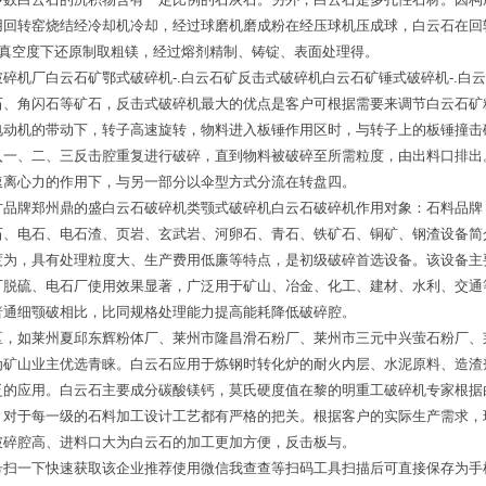
用回转窑烧结经冷却机冷却，经过球磨机磨成粉在经压球机压成球，白云石在回
.真空度下还原制取粗镁，经过熔剂精制、铸锭、表面处理得。
碎机厂白云石矿鄂式破碎机-.白云石矿反击式破碎机白云石矿锤式破碎机-.白
石、角闪石等矿石，反击式破碎机最大的优点是客户可根据需要来调节白云石矿
电动机的带动下，转子高速旋转，物料进入板锤作用区时，与转子上的板锤撞击
入一、二、三反击腔重复进行破碎，直到物料被破碎至所需粒度，由出料口排出
速离心力的作用下，与另一部分以伞型方式分流在转盘四。
才品牌郑州鼎的盛白云石破碎机类颚式破碎机白云石破碎机作用对象：石料品牌
石、电石、电石渣、页岩、玄武岩、河卵石、青石、铁矿石、铜矿、钢渣设备简
度为，具有处理粒度大、生产费用低廉等特点，是初级破碎首选设备。该设备主
厂脱硫、电石厂使用效果显著，广泛用于矿山、冶金、化工、建材、水利、交通
普通细颚破相比，比同规格处理能力提高能耗降低破碎腔。
区，如莱州夏邱东辉粉体厂、莱州市隆昌滑石粉厂、莱州市三元中兴萤石粉厂、
为矿山业主优选青睐。白云石应用于炼钢时转化炉的耐火内层、水泥原料、造渣
泛的应用。白云石主要成分碳酸镁钙，莫氏硬度值在黎的明重工破碎机专家根据
，对于每一级的石料加工设计工艺都有严格的把关。根据客户的实际生产需求，
破碎腔高、进料口大为白云石的加工更加方便，反击板与。
号扫一下快速获取该企业推荐使用微信我查查等扫码工具扫描后可直接保存为手