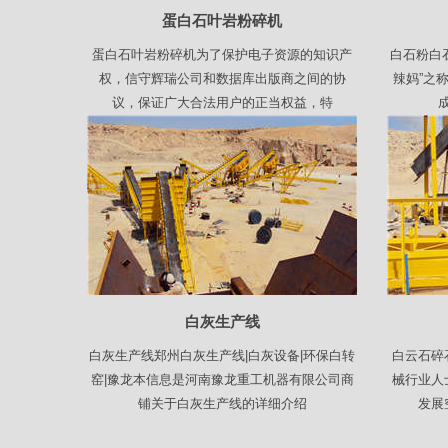
蛋白石叶岩粉碎机
蛋白石叶岩粉碎机为了保护电子资源的知识产
白石粉白
权，信守辉瑞公司和数据库出版商之间的协
辣妈”之
议，保证广大合法用户的正当权益，特
白灰生产线
白灰生产线郑州白灰生产线|白灰设备|环保白转
白云石碎
窑|豫龙本信息是河南豫龙重工机器有限公司商
械行业人
铺关于白灰生产线的详细介绍
发展