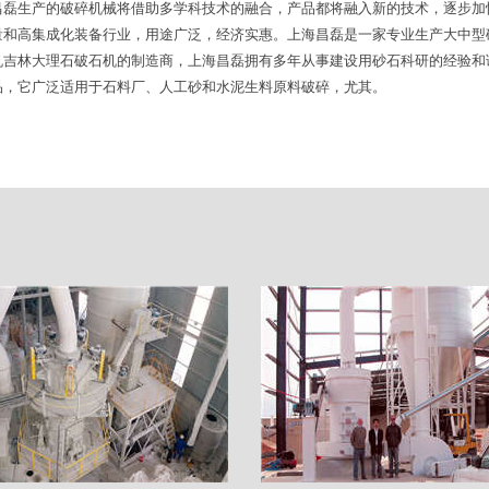
昌磊生产的破碎机械将借助多学科技术的融合，产品都将融入新的技术，逐步加
量和高集成化装备行业，用途广泛，经济实惠。上海昌磊是一家专业生产大中型
机吉林大理石破石机的制造商，上海昌磊拥有多年从事建设用砂石科研的经验和
品，它广泛适用于石料厂、人工砂和水泥生料原料破碎，尤其。