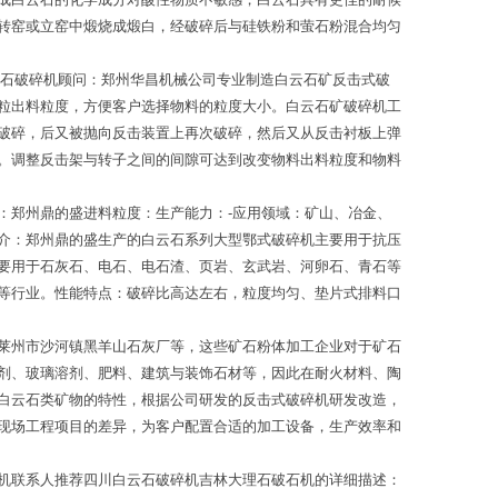
转窑或立窑中煅烧成煅白，经破碎后与硅铁粉和萤石粉混合均匀
云石破碎机顾问：郑州华昌机械公司专业制造白云石矿反击式破
粒出料粒度，方便客户选择物料的粒度大小。白云石矿破碎机工
破碎，后又被抛向反击装置上再次破碎，然后又从反击衬板上弹
。调整反击架与转子之间的间隙可达到改变物料出料粒度和物料
：郑州鼎的盛进料粒度：生产能力：-应用领域：矿山、冶金、
介：郑州鼎的盛生产的白云石系列大型鄂式破碎机主要用于抗压
要用于石灰石、电石、电石渣、页岩、玄武岩、河卵石、青石等
等行业。性能特点：破碎比高达左右，粒度均匀、垫片式排料口
莱州市沙河镇黑羊山石灰厂等，这些矿石粉体加工企业对于矿石
剂、玻璃溶剂、肥料、建筑与装饰石材等，因此在耐火材料、陶
白云石类矿物的特性，根据公司研发的反击式破碎机研发改造，
现场工程项目的差异，为客户配置合适的加工设备，生产效率和
机联系人推荐四川白云石破碎机吉林大理石破石机的详细描述：