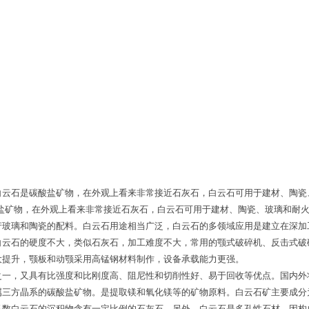
白云石是碳酸盐矿物，在外观上看来非常接近石灰石，白云石可用于建材、陶瓷
酸盐矿物，在外观上看来非常接近石灰石，白云石可用于建材、陶瓷、玻璃和耐
产玻璃和陶瓷的配料。白云石用途相当广泛，白云石的多领域应用是建立在深加
白云石的硬度不大，类似石灰石，加工难度不大，常用的颚式破碎机、反击式破
大提升，颚板和动颚采用高锰钢材料制作，设备承载能力更强。
之一，又具有比强度和比刚度高、阻尼性和切削性好、易于回收等优点。国内外
属三方晶系的碳酸盐矿物。是提取镁和氧化镁等的矿物原料。白云石矿主要成分
多数白云石的沉积物含有一定比例的石灰石。另外，白云石是多孔性石材。因构