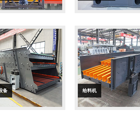
设备
给料机