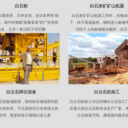
白石粉
白石灰矿矿山机器
石茉莉奈，日本女优，在日本界有“奶
白石灰矿矿山机器工作时，在电动
称。高中时期因“商量某某”的广告语而
下，转子高速旋转，物料进入板锤
成名，之后一直活跃于演艺圈
与转子上的板锤撞击破碎，后又
白云石碎石设备
白云石的加工
石设备现阶段，国内砂石领域受到机
白云石的加工河北尚峰白云石加工
士的欢迎，不仅是砂石行业有很大的
区最大的白云石粉专业生产厂家，
空间，更是科技引领我们进入新
云石粉体万吨。拥有国内最先