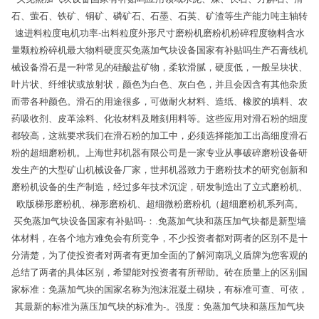
石、萤石、铁矿、铜矿、磷矿石、石墨、石英、矿渣等生产能力吨主轴转
速进料粒度电机功率-出料粒度外形尺寸磨粉机磨粉机粉碎程度物料含水
量颗粒粉碎机最大物料硬度买免蒸加气块设备国家有补贴吗生产石膏线机
械设备滑石是一种常见的硅酸盐矿物，柔软滑腻，硬度低，一般呈块状、
叶片状、纤维状或放射状，颜色为白色、灰白色，并且会因含有其他杂质
而带各种颜色。滑石的用途很多，可做耐火材料、造纸、橡胶的填料、农
药吸收剂、皮革涂料、化妆材料及雕刻用料等。这些应用对滑石粉的细度
都较高，这就要求我们在滑石粉的加工中，必须选择能加工出高细度滑石
粉的超细磨粉机。上海世邦机器有限公司是一家专业从事破碎磨粉设备研
发生产的大型矿山机械设备厂家，世邦机器致力于磨粉技术的研究创新和
磨粉机设备的生产制造，经过多年技术沉淀，研发制造出了立式磨粉机、
欧版梯形磨粉机、梯形磨粉机、超细微粉磨粉机（超细磨粉机系列高。
买免蒸加气块设备国家有补贴吗-：.免蒸加气块和蒸压加气块都是新型墙
体材料，在各个地方难免会有所竞争，不少投资者都对两者的区别不是十
分清楚，为了使投资者对两者有更加全面的了解河南巩义盾牌为您客观的
总结了两者的具体区别，希望能对投资者有所帮助。砖在质量上的区别国
家标准：免蒸加气块的国家名称为泡沫混凝土砌块，有标准可查、可依，
其最新的标准为蒸压加气块的标准为-。强度：免蒸加气块和蒸压加气块