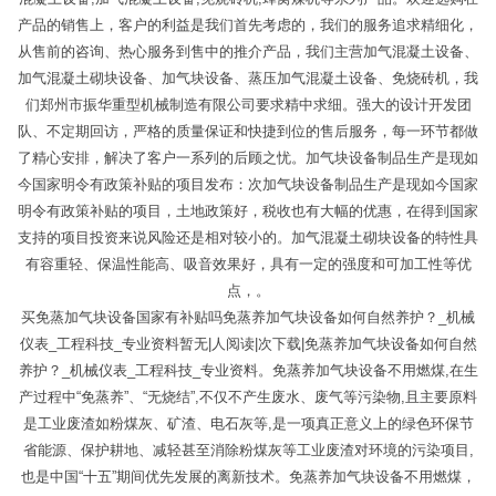
产品的销售上，客户的利益是我们首先考虑的，我们的服务追求精细化，
从售前的咨询、热心服务到售中的推介产品，我们主营加气混凝土设备、
加气混凝土砌块设备、加气块设备、蒸压加气混凝土设备、免烧砖机，我
们郑州市振华重型机械制造有限公司要求精中求细。强大的设计开发团
队、不定期回访，严格的质量保证和快捷到位的售后服务，每一环节都做
了精心安排，解决了客户一系列的后顾之忧。加气块设备制品生产是现如
今国家明令有政策补贴的项目发布：次加气块设备制品生产是现如今国家
明令有政策补贴的项目，土地政策好，税收也有大幅的优惠，在得到国家
支持的项目投资来说风险还是相对较小的。加气混凝土砌块设备的特性具
有容重轻、保温性能高、吸音效果好，具有一定的强度和可加工性等优
点，。
买免蒸加气块设备国家有补贴吗免蒸养加气块设备如何自然养护？_机械
仪表_工程科技_专业资料暂无|人阅读|次下载|免蒸养加气块设备如何自然
养护？_机械仪表_工程科技_专业资料。免蒸养加气块设备不用燃煤,在生
产过程中“免蒸养”、“无烧结”,不仅不产生废水、废气等污染物,且主要原料
是工业废渣如粉煤灰、矿渣、电石灰等,是一项真正意义上的绿色环保节
省能源、保护耕地、减轻甚至消除粉煤灰等工业废渣对环境的污染项目,
也是中国“十五”期间优先发展的离新技术。免蒸养加气块设备不用燃煤，