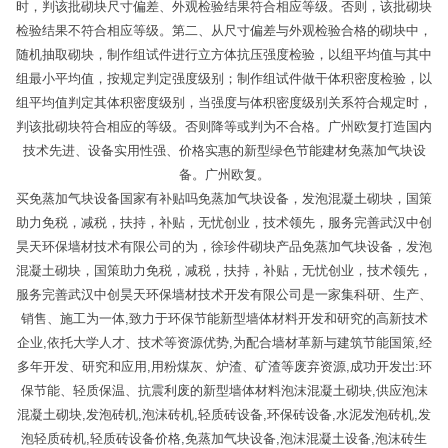
时，判该批砌块尺寸偏差、外观检验结果符合相应等级。否则，该批砌块
检验结果不符合相应等级。第二、从尺寸偏差与外观检验合格的砌块中，
随机抽取砌块，制作组试件进行立方体抗压强度检验，以组平均值与其中
组最小平均值，按规定判定强度级别；制作组试件做干体积密度检验，以
组平均值判定其体积密度级别，当强度与体积密度级别关系符合规定时，
判该批砌块符合相应的等级。否则降等或判为不合格。广州欧复打造国内
技术先进、设备实用性强、价格实惠的新型绿色节能建材免蒸加气块设
备。广州欧复。
买免蒸加气块设备国家有补贴吗免蒸加气块设备，发泡混凝土砌块，国策
助力免税，减税，扶持，补贴，无忧创业，技术领先，服务完善武汉中创
昊天环保墙材技术有限公司的为，徐珍件砌块产品免蒸加气块设备，发泡
混凝土砌块，国策助力免税，减税，扶持，补贴，无忧创业，技术领先，
服务完善武汉中创昊天环保墙材技术开发有限公司是一家集科研、生产、
销售、施工为一体,致力于环保节能新型墙体材料开发和研究的高新技术
企业,依托大学人才、技术等资源优势,为配合墙材革新与建筑节能国策,经
多年开发、研究和应用,用粉煤灰、炉渣、矿渣等废弃资源,成功开发岀:环
保节能、轻质保温、抗震利废的新型墙体材料泡沫混凝土砌块,供应泡沫
混凝土砌块,发泡砖机,泡沫砖机,轻质砖设备,环保砖设备,水泥发泡砖机,发
泡轻质砖机,轻质砖设备价格,免蒸加气块设备,泡沫混凝土设备,泡沫砖生