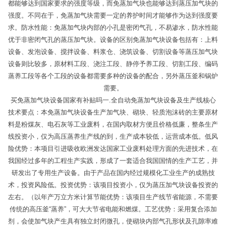
都能够达到国家要求的强度等级，而免蒸加气块也能够达到蒸压加气块的
强度。不同在于，免蒸加气块需要一定的养护时间才能够作为达到强度要
求。防水性能：免蒸加气块内部的小孔是密闭气孔，不易渗水，防水性能
优于非密闭气孔的蒸压加气块。设备的区别免蒸加气块设备包括有：上料
设备、发泡设备、搅拌设备、料浆仓、浇筑设备、切割设备等蒸压加气块
设备则比较多，原材料工段、浇注工段、静停予养工段、切割工段、编码
蒸养工段等各个工段的设备都需要多种的设备的配合，另外蒸压釜和锅炉
需要。
买免蒸加气块设备国家有补贴吗一.全自动免蒸加气块设备及生产线核心
技术要点：本免蒸加气块设备生产加气块、砌块、轻质泡沫砖的主要原材
料是粉煤灰、电石灰等工业废料，在国内取材方便且价格低廉，整条生产
线投资小，仅为高压蒸养生产线的到，生产成本较低，运营成本低。低风
险优势：本项目引进吸收欧洲发达国家工业废料处理方面的先进技术，在
我国经过多年的工程生产实践，形成了一套适合我国国情的生产工艺，并
研发出了专用生产设备。由于产品在国内经过规模化工业生产的成熟技
术，投资风险低。投资优势：该项目投资小，仅为蒸压加气块设备投资的
左右。（以年产万立方米计算节能优势：该项目生产线节省能源，不需要
传统的高压釜“蒸养”，可大大节省电能和燃煤。工艺优势：采用复合添加
剂，会使加气块产生具有独立封闭微孔，使砌块内部气孔形状及孔隙率难