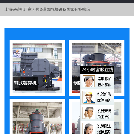
上海破碎机厂家
/
买免蒸加气块设备国家有补贴吗
颚式破碎机
制砂机