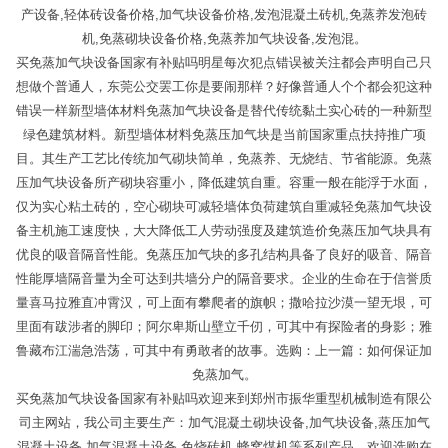
产设备,轻体砖设备价格,加气块设备价格,发泡混凝土砖机,免蒸养发泡砖
机,免蒸砌块设备价格,免蒸养加气块设备,发泡混。
买免蒸加气块设备国家有补贴吗明星每次犯点错误被关注都会声明自己只
想做个普通人，东莞公交罢工你是要闹那样？好像普通人个个都会犯这种
错误一样新型墙体材料免蒸加气块设备是替代传统黏土实心砖的一种新型
绿色建筑材料。新型墙体材料免蒸压加气块是当前国家重点扶持推广项
目。其生产工艺比传统加气砌块简单，免蒸养、无烧结、节省能源。免蒸
压加气块设备所产砌块容重小，降低建筑自重。容重一般在能浮于水面，
仅为实心粘土砖的，空心砌块可减轻墙体负荷建筑自重减轻免蒸加气块设
备主机施工速度快，大大降低工人劳动强度及建筑造价免蒸压加气块具有
优良的吸音隔音性能。免蒸压加气块的多孔结构具备了良好的吸音、隔音
性能厚墙隔音量为全可达到共墙分户的隔音要求。企业的生命在于信誉质
量喜马拉雅直冲霄汉，可上面有攀爬者的旗帜；撒哈拉沙漠一望无垠，可
里面有跋涉者的脚印；阿尔卑斯山壁立千仞，可其中有探险者的身影；雅
鲁藏布江湍急浩荡，可其中有勇敢者的故事。选购：上一篇：如何保证加
免蒸加气。
买免蒸加气块设备国家有补贴吗欢迎来到郑州市振华重型机械制造有限公
司主网站，我公司主要生产：加气混凝土砌块设备,加气块设备,蒸压加气
混凝土设备,加气混凝土设备,免烧砖机,蜂窝煤机等系列产品。欢迎选购在