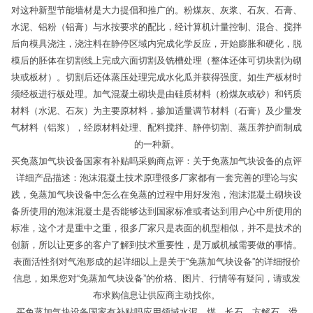
对这种新型节能墙材是大力提倡和推广的。粉煤灰、灰浆、石灰、石膏、
水泥、铝粉（铝膏）与水按要求的配比，经计算机计量控制、混合、搅拌
后向模具浇注，浇注料在静停区域内完成化学反应，开始膨胀和硬化，脱
模后的胚体在切割线上完成六面切割及铣槽处理（整体还体可切块割为砌
块或板材）。切割后还体蒸压处理完成水化瓜并获得强度。如生产板材时
须经板进行板处理。加气混凝土砌块是由硅质材料（粉煤灰或砂）和钙质
材料（水泥、石灰）为主要原材料，掺加适量调节材料（石膏）及少量发
气材料（铝浆），经原材料处理、配料搅拌、静停切割、蒸压养护而制成
的一种新。
买免蒸加气块设备国家有补贴吗采购商点评：关于免蒸加气块设备的点评
详细产品描述：泡沫混凝土技术原理很多厂家都有一套完善的理论与实
践，免蒸加气块设备中怎么在免蒸的过程中用好发泡，泡沫混凝土砌块设
备所使用的泡沫混凝土是否能够达到国家标准或者达到用户心中所使用的
标准，这个才是重中之重，很多厂家只是表面的机型相似，并不是技术的
创新，所以让更多的客户了解到技术重要性，是万威机械需要做的事情。
表面活性剂对气泡形成的起详细以上是关于“免蒸加气块设备”的详细报价
信息，如果您对“免蒸加气块设备”的价格、图片、行情等有疑问，请或发
布求购信息让供应商主动找你。
买免蒸加气块设备国家有补贴吗应用领域水泥、煤、长石、方解石、滑