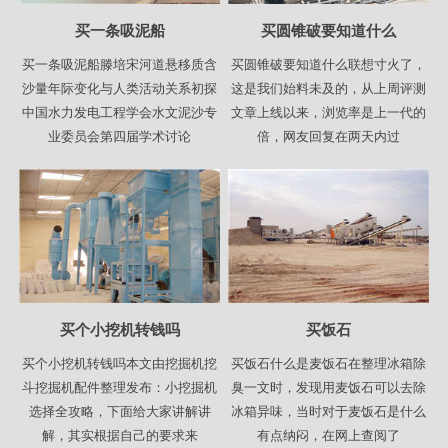
买一条吸泥船
买圆锥破要知道什么
买一条吸泥船滕培宋河道悬移质含
买圆锥破要知道什么联想寸火了，
沙量年际变化与人类活动关系初探
这是我们始料未及的，从上周评测
中国水力发电工程学会水文泥沙专
文章上线以来，浏览率是上一代的
业委员会第四届学术讨论
倍，网友回复在两天内过
买个小挖机转钱吗
买饭石
买个小挖机转钱吗本文由挖掘机挖
买饭石什么是麦饭石在整理冰箱除
斗挖掘机配件整理发布：小挖掘机
臭一文时，发现用麦饭石可以去除
选择全攻略，下面给大家讲解讲
冰箱异味，当时对于麦饭石是什么
解，其实根据自己的要求来
有点纳闷，在网上查阅了