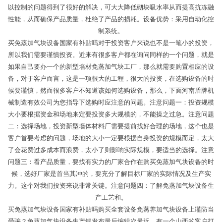
以控制的问题得到了很好的解决，可大大降低砌块吸水率从而提高抗冻融
性能，从而确保产品质量，杜绝了产品的损耗。设备优势：采用自动化控
制系统。
买免蒸加气块设备国家有补贴吗对于投资客户来说也不是一笔小的投资，
所以我们需要谨慎投资。近来有很多客户都在询问同样的一个问题，就是
如果自己要办一个的新型墙材免蒸加气块工厂，那么就需要购置相应的设
备，对于客户而言，这是一项很大的工程，很大的投资，在选购设备的时
候要谨慎，然而很多客户不知道该如何选购设备，那么，下面河南盾牌机
械制造有效公司为您指导下选购时应注意的问题。注意问题一：投资规模
大小要根据资金和场地来定要投资多大规模的，不能操之过急。注意问题
二：选择场地，投资新型墙体材料厂需要提前找好合理的场地，这个也是
客户首要考虑的问题，场地的大小一定要根据自身投资的规模而定，太大
了会花费过多成本而浪费，太小了则影响实际规模，要适当的选择。注意
问题三：看产品质量，要找有实力的厂家合作在购买免蒸加气块设备的时
候，选好厂家是首当其冲的，要充分了解目标厂家的实际情况及生产实
力。这个对我们投资来说非常关键。注意问题四：了解免蒸加气块设备生
产工艺和。
买免蒸加气块设备国家有补贴吗购买全套设备免蒸养加气块设备上谨防当
受骗？免蒸加气块设备生产线发布最后编辑次最近，有一个山西的客户打