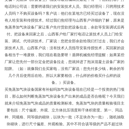
电话到公司说：需要聘请我们的安装技术人员。我们经理问：只聘用技术
人员吗？不购买设备吗？客户说：他们在某地方已经买过设备了，现在没
有人给安装和传授技术。经过我们焦经理与山西客户详细的了解，原来是
免蒸养加气块设备厂家让客户先付货款把设备拉走，余款等安装调试后再
付。把设备来回家之后，山西客户给厂家打电话让派技术人员上门给安
装、调试、代培训技术。厂家说：您把全部余款给我们打过去，我们才会
派技术人员。山西客户说：没有技术人员指导安装传授技术，买回家的设
备相当于一堆废铁，我们现在着急要呀！盾牌机械焦经理提醒：如果某些
厂家让您先付一部分定金把设备拉走，您就掉进了泡沫混凝土设备厂家的
陷阱。（如：就像我们去买家电，没有厂家说：您先付多少钱，剩余的等
几个月后使用后在给。所以大家要相信，什么样的价格买什么样的设
备。）买设备。
买免蒸加气块设备国家有补贴吗加气块设备现在已经是一个投资的热门项
目，那么如何判断免蒸加气块设备生产出来的成品是否合格呢？今天我们
就来介绍免蒸加气块成品的质量检测标准。免蒸加气块的质量检验项目主
要包括：尺寸偏差、外观、立方体抗压强度和干体积密度。第一、同品
种、同规格、同等级的砌块，以块为一批（不足块亦为一批），随机抽取
块砌块，进行尺寸偏差、外观检验。其中不符合该等级的产品不超过块