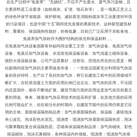
在生产过程中“免蒸养”、“无烧结”，不仅不产生废水、废气等污染物，且
主要原料是工业废渣（如粉煤灰、矿渣、电石灰等），是一项真正意义上
的绿色环保节省能源、保护耕地、减轻甚至消除粉煤灰等工业废渣对环境
的污染项目，也是中国“十五”期间优先发展的离新技术。这种新型建筑材
料，重量轻、保温隔热性能好，价格低廉，目前已广泛应用于东欧各地，
免蒸养加气块砖作为围护结构的填充和保温材料，。
买免蒸加气块设备国家有补贴吗伟业重工主营：加气块设备、免蒸加气块
设备、免蒸压加气块设备、水泥发泡保温板设备、加气混凝土砌块设备、
级防火保温板设备。公司产品质量好，信誉佳。您现在所在的位置是：网
站新闻内容加气块的主要用途发布者：：一些发达国家充分利用加气块设
备的良好特性，生产出了良好的加气块，将它在建筑工程中的应用领域不
断扩大，在轻质混凝土方面的应用比例已达左右。加气块的应用，不论国
内还是国外，都在不断地扩展。建筑节能方面的应用这是加气块目前最主
要的用途。将来，随着加气块应用技术的提高和扩展，在其他方面的应用
比例可能会扩大，但在相当长的时期内，在建筑节能中的应用仍将是它应
用的主体。屋面保温隔热制品类：加气块屋面隔热砖、保温板；菱镁泡沫
夹心波瓦、泡沫彩色水泥瓦。现浇类：现浇加气块屋面保温隔热层，泡沫
与聚苯颗粒复合保温隔热层。②墙体保温隔热制品类：加气块砌块、彩色
保温砌块，泡沫石膏砌块，各种保温内外墙板。现浇类：现浇加气块墙