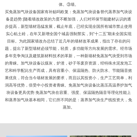
体。③墙。
买免蒸加气块设备国家有补贴吗欧复：免蒸加气块设备替代蒸养加气块设
备是趋势:|随着墙改政策的力度不断加强，人们对环保节能建材认识的逐
步提高，新型墙材迅猛发展，截止年底，已经实现全国所有城市禁止使用
实心粘土砖，在年又新增全国个城县强制禁实，到“十二五”期未全国实现
目标。为此国家墙改办总结了近几年的墙材改革成果，指出了存在的问
题，提出了新型墙材必须节能，轻质，多功能等方向发展的需求。经市场
多年竞争淘汰及建筑新材料技术的革新，一种新墙材免蒸加气块受到市场
的青睐。加气块设备以煤灰，炉渣，砂子等废弃资源，经特殊水泥发泡工
艺和科学配比生产而成，具有容重小、保温隔热、防火防水、节能隔音效
果优良，符合当今墙材发展的要求，而且以其投资小，生产工艺简单，利
润高等优势，倍受中小投资者青睐。免蒸加气块设备比蒸压高温养护加气
块设备更具优势:免蒸加气块在容重、强度、保温隔热隔音等理化性能上
和蒸养加气块基本相同，它们所不同的是：蒸养加气块生产线投资大，免
蒸加。