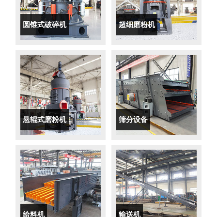
圆锥式破碎机
超细磨粉机
悬辊式磨粉机
筛分设备
给料机
输送机