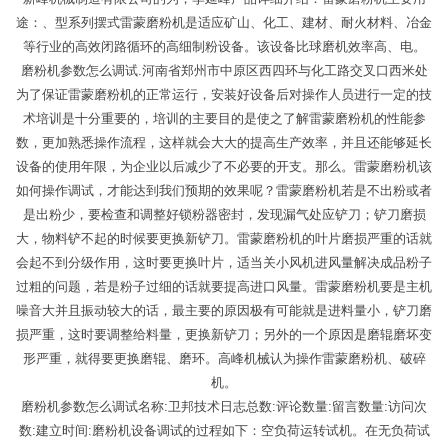
途：、型系列摆式雷蒙磨粉机是适应矿山、化工、建材、耐火材料、冶金
等行业的高效闭路循环的高细制粉设备。该设备比球磨机效率高、电。
磨粉机参数怎么调试.河南省郑州市中原区西四环与化工路交叉口西米处
为了保证雷蒙磨粉机的正常运行，安装好设备后对操作人员进行一定的技
术培训是十分重要的，培训的主要目的是使之了解雷蒙磨粉机的性能参
数，更加熟悉操作流程，这样就会大大的提高生产效率，并且还能够延长
设备的使用年限，为企业以后减少了不必要的开支。那么。雷蒙磨粉机该
如何操作调试，才能达到我们预期的效果呢？雷蒙磨粉机若是不出粉或者
是出粉少，要检查和调整好锁粉器密封，发现漏气处应铲刀；铲刀磨损
大，物料铲不起的时候要更换新铲刀。雷蒙磨粉机的叶片磨损严重的话就
会起不到分级作用，这时要更换叶片，适当关小风机进风量解决成品粉子
过粗的问题，若是粉子过细的话就要提高进口风量。雷蒙磨粉机要是主机
噪音大并且振动较大的话，最主要的原因极有可能就是进料量小，铲刀磨
损严重，这时要调整给料量，更换新铲刀；另外的一个原因是磨辊磨坏变
形严重，就得要更换磨辊、磨环。高峰机械认为操作雷蒙磨粉机、破碎
机。
磨粉机参数怎么调试名称:卫邦技术日志总数:评论数量:留言数量:访问次
数:建立时间:磨粉机设备调试的过程如下：空负荷运转试机。在无负荷试