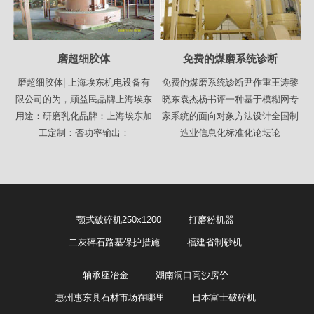
磨超细胶体
免费的煤磨系统诊断
磨超细胶体|-上海埃东机电设备有
免费的煤磨系统诊断尹作重王涛黎
限公司的为，顾益民品牌上海埃东
晓东袁杰杨书评一种基于模糊网专
用途：研磨乳化品牌：上海埃东加
家系统的面向对象方法设计全国制
工定制：否功率输出：
造业信息化标准化论坛论
颚式破碎机250x1200
打磨粉机器
二灰碎石路基保护措施
福建省制砂机
轴承座冶金
湖南洞口高沙房价
惠州惠东县石材市场在哪里
日本富士破碎机