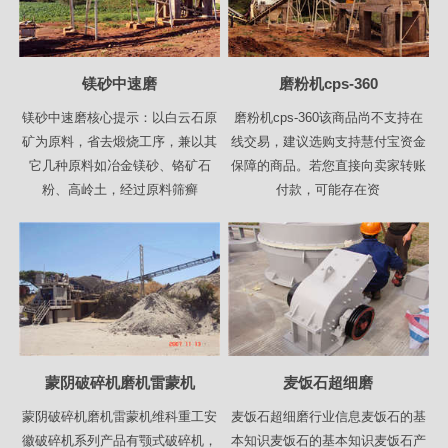
镁砂中速磨
磨粉机cps-360
镁砂中速磨核心提示：以白云石原
磨粉机cps-360该商品尚不支持在
矿为原料，省去煅烧工序，兼以其
线交易，建议选购支持慧付宝资金
它几种原料如冶金镁砂、铬矿石
保障的商品。若您直接向卖家转账
粉、高岭土，经过原料筛癣
付款，可能存在资
蒙阴破碎机磨机雷蒙机
麦饭石超细磨
蒙阴破碎机磨机雷蒙机维科重工安
麦饭石超细磨行业信息麦饭石的基
徽破碎机系列产品有颚式破碎机，
本知识麦饭石的基本知识麦饭石产