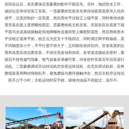
买回去以后，首先要保证雷蒙磨的配件不能丢失。另外，做好防水工作，
做好以后等待安装工安装。一雷蒙磨的安装首先将传动装置底座吊入坑内
填平，注意控制好一定高度，然后用水平仪校正上端平面，同时将传动装
置安装在面上度用螺栓固定。雷蒙磨粉机主机安装。安装前应在底座下端
平面与水泥基础接触处和地脚螺栓连接间垫上橡胶防震垫，然后用框形水
平仪校正底座平面，校正点为交叉十字线四点，同时调正两半联轴器，其
不同轴度应小于，不平行度不得大于，之间隙应保持在内。管道装置的位
置和高度应按总图安装，不得任意改动和加高，各管道连接处应密封，紧
固后不得有漏气现象。电气设备应准确可靠，待各部件安装完毕后应进行
试机。二雷蒙磨调试空运转试机空负荷运转试机，在无负荷试机前，应将
磨辊装置用网丝绳抱轧牢，避免磨辊与磨环接触冲击，然后主机空运转试
机不少于小时；主机运转时应平稳，箱体内油温不得超过，温升不。