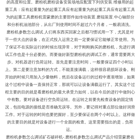
的高度和位置。磨粉机磨粉设备安装场地应配置下列供安装.维修用的起
重工具：应有起重量为的起重工具应有起重量为的起重工具应有起重工具
为的起重工具磨粉机雷蒙磨的主要部件如传动装置.磨辊装置.中心轴部分
和分析机油池部分，从出厂到使用时间不超过六个月者，一般易清洗。
磨粉机参数怎么调试.人们将东西买回家之后都习惯试用一下，尤其是对
于一些大点的设备，在正式投入运营之前一定要保证它能够正常使用。为
了保证不在实际运行的时候出现异常，对于刚刚购买的磨粉机，先进行调
试工作也是十分必要的。而要做好新型磨粉机的调试工作，通常需要两大
步。对机器进行负荷运转。首先是要注意时间，一般要保证四个小时以
上。第二是要注意加料的方式，不能直接满载，这样很容易损坏设备。刚
开始的时候只用加入少量物料，然后在设备运行的过程中逐渐增加，如果
这个过程中设备一直保持正常，那就可以让设备满载运行了。其实这个过
程主要的目的就是看磨粉机的最大承受力如何，以在今后的进行中做到心
中有数。要对设备进行空负荷运转。在运转之前要先检查设备的固定情
况，包括电源的接线是否准确无误等。另外，要记得对重点部位做好润滑
工作。对于运转的时间也要把握好，至少要保证在两个小时以上。这样做
的主要目的就是对设备进行一个全面的检查。这里需要指出的是，负荷
运。
磨粉机参数怎么调试矿石破碎机-.磨粉机参数怎么调试产品介绍雷蒙磨在