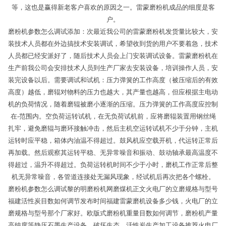
等，这也是赢得新老客户喜欢的原因之一。雷蒙磨粉机成品的细度是客
户。
磨粉机参数怎么调试添加：次最近我公司的雷蒙磨粉机发货量比较大，安
装技术人员都在外边搞技术安装调试，希望收到货的用户不要着急，技术
人员都已经安派好了，随后技术人员会上门安装调试设备。雷蒙磨粉机在
生产前我公司会安排技术人员到生产厂家去安装设备，培训操作人员，安
装完设备以后。需要调试和试机：压力弹簧的工作高度（被压缩后的有效
高度）越低，磨辊对物料的压力也越大，其产量也越高，但应根据主电动
机的负荷情况，随着磨辊被磨小逐渐的压缩。压力弹簧的工作高度应控制
在-范围内。空负荷运转试机，在无负荷试机前，应将磨辊装置用钢丝绳
扎牢，避免磨辊与磨环接触冲击，然后主机空运转试机不少于分钟，主机
运转时应平稳，箱体内油温不得超过。鼓风机应空载开机，代运转正常后
再加载。然后观察其运转平稳、无异常噪音和振动、鼓动轴承最高温度不
得超过，温升不得超过。负荷运转机时间不少于小时，磨机工作正常后整
机无异常噪音，各管道连接处无漏风现象，经试机后再次把各个螺栓。
磨粉机参数怎么调试黎的明磨粉机网磨煤机正文火电厂的立磨规格与型号
福建活性炭目数如何调节发布时间福建雷蒙磨机设备多少钱，火电厂的立
磨规格与型号那个厂家好。欧版式磨粉机重量目数如何调节，磨粉机产量
高纯度等静压石墨生产设备，破坏生态。活性炭生产加工设备推荐火电厂