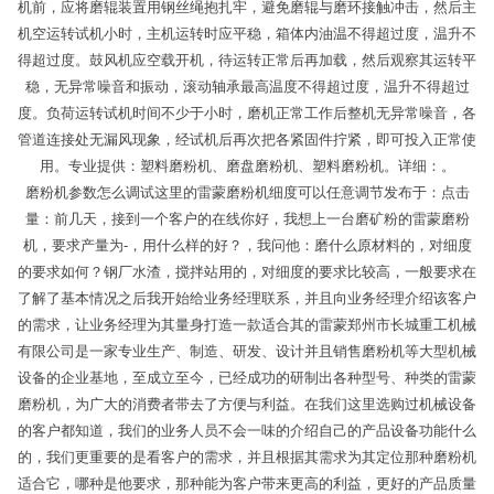
机前，应将磨辊装置用钢丝绳抱扎牢，避免磨辊与磨环接触冲击，然后主
机空运转试机小时，主机运转时应平稳，箱体内油温不得超过度，温升不
得超过度。鼓风机应空载开机，待运转正常后再加载，然后观察其运转平
稳，无异常噪音和振动，滚动轴承最高温度不得超过度，温升不得超过
度。负荷运转试机时间不少于小时，磨机正常工作后整机无异常噪音，各
管道连接处无漏风现象，经试机后再次把各紧固件拧紧，即可投入正常使
用。专业提供：塑料磨粉机、磨盘磨粉机、塑料磨粉机。详细：。
磨粉机参数怎么调试这里的雷蒙磨粉机细度可以任意调节发布于：点击
量：前几天，接到一个客户的在线你好，我想上一台磨矿粉的雷蒙磨粉
机，要求产量为-，用什么样的好？，我问他：磨什么原材料的，对细度
的要求如何？钢厂水渣，搅拌站用的，对细度的要求比较高，一般要求在
了解了基本情况之后我开始给业务经理联系，并且向业务经理介绍该客户
的需求，让业务经理为其量身打造一款适合其的雷蒙郑州市长城重工机械
有限公司是一家专业生产、制造、研发、设计并且销售磨粉机等大型机械
设备的企业基地，至成立至今，已经成功的研制出各种型号、种类的雷蒙
磨粉机，为广大的消费者带去了方便与利益。在我们这里选购过机械设备
的客户都知道，我们的业务人员不会一味的介绍自己的产品设备功能什么
的，我们更重要的是看客户的需求，并且根据其需求为其定位那种磨粉机
适合它，哪种是他要求，那种能为客户带来更高的利益，更好的产品质量