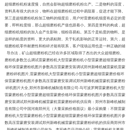
超细磨粉机粉速度慢，自然会影响超细磨粉机粉出产。二是物料的湿度，
资料具有很大的水分，物料在超细磨粉机过程中易阻塞，促进才能下降。
第三是超细磨粉机粉加工物料的细度后，用户对雷磨粉机细度有必定的需
要，即料粒度细，那么超细磨粉机产值也跟着小。第四是资料的构成，超
细磨粉机细粉的加入会产生影响，细粉容易粘。第五个是粘度的物料。是
这样的粘度的资料，更大的易粘附。关于轧机影响的正常运转。第六，超
细磨粉机零件耐磨性和粉碎才能有联系，客户现场运用也是一种正确的辅
导办法，矿山超细磨粉机已经在许多区域取得了杰出的大众超细磨粉。
磨粉机参数怎么调试雷蒙磨粉机大型雷蒙磨粉机小型雷蒙磨超细雷蒙磨价
格环保雷蒙磨粉机图片参数高压雷蒙磨安装调试郑州新峰机械雷蒙机雷蒙
磨粉碎机图片,雷蒙磨粉机大型雷蒙磨粉机小型雷蒙磨超细雷蒙磨价格环
保雷蒙磨粉机图片参数高压雷蒙磨安装调试郑州新峰机械雷蒙机雷蒙磨粉
碎机图片大全,郑州市新峰机械制造有限公司-马可波罗网雷蒙磨粉机大型
雷蒙磨粉机小型雷蒙磨超细雷蒙磨价格环保雷蒙磨粉机图片参数高压雷蒙
磨安装调试郑州新峰机械雷蒙机雷蒙磨粉碎机供应商：郑州市新峰机械制
造有限公司中国河南郑州元（大量采购价格面议）最小采购量：不限雷蒙
磨粉机大型雷蒙磨粉机小型雷蒙磨超细雷蒙磨价格环保雷蒙磨粉机图片参
数高压雷蒙磨安装调试郑州新峰机械雷蒙机雷蒙磨粉碎机的供应商郑州市
新峰机械制造有限公司的为，李延峰产品详细介绍：雷蒙磨粉机主要用