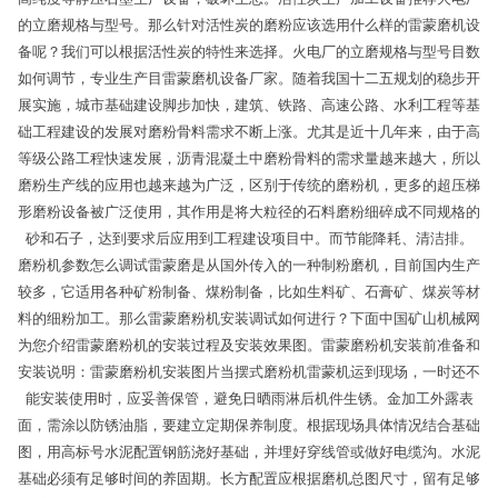
的立磨规格与型号。那么针对活性炭的磨粉应该选用什么样的雷蒙磨机设
备呢？我们可以根据活性炭的特性来选择。火电厂的立磨规格与型号目数
如何调节，专业生产目雷蒙磨机设备厂家。随着我国十二五规划的稳步开
展实施，城市基础建设脚步加快，建筑、铁路、高速公路、水利工程等基
础工程建设的发展对磨粉骨料需求不断上涨。尤其是近十几年来，由于高
等级公路工程快速发展，沥青混凝土中磨粉骨料的需求量越来越大，所以
磨粉生产线的应用也越来越为广泛，区别于传统的磨粉机，更多的超压梯
形磨粉设备被广泛使用，其作用是将大粒径的石料磨粉细碎成不同规格的
砂和石子，达到要求后应用到工程建设项目中。而节能降耗、清洁排。
磨粉机参数怎么调试雷蒙磨是从国外传入的一种制粉磨机，目前国内生产
较多，它适用各种矿粉制备、煤粉制备，比如生料矿、石膏矿、煤炭等材
料的细粉加工。那么雷蒙磨粉机安装调试如何进行？下面中国矿山机械网
为您介绍雷蒙磨粉机的安装过程及安装效果图。雷蒙磨粉机安装前准备和
安装说明：雷蒙磨粉机安装图片当摆式磨粉机雷蒙机运到现场，一时还不
能安装使用时，应妥善保管，避免日晒雨淋后机件生锈。金加工外露表
面，需涂以防锈油脂，要建立定期保养制度。根据现场具体情况结合基础
图，用高标号水泥配置钢筋浇好基础，并埋好穿线管或做好电缆沟。水泥
基础必须有足够时间的养固期。长方配置应根据磨机总图尺寸，留有足够