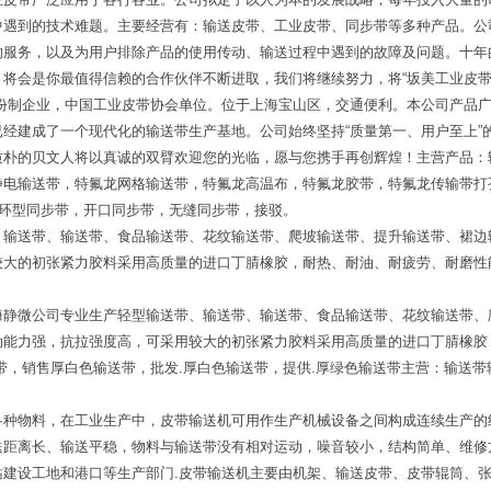
遇到的技术难题。主要经营有：输送皮带、工业皮带、同步带等多种产品。公司
的服务，以及为用户排除产品的使用传动、输送过程中遇到的故障及问题。十年
将会是你最值得信赖的合作伙伴不断进取，我们将继续努力，将“坂美工业皮带
股份制企业，中国工业皮带协会单位。位于上海宝山区，交通便利。本公司产品
经建成了一个现代化的输送带生产基地。公司始终坚持“质量第一、用户至上”的
质朴的贝文人将以真诚的双臂欢迎您的光临，愿与您携手再创辉煌！主营产品：
静电输送带，特氟龙网格输送带，特氟龙高温布，特氟龙胶带，特氟龙传输带打
带环型同步带，开口同步带，无缝同步带，接驳。
、输送带、输送带、食品输送带、花纹输送带、爬坡输送带、提升输送带、裙边
较大的初张紧力胶料采用高质量的进口丁腈橡胶，耐热、耐油、耐疲劳、耐磨性
海静微公司专业生产轻型输送带、输送带、输送带、食品输送带、花纹输送带、
动能力强，抗拉强度高，可采用较大的初张紧力胶料采用高质量的进口丁腈橡胶
带，销售厚白色输送带，批发.厚白色输送带，提供.厚绿色输送带主营：输送
各种物料，在工业生产中，皮带输送机可用作生产机械设备之间构成连续生产的
送距离长、输送平稳，物料与输送带没有相对运动，噪音较小，结构简单、维修
站建设工地和港口等生产部门.皮带输送机主要由机架、输送皮带、皮带辊筒、