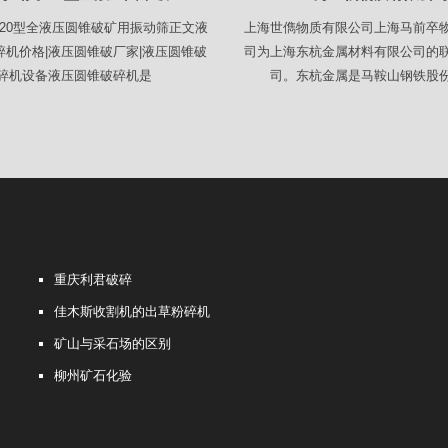
120型全液压圆锥破矿用振动筛正文液
上海世儁物质有限公司上海马前卒
碎机价格|液压圆锥破厂家|液压圆锥破
司为上海东杭金属材料有限公司的
碎机设备液压圆锥破碎机是
司。东杭金属是马鞍山钢铁股
重庆利君破碎
佳木斯收割机的出草粉碎机
矿山与采石场的区别
柳州矿石化验