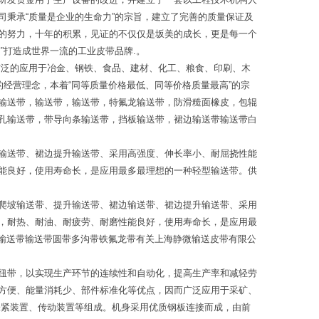
秉承“质量是企业的生命力”的宗旨，建立了完善的质量保证及
的努力，十年的积累，见证的不仅仅是坂美的成长，更是每一个
”打造成世界一流的工业皮带品牌.。
广泛的应用于冶金、钢铁、食品、建材、化工、粮食、印刷、木
经营理念，本着“同等质量价格最低、同等价格质量最高”的宗
输送带，输送带，输送带，特氟龙输送带，防滑糙面橡皮，包辊
孔输送带，带导向条输送带，挡板输送带，裙边输送带输送带白
输送带、裙边提升输送带、采用高强度、伸长率小、耐屈挠性能
能良好，使用寿命长，是应用最多最理想的一种轻型输送带。供
爬坡输送带、提升输送带、裙边输送带、裙边提升输送带、采用
，耐热、耐油、耐疲劳、耐磨性能良好，使用寿命长，是应用最
带输送带输送带圆带多沟带铁氟龙带有关上海静微输送皮带有限公
纽带，以实现生产环节的连续性和自动化，提高生产率和减轻劳
方便、能量消耗少、部件标准化等优点，因而广泛应用于采矿、
张紧装置、传动装置等组成。机身采用优质钢板连接而成，由前