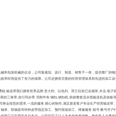
机械和包装机械的企业，公司集规划、设计、制造、销售于一体，提供整厂的物
高效率经营提供了有力的保障。公司还拥有完善的经营管理体系和先进的加工设
镇.输送带我们拥有世界品牌:意大利、以色列、荷兰目前已在烟草,木业,电子纺
厂商的三角带,齿行同步带.另附件有:钢扣,钢扣机,烘箱整套流水线输送机及链板
本公司将会按您的需求,一流的服务,精心的制作,满足新老客户专业生产经营输送
轴承、联轴器等特种皮带指定加工、预约现场加工、维修服务.税号:帐号开户
业皮带广泛应用于各行各业。公司拟定了以人为本的发展战略，每年投入大量的