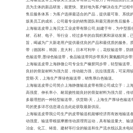
员为主体的新品研发，能更快、更好地为客户解决在生产过程中
售后服务体系：为客户选择最适合的产品，提供最可靠、系统
坂美员工的成长，公司最专业的销售团队和最完善的售后服务，
上海输送皮带上海贝文工业皮带有限公司,始建于年，为中型
材、石材、电子、等行业，经过多年的自我积累和滚动发展，已
旨，竭诚为广大新老用户提供最优良的产品和最优质的服务。
带（德国和，韩国，意大利，日本可利华（，花纹输送带，防
色输送带,墨绿色输送带，食品输送带同步带系列:聚氨酯同步
上海输送皮带上海静微公司专业生产橡胶同步带，轻型输送带
良好的骨架材料为强力层，传动能力强，抗拉强度高，可采用
货期-天，上海生产厚绿色输送带，销售厚白色输送。
上海输送皮带公司简介上海静微输送皮带有限公司成立于：上
高强度、伸长率小、耐屈挠性能良好的骨架材料为强力层，传
多最理想的一种轻型输送带。供货期-天，上海生产厚绿色输送
司的更多详尽信息请点击此处获取最新供应。
上海输送皮带我公司生产的皮带输送机能够经济而有效地输送
动强度。输送带根据摩擦传动原理而运动，具有输送量大、输
冶金、化工、铸造、建材等行业的输送和生产流水线以及水电