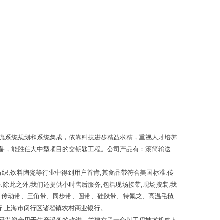
流系统规划和系统集成，依靠科技进步精益求精，重视人才培养
备，能胜任大中型项目的交钥匙工程。公司产品有：滚筒输送
织,饮料陶瓷等行业中得到用户首肯,其食品带符合美国标准.传
等.除此之外,我们还提供小时售后服务,包括现场接带,现场按装,我
带、传动带、三角带、同步带、圆带、硅胶带、特氟龙、高温毛毡
行:上海市闵行区诸翟镇农村商业银行。
研发资金用于生产设备的改进，并建立了一套以工程技术机构人