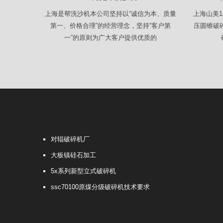
上海是帮洗沙机本公司坚持以“诚信为本、质量
上海山美
第一、价格合理”的经营理念，坚持“客户第
压圆锥破
一”的原则为广大客户提供优质的
对辊破碎机厂
大板镇硅石加工
5x系列新型立式破碎机
ssc70100原煤分级破碎机技术要求