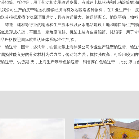
皮带辊筒、托辊等，用于带动和支承输送皮带。有减速电机驱动和电动滚筒驱动
皮带机我公司生产的皮带输送机能够经济而有效地输送各种物料，在工业生产中，
输送带根据摩擦传动原理而运动，具有输送量大、输送距离长、输送平稳，物料
工、铸造、建材等行业的输送和生产流水线以及水电站建设工地和港口等生产部
高低差形成机架，平面呈一定角度倾斜。机架上装有皮带辊筒、托辊等，用于带
产品严格按照国际质量认证体系标准生产,欢。
带，输送带，圆带，多沟带，铁氟龙带上海静微公司专业生产轻型输送带、输送
耐屈挠性能良好的骨架材料为强力层，传动能力强，抗拉强度高，可采用较大的
输送带。供货期-天，上海生产厚绿色输送带，销售厚白色输送带，批发.厚白