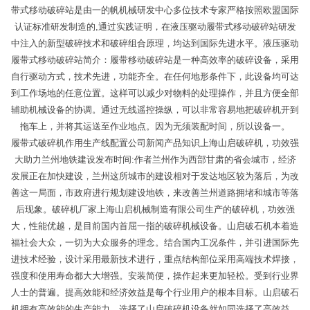
带式移动破碎站是由一的帆机械研发中心多位技术专家严格按照欧盟国际
认证标准研发制造的,通过实践证明，在液压驱动履带式移动破碎站研发
中注入的新型破碎技术和破碎组合原理，均达到国际先进水平。液压驱动
履带式移动破碎站简介：履带移动破碎站是一种高效率的破碎设备，采用
自行驱动方式，技术先进，功能齐全。在任何地形条件下，此设备均可达
到工作场地的任意位置。这样可以减少对物料的处理操作，并且方便全部
辅助机械设备的协调。通过无线遥控操纵，可以非常容易地把破碎机开到
拖车上，并将其运送至作业地点。因为无须装配时间，所以设备一。
履带式破碎机作用生产线配置公司新闻产品知识上海山启破碎机，功效强
大助力兰州地铁建设发布时间:作者兰州作为西部甘肃的省会城市，经济
发展正在加快建设，兰州这所城市的建设相对于发达地区较为落后，为改
善这一局面，市政府进行规划建设地铁，来改善兰州道路拥堵和城市等落
后现象。破碎机厂家上海山启机械制造有限公司生产的破碎机，功效强
大，性能优越，是目前国内首屈一指的破碎机械设备。山启破石机本着造
福社会大众，一切为大众服务的理念。结合国内工况条件，并引进国际先
进技术经验，设计采用最新技术进行，重点结构部位采用高端技术焊接，
强度和使用寿命都大大增强。安装简便，操作起来更加轻松。受到行业界
人士的普遍。提高效能和经济效益是每个行业用户的根本目标。山启破石
机拥有高效能的生产能力，选择了山启破碎机设备就如同选择了高效益、