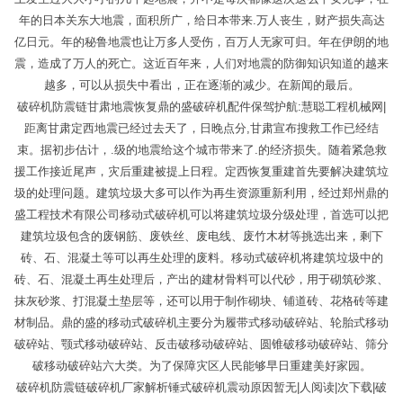
年的日本关东大地震，面积所广，给日本带来.万人丧生，财产损失高达
亿日元。年的秘鲁地震也让万多人受伤，百万人无家可归。年在伊朗的地
震，造成了万人的死亡。这近百年来，人们对地震的防御知识知道的越来
越多，可以从损失中看出，正在逐渐的减少。在新闻的最后。
破碎机防震链甘肃地震恢复鼎的盛破碎机配件保驾护航:慧聪工程机械网|
距离甘肃定西地震已经过去天了，日晚点分,甘肃宣布搜救工作已经结
束。据初步估计，.级的地震给这个城市带来了.的经济损失。随着紧急救
援工作接近尾声，灾后重建被提上日程。定西恢复重建首先要解决建筑垃
圾的处理问题。建筑垃圾大多可以作为再生资源重新利用，经过郑州鼎的
盛工程技术有限公司移动式破碎机可以将建筑垃圾分级处理，首选可以把
建筑垃圾包含的废钢筋、废铁丝、废电线、废竹木材等挑选出来，剩下
砖、石、混凝土等可以再生处理的废料。移动式破碎机将建筑垃圾中的
砖、石、混凝土再生处理后，产出的建材骨料可以代砂，用于砌筑砂浆、
抹灰砂浆、打混凝土垫层等，还可以用于制作砌块、铺道砖、花格砖等建
材制品。鼎的盛的移动式破碎机主要分为履带式移动破碎站、轮胎式移动
破碎站、颚式移动破碎站、反击破移动破碎站、圆锥破移动破碎站、筛分
破移动破碎站六大类。为了保障灾区人民能够早日重建美好家园。
破碎机防震链破碎机厂家解析锤式破碎机震动原因暂无|人阅读|次下载|破