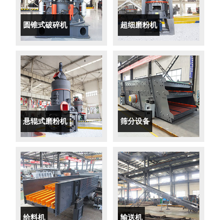
圆锥式破碎机
超细磨粉机
悬辊式磨粉机
筛分设备
给料机
输送机