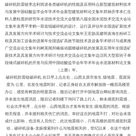
破碎机防震链李志利简述各类破碎机的性能及应用特点新型建筑材料技术
与发展中国硅酸盐学会年学术年会新型建筑材料论文集年郑禄庆李本仁生
料入磨粒度的研究年水泥技术交流大会暨第六届全国水泥技术交流大会论
文集年袁秀平李鹤一双齿辊破碎机的设计、运行及评估年全国选矿新技术
及其发展方向学术研讨与技术交流会论文集年王宏勋吴建明袁海生粉碎工
程及其加工设备的进展年全国选矿高效节能技术及设备学术研讨与成果推
广交流会论文集年刘树英闻邦椿振动圆锥破碎机的发展及应用年全国选矿
新技术及其发展方向学术研讨与技术交流会论文集年边汉民大型双转子单
段锤式破碎机的开发与应用中国硅酸盐学会年学术年会水泥基材料论文集
（上册）年。
破碎机防震链破碎机,在日早上点左右，山西太原市发生.级地震，震源深
度为.公里。在发生地震时刻，记者正身处在太原市解放路一幢层高楼里
办公，感觉有树苗的明显震动，随后记者打开中国地震台网站查询消息，
并未发出地震消息，随后记者到楼下询问了路上行人，称未感觉到震感，
社会次序有序，点分秒，山西地震台才发布有发生.级地震的消息。根据
相关报道，并未接到相关伤亡的消息。幸好这次的地震不打，对社会未造
成什么影响，也没有人员伤亡，此次地震很小，只有高楼的居民感觉到震
动，破碎机设备-龙振搜索到什么与地震相关的，世纪以来，在这个地球
上发生过大大小小的几十起地震，并不是每次都像这次这么平安无事，在