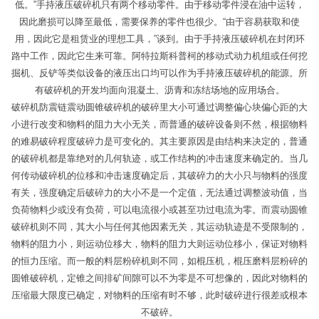
低。”手持液压破碎机只有两个移动零件。由于移动零件浸在油中运转，
因此磨损可以降至最低，需要保养的零件也很少。“由于容易获取和使
用，因此它是租赁业的理想工具，”谈到。由于手持液压破碎机在封闭环
路中工作，因此它生来可靠。阿特拉斯科普柯的移动式动力机组或任何挖
掘机、反铲等类似设备的液压出口均可以作为手持液压破碎机的能源。所
有破碎机的开发均面向混凝土、沥青和冻结场地的应用场合。
破碎机防震链震动圆锥破碎机的破碎里大小可通过调整偏心块偏心距的大
小进行改变和物料的阻力大小无关，而普通的破碎设备则不然，根据物料
的难易破碎程度破碎力是可变化的。其主要原因是由结构来决定的，普通
的破碎机都是靠绝对的几何轨迹，或工作结构的冲击速度来确定的。当几
何传动破碎机的位移和冲击速度确定后，其破碎力的大小只与物料的强度
有关，强度确定后破碎力的大小不是一个定值，无法通过调整波动值，当
负荷物料少或没有负荷，可以电流很小或甚至功过电流为零。而震动圆锥
破碎机则不同，其大小与任何其他因素无关，其运动轨迹是不受限制的，
物料的阻力小，则运动位移大，物料的阻力大则运动位移小，保证对物料
的恒力压缩。而一般的料层粉碎机则不同，如棍压机，棍压磨料层粉碎的
圆锥破碎机，定锥之间排矿间隙可以不为零是不可想像的，因此对物料的
压缩最大限度已确定，对物料的压缩有时不够，此时破碎进行很差或根本
不破碎。