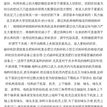
旋转，利用夹棍上的大螺距螺纹齿将管子缓缓送入切割区。切割区转速为
转分的把动刀刀盘借助外部两大配重轮的强大惯性，将送入的管子紧紧压
死在定刀上然后将其一块一块的切割下来，原理基本与铣床相同！风力输
送主机将大管切割成直径-的小块后，通过风机将物料输送到精细粉碎
机！．精细粉碎精细粉碎机将风机送来的物料通过动刀高速运转与静刀产
生大量剪切力，将物料剪切成小于，通过筛网出料！出来的料可直接用于
挤出再利用！使用说明先确认管材直径，调节托架高度。利用侧面调节丝
杆调节下夹棍！用手动阀将上夹棍顶至最高点。放入要粉碎的管。
破碎机防震链复合肥粉碎机复合肥立式粉碎机小型立式粉碎机价格链式破
碎机恒生粉碎设备公道合理-立式破碎机是复混肥行业使用最普遍的粉碎
设备之一,适用于原料及返料的粉碎.尤其是对于含水率高的物料适应性强,
不易堵塞,下料顺畅.物料从进料口进入,在机壳内与高速旋转的机壳相撞,
物料经撞击后,挤压和破碎,然后撞击至机壳内壁反击后又与锤头相撞,这样
在下落的过程中经过数次撞击变为粉状物或以下颗粒从下部排出.链式破
碎机构造组成：结构由下机架、机壳、上下轴座、主轴、锤头、锤头支
架、皮带轮、电机架等部份组成.动力经三角带带动主轴旋转,主轴有上下
两个轴承座,轴承座安装在机壳的上端和下端,机壳总成安装在下机架上,主
轴上装有锤头、锤头支架,加料斗装在机壳上部,为了装卸锤头方便,机壳上
开有活门,便于拆装维修.立式破碎机的优点:该机机壳内壁采用聚丙烯板作