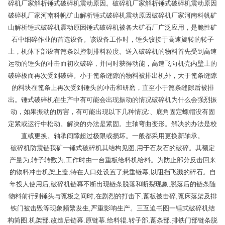
碎机厂家解析锤式破碎机震动原因。破碎机厂家解析锤式破碎机震动原因
破碎机厂家河南科帆矿山解析锤式破碎机震动原因破碎机厂家河南科帆矿
山解析锤式破碎机震动原因锤式破碎机被各大矿石厂广泛应用，是脆性矿
石中细碎作业的首选设备。该设备工作时，锤头铰接于高速旋转的转子
上，机体下部设有篦条以控制排料粒度。送入破碎机的物料首先受到高速
运动的锤头的冲击而初次破碎，并同时获得动能，高速飞向机壳内壁上的
破碎板而再次受到破碎。小于篦条缝隙的物料被排出机外，大于篦条缝隙
的料块在篦条上再次受到锤头的冲击和研磨，直至小于篦条缝隙后被排
出。锤式破碎机在生产中有可能会出现振动的情况破碎机为什么会强烈振
动，如果振动的厉害，有可能出现以下几种情况:、底角固定螺帽没有固
定紧或运行中松动。解决的办法是紧固。主轴弯曲变形。解决的办法是校
直或更换。轴承间隙超过极限或损坏。一般都采用更换新轴承。
破碎机防震链我矿一锤式破碎机其结构见图,用于石灰石的破碎。其额定
产量为,转子转数为,工作时由一台重板给料机给料。为防止部分反击回来
的物料冲击机架上盖,特在人口处设置了悬垂链幕,以阻挡飞溅的碎石。自
年投人使用后,破碎机链幕不断出现链条脱落和断裂现象,脱落后的链条随
物料前行到锤头与蓖板之间时,在剧烈的打击下,蓖板被击碎,蓖床落架及排
铁门被击毁等现象频繁发生,严重影响生产。三互迫书图一锤式破碎机结
构简图.机架部.改造后链幕.原链幕.给料辊.转子部,蓖条部.排铁门部链条脱