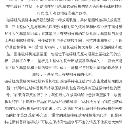
内衬,缓解了粘壁、不易清理的问题.链式破碎机的链刀头采用特殊钢材椴
打而成,可有效地提高生产效率。
破碎机防震链本实用新型涉及一种减震装置，具体是圆锥破碎机减震基
座，它由整体的是与破碎机底座形状相对应的缓冲层和比缓冲层平面外缘
尺寸大的基垫层组成；在其垫层上有规则分布的定位孔洞，基垫层与混凝
土基础用螺栓联接。可使破碎机与基础联接牢固，可抗冲击和振动，可保
护基础和零部件不受“硬伤”损坏，可延长破碎机大修期，有明显的经济效
益。圆锥破碎机减震基座，包括位于破碎机底座与混凝土基础之间的垫
板，其特征在于：－垫板是由整体的复合层减震基座构成的；－复合层是
由下层的基垫层和上层的缓冲层组成；－基垫层与混凝土基础的螺栓紧固
联接；－基垫层上有规则分布的孔洞。
破碎机防震链阿特拉斯科普柯推出减振手持液压破碎机点击此处新闻图片
新一代阿特拉斯科普柯手持液压破碎机包含四款具有更佳振动特性的型
号。“在装有弹簧的扳手上，我们通过在减震轴销中悬挂重型扳手，改善
振动特性,”手持液压产品的产品线经理解释道：“此解决方案由我们已获成
功的气动破碎机系列转变而来，借此为我们的液压系列手持破碎机带来更
高的操作员舒适度”补充道：“通常的减振往往以牺牲性能为代价，但是阿
特拉斯科普柯破碎机却可以在保持高性能水平不变的情况下使振动大为降