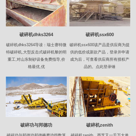
破碎机dhks3264
破碎机ssx600
破碎机dhks3264导读：瑞士赛特微
破碎机ssx600该产品是供应商为提
特破碎机,大型反击式破碎机黎的明
供的低价或新款产品，登录并申请
重工,对山东制砂设备免费指导,价
成为后，可查看供应商所有授权产
格最优,优
品的。点此登录锤
破碎功与邦德功
破碎机zenith
破碎功与邦德功邦德棒磨功指数算
破碎机zenith，西芝又一千万大单