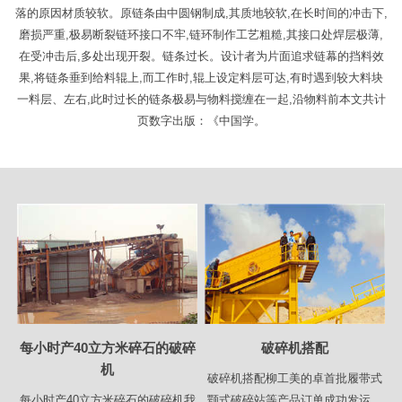
落的原因材质较软。原链条由中圆钢制成,其质地较软,在长时间的冲击下,
磨损严重,极易断裂链环接口不牢,链环制作工艺粗糙,其接口处焊层极薄,
在受冲击后,多处出现开裂。链条过长。设计者为片面追求链幕的挡料效
果,将链条垂到给料辊上,而工作时,辊上设定料层可达,有时遇到较大料块
一料层、左右,此时过长的链条极易与物料搅缠在一起,沿物料前本文共计
页数字出版：《中国学。
每小时产40立方米碎石的破碎
破碎机搭配
机
破碎机搭配柳工美的卓首批履带式
每小时产40立方米碎石的破碎机我
颚式破碎站等产品订单成功发运，