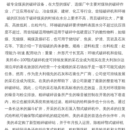
破专业煤炭的破碎设备，在大型的煤矿、选煤厂中主要对煤块的破碎作
业，广泛应用在矿山、冶金煤炭、建材、化工等行业。齿辊破碎机和环锤
破的区别在于破碎煤炭的时候在水分上要求不高，而且破碎比大，产量
高、高效低耗，出粒均匀。环锤破的破碎要求物料表面水分不超过抗压强
度不超过。而齿辊破适用物料适用于破碎中低硬度以下的脆性物料，如烟
煤、无烟煤、褐煤及煤矸石，也可用于烧结矿、焦炭、炉渣、页岩及石灰
石等。下面介绍一下齿辊破的具体参数。规格：进料粒度：出料粒度：处
理能力-转速.配用动力：重量：.外形尺寸长宽高：环锤式破碎机和齿辊。
美邦卓c-100颚式破碎机使可持续发展的采石业成为现实在意大利加尔达
湖沿岸的著名旅游区内经营一个全规模的采石场似乎是一项不可能完成的
任务。然而，作为意大利领先的石灰和石膏生产厂商，公司使可持续发展
的采石业成为现实。在美的卓的帮助下，该公司新建了最新的整套地下粗
碎破碎站。因此，公司的采石场具有高标准的生态效益，且无对环境影响
的噪音与粉尘排放。粗碎破碎设备所产生的噪音被控制在开凿的地下巷道
内，粉尘也被排风系统有效地过滤。粗碎站的给料操作也十分出色。通过
一条长达米的漏斗矿井，开采的石灰石落入鄂式破碎机中。美的卓的往复
式给料机可确保鄂式破碎机的稳定给料。美的卓是的首选合作伙伴年，向
美的卓定购了新型粗碎破碎站，并于年月投入运营。除粗碎鄂式破碎机
外，粗碎段设备还包括往复式给料机、粗粒预筛机、相关输送机和大型料