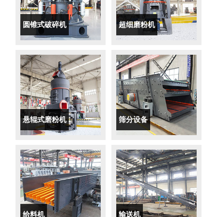
圆锥式破碎机
超细磨粉机
悬辊式磨粉机
筛分设备
给料机
输送机