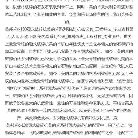
仓，以便将破碎的石灰石装载到卡车上。同时，美的卓意大利公司还对整
体工艺规划进行了充分细致的考量。负责和采石场经营的说：我们选择美
的。
美邦卓c-100颚式破碎机美的卓系列鄂破_机械仪表_工程科技_专业资料暂
无|人阅读|次下载|美的卓系列鄂破_机械仪表_工程科技_专业资料。 世界
上最受青睐的颚式破碎机美的卓矿山与建筑技术是世界领先的岩石和矿物
加工供应商，自世纪年代以来已安装了多台颚式破碎机。如今，美的卓的
诺德伯格系列破碎机已经无可争议的 世界上最受青睐的颚式破碎机美的卓
矿山与建筑技术是世界领先的岩石和矿物加工供应商，自世纪年代以来已
安装了多台颚式破碎机。如今，美的卓的诺德伯格系列破碎机已经无可争
议的成为世界上最受青睐的颚式破碎机。当要求高效地对坚硬、强磨蚀性
物料进行粗碎时，系列颚式破碎机则代表了最先进的破碎技术和制造水
平。诺德伯格系列颚式破碎机均采用创新的模块化、无焊接框架结构，因
而赋予设备最大的抗疲劳性、最佳的可靠性和多种安装方式。再结合高质
量的铸钢组件和第一流的球型滚动轴承，就充分地保证了破碎作业的高
产、高效和低成本。系列颚式破碎机有两种系列机型。第。
美邦卓c-100颚式破碎机美的卓系列颚式破碎机的配置中，除了机架、动
颚体总轴承、飞轮和电动机械等和国产破碎机的相同配置之外，还配置了