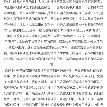
给料斗或者给料斗的设计大小，能够很有效果的避免破碎机的打磨破损，
防止破碎机的动颚体受到正面撞击。下面笔者简单来讲解一下美的卓颚式
破碎机的一些主要配置：给料斗是美的卓颚式破碎机的保护屏障，它的进
料端具有百叶窗形式的保护罩子，避免在破碎流程中，操控人员查看破碎
腔的时候，往四周飞溅出来的石料不小心进入眼睛或者损伤眼睛还能够保
护电动机械的三角皮带不被飞溅出来的石料卡住而引起三角带的“翻转”。
美的卓系列颚式破碎机的排料室中设置了隔离板块，构成了破碎物料
的“垫层”，承接向下掉落的矿石的碰撞，吸取物料下落到输送皮带之前的
大多数冲击力，进而加强输送皮带的运用期限，避免其出现更严重的损
伤。破碎机的动颚体与前机架之间增加了防护板，在运用比较小的排料口
时或者在破碎十分坚硬的岩石时运用防护板。这样就能够为前机架以及动
颚。
美邦卓c-100颚式破碎机在瑞典锌矿的井下破碎站，两台并排运行的美的
卓第二大系列颚式破碎机正发出阵阵声响，生产场面令人印象深刻。凭借
美的卓具有前瞻性、优良的服务，确保了这两台颚式破碎机最佳的正常在
瑞典锌矿的井下破碎站，两台并排运行的美的卓第二大系列颚式破碎机正
发出阵阵声响，生产场面令人印象深刻。凭借美的卓具有前瞻性、优良的
服务，确保了这两台颚式破碎机最佳的正常运行时间，实现了可靠、连续
的操作运行，这些都为正在进行中的锌精粉扩产计划做好了准备。与世界