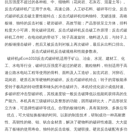
抗压强度不超过的各种粗、中、细物料（花岗岩、石灰石、混凝土等）。
反击式破碎机广泛用于水电、高速公路、人工砂石料、破碎等行业。反击
式破碎机反击破主要性能特点：反击式破碎机结构独特、无键连接、高铬
板锤、独特的反击衬板；硬岩破碎、高效节能；产品形状呈立方体，排料
粒度大小可调，简化破碎流程。反击式破碎机反击破工作原理：反击式破
碎机工作时，在电动机的带动下，转子高速旋转，物料进入后，与转子上
的板锤撞击破碎，然后又被反击到衬板上再次破碎，最后从出料口排出。
反击式破碎机反击破规格和性能参数表。
破碎机pEcm1010反击式破碎机适用于矿山、冶金、水泥、建材工、化
工、水电等行业，破碎抗压强度不超过的硬岩、脆粒物料，特别适用于高
速公路水电站工程等使用的骨料、面料及人工造砂，如玄武岩、河卵石、
花岗岩、硬质石灰等硬物料的破碎。反击式破碎机特点：转子的背板能承
受转子极高的转动惯量和锤头的冲击破碎力。本机经优化设计成低转速、
多破碎腔冲击型破碎机，其线速度较一般反击破降低以低能耗获得高的生
产能力。本机具有三级破碎以及整形的功能，因而破碎比大，产品形状呈
立方体，可选择性破碎等优点。合理的板锤结构，具有装卸快、多换位等
优点，可大缩短换板锤的时间。以新的制造技术，研制成功一种高耐磨
性、高韧性的铬、钼、钒合金材质，解决了硬物料的破碎性难题。大大提
高了板锤的使用寿命。独特的反击齿板、无键联接。硬岩反击破配有多功