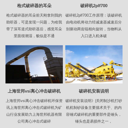
枪式破碎器的耳朵
破碎机2plf700
枪式破碎器的耳朵前天刚拿到我的
破碎机2plf700工作原理：该破碎机
助听器，可是发现一问题，为啥我
由电动机将动力经减速器减速后分
带了深耳道式助听器后，感觉耳朵
别驱动两齿辊相向旋转，当物料从
里面很潮湿，貌似是不通
入口进入机体破
上海世邦vsi离心冲击破碎机
破碎机安装说明
上海世邦vsi离心冲击破碎机环保资
破碎机安装说明》|关闭制沙机打砂
讯上海世邦离心冲击式破碎机为矿
机机制砂设备主要描术关于、的内
山行业发展助力上海世邦机器有限
容锤式破碎机的重要部件是锤头，
公司离心冲击式破碎
锤头也是易损件之一，