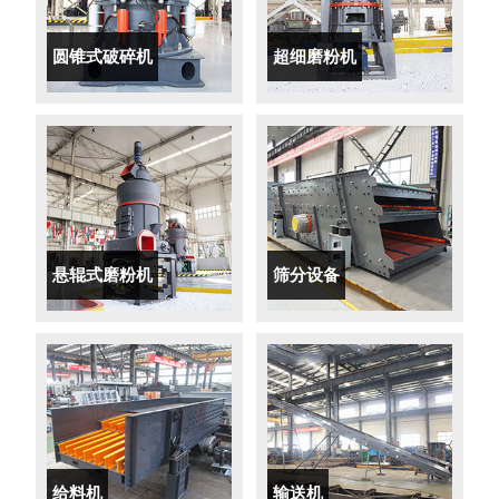
圆锥式破碎机
超细磨粉机
悬辊式磨粉机
筛分设备
给料机
输送机