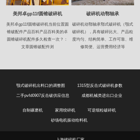
美邦卓gp11f圆锥破碎机
破碎机动鄂轴承
美邦卓gp11f圆锥破碎机当前位置圆
破碎机动鄂轴承鄂式破碎机（颚式
锥破配件产品百科产品百科美的卓
破碎机），具有破碎比大、产品粒
圆锥破碎机配件多久检查一次？：
度均匀、结构简单、工作可靠、维
文章圆锥破配件浏
修简便、运营费用经济等
颚式破碎机出料口的调整图
1315型反击式破碎机参数
二手pvfd0907反击破供应信息
成都机械类进出口企业
自制碾磨机
家用绞碎机
可逆细粒破碎机
砂场电机振动给料机
上海破碎机厂家