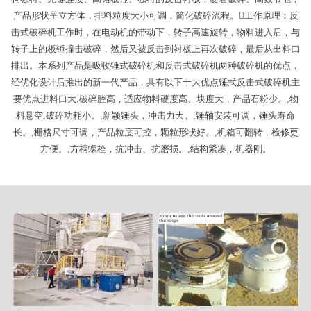
产品形状呈立方体，排料粒度大小可调，简化破碎流程。工作原理：反
击式破碎机工作时，在电动机的带动下，转子高速旋转，物料进入后，与
转子上的板锤撞击破碎，然后又被反击到衬板上再次破碎，最后从出料口
排出。本系列产品是吸收锤式破碎机和反击式破碎机两种破碎机的优点，
经优化设计后推出的新一代产品，具有以下十大优点锤式反击式破碎机主
要优点进料口大,破碎腔高，适应物料硬度高、块度大，产品石粉少。,物
料悬空,破碎功耗小。,新颖锤头，冲击力大。,锤轴安装可调，锤头寿命
长。,栅格尺寸可调，产品粒度可控，颗粒形状好。,机箱可翻转，检修更
方便。,方柄螺栓，抗冲击、抗磨损。,结构紧凑，机器刚。