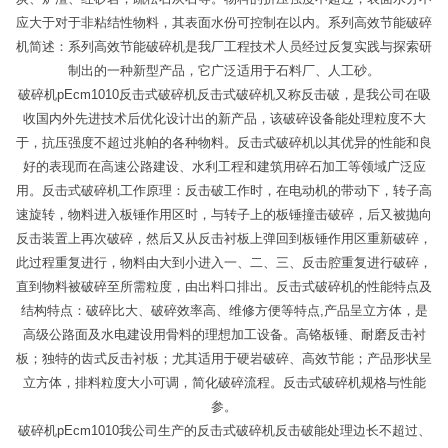
应大于对于非粘结性物料，其表面水份可控制在以内。系列高效节能破碎
机简述：系列高效节能破碎机是我厂工程技术人员经过反复实践与探索研
制出的一种新型产品，它广泛适用于石料厂、人工砂。
破碎机pEcm1010反击式破碎机反击式破碎机又称反击破，是我公司在吸
收国内外先进技术后优化设计出的新产品，该破碎设备能处理粒度不大
于，抗压强度不超过兆帕的各种物料。反击式破碎机以其优异的性能和良
好的表现而在高速公路建设、水利工程和建筑用碎石加工等领域广泛应
用。反击式破碎机工作原理：反击破工作时，在电动机的带动下，转子高
速旋转，物料进入板锤作用区时，与转子上的板锤撞击破碎，后又被抛向
反击装置上再次破碎，然后又从反击衬板上弹回到板锤作用区重新破碎，
此过程重复进行，物料由大到小进入一、二、三、反击腔重复进行破碎，
直到物料被破碎至所需粒度，由出料口排出。反击式破碎机的性能特点及
结构特点：破碎比大、破碎效率高、维修方便等特点,产品呈立方体，是
高级公路面及水电建设用骨料的理想加工设备。高铬板锤、耐磨反击衬
板；独特的齿式反击衬板；尤其适用于硬岩破碎、高效节能；产品形状呈
立方体，排料粒度大小可调，简化破碎流程。反击式破碎机规格与性能
参。
破碎机pEcm1010我公司生产的反击式破碎机反击破能处理边长不超过、