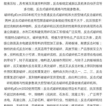
能液压站，具有液压高速排料间隙，反击板稳定减振以及机体自动开启等
多功能。反击式破碎机规格与性能参数表。
破碎机pEcm1010本机可分为普通反击式破碎机和大腔型锤式反击破碎机
两种.反击式破碎机使用范围该破碎设备能处理粒度不大于，抗压强度不
超过兆帕的各种物料。反击式破碎机以其优异的性能和良好的表现而在高
速公路建设、水利工程和建筑用碎石加工等领域广泛应用。反击式破碎机
性能特点破碎比大、破碎效率高、维修方便等特点,产品呈立方体，是高
级公路面及水电建设用骨料的理想加工设备。高铬板锤、耐磨反击衬板；
独特的齿式反击衬板；尤其适用于硬岩破碎、高效节能；产品形状呈立方
体，排料粒度大小可调，简化破碎流程。反击式破碎机工作原理在电动机
的带动下，转子高速旋转，物料进入板锤作用区时，与转子上的板锤撞击
破碎，后又被抛向反击装置上再次破碎，然后又从反击衬板上弹回到板锤
作用区重新破碎，此过程重复进行，物料由大到小进入一、二、三、反击
腔重复进行破碎，直到物料被破碎至所需粒度，由出料口排出。反击式破
碎机规格与性能参数表大腔型锤式反击破碎机是吸收锤式破碎机和。
破碎机pEcm1010使用范围：反击式破碎机能处理边长不超过、抗压强度
不超过的各种粗、中、细物料（花岗岩、石灰石、混凝土等），广泛用于
水电、高速公路、人工砂石料、破碎等行业。性能特点：反击式破碎机结
构独特、无键连接、高铬板锤、独特的反击衬板；硬岩破碎、高效节能；