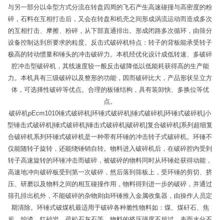
与另一部分以伞型方式分流在转盘四周的飞石产生高速碰撞与高密度的粉
碎，石料在互相打击后，又会在转盘和机壳之间形成涡流运动而造成多次
的互相打击、摩擦、粉碎，从下部直通排出。形成闭路多次循环，由筛分
设备控制达到所要求的粒度。反击式破碎机特点：转子的背板能承受转子
极高的转动惯量和锤头的冲击破碎力。本机经优化设计成低转速、多破碎
腔冲击型破碎机，其线速度较一般反击破降低以低能耗获得高的生产能
力。本机具有三级破碎以及整形的功能，因而破碎比大，产品形状呈立方
体，可选择性破碎等优点。合理的板锤结构，具有装卸快、多换位等优
点。
破碎机pEcm1010锤式破碎机|环锤式破碎机|锤式破碎机|环锤式破碎机|小
型锤击式破碎机|锤式破碎机|锤击式破碎机|破碎机|复合破碎机|系列超细复
合破碎机系列环锤式破碎机是一种带有环锤的冲击转子式破碎机。环锤不
仅能随转子旋转，还能绕锤销自转。物料进入破碎机后，在破碎腔内受到
转子高速旋转的环锤冲击而破碎，被破碎的物料同时从环锤处获得动能，
高速地冲向破碎板受到第一次破碎，然后落到筛板上，受环锤的剪切、挤
压、研磨以及物料之间的相互碰撞作用，物料得到进一步的破碎，并通过
筛孔排出机外，不能破碎的杂物则由环锤推入金属收集器，由操作人员定
期清除。环锤式破煤机最适用于破碎各种脆性物料如：煤、煤矸石、焦
炭、炉渣、红砂岩，疏松石灰石等。物料的挤压强度不超过，表面水分不