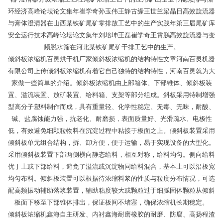
环经济高峰论坛论文集年崔学奇孙玉伟王静古缘王世兰梁晶日高效旋流器
与膏体澄清器在山西某铁矿尾矿零排放工艺中的生产实践年第三届尾矿库
安全运行技术高峰论坛论文集年刘培坤王磊崔学奇王霄鹏高效旋流器与变
频脱水筛在河北某铁矿尾矿干排工艺中的生产。
倾斜板浓缩机百灵烘干机厂家倾斜板浓缩机的结构特性文章河南百灵机器
有限公司上传倾斜板浓缩机有着它自己独特的结构特性，河南百灵就为大
家做一些简单的介绍。倾斜板浓缩机由上部箱体、下部锥体、倾斜板装
置、溢流装置、放矿装置、给料箱、支架等部分组成。斜板采用特制增强
型高分子塑料制作而成，具有重量轻、化学性稳定、无毒、无味，耐酸、
碱、盐腐蚀能力强，抗老化、耐磨损，表面质量好、光滑疏水、电极性
低，有效避免细颗粒物料在沉淀过程中粘接于板面之上。倾斜板装置采用
倾斜板单元组合结构，拆、卸方便，便于运输，易于实现设备的大型化。
采用倾斜板装置下部两侧横向静态给料，相互对称，给料均匀。侧向给料
优于上或下部给料，避免了溢流或沉淀物同给料混合，基本上可以沿板宽
均匀布料。倾斜板装置可以根据待浓缩料浆的性质与粒度分布情况，可选
配高频振动辅助落浆装置，辅助粘度较大或颗粒过于细腻固体颗粒从倾斜
板面下移至下部锥体排出，保证板间不堵塞，确保浓缩机长期稳定。
倾斜板浓缩机鑫海自主研发、内衬鑫海耐磨橡胶的耐磨、防腐、高扬程渣