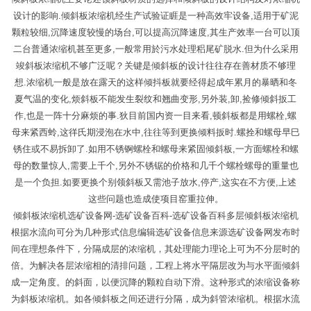
设计的影响.倾斜板浓缩机经生产试验证睚是一种高效牢设备,适用于矿泥
颗粒较细,沉降速度较慢的场台,可以提高沉降速度,其生产效率一台可以顶
二台普通浓缩机甚至更多,一般常用於污水处理稆尾矿脱水.但为什么采用
竣斜板浓缩机不够广泛呢？关键是倾斜板的设计往往存在善材质不够理
想.浓缩机一般是放在露天的这样倾抖板就要经得起成年累月的暴晒和冬
夏气温的变化,烦斜板不能发生裂纹和翘曲变形,另外装,卸,捡修倾斜扳工
作,也是一阵十分麻烦的事.狄目前国内资一目来看,顿斜板都是用螺栓,螺
母来紧西蛉,这徉氏期浸泡在水中,往往等到更换倾料扳时.螺拴和螺母早巳
锈住或不易拆卸了.如用不锈锕螺栓和螺母来紧固倾斜板,一方面螺栓和螺
母的数量惊人,需要上千个,另外不锈锯的价格和几千个螺栓螺母的重量也
是一个负担.如要更换个别领斜板又需池子放水,停产,这实在不方便,上述
这些问题也造成使项目窑重拉伸。
倾斜板浓缩机选矿设备网-选矿设备百科-选矿设备百科多层倾斜板浓缩机
根据水流向可分为几种形式信息编辑选矿设备信息来源选矿设备网发布时
间在理想条件下，分隔成层的浓缩机，其处理能力理论上可为不分层时的
倍。为解决各层浓缩相的清排问题，工程上将水平隔层改为与水平面倾斜
成一定角度。的斜面，以便沉降的颗粒自动下滑。这种形式的浓缩设备称
为斜板浓缩机。如各倾斜板之间还进行分隔，成为斜管浓缩机。根据水流