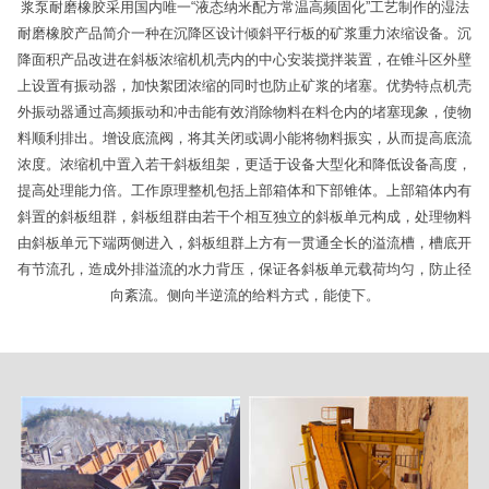
浆泵耐磨橡胶采用国内唯一“液态纳米配方常温高频固化”工艺制作的湿法
耐磨橡胶产品简介一种在沉降区设计倾斜平行板的矿浆重力浓缩设备。沉
降面积产品改进在斜板浓缩机机壳内的中心安装搅拌装置，在锥斗区外壁
上设置有振动器，加快絮团浓缩的同时也防止矿浆的堵塞。优势特点机壳
外振动器通过高频振动和冲击能有效消除物料在料仓内的堵塞现象，使物
料顺利排出。增设底流阀，将其关闭或调小能将物料振实，从而提高底流
浓度。浓缩机中置入若干斜板组架，更适于设备大型化和降低设备高度，
提高处理能力倍。工作原理整机包括上部箱体和下部锥体。上部箱体内有
斜置的斜板组群，斜板组群由若干个相互独立的斜板单元构成，处理物料
由斜板单元下端两侧进入，斜板组群上方有一贯通全长的溢流槽，槽底开
有节流孔，造成外排溢流的水力背压，保证各斜板单元载荷均匀，防止径
向紊流。侧向半逆流的给料方式，能使下。