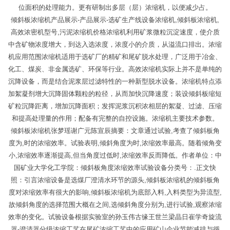
位面积的处理能力。更有研制出多层（层）浓缩机，以便减少占。
倾斜板浓缩机产品展示-产品展示-选矿生产线设备浓缩机,倾斜板浓缩机,
高效浓密机型号,污泥浓缩机价格浓缩机利用矿浆微粒沉淀速度，使介质
中含矿物浓度增大，到达入选浓度，浓度小的介质，从溢流口排出。浓缩
机应用范围浓缩机适用于选矿厂的精矿和尾矿脱水处理，广泛用于冶金、
化工、煤炭、非金属选矿、环保等行业。高效浓缩机实际上并不是单纯的
沉降设备，而是结合泥浆层过滤特性的一种新型脱水设备。浓缩机特点添
加絮凝剂增大沉降固体颗粒的粒径，从而加快沉降速度；装设倾斜板缩短
矿粒沉降距离，增加沉降面积；发挥泥浆沉积浓相层的絮凝、过滤、压缩
和提高处理量的作用；配备有完整的自控设施。浓缩机主要技术参数。
倾斜板浓缩机张梦瑶谢广元陈宣辰摘要：文章通过试验,考查了倾斜板角
度为,时的浓缩效率。试验表明,倾斜角度为时,浓缩效率最高。随着倾角变
小,浓缩效率逐渐提高,但当角度过低时,浓缩效率反而降低。作者单位：中
国矿业大学化工学院：倾斜板角度浓缩效率试验设备分类号：.正文快
照：引言浓缩设备是选煤厂澄清水环节的源头,倾斜板浓缩机的倾斜板角
度对浓缩效率有很大的影响,倾斜板浓缩机为底部入料,入料类型为异流型,
故倾斜角度的选择范围大概在之间,选倾斜角度分别为,进行试验,观察浓缩
效率的变化。试验设备根据实验室的孙玉伟古缘王世兰梁晶日崔学奇旋流
器-澄清器分级浓缩工艺在尾矿浓缩工艺中的应用矿山企业节能减排与循