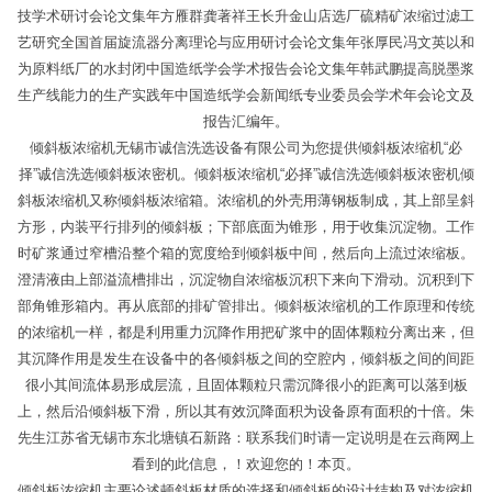
技学术研讨会论文集年方雁群龚著祥王长升金山店选厂硫精矿浓缩过滤工
艺研究全国首届旋流器分离理论与应用研讨会论文集年张厚民冯文英以和
为原料纸厂的水封闭中国造纸学会学术报告会论文集年韩武鹏提高脱墨浆
生产线能力的生产实践年中国造纸学会新闻纸专业委员会学术年会论文及
报告汇编年。
倾斜板浓缩机无锡市诚信洗选设备有限公司为您提供倾斜板浓缩机“必
择”诚信洗选倾斜板浓密机。倾斜板浓缩机“必择”诚信洗选倾斜板浓密机倾
斜板浓缩机又称倾斜板浓缩箱。浓缩机的外壳用薄钢板制成，其上部呈斜
方形，内装平行排列的倾斜板；下部底面为锥形，用于收集沉淀物。工作
时矿浆通过窄槽沿整个箱的宽度给到倾斜板中间，然后向上流过浓缩板。
澄清液由上部溢流槽排出，沉淀物自浓缩板沉积下来向下滑动。沉积到下
部角锥形箱内。再从底部的排矿管排出。倾斜板浓缩机的工作原理和传统
的浓缩机一样，都是利用重力沉降作用把矿浆中的固体颗粒分离出来，但
其沉降作用是发生在设备中的各倾斜板之间的空腔内，倾斜板之间的间距
很小其间流体易形成层流，且固体颗粒只需沉降很小的距离可以落到板
上，然后沿倾斜板下滑，所以其有效沉降面积为设备原有面积的十倍。朱
先生江苏省无锡市东北塘镇石新路：联系我们时请一定说明是在云商网上
看到的此信息，！欢迎您的！本页。
倾斜板浓缩机主要论述顿斜板材质的选择和倾斜板的设计结构及对浓缩机