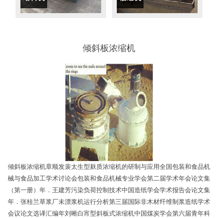
倾斜板浓缩机
倾斜板浓缩机章顺发裴太生型麸质浓缩机的研制与应用全国包装和食品机
械与食品加工学术讨论会包装和食品机械专业学会第二届学术年会论文集
（第一册）年．王建芳污染负荷控制技术中国造纸学会学术报告会论文集
年．张桂兰草浆厂未漂浆机运行分析第三届国际非木材纤维制浆造纸学术
会议论文选译汇编年刘晰白宵型斜板式浓缩机中国煤炭学会第六届青年科