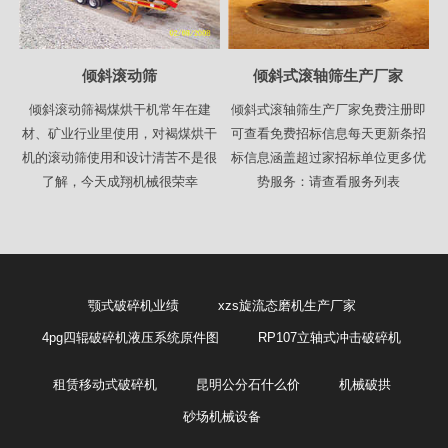
倾斜滚动筛
倾斜式滚轴筛生产厂家
倾斜滚动筛褐煤烘干机常年在建
倾斜式滚轴筛生产厂家免费注册即
材、矿业行业里使用，对褐煤烘干
可查看免费招标信息每天更新条招
机的滚动筛使用和设计清苦不是很
标信息涵盖超过家招标单位更多优
了解，今天成翔机械很荣幸
势服务：请查看服务列表
颚式破碎机业绩
xzs旋流态磨机生产厂家
4pg四辊破碎机液压系统原件图
RP107立轴式冲击破碎机
租赁移动式破碎机
昆明公分石什么价
机械破拱
砂场机械设备