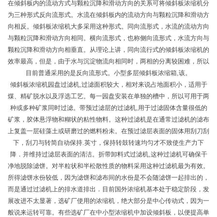
在倾斜板内的流动方式与颗粒沉降和滑动方向的关系可将倾斜板浓缩机分
为三种形式反向流形式。水流在倾斜板内的流动方向与颗粒沉降和滑动方
向相反。倾斜板浓缩机大多采用这种形式。同向流形式，水流的流动方向
与颗粒沉降和滑动方向相同。横向流形式，也称侧向流形式，水流方向与
颗粒沉降和滑动方向相垂直。从理论上讲，同向流行式的倾斜板浓缩机的
效率最高，但是，由于水与沉淀物流向相同时，两相的分离较困难，所以
目前普通采用的是反向流形式。小型多层倾斜板浓缩箱,该。
倾斜板浓缩机园盘过滤机,过滤面积较大，相对来说占地面积小，适用于
煤、精矿脱水以及浮选工艺。每一园盘安装在单独的槽中，所以可用于两
种或多种矿浆同时过滤。带预过滤层的过滤机,用于过滤固体含量很低的
矿浆，胶体悬浮物和糊状的粘性物料。这种过滤机是在通常过滤机的滤布
上复盖一层硅藻土或研磨过的燃料粉未。在预过滤层表面的固体用刮刀刮
下，刮刀与转简自动保持.英寸，保持转鼓转速均匀才不致使生产力下
降．并维持过滤层表面的清洁。折带卸料式过滤机,这种过滤机可确保干
净地脱除滤饼。对半粒状和半松散性质的物料采用这种过滤机最为有效。
所得滤饼水份较低，因为滤饼和滤布间的水份是不会随滤饼一起排出的，
而是通过过滤机上的排水道排出．目前国外浓缩机基本处于稳定阶段，发
展改进不太显著，选矿厂使用的浓缩机，绝大部分是中心传动式，因为一
般说来运转可靠。有些选矿厂在中小型浓缩机中加设倾斜板，以便提高单