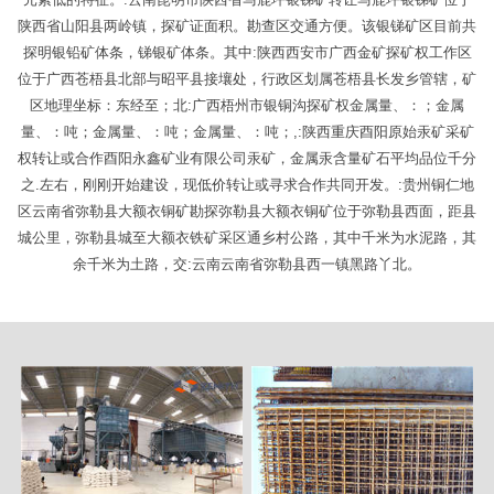
陕西省山阳县两岭镇，探矿证面积。勘查区交通方便。该银锑矿区目前共
探明银铅矿体条，锑银矿体条。其中:陕西西安市广西金矿探矿权工作区
位于广西苍梧县北部与昭平县接壤处，行政区划属苍梧县长发乡管辖，矿
区地理坐标：东经至；北:广西梧州市银铜沟探矿权金属量、：；金属
量、：吨；金属量、：吨；金属量、：吨；,:陕西重庆酉阳原始汞矿采矿
权转让或合作酉阳永鑫矿业有限公司汞矿，金属汞含量矿石平均品位千分
之.左右，刚刚开始建设，现低价转让或寻求合作共同开发。:贵州铜仁地
区云南省弥勒县大额衣铜矿勘探弥勒县大额衣铜矿位于弥勒县西面，距县
城公里，弥勒县城至大额衣铁矿采区通乡村公路，其中千米为水泥路，其
余千米为土路，交:云南云南省弥勒县西一镇黑路丫北。