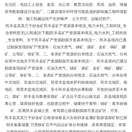
生活区，包括工人宿舍、食堂、办公室、教育活动室、库房、油库、维修
房等配套建设沙金选厂。二建设项目对环境可能造成的影响施工期环境影
响：施工机械运转产生的噪声，土方开挖、运输过程产。
民丰县其其兰干砂金矿民丰县矿产资源基本情况_电力水利_工程科技_专
业资料暂无|人阅读|次下载|民丰县矿产资源基本情况_电力水利_工程科技
_专业资料。关于民丰县矿产资源勘探开发基本情况一、民丰县境内已通
过勘探发现的矿产资源有：石油天然气、锑矿、煤矿、金矿、铜矿、硼
矿、云母矿、铁矿等。二、各类矿产资源的分布情况：石油天然气：分布
在塔中北地关于民丰县矿产资源勘探开发基本情况一、民丰县境内已通过
勘探发现的矿产资源有：石油天然气、锑矿、煤矿、金矿、铜矿、硼矿、
云母矿、铁矿等。二、各类矿产资源的分布情况：石油天然气：分布在塔
中北地区、安迪尔北地区、塔里木盆地米萨列依南地区、民丰北地区、南
地区、塔里木盆地北地区、至今民丰县境内从事勘探、开发的油井至今有
口。煤矿：民丰县乌鲁赛依煤矿，矿点位于昆仑山脉北处，距县城直线距
离公里，煤质较好焦煤，在勘查过程中，储量待于查明；锑矿：黄羊岭锑
矿，距离民丰县城公里、有简易公路或勘探路可直达矿区，尽管。
民丰县其其兰干砂金矿云南省绿春县大头铅锌多金属矿勘探该探矿权已探
明并备案储量.万类铁矿石平均品位矿体分布规律，具有厚度稳定、有害
元素低的特征。:云南昆明市陕西省马鹿坪银锑矿转让马鹿坪银锑矿位于