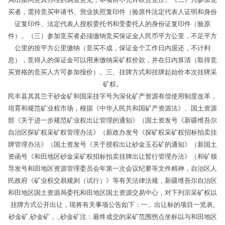
买者，需持竞买申请书、营业执照复印件（验原件法定代表人证明和身份
证复印件、法定代表人授权委托书和受委托人的身份证复印件（验原
件）。（三）参加竞买者必须缴纳竞买保证金人民币平方公里，不足平方
公里的按平方公里缴纳（竞买不成，保证金个工作日内退还，不计利
息），竞得人的保证金可以用来缴纳采矿权价款，并在日内算清（取得竞
买资格的竞买人方可参加报价）。三、挂牌方式和挂牌起始价本次挂牌采
矿权。
民丰县其其兰干砂金矿和国采挂字号为深化矿产资源有偿使用制度改革，
培育和规范矿业权市场，根据《中华人民共和国矿产资源法》、国土资源
部《关于进一步规范矿业权出让管理的通知》（国土资发号《新疆维吾尔
自治区探矿权采矿权管理办法》（新政办发号《探矿权采矿权招标拍卖挂
牌管理办法》（国土资发号《关于授权出让砂金玉石矿的通知》（新国土
资函号《和田地区砂金采矿权招标拍卖挂牌出让暂行管理办法》（和矿领
导发号和田地区资源管理委员会年第一次会议纪要等文件精神，自治区人
民政府《矿业权交易规则（试行）》等有关法律法规，新疆维吾尔自治区
和田地区国土资源局委托和田地区国土资源交易中心，对下列宗采矿权以
挂牌方式公开出让，现将有关事项公告如下：一、出让标的项目一览表,
砂金矿,砂金矿，.,砂金矿注：最终成交的采矿范围拐点坐标以与和田地区