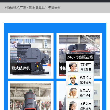
上海破碎机厂家
/
民丰县其其兰干砂金矿
颚式破碎机
制砂机