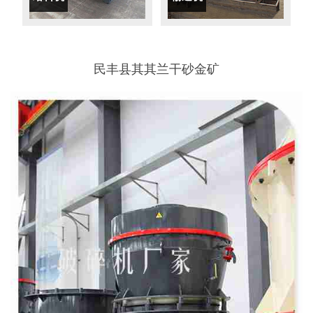
民丰县其其兰干砂金矿