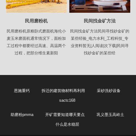
民用磨粉机
民间找金矿方法
民用磨粉机原粮卧式磨面机海伦小
民间找金矿方法民间寻找砂金矿的
麦玉米磨面机通常情况下，面粉加
某些经验_电力水利_工程科技_专
工过程中都要经过高速、高温两个
业资料暂无|人阅读|次下载|民间寻
过程，把部分维生素新阳
找砂金矿的某些经
恩施重钙
拆迁的建筑物材料再利用
采砂洗砂设备
sactc168
助磨粉pmma
开矿需要知道哪天要点
巩义墨玉高岭土
什么是水稳层