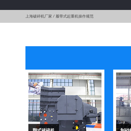
上海破碎机厂家
/
履带式起重机操作规范
颚式破碎机
制砂