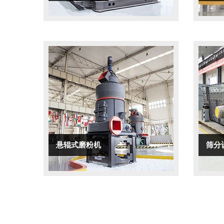
悬辊式磨粉机
筛分