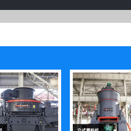
机
立式磨粉机