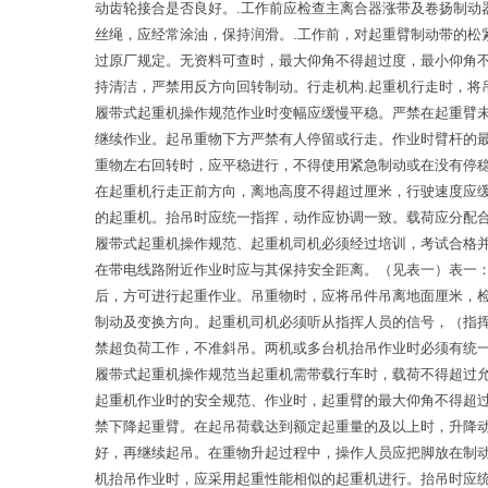
动齿轮接合是否良好。.工作前应检查主离合器涨带及卷扬制动
丝绳，应经常涂油，保持润滑。.工作前，对起重臂制动带的松
过原厂规定。无资料可查时，最大仰角不得超过度，最小仰角不
持清洁，严禁用反方向回转制动。行走机构.起重机行走时，将
履带式起重机操作规范作业时变幅应缓慢平稳。严禁在起重臂
继续作业。起吊重物下方严禁有人停留或行走。作业时臂杆的
重物左右回转时，应平稳进行，不得使用紧急制动或在没有停
在起重机行走正前方向，离地高度不得超过厘米，行驶速度应
的起重机。抬吊时应统一指挥，动作应协调一致。载荷应分配
履带式起重机操作规范、起重机司机必须经过培训，考试合格
在带电线路附近作业时应与其保持安全距离。（见表一）表一
后，方可进行起重作业。吊重物时，应将吊件吊离地面厘米，
制动及变换方向。起重机司机必须听从指挥人员的信号，（指
禁超负荷工作，不准斜吊。两机或多台机抬吊作业时必须有统
履带式起重机操作规范当起重机需带载行车时，载荷不得超过
起重机作业时的安全规范、作业时，起重臂的最大仰角不得超
禁下降起重臂。在起吊荷载达到额定起重量的及以上时，升降
好，再继续起吊。在重物升起过程中，操作人员应把脚放在制
机抬吊作业时，应采用起重性能相似的起重机进行。抬吊时应