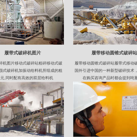
履带式破碎机图片
履带移动圆锥式破碎
碎机图片移动式破碎站粗碎移动式破
履带移动圆锥式破碎站履带式移动
颚式破碎机加振动给料机所组成的粗
国外引进中国的一种新型破碎技术
元,同时配有高效的双层给料机
在购买咨询产品时都会提到吨