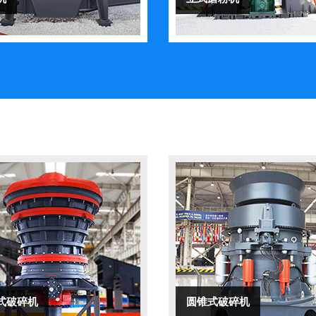
式破碎机
圆锥式破碎机