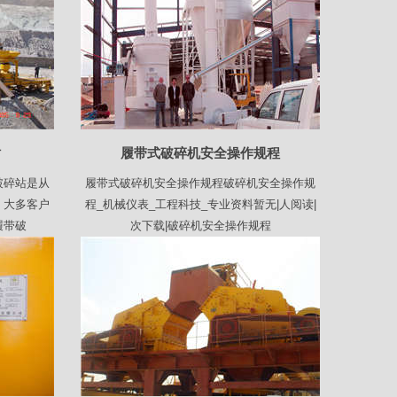
站
履带式破碎机安全操作规程
破碎站是从
履带式破碎机安全操作规程破碎机安全操作规
，大多客户
程_机械仪表_工程科技_专业资料暂无|人阅读|
履带破
次下载|破碎机安全操作规程