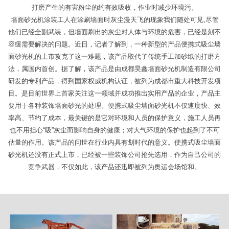
打磨产生的有害粉尘的约有效吸收，作业时减少环境污。
墙面砂光机涂装工人在涂刷墙面时灰尘漫天飞的现象我们随处可见,尽管
他们已经全副武装，但墙面刷出的灰尘对人体与环境的危害，已经是刻不
容缓需要解决的问题。近日，记者了解到，一种新型的产品便携式吸尘墙
面砂光机的上市攻克了这一难题，该产品取代了传统手工加砂纸的打磨方
法，属国内首创。据了解，该产品是由成都昊鑫墙面砂光机制造有限公司
研发的专利产品，得到国家权威机构认证，被列为成都市重大科技开发项
目。是目前世界上首家关注这一领域并成功推出实用产品的企业，产品主
要用于各种装饰墙面砂光的处理。便携式吸尘墙面砂光机不仅速度快、效
率高、节约了成本，最关键的是它对环境和人员的保护意义，施工人员再
也不用担心“吸”灰尘而影响自身的健康；对大气环境的保护也起到了不可
估量的作用。该产品的问世在行业内具有划时代的意义。便携式吸尘墙面
砂光机还没有正式上市，已经被一些装饰公司抢先选用，作为自己公司的
竞争武器，不仅如此，该产品还迅即被列为奥运会场馆和。