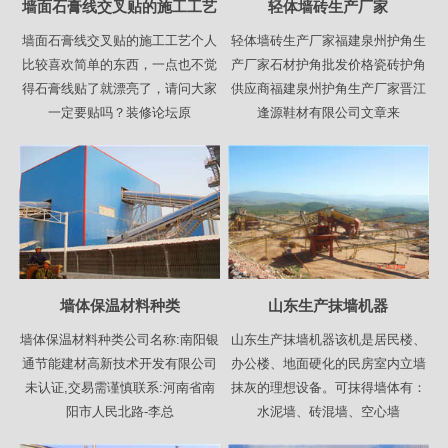
墙面石膏线交叉贴的施工工艺
轻体墙砖生产厂家
墙面石膏线交叉贴的施工工艺个人
轻体墙砖生产厂家福建泉州护角生
比较喜欢简单的东西，一点也不觉
产厂家石材护角批发价格瓷砖护角
得石膏线贴了就漂亮了，请问大家
供应商福建泉州护角生产厂家晋江
一定要贴吗？装修论坛原
逢源鞋材有限公司文章来
墙体保温材料种类
山东生产抹墙机器
墙体保温材料种类公司名称:南阳银
山东生产抹墙机器该机是居民楼、
通节能建材高新技术开发有限公司
办公楼、地面硬化的民房室内立墙
未认证,交易需谨慎联系:河南省南
抹灰的理想设备。可抹得墙体有：
阳市人民北路-李总
水泥墙、砖混墙、空心墙