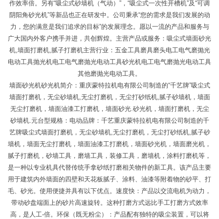
作效率倍。另有“吸尘式砂墙机（气动）”，“吸尘式一次性开槽机”及“可调
阴阳角砂光机”等新品也正在研发中。公司秉承“您的需求是我们发展的动
力，您的满意是我们追求的目标”的发展理念。愿以一流的产品和服务与
广大国内外客户携手并进，共创辉煌。主营产品或服务：吸尘式墙面砂光
机,墙面打磨机,腻子打磨机主营行业：五金工具磨具磨头电工电气磨抛光
电动工具抛光机电工电气磨抛光电动工具砂光机电工电气磨抛光电动工具
其他磨抛光电动工具。
墙面砂光机砂光机简介：重庆蒙特拉机电有限公司制造的“千艺牌”吸尘式
墙面打磨机，无尘砂墙机,无尘打磨机，无尘打砂纸机,腻子砂墙机，墙面
无尘打磨机，墙面油漆工打磨机，墙面砂光.砂光机，墙面打磨机，无尘
砂墙机.元台型规格：电动品牌：千艺重庆蒙特拉机电有限公司制造的千
艺牌吸尘式墙面打磨机，无尘砂墙机,无尘打磨机，无尘打砂纸机,腻子砂
墙机，墙面无尘打磨机，墙面油漆工打磨机，墙面砂光机，墙面磨光机，
腻子打磨机，砂墙工具，磨墙工具，装修工具，磨墙机，涂料打磨机等，
是一种以专业机具代替传统手拿砂纸打磨相关物件的新工具。该产品主要
用于建筑内外墙面的四壁和天花板腻子、涂料、油漆等附着物的砂平、打
毛、砂光。使用便捷并具有以下优点。速度快：产品以交流电机为动力，
带动砂盘端面上的砂片高速旋转。这种打磨方式远比手工打磨方式效率
高，是人工-倍。环保（既无粉尘）：产品配有独特的吸尘装置，可以将