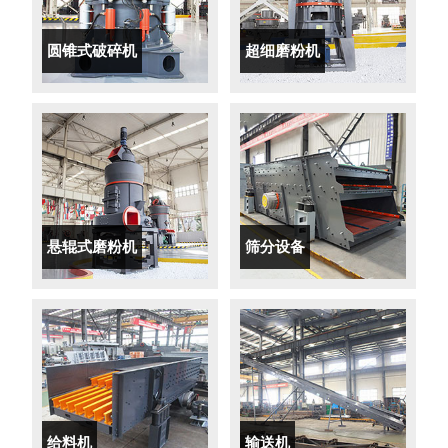
圆锥式破碎机
超细磨粉机
悬辊式磨粉机
筛分设备
给料机
输送机