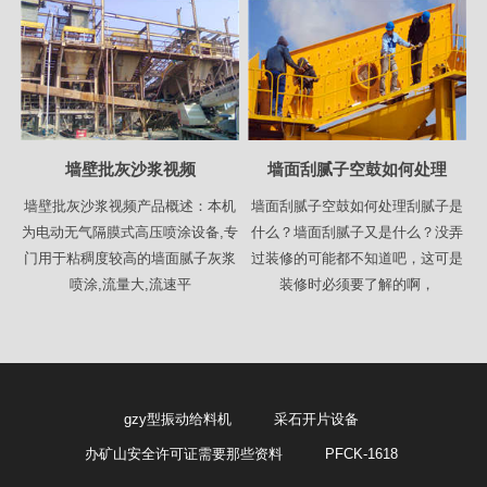
墙壁批灰沙浆视频
墙面刮腻子空鼓如何处理
墙壁批灰沙浆视频产品概述：本机
墙面刮腻子空鼓如何处理刮腻子是
为电动无气隔膜式高压喷涂设备,专
什么？墙面刮腻子又是什么？没弄
门用于粘稠度较高的墙面腻子灰浆
过装修的可能都不知道吧，这可是
喷涂,流量大,流速平
装修时必须要了解的啊，
gzy型振动给料机
采石开片设备
办矿山安全许可证需要那些资料
PFCK-1618