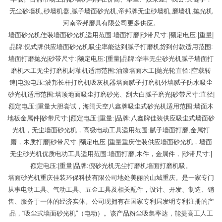
无尘砂墙机,砂墙机器,腻子墙面砂光机,帝邦牌无尘砂墙机,磨墙机,抛光机
河南帝邦磨具有限公司更多供应。
墙面砂光机佳装墙面砂光机适用范围:墙面打磨|砂带尺寸:|额定电压:|重量|
品牌:倪式牌供应墙面砂光机吸尘率能达到腻子打磨机货到付款适用范围:
墙面打磨抛光|砂带尺寸:|额定电压:|重量|品牌:华丰无尘砂光机腻子墙面打
磨机木工无尘打磨机封釉机适用范围:油漆墙面木工|抛光轮直径:|空载转
速|电源电压:波邦长杆打磨机吸灰机器墙面腻子打磨机外墙腻子防水吸尘
砂光机适用范围:墙顶地面吸尘打磨砂光、刮大白腻子磨光|砂带尺寸:直径|
额定电压:|重量大胆尝试，海阔天空八鑫牌吸尘式砂光机适用范围:墙面木
地板金属件|砂带尺寸:|额定电压:|重量:|品牌:八鑫牌佳装供应吸尘式墙面砂
光机，无尘墙面砂光机，高级电动工具适用范围:腻子墙面打磨,金属打
磨，木质打磨|砂带尺寸:|额定电压:|重量重庆佳装供应墙面砂光机，墙面
无尘砂光机优质电功工具适用范围:墙面打磨,木件，金属件，|砂带尺寸:|
额定电压:|重量|品牌:倪砂光机无尘打磨机墙面打磨机吸。
墙面砂光机重庆佳装环保科技有限公司地处美丽的山城重庆。是一家专门
从事电动工具、气动工具、五金工具及相关配件，设计、开发、制造、销
售、服务于一体的经济实体。公司现拥有在国家专利局发明专利注册的产
品，“吸尘式墙面砂光机”（电动）。该产品粉尘吸集率达，能提高工人工