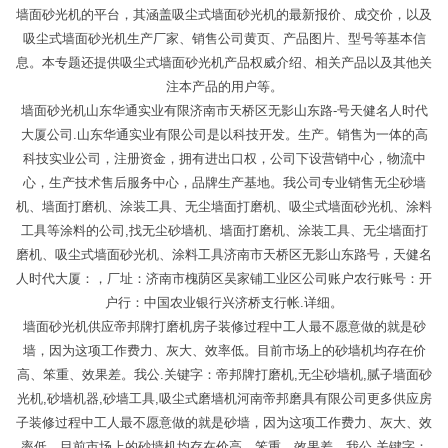
墙面砂光机的平台，其涵盖吸尘式墙面砂光机的最新报价、成交价，以及
吸尘式墙面砂光机生产厂家、销售公司黄页、产品图片、型号等基本信
息。本专题还提供吸尘式墙面砂光机产品权威介绍、相关产品以及其他关
注本产品的用户等。
墙面砂光机山东华通实业有限济南市天桥区无影山东路-号天健名人时代
大厦公司.山东华通实业有限公司是以科技开发。生产。销售为一体的高
科技实业公司，注册资金，拥有进出口权，公司下设营销中心，物流中
心，生产技术售后服务中心，品牌生产基地。我公司专业销售无尘砂墙
机、墙面打磨机、涂装工具、无尘墙面打磨机、吸尘式墙面砂光机、涂料
工具等涂料的公司,找无尘砂墙机、墙面打磨机、涂装工具、无尘墙面打
磨机、吸尘式墙面砂光机、涂料工具济南市天桥区无影山东路号，天健名
人时代大厦：，厂址：济南市槐荫区吴家铺工业区公司账户农行账号：开
户行：中国农业银行兴济桥支行帐.详细。
墙面砂光机供应帝邦牌打磨机房子装修过程中工人最不愿意做的就是砂
墙，因为这项工作费力、灰大、效率低。目前市场上的砂墙机均存在价
高、笨重、效果差。我公.关键字：帝邦牌打磨机,无尘砂墙机,腻子墙面砂
光机,砂墙机器,砂墙工具,吸尘式磨墙机河南帝邦磨具有限公司更多供应房
子装修过程中工人最不愿意做的就是砂墙，因为这项工作费力、灰大、效
率低。目前市场上的砂墙机均存在价高、笨重、效果差。我公.关键字：