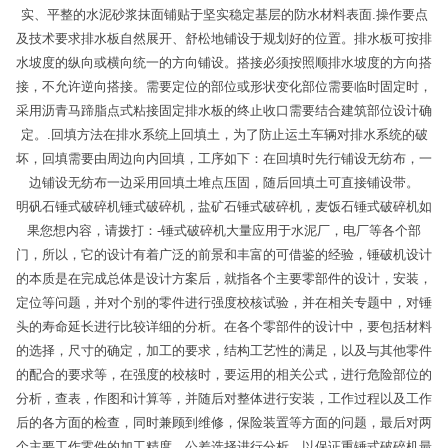
实、平整的水泥砂浆抹面铺贴于坚实稳定基层的防水材料表面.操作要点
及技术要求排水板自然展开、舒松地铺设于规划好的位置。排水板可按排
水坡度的纵向或横向统一的方向铺设。搭接必须按照顺排水坡度的方向搭
接，不允许逆向搭接。需要定位的部位或形状变化部位需要临时固定时，
采用沥青马蹄脂点式粘接固定排水板的终止收口需要结合建筑部位设计确
定。.回填方法在排水系统上回填土，为了防止运土车辆对排水系统的破
坏，回填需要由周边向内回填，工序如下：在回填时先行铺设无纺布，一
边铺设无纺布一边采用回填土堆点压固，随后回填土可直接铺设带。
明矾石锤式破碎机锤式破碎机，盐矿石锤式破碎机，麦饭石锤式破碎机如
果您想内容，请拨打：-锤式破碎机大量应用于水泥厂，电厂等各个部
门，所以，它的设计有着广泛的前景和丰富的可借鉴的经验，锤破机设计
的本质是在完成总体是设计方案后，就指各个主要零部件的设计，安装，
定位等问题，并对个别的零件进行强度校核试验，并在相关专题中，对锤
头的寿命延长进行比较详细的分析。在各个零部件的设计中，要包括材料
的选择，尺寸的确定，加工的要求，结构工艺性的满足，以及与其他零件
的配合的要求等，在强度的校核时，要运用的相关公式，进行危险部位的
分析，查表，作图和计算等，并随后对整体进行安装，工作过程以及工作
后的各方面的检查，同时兼顾到维修，保险装置等方面的问题，最后对两
个主要工作零件的加工精度，公差选择进行分析，以保证重锤式破碎机最