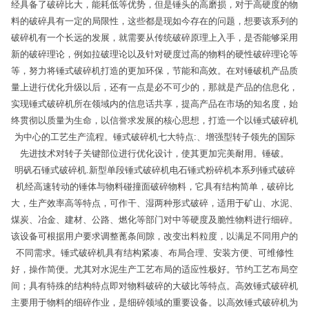
经具备了破碎比大，能耗低等优势，但是锤头的高磨损，对于高硬度的物
料的破碎具有一定的局限性，这些都是现如今存在的问题，想要该系列的
破碎机有一个长远的发展，就需要从传统破碎原理上入手，是否能够采用
新的破碎理论，例如拉破理论以及针对硬度过高的物料的硬性破碎理论等
等，努力将锤式破碎机打造的更加环保，节能和高效。在对锤破机产品质
量上进行优化升级以后，还有一点是必不可少的，那就是产品的信息化，
实现锤式破碎机所在领域内的信息话共享，提高产品在市场的知名度，始
终贯彻以质量为生命，以信誉求发展的核心思想，打造一个以锤式破碎机
为中心的工艺生产流程。锤式破碎机七大特点:、增强型转子领先的国际
先进技术对转子关键部位进行优化设计，使其更加完美耐用。锤破。
明矾石锤式破碎机.新型单段锤式破碎机电石锤式粉碎机本系列锤式破碎
机经高速转动的锤体与物料碰撞面破碎物料，它具有结构简单，破碎比
大，生产效率高等特点，可作干、湿两种形式破碎，适用于矿山、水泥、
煤炭、冶金、建材、公路、燃化等部门对中等硬度及脆性物料进行细碎。
该设备可根据用户要求调整蓖条间隙，改变出料粒度，以满足不同用户的
不同需求。锤式破碎机具有结构紧凑、布局合理、安装方便、可维修性
好，操作简便。尤其对水泥生产工艺布局的适应性极好。节约工艺布局空
间；具有特殊的结构特点即对物料破碎的大破比等特点。高效锤式破碎机
主要用于物料的细碎作业，是细碎领域的重要设备。以高效锤式破碎机为