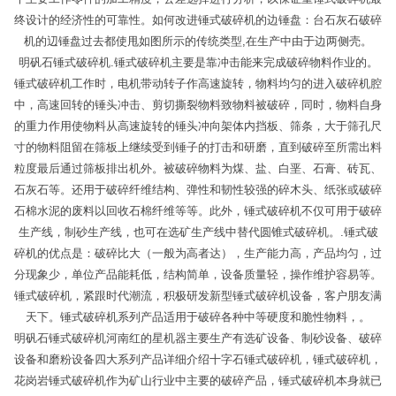
终设计的经济性的可靠性。如何改进锤式破碎机的边锤盘：台石灰石破碎
机的辺锤盘过去都使甩如图所示的传统类型,在生产中由于边两侧壳。
明矾石锤式破碎机.锤式破碎机主要是靠冲击能来完成破碎物料作业的。
锤式破碎机工作时，电机带动转子作高速旋转，物料均匀的进入破碎机腔
中，高速回转的锤头冲击、剪切撕裂物料致物料被破碎，同时，物料自身
的重力作用使物料从高速旋转的锤头冲向架体内挡板、筛条，大于筛孔尺
寸的物料阻留在筛板上继续受到锤子的打击和研磨，直到破碎至所需出料
粒度最后通过筛板排出机外。被破碎物料为煤、盐、白垩、石膏、砖瓦、
石灰石等。还用于破碎纤维结构、弹性和韧性较强的碎木头、纸张或破碎
石棉水泥的废料以回收石棉纤维等等。此外，锤式破碎机不仅可用于破碎
生产线，制砂生产线，也可在选矿生产线中替代圆锥式破碎机。.锤式破
碎机的优点是：破碎比大（一般为高者达），生产能力高，产品均匀，过
分现象少，单位产品能耗低，结构简单，设备质量轻，操作维护容易等。
锤式破碎机，紧跟时代潮流，积极研发新型锤式破碎机设备，客户朋友满
天下。锤式破碎机系列产品适用于破碎各种中等硬度和脆性物料，。
明矾石锤式破碎机河南红的星机器主要生产有选矿设备、制砂设备、破碎
设备和磨粉设备四大系列产品详细介绍十字石锤式破碎机，锤式破碎机，
花岗岩锤式破碎机作为矿山行业中主要的破碎产品，锤式破碎机本身就已