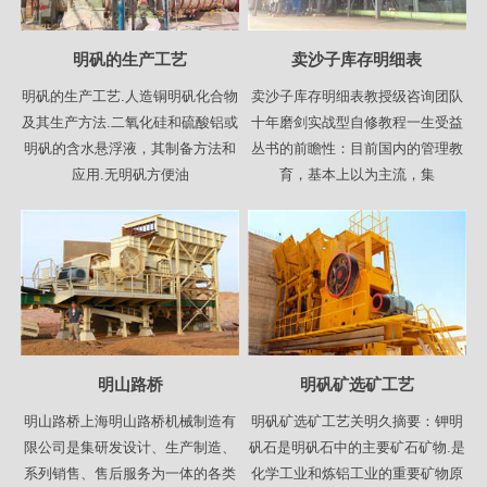
明矾的生产工艺
卖沙子库存明细表
明矾的生产工艺.人造铜明矾化合物
卖沙子库存明细表教授级咨询团队
及其生产方法.二氧化硅和硫酸铝或
十年磨剑实战型自修教程一生受益
明矾的含水悬浮液，其制备方法和
丛书的前瞻性：目前国内的管理教
应用.无明矾方便油
育，基本上以为主流，集
明山路桥
明矾矿选矿工艺
明山路桥上海明山路桥机械制造有
明矾矿选矿工艺关明久摘要：钾明
限公司是集研发设计、生产制造、
矾石是明矾石中的主要矿石矿物.是
系列销售、售后服务为一体的各类
化学工业和炼铝工业的重要矿物原