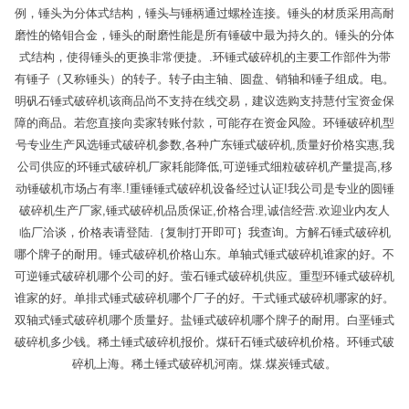
例，锤头为分体式结构，锤头与锤柄通过螺栓连接。锤头的材质采用高耐
磨性的铬钼合金，锤头的耐磨性能是所有锤破中最为持久的。锤头的分体
式结构，使得锤头的更换非常便捷。.环锤式破碎机的主要工作部件为带
有锤子（又称锤头）的转子。转子由主轴、圆盘、销轴和锤子组成。电。
明矾石锤式破碎机该商品尚不支持在线交易，建议选购支持慧付宝资金保
障的商品。若您直接向卖家转账付款，可能存在资金风险。环锤破碎机型
号专业生产风选锤式破碎机参数,各种广东锤式破碎机,质量好价格实惠,我
公司供应的环锤式破碎机厂家耗能降低,可逆锤式细粒破碎机产量提高,移
动锤破机市场占有率.!重锤锤式破碎机设备经过认证!我公司是专业的圆锤
破碎机生产厂家,锤式破碎机品质保证,价格合理,诚信经营.欢迎业内友人
临厂洽谈，价格表请登陆.｛复制打开即可｝我查询。方解石锤式破碎机
哪个牌子的耐用。锤式破碎机价格山东。单轴式锤式破碎机谁家的好。不
可逆锤式破碎机哪个公司的好。萤石锤式破碎机供应。重型环锤式破碎机
谁家的好。单排式锤式破碎机哪个厂子的好。干式锤式破碎机哪家的好。
双轴式锤式破碎机哪个质量好。盐锤式破碎机哪个牌子的耐用。白垩锤式
破碎机多少钱。稀土锤式破碎机报价。煤矸石锤式破碎机价格。环锤式破
碎机上海。稀土锤式破碎机河南。煤.煤炭锤式破。