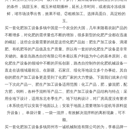
的条件，搞甜玉米、糯玉米错期播种，延长上市时间，或者搞冷冻或保
鲜，堵市场淡季出售，效果不错。②粗粮加工。选择高蛋白、高淀粉的
玉。
买一套化肥加工设备多钱中国是一个农业的大国，几年来随着农副产品的
不断增多，对化肥的需求量也不断的增加，很多新型的化肥产业都在迅速
的崛起，这些企业最需要的就是这些化肥产品如：肥生产加工设备、滴灌
肥、有机肥等的产品值及生产质量。所以有一套好的化肥生产设备是非常
关键的。秦皇岛路杰自控有限公司本着以客户利益为中心的基本原则，在
化肥生产设备的领域中不断的开拓创新，路杰自控制作的化肥机械设备一
直走在该领域最前沿。在新疆、石家庄、绥化等地设立多个办事处。其自
创的肥生产加工设备更是受到了化肥厂家的大力赞扬。下面我们就来介绍
一下次此产品一、肥生产加工设备适用范围：化工产品，肥，掺混肥，配
方肥，饲料，各种予混料等产品二、肥生产加工设备产品结构与特点：采
用全地下设计，适用东北冬季生产。地下结构设计，对厂房高度没有要求
（本系统也可以安装于地面以上；安装于地面上需要增加斗提机等原料提
升设备）。单袋计量，一袋一混拌，有效解决混拌料的离析现象，可不
额。
买一套化肥加工设备多钱郑州市一诚机械制造有限公司的为，李睿品牌一