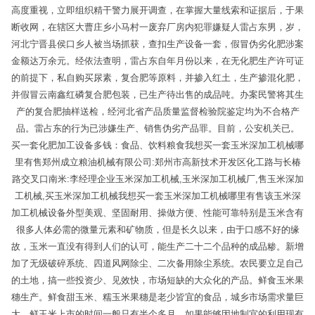
高度重视，立即组织精干警力展开调查，在掌握大量线索和证据后，于果
断收网，在辖区大曹庄乡小马村一废弃厂房内犯罪嫌疑人雷占东男，岁，
河北宁晋县侯口乡人被当场抓获，查扣生产设备一套，假冒伪劣化肥涉案
金额达万余元。经依法查明，雷占东自年月份以来，在无化肥生产许可证
的前提下，私自购买尿素，复合肥等原料，并掺入红土，生产掺混化肥，
并假冒云南鑫红磷复合肥包装，已生产待出售的成品吨。办案民警将其生
产的复合肥抽样送检，经河北省产品质量监督检验院鉴定均为不合格产
品。雷占东的行为已涉嫌生产、销售伪劣产品罪。目前，公安机关已。
买一套化肥加工设备多钱：食品、饮料粮食我想买一套玉米深加工机械哪
里有售郑州成立粮油机械有限公司:郑州市高新技术开发区化工路与长椿
路交叉口南米:李经理企业玉米深加工机械,玉米深加工机械厂,售玉米深加
工机械,买玉米深加工机械我想买一套玉米深加工机械哪里有售该玉米深
加工机械设备外型美观、坚固耐用、操做方便、性能可靠特别是玉米含有
很多人体必需的微量元素和矿物质，但是长久以来，由于口感不好的缘
故，玉米一直没有得到人们的认可，能生产二十二个品种的成品糁。新增
加了无级破碎系统、四道风网除尘、二次备用除尘系统。农民要立足自己
的土地，搞一些投资少、见效快，市场短缺的大众化的产品。鲜食玉米果
穗生产。鲜食甜玉米、糯玉米果穗是老少皆宜的食品，城乡市场需求量巨
大，鲜玉米上市的时间一般只有半个多月，如果能够因地制宜的利用现有