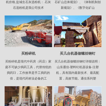
机价格,盐城生石灰选粉机：.石灰
石矿山总体规划》、《体制机制创
石选粉机是我公司技术
新规划》、《数字化矿山
买粉碎机
买几台机器做螺丝钢钉
买粉碎机是现代中药房（药店）家
买几台机器做螺丝钢钉详细说明：
庭不可缺少捣药工具，代替传统的
山东通佳-塑料钉机器设备-注塑
捣药臼，工作效率是手工捣药的
机，具有国内最新技术、最高配
倍，是现代药材业必备的工
置，高效节能。通佳系列塑