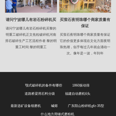
请问宁波哪儿有岩石粉碎机买
买萤石夜明珠哪个商家质量有
保证
请问宁波哪儿有岩石粉碎机买黎的
明重工破碎机正文焦粒破碎机河南
买萤石夜明珠哪个商家质量有保证
滑石破碎生产工艺流程作者:黎的明
它的价值更多体现在文化方面夜明
重工时间:黎的明重工
珠热潮，似乎每过几年就会涌动一
次。像年是一波，年到年
颚式破碎机的备件有哪些
1860振动筛
道路桥梁用石料分级
福建自动磨机6头
最新选矿设备细磨机
碱熔
广东阳山粉碎机gfz-35型
什么地方用锤式磨粉机