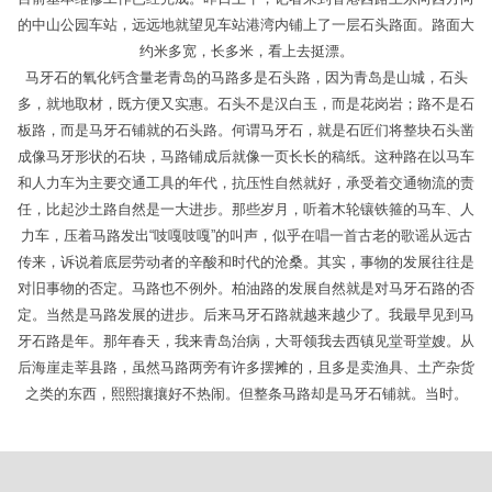
的中山公园车站，远远地就望见车站港湾内铺上了一层石头路面。路面大
约米多宽，长多米，看上去挺漂。
马牙石的氧化钙含量老青岛的马路多是石头路，因为青岛是山城，石头
多，就地取材，既方便又实惠。石头不是汉白玉，而是花岗岩；路不是石
板路，而是马牙石铺就的石头路。何谓马牙石，就是石匠们将整块石头凿
成像马牙形状的石块，马路铺成后就像一页长长的稿纸。这种路在以马车
和人力车为主要交通工具的年代，抗压性自然就好，承受着交通物流的责
任，比起沙土路自然是一大进步。那些岁月，听着木轮镶铁箍的马车、人
力车，压着马路发出“吱嘎吱嘎”的叫声，似乎在唱一首古老的歌谣从远古
传来，诉说着底层劳动者的辛酸和时代的沧桑。其实，事物的发展往往是
对旧事物的否定。马路也不例外。柏油路的发展自然就是对马牙石路的否
定。当然是马路发展的进步。后来马牙石路就越来越少了。我最早见到马
牙石路是年。那年春天，我来青岛治病，大哥领我去西镇见堂哥堂嫂。从
后海崖走莘县路，虽然马路两旁有许多摆摊的，且多是卖渔具、土产杂货
之类的东西，熙熙攘攘好不热闹。但整条马路却是马牙石铺就。当时。