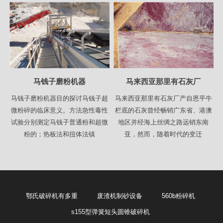
马钱子磨粉机器
马来西亚那里有石灰厂
马钱子磨粉机器目的探讨马钱子超
马来西亚那里有石灰厂产自恩平牛
微粉碎的临床意义。方法急性毒性
栏底的石灰曾经畅销广东省、港澳
试验分别测定马钱子普通粉和超微
地区并经海上丝绸之路远销东南
粉的；热板法和扭体法镇
亚，然而，随着时代的变迁
鄂氏破碎机有多重
废渣机制砂设备
560b粉碎机
s155型弹簧短头圆锥破碎机