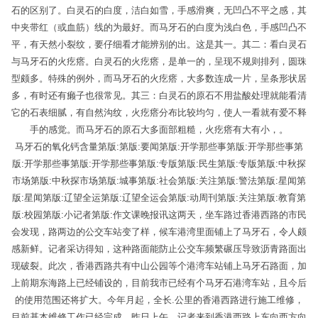
石的区别了。白灵石的白度，洁白如雪，手感滑爽，无凹凸不平之感，其
中夹带红（或血筋）线的为最好。而马牙石的白度为浅白色，手感凹凸不
平，有天然小裂纹，要仔细看才能辨别的出。这是其一。其二：看白灵石
与马牙石的火疙瘩。白灵石的火疙瘩，是单一的，呈现不规则排列，圆珠
型颇多。特殊的例外，而马牙石的火疙瘩，大多数连成一片，呈条形状居
多，有时还有癞子也很常见。其三：白灵石的原石不用盐酸处理就能看清
它的石表细腻，有自然沟纹，火疙瘩分布比较均匀，使人一看就有爱不释
手的感觉。而马牙石的原石大多面部粗糙，火疙瘩有大有小，。
马牙石的氧化钙含量第版:第版:要闻第版:开学那些事第版:开学那些事第
版:开学那些事第版:开学那些事第版:专版第版:民生第版:专版第版:中秋探
市场第版:中秋探市场第版:城事第版:社会第版:关注第版:警法第版:星闻第
版:星闻第版:辽望全运第版:辽望全运会第版:动周刊第版:关注第版:教育第
版:校园第版:小记者第版:作文课晚报讯这两天，坐车路过香港西路的市民
会发现，路两边的公交车站变了样，候车港湾里面铺上了马牙石，令人颇
感新鲜。记者采访得知，这种路面能防止公交车频繁碾压导致沥青路面出
现破裂。此次，香港西路共有中山公园等个港湾车站铺上马牙石路面，加
上前期东海路上已经铺设的，目前我市已经有个马牙石港湾车站，且今后
的使用范围还将扩大。今年月起，全长.公里的香港西路进行施工维修，
目前基本维修工作已经完成。昨日上午，记者来到香港西路上东向西方向