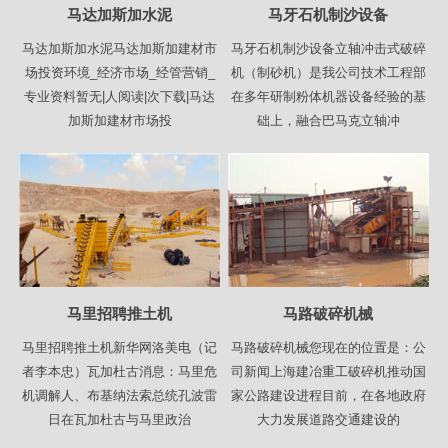
马达加斯加水泥
马牙石机制沙设备
马达加斯加水泥马达加斯加建材市
马牙石机制沙设备立轴冲击式破碎
场投资环境_经济市场_经管营销_
机（制砂机）是我公司技术工程部
专业资料暂无|人阅读|次下载|马达
在多年研制粉体机器设备经验的基
加斯加建材市场投
础上，融合巴马克立轴冲
马里招聘推土机
马路破碎机械
马里招聘推土机新华网洛美电（记
马路破碎机械您现在的位置是：公
者李本忠）瓦加杜古消息：马里危
司新闻上海建冶重工破碎机推动国
机调解人、布基纳法索总统孔波雷
家公路建设进程目前，在各地政府
日在瓦加杜古与马里政治
大力发展道路交通建设的