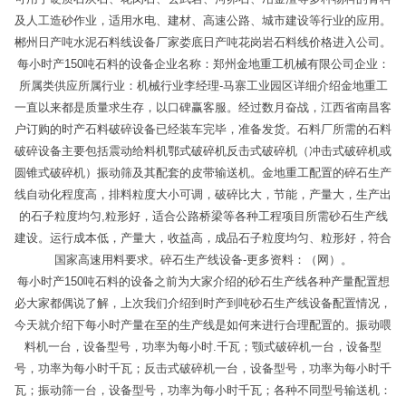
及人工造砂作业，适用水电、建材、高速公路、城市建设等行业的应用。
郴州日产吨水泥石料线设备厂家娄底日产吨花岗岩石料线价格进入公司。
每小时产150吨石料的设备企业名称：郑州金地重工机械有限公司企业：
所属类供应所属行业：机械行业李经理-马寨工业园区详细介绍金地重工
一直以来都是质量求生存，以口碑赢客服。经过数月奋战，江西省南昌客
户订购的时产石料破碎设备已经装车完毕，准备发货。石料厂所需的石料
破碎设备主要包括震动给料机鄂式破碎机反击式破碎机（冲击式破碎机或
圆锥式破碎机）振动筛及其配套的皮带输送机。金地重工配置的碎石生产
线自动化程度高，排料粒度大小可调，破碎比大，节能，产量大，生产出
的石子粒度均匀,粒形好，适合公路桥梁等各种工程项目所需砂石生产线
建设。运行成本低，产量大，收益高，成品石子粒度均匀、粒形好，符合
国家高速用料要求。碎石生产线设备-更多资料：（网）。
每小时产150吨石料的设备之前为大家介绍的砂石生产线各种产量配置想
必大家都偶说了解，上次我们介绍到时产到吨砂石生产线设备配置情况，
今天就介绍下每小时产量在至的生产线是如何来进行合理配置的。振动喂
料机一台，设备型号，功率为每小时.千瓦；颚式破碎机一台，设备型
号，功率为每小时千瓦；反击式破碎机一台，设备型号，功率为每小时千
瓦；振动筛一台，设备型号，功率为每小时千瓦；各种不同型号输送机：