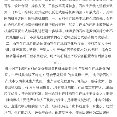
可靠、设计合理、操作方便、工作效率高等特点。石料生产线的流程大致
为：（料仓）给料机颚式破碎机反击式破碎机振动筛（可成成品）。其中
间的机器之间可用输送机相接。一、石料生产线基本流程介绍首先，石料
由给料机均匀地送进粗碎机进行初步破碎，然后，产成的粗料由胶带输送
机输送至反击式破碎机进行进一步破碎，细碎后的石料进振动筛筛分出不
同规格的石子，不满足粒度要求的石子返料进反击式破碎机再次破碎。
二、石料生产线性能介绍该石料生产线自动化程度高，排料粒度大小可
调，破碎率高，节能，产量大，生产出的石子粒度均匀,粒形好，适合公
路桥梁等各种工程项目建设。时产吨石料生产线设备配置表售后服务项
目：。
每小时产150吨石料的设备郑州鼎科机械是专业生产制砂生产线设备的厂
家，生产线具有以下特点：.适合于处理量-的大规模生产。.成品砂石吨生
产成本仅为常规生产线的。.生产自动化程度高，耗能少，破碎比大。.投
资回收期短，-个月可收回投资。.具有整形功能，产品成立方体状。.成品
粒度优良，符合国家标准。郑州鼎科时产吨石料生产线主要设备之：细碎
机细碎机主要适应当前人工机制沙行业，是棒磨式制沙机、冲击式制沙
机、直通式制沙机的替代产品。细碎机特点：出料粒度小、粉尘少、粒型
均匀、生产能力大、锤头寿命长、配套功率小、变三级破碎为二级破碎、