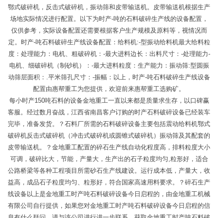
鄂式破碎机，反击式破碎机，振动筛和皮带输送机。皮带输送机根据生产
场地实际情况进行配置。以下为时产-吨的石料破碎生产线的设备配置，
仅供参考，实际设备配置还需要根据客户生产规模及原料等，视情况而
定。时产-吨石料破碎生产线设备配置：给料机:-型振动给料机最大给料粒
度：处理能力：电机、粗破碎机：-最大进料边长：出料尺寸：-处理能力-
电机、细破碎机（制砂机）：-最大进料粒度：生产能力：振动筛:型圆振
动筛层面积：.平米筛孔尺寸：-振幅：以上，时产-吨石料破碎生产线设备
配置由惠帮重工为您提供，欢迎前来惠帮重工选购矿。
每小时产150吨石料的设备金地重工一直以来都是质量求生存，以口碑赢
客服。经过数月奋战，江西省南昌客户订购的时产石料破碎设备已经装车
完毕，准备发货。？石料厂所需的石料破碎设备主要包括震动给料机鄂式
破碎机反击式破碎机（冲击式破碎机或圆锥式破碎机）振动筛及其配套的
皮带输送机。？金地重工配置的碎石生产线自动化程度高，排料粒度大小
可调，破碎比大，节能，产量大，生产出的石子粒度均匀,粒形好，适合
公路桥梁等各种工程项目所需砂石生产线建设。运行成本低，产量大，收
益高，成品石子粒度均匀、粒形好，符合国家高速用料要求。？碎石生产
线设备以上是金地重工时产吨石料破碎设备今日启程的，由金地重工机械
有限公司自行提供，如果您对金地重工时产吨石料破碎设备今日启程的信
息有什么疑问，请与该公司进行进一步联系，获取金地重工时产吨石料破