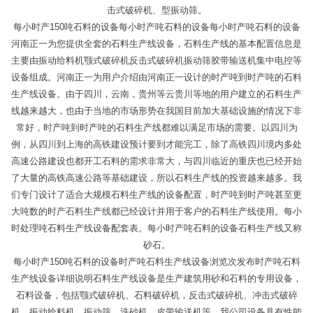
击式破碎机、型振动筛。
每小时产150吨石料的设备每小时产吨石料的设备每小时产吨石料的设备
河南正一为您提供全套的石料生产线设备，石料生产线的基本配置信息是
主要由振动给料机颚式破碎机反击式破碎机振动筛胶带输送机集中电控等
设备组成。河南正一为用户介绍由河南正一设计的时产吨到时产吨的石料
生产线设备。由于四川，云南，贵州等云贵川等地的用户建立的石料生产
线越来越大，也由于当地的市场形势在我国目前加大基础设施的情况下非
常好，时产吨到时产吨的石料生产线都难以满足市场的需要。以四川为
例，从四川到上海的高铁建设预计要到才能完工，除了高铁四川境内多处
高速公路建设也都开工石料的需求非常大，与四川临近的重庆也已经开始
了大量的高铁高速公路等基础建设，所以石料生产线的投资越来越多。我
们专门设计了适合大规模石料生产线的设备配置，时产吨到时产吨甚至更
大吨数的时产石料生产线都已经设计并用于客户的石料生产线使用。每小
时处理吨石料生产线设备配套表。每小时产吨石料的设备石料生产线又称
砂石。
每小时产150吨石料的设备时产吨石料生产线设备浏览次发布时产吨石料
生产线设备详细说明石料生产线设备是生产建筑用砂和石料的专用设备，
石料设备，包括颚式破碎机、石料破碎机，反击式破碎机、冲击式破碎
机、振动给料机、振动筛、洗砂机、皮带输送机等。我公司设备具有性能