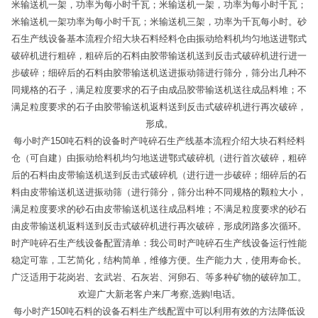
米输送机一架，功率为每小时千瓦；米输送机一架，功率为每小时千瓦；
米输送机一架功率为每小时千瓦；米输送机三架，功率为千瓦每小时。砂
石生产线设备基本流程介绍大块石料经料仓由振动给料机均匀地送进鄂式
破碎机进行粗碎，粗碎后的石料由胶带输送机送到反击式破碎机进行进一
步破碎；细碎后的石料由胶带输送机送进振动筛进行筛分，筛分出几种不
同规格的石子，满足粒度要求的石子由成品胶带输送机送往成品料堆；不
满足粒度要求的石子由胶带输送机返料送到反击式破碎机进行再次破碎，
形成。
每小时产150吨石料的设备时产吨碎石生产线基本流程介绍大块石料经料
仓（可自建）由振动给料机均匀地送进鄂式破碎机（进行首次破碎，粗碎
后的石料由皮带输送机送到反击式破碎机（进行进一步破碎；细碎后的石
料由皮带输送机送进振动筛（进行筛分，筛分出种不同规格的颗粒大小，
满足粒度要求的砂石由皮带输送机送往成品料堆；不满足粒度要求的砂石
由皮带输送机返料送到反击式破碎机进行再次破碎，形成闭路多次循环。
时产吨碎石生产线设备配置清单：我公司时产吨碎石生产线设备运行性能
稳定可靠，工艺简化，结构简单，维修方便。生产能力大，使用寿命长。
广泛适用于花岗岩、玄武岩、石灰岩、河卵石、等多种矿物的破碎加工。
欢迎广大新老客户来厂考察,选购!电话。
每小时产150吨石料的设备石料生产线配置中可以利用有效的方法降低设