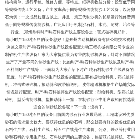
结构简单、运行平稳、维修方便、等特点。细碎机收益分析：投资低于同
等规模传统工艺装备，产出效率高于同等规模传统制沙工艺装备，以河卵
石为例：一次成品粒度占以上。并且，第三代制沙机的长期运行维修费用
低于同等规模传统制沙机，广泛应用于机制沙石料、水泥、耐材、冶金等
行业。.郑州鼎科时产吨石料生产线主要设备之：颚式破碎机郑州。
每小时产150吨石料的设备您好！您郑州力动机械设备有限公司技术资料
浏览文章时产-吨石料制砂生产线设备配置力动工程机械有限公司专业的
制砂机生产线设备厂家为大家提供最为专业的制砂机设备，针对不同情况
生产了产量不同的制砂生产线：比如时产-吨石料制砂生产线以及时产-吨
石料制砂生产线等，下面就为大家介绍下时产-吨石料制砂生产线设备的
配置。时产-吨石料制砂生产线设备的配置主要有振动给料机，鄂式破碎
机，冲击式破碎机，振动筛和皮带输送机。皮带输送机根据生产场地实际
情况进行配置。时产-吨石料破碎生产线设备配置：型给料机、型鄂式破
碎机、型反击制砂机、型振动筛上一篇：在制砂行业中用户该如何挑选最
适合的制砂机设备呢？下一篇：没有了。
每小时产150吨石料的设备目前国内砂石行业发展迅速，工程建设对优质
砂石的需求量比较大。要获得优质的砂石料，那么就要有好的设备优质的
石料生产线。石料生产线，碎石生产线是生产建筑、公路、铁路等行业用
砂和石料的专用生产线。石料线所用的主要设备，包括颚式破碎机、石料