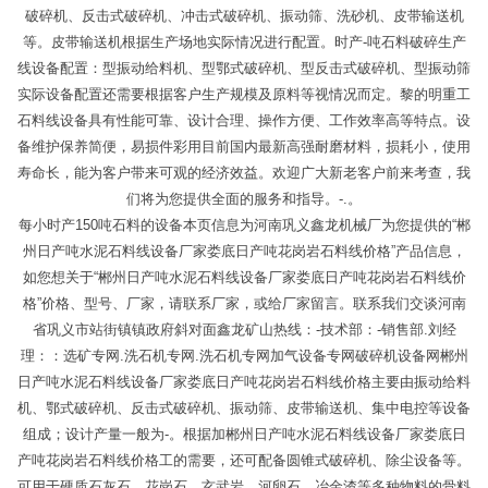
破碎机、反击式破碎机、冲击式破碎机、振动筛、洗砂机、皮带输送机
等。皮带输送机根据生产场地实际情况进行配置。时产-吨石料破碎生产
线设备配置：型振动给料机、型鄂式破碎机、型反击式破碎机、型振动筛
实际设备配置还需要根据客户生产规模及原料等视情况而定。黎的明重工
石料线设备具有性能可靠、设计合理、操作方便、工作效率高等特点。设
备维护保养简便，易损件彩用目前国内最新高强耐磨材料，损耗小，使用
寿命长，能为客户带来可观的经济效益。欢迎广大新老客户前来考查，我
们将为您提供全面的服务和指导。-.。
每小时产150吨石料的设备本页信息为河南巩义鑫龙机械厂为您提供的“郴
州日产吨水泥石料线设备厂家娄底日产吨花岗岩石料线价格”产品信息，
如您想关于“郴州日产吨水泥石料线设备厂家娄底日产吨花岗岩石料线价
格”价格、型号、厂家，请联系厂家，或给厂家留言。联系我们交谈河南
省巩义市站街镇镇政府斜对面鑫龙矿山热线：-技术部：-销售部.刘经
理：：选矿专网.洗石机专网.洗石机专网加气设备专网破碎机设备网郴州
日产吨水泥石料线设备厂家娄底日产吨花岗岩石料线价格主要由振动给料
机、鄂式破碎机、反击式破碎机、振动筛、皮带输送机、集中电控等设备
组成；设计产量一般为-。根据加郴州日产吨水泥石料线设备厂家娄底日
产吨花岗岩石料线价格工的需要，还可配备圆锥式破碎机、除尘设备等。
可用于硬质石灰石、花岗石、玄武岩、河卵石、冶金渣等多种物料的骨料