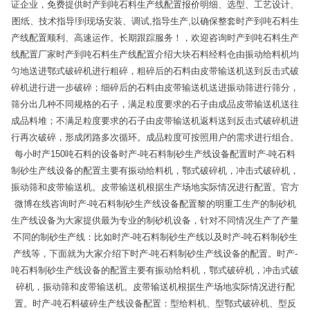
证企业，免费提供时产到吨石料生产线配置报价明细、选型、工艺设计、
图纸、技术指导!到现场安装、调试,指导生产,以确保整套时产到吨石料生
产线配置顺利、高速运作。长期跟踪服务！，欢迎咨询时产到吨石料生产
线配置厂家时产到吨石料生产线配置介绍大块石料经料仓由振动给料机均
匀地送进鄂式破碎机进行粗碎，粗碎后的石料由皮带输送机送到反击式破
碎机进行进一步破碎；细碎后的石料由皮带输送机送进振动筛进行筛分，
筛分出几种不同规格的石子，满足粒度要求的石子由成品皮带输送机送往
成品料堆；不满足粒度要求的石子由皮带输送机返料送到反击式破碎机进
行再次破碎，形成闭路多次循环。成品粒度可按照用户的需求进行组合。
每小时产150吨石料的设备时产-吨石料制砂生产线设备配置时产-吨石料
制砂生产线设备的配置主要有振动给料机，鄂式破碎机，冲击式破碎机，
振动筛和皮带输送机。皮带输送机根据生产场地实际情况进行配置。官方
微博在线咨询时产-吨石料制砂生产线设备配置黎的明重工生产的制砂机
生产线设备为大家提供最为专业的制砂机设备，针对不同情况生产了产量
不同的制砂生产线：比如时产-吨石料制砂生产线以及时产-吨石料制砂生
产线等，下面就为大家介绍下时产-吨石料制砂生产线设备的配置。时产-
吨石料制砂生产线设备的配置主要有振动给料机，鄂式破碎机，冲击式破
碎机，振动筛和皮带输送机。皮带输送机根据生产场地实际情况进行配
置。时产-吨石料破碎生产线设备配置：型给料机、型鄂式破碎机、型反