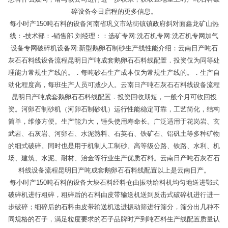
碎设备今日启程的更多信息。
每小时产150吨石料的设备河南省巩义市站街镇镇政府斜对面鑫龙矿山热
线：-技术部：-销售部.刘经理：：选矿专网:洗石机专网:洗石机专网加气
设备专网破碎机设备网:新型鹅卵石制砂生产线性能介绍：云南日产吨石
灰石石料线设备流程昆明日产吨成套鹅卵石石料线配置​．投资仅为同等处
理能力常规生产线的。．每吨砂石生产成本仅为常规生产线的。．生产自
动化程度高，每班生产人员可减少人。云南日产吨石灰石石料线设备流程
昆明日产吨成套鹅卵石石料线配置​．投资回收期短，一般个月可收回投
资。河卵石制砂机（河卵石制砂机）运行性能稳定可靠，工艺简化，结构
简单，维修方便。生产能力大，锤头使用寿命长。广泛适用于花岗岩、玄
武岩、石灰岩、河卵石、水泥熟料、石英石、铁矿石、铝矾土等多种矿物
的细式破碎。同时也是用于机制人工制砂、高等级公路、铁路、水利、机
场、建筑、水泥、耐材、治金等行业生产优质石料。云南日产吨石灰石石
料线设备流程昆明日产吨成套鹅卵石石料线配置​以上是云南日产。
每小时产150吨石料的设备大块石料经料仓由振动给料机均匀地送进鄂式
破碎机进行粗碎，粗碎后的石料由皮带输送机送到反击式破碎机进行进一
步破碎；细碎后的石料由皮带输送机送进振动筛进行筛分，筛分出几种不
同规格的石子，满足粒度要求的石子品牌时产到吨石料生产线配置质量认