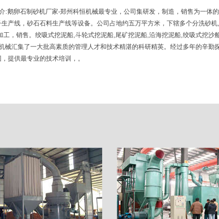
简介:鹅卵石制砂机厂家-郑州科恒机械最专业，公司集研发，制造，销售为一体
生产线，砂石石料生产线等设备。公司占地约五万平方米，下辖多个分洗砂机,
工，销售。绞吸式挖泥船,斗轮式挖泥船,尾矿挖泥船,沿海挖泥船,绞吸式挖沙船,
:固德机械汇集了一大批高素质的管理人才和技术精湛的科研精英。经过多年的辛
图，提供最专业的技术培训，。