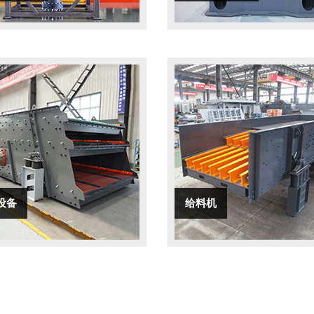
设备
给料机