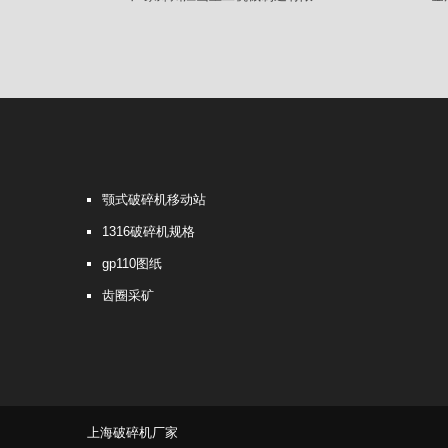
颚式破碎机移动站
1316破碎机规格
gp110图纸
齿圈采矿
上海破碎机厂家