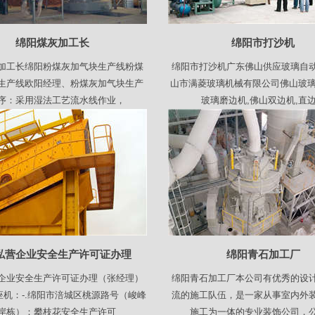
绵阳煤灰加工长
绵阳市打沙机
加工长绵阳粉煤灰加气块生产线粉煤
绵阳市打沙机广东佛山供应玻璃自
生产线欧阳经理、粉煤灰加气块生产
山市满菱玻璃机械有限公司佛山玻璃
序：采用湿法工艺流水线作业，
玻璃磨边机,佛山双边机,直
私营企业安全生产许可证办理
绵阳青石加工厂
企业安全生产许可证办理（张经理）
绵阳青石加工厂本公司有优秀的设
座机：-.绵阳市涪城区桃源路号（峻峰
流的施工队伍，是一家从事室内外
岸栋）：攀枝花安全生产许可
施工为一体的专业装饰公司，