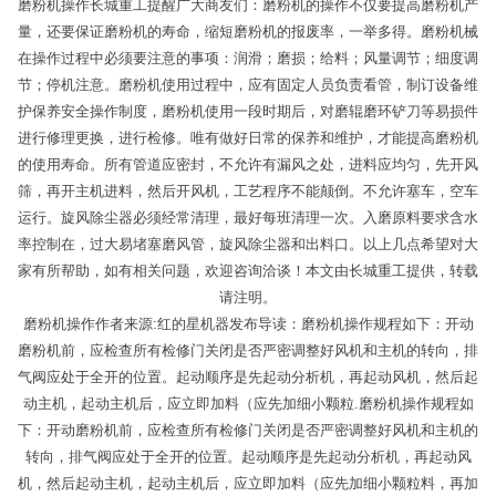
磨粉机操作长城重工提醒广大商友们：磨粉机的操作不仅要提高磨粉机产
量，还要保证磨粉机的寿命，缩短磨粉机的报废率，一举多得。磨粉机械
在操作过程中必须要注意的事项：润滑；磨损；给料；风量调节；细度调
节；停机注意。磨粉机使用过程中，应有固定人员负责看管，制订设备维
护保养安全操作制度，磨粉机使用一段时期后，对磨辊磨环铲刀等易损件
进行修理更换，进行检修。唯有做好日常的保养和维护，才能提高磨粉机
的使用寿命。所有管道应密封，不允许有漏风之处，进料应均匀，先开风
筛，再开主机进料，然后开风机，工艺程序不能颠倒。不允许塞车，空车
运行。旋风除尘器必须经常清理，最好每班清理一次。入磨原料要求含水
率控制在，过大易堵塞磨风管，旋风除尘器和出料口。以上几点希望对大
家有所帮助，如有相关问题，欢迎咨询洽谈！本文由长城重工提供，转载
请注明。
磨粉机操作作者来源:红的星机器发布导读：磨粉机操作规程如下：开动
磨粉机前，应检查所有检修门关闭是否严密调整好风机和主机的转向，排
气阀应处于全开的位置。起动顺序是先起动分析机，再起动风机，然后起
动主机，起动主机后，应立即加料（应先加细小颗粒.磨粉机操作规程如
下：开动磨粉机前，应检查所有检修门关闭是否严密调整好风机和主机的
转向，排气阀应处于全开的位置。起动顺序是先起动分析机，再起动风
机，然后起动主机，起动主机后，应立即加料（应先加细小颗粒料，再加