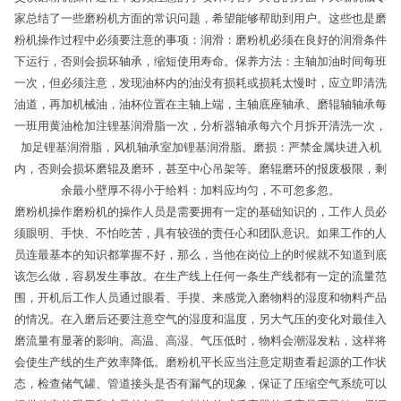
家总结了一些磨粉机方面的常识问题，希望能够帮助到用户。这些也是磨
粉机操作过程中必须要注意的事项：润滑：磨粉机必须在良好的润滑条件
下运行，否则会损坏轴承，缩短使用寿命。保养方法：主轴加油时间每班
一次，但必须注意，发现油杯内的油没有损耗或损耗太慢时，应立即清洗
油道，再加机械油，油杯位置在主轴上端，主轴底座轴承、磨辊轴轴承每
一班用黄油枪加注锂基润滑脂一次，分析器轴承每六个月拆开清洗一次，
加足锂基润滑脂，风机轴承室加锂基润滑脂。磨损：严禁金属块进入机
内，否则会损坏磨辊及磨环，甚至中心吊架等。磨辊磨环的报废极限，剩
余最小壁厚不得小于给料：加料应均匀，不可忽多忽。
磨粉机操作磨粉机的操作人员是需要拥有一定的基础知识的，工作人员必
须眼明、手快、不怕吃苦，具有较强的责任心和团队意识。如果工作的人
员连最基本的知识都掌握不好，那么，当他在岗位上的时候就不知道到底
该怎么做，容易发生事故。在生产线上任何一条生产线都有一定的流量范
围，开机后工作人员通过眼看、手摸、来感觉入磨物料的湿度和物料产品
的情况。在入磨后还要注意空气的湿度和温度，另大气压的变化对最佳入
磨流量有显著的影响。高温、高湿、气压低时，物料会潮湿发粘，这样将
会使生产线的生产效率降低。磨粉机平长应当注意定期查看起源的工作状
态，检查储气罐、管道接头是否有漏气的现象，保证了压缩空气系统可以