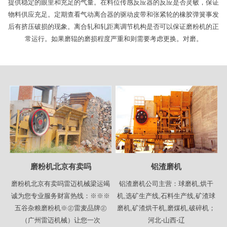
提供稳定的眼里和充足的气量。在料位传感反应器的反应是否灵敏，保证
物料供应充足。定期查看气动离合器的驱动皮带和张紧轮的橡胶弹簧事发
后有挤压破损的现象。离合轧和轧距离调节机构是否可以保证磨粉机的正
常运行。如果磨辊的磨损程度严重和则需要考虑更换。对磨。
磨粉机北京有卖吗
铝渣磨机
磨粉机北京有卖吗雷迈机械梁运竭
铝渣磨机公司主营：球磨机,烘干
诚为您专业服务财富热线：※※※
机,选矿生产线,石料生产线,矿渣球
五谷杂粮磨粉机※㊣雷麦品牌㊣
磨机,矿渣烘干机,磨煤机,破碎机；
（广州雷迈机械）让您一次
河北-山西-辽