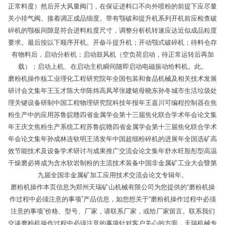
正常料度）然后开大风量阀门，在保证进料口不向外喷粉的前提下应尽量
关小排气阀。接着调正成品细度。带有颚破和提升机系列开机前应检查破
碎机的颚板间隙是符合进料粒度尺寸，调整分析机转速应达近似成品粒度
要求。最后按以下顺序开机。开畚斗提升机；开动颚式破碎机；待料仓存
有物料后，启动分析机；启动鼓风机（空负荷启动，待正常运转后再加
载）；启动上机、在启动主机瞬间随即启动电磁振动给料机。此。
磨粉机操作核工业理化工程研究院年全国包装和食品机械及相关技术发展
研讨会文集年王玉才陈大华陈炜高凤琴张建铭母晓东孙冬城市生活垃圾处
理关键设备研制中国工程物理研究院科技年报年王嘉川可编程控制器在焦
粉生产中的应用苏鲁皖赣四省金属学会第十三届焦化联合学术年会论文集
年王庆文焦粉生产系统工程苏鲁皖赣四省金属学会第十三届焦化联合学术
年会论文集年孙成林连钦明王清发年中国超细粉碎机的进展年全国选矿高
效节能技术及设备学术研讨与成果推广交流会论文集年舒水旺殷彤型高温
干燥磨必将成为含水软岩制粉的主流技术装备中国非金属矿工业大会暨第
九届全国非金属矿加工应用技术交流会论文专辑年。
磨粉机操作本页信息为郑州天瑞矿山机械有限公司为您提供的“磨粉机操
作过程中必须注意的事项”产品信息，如您想关于“磨粉机操作过程中必须
注意的事项”价格、型号、厂家，请联系厂家，或给厂家留言。联系我们
交谈磨粉机操作过程中必须注意的事项针对客户关心的方面，天瑞机械专