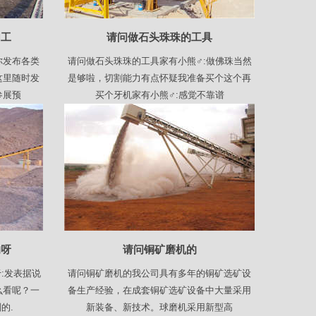
加工
请问做石头珠珠的工具
你发布各类
请问做石头珠珠的工具家有小熊♂:做佛珠当然
这里随时发
是够啦，切割能力有点怀疑我准备买个这个再
参展预
买个牙机家有小熊♂:感觉不靠谱
的呀
请问铜矿磨机的
:发表据说
请问铜矿磨机的我公司具有多年的铜矿选矿设
么看呢？一
备生产经验，在成套铜矿选矿设备中大量采用
的.
新装备、新技术。球磨机采用新型高