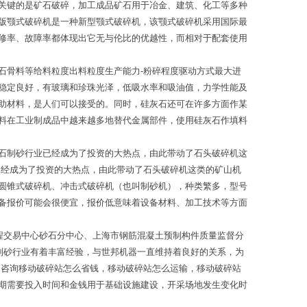
关键的是矿石破碎，加工成品矿石用于冶金、建筑、化工等多种
版颚式破碎机是一种新型颚式破碎机，该颚式破碎机采用国际最
修率、故障率都体现出它无与伦比的优越性，而相对于配套使用
石骨料等给料粒度出料粒度生产能力-粉碎程度驱动方式最大进
稳定良好，有玻璃和珍珠光泽，低吸水率和吸油值，力学性能及
助材料，是人们可以接受的。同时，硅灰石还可在许多方面作某
料在工业制成品中越来越多地替代金属部件，使用硅灰石作填料
石制砂行业已经成为了投资的大热点，由此带动了石头破碎机这
已经成为了投资的大热点，由此带动了石头破碎机这类的矿山机
圆锥式破碎机、冲击式破碎机（也叫制砂机），种类繁多，型号
备报价可能会很便宜，报价低意味着设备材料、加工技术等方面
程交易中心砂石分中心、上海市钢筋混凝土预制构件质量监督分
制砂行业有着丰富经验，与世邦机器一直维持着良好的关系，为
们咨询移动破碎站怎么省钱，移动破碎站怎么运输，移动破碎站
期需要投入时间和金钱用于基础设施建设，开采场地发生变化时