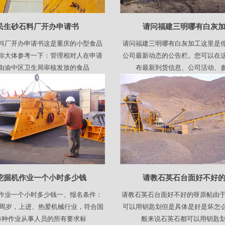
民生砂石料厂开办申请书
请问福建三明哪有白灰
料厂开办申请书这是重庆的小型食品
请问福建三明哪有白灰加工这里是
你大体参考一下：管理相对人在申请
公司最新动态的公告栏。您可以在
由渝中区卫生局审核发放的食品
布最新到货信息、公司活动、
挖掘机作业一个小时多少钱
请教石英石台面好不好
作业一个小时多少钱一、报名条件：
请教石英石台面好不好的呀原帖由于
-周岁，上进、热爱机械行业，符合国
可以用钥匙划但是具体是好是坏怎
特种作业从事人员的所有要求标
般来说石英石都可以用钥匙划