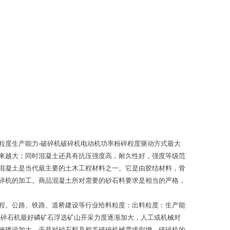
粒度生产能力-破碎机破碎机电动机功率粉碎程度驱动方式最大
来越大；同时混凝土还具有抗压强度高，耐久性好，强度等级范
混凝土是当代最主要的土木工程材料之一。它是由胶结材料，骨
碎机的加工。商品混凝土所对需要的砂石料要求是相当的严格，
程、公路、铁路、道桥建设等行业给料粒度：出料粒度：生产能
么碎石机最好磷矿石浮选矿山开采力度逐渐加大，人工或机械对
施建设加大，于是对砂石料及相关破碎机械需求剧增，破碎机的