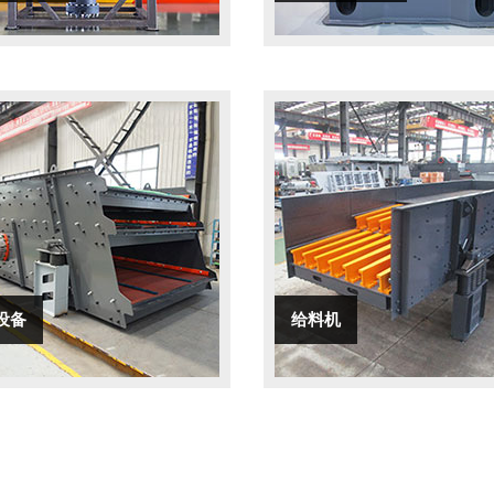
设备
给料机