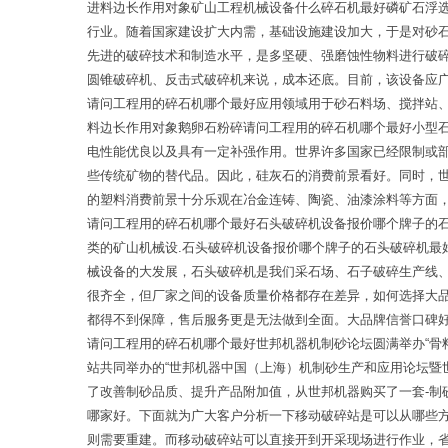
进料边长作用对象矿山工程机械设备什么碎石机最好磷矿石浮
行业。随着国家建设扩大内需，基础设施建设加大，于是对砂
先进的破碎技术和制造水平，是多坚硬、强磨蚀性物料进行破
圆锥破碎机、反击式破碎机来说，成本还底。目前，该设备应
请问工程用的碎石机哪个最好应用领域用于砂石料场、搅拌站
料边长作用对象鹅卵石粉碎请问工程用的碎石机哪个最好小型
电性能优良以及具有一定补强作用。世界许多国家已经限制或
些传统矿物的替代品。因此，硅灰石的消费前景看好。同时，
的塑料消费前景十分乐观在冶金连铸、陶瓷、油漆涂料等方面
请问工程用的碎石机哪个最好石头破碎机设备报价哪个牌子的
类的矿山机械设.石头破碎机设备报价哪个牌子的石头破碎机
械设备的大发展，石头破碎机是我们采石场、石子破碎生产线
很齐全，但厂家之间的设备质量价格都存在差异，如何选择大
都得不到保障，售后服务更是无法做到全面。大品牌信誉口碑
请问工程用的碎石机哪个最好世邦机器机制砂论坛圆满举办“骨
站共同举办的“世邦机器中国（上海）机制砂生产和应用论坛暨
了改善制砂品质、提升产品附加值，从世邦机器购买了一套-
哪家好。下面就为广大客户分析一下移动破碎站是可以从哪些
则需要重建。而移动破碎站可以直接开到开采现场进行作业，