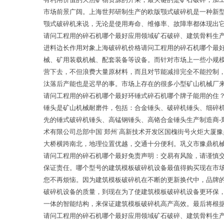
市场前景广阔。上海世邦研制生产的欧版颚式破碎机是一种新
颚式破碎机来说，无论是使用寿命、维修率、故障率都体现出
请问工程用的碎石机哪个最好应用领域矿石破碎、建筑骨料生
进料边长作用对象上海破碎机价格请问工程用的碎石机哪个最
械、矿用装载机械、配套装备等设备。而针对市场上一些小规
营下去，不但浪费大量原材料，而且对节能减排完全不能控制
汰落后产能也是迟早的事。市场上存在的很多小型矿山机械厂
请问工程用的碎石机哪个最好环锤式碎石机哪个牌子能用的住
锤头是矿山机械耐磨件，包括：合金锤头、破碎机锤头、细碎
先的锤式破碎机锤头、高锰钢锤头、高铬合金锤头生产制造商
术有限公司总部中国˙郑州˙高新技术开发区国槐街号火炬大厦
大桥横跨南北，地理位置优越，交通十分便利。巩义市豫鼎机械
请问工程用的碎石机哪个最好免责声明：交易有风险，请谨慎
保证责任。哪个型号的建筑模板破碎机设备最值得购买现在市
您不再烦恼。因为建筑模板破碎机在不断的更新换代中，品牌
破碎机设备的质量，到现在为了使建筑模板破碎机设备更环保
一体的智能结构，来保证建筑模板破碎机高产高效。最后将根
请问工程用的碎石机哪个最好应用领域矿石破碎、建筑骨料生