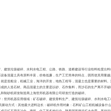
产、建筑垃圾破碎、水利水电工程、公路、铁路、道桥建设等行业给料粒度出料
石设备混凝土具有原料丰富，价格低廉，生产工艺简单的特点，因而使其用量越
，就是造船业，机械工业，海洋的开发，地热工程等，混凝土也是重要的材料。
而成的人造石材。商品混凝土的主要是以砂、石作集料，而沙石的生产离不开破
机和制砂机研发制造商上海世邦机器有限公司研发打造的破碎。
牌：世邦机器应用领域：矿石破碎、建筑骨料生产、建筑垃圾破碎、水利水电工
碎机驱动方式：其他最大进料边长：破碎机作用对象：石料矿山工程机械设备什
工成品矿石用于冶金、建筑、化工等多种行业。随着国家建设扩大内需，基础设