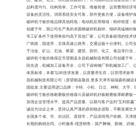
品料度均匀、结构简单、工作可靠、维修简便、运营费用经济
设备的灵活性。润滑系统安全可靠，部件更换方便，设备维护
破碎机寸板价格品牌其他耗电：电动机应用领域：粉碎程度：
创建于年，我公司生产美的卓圆锥破碎机粗碎、细碎高锰钢衬
等工矿条件下使用寿命均高于其他厂家，公司具备较强的技术
广铁路，国道旁，京珠高速公路旁，交通运输十分便利。公司
于冶金、矿山、石油、桥梁、建筑、纺织、化工、食品等行业
破碎机寸板价格保定市望都县永昌机械制造有限公司创建于年
段先进，机械加工设备齐全，公司下设铸钢厂和机械加工厂。
体系标准，本着“以科技求发展，以质量求生存，以管理求效率
昌机械制造有限公司（原望都县隆昌.更多天津市福瑞森机械设
国批发.主要适用进口品牌：卡特、小松、日立、神刚、大宇、
破碎机寸板价格耐磨板价格煤斗及破碎机衬板耐磨板厚耐磨板
加强企业管理水平、提高产品质量、以期与客户达到“互利双赢
诚信为治企之本，坚持认真严谨的原则稳步进取，不断发展壮
全国多个省、市、自治区、直辖市，产品深得用户依赖。天津德
长期的购销合同。小时服务-现货销售：国产舞钢、新钢、武钢