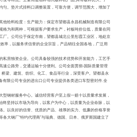
均匀。垫片式排料口调整装置，可靠方便，调节范围大，增加了
其他给料粒度：生产能力：保定市望都县永昌机械制造有限公司
规格为和两种，可根据客户要求生产，衬板吨价位低，质量在同
工厂。公司位于保定市南，望都县城北公里彤霞工业区，地处京
求效率，以服务求信誉的企业宗旨，产品销往全国各地，广泛用
的私营独资企业。公司具备较强的技术优势和开发能力，工艺手
高速公路旁，交通运输十分便利。公司全面贯彻-国际质量管理
、桥梁、建筑、纺织、化工、食品等行业，深受客户。望都县永
备有限公司专业的进出口公司专业提供各类进口车型密封件.全
大型钢材服务中心。诚信经营客户至上假一赔十以质量求发展，
司始终坚持以市场为导向，以客户为中心，以质量为企业命脉，以
络。以良好的信誉、优质的产品、雄厚的实力、低廉的价格享誉
各大钢厂“特约代理商”与瑞典、德国、日本、俄罗斯国建立了