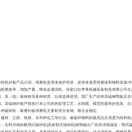
破碎机衬板产品介绍：球磨机是用来保护筒体，使筒体免受研磨体和物料直接冲
的粉磨效率，增加产量，降低金属消耗。张家口红苹果机械装备制造有限公司生
钢、高（低）铬铸铁等多种材质，以便选择使用。我厂生产的有高锰钢鄂板反击
列。高锰钢衬板严格执行本公司的热处理工艺，从制图、模型到最终的包装、出
各种破碎机，耐磨衬板球磨机主要材质合金钢、铬合金钢定。
建材、公路、铁路、水利和化工等行业。被破碎物料的最高抗压强度为给料粒度
：石料河南科帆鄂式破碎机|高效鄂式细碎机|细鄂破出厂价的详细描述：鄂式破
的各种矿石和岩石之用。具有破碎比大，成品粒度均匀，动力消耗低，维修保养