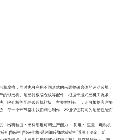
击和摩擦，同时也可利用不同形式的来调整研磨体的运动装填，
产的球磨机、耐磨衬板隔仓板等配件，根据干湿式磨机工况条
块、隔仓板等配件破碎机衬板，主要材料有、，还可根据客户要
货，每一个环节都由我们精心制作，不但保证其高的耐磨性能而
：出料粒度：出料细度可调生产能力：-耗电：-重量：电动机
碎机|鄂破机|鄂破价格-系列细碎鄂式破碎机适用于冶金、矿
方便等特点。主要用途细碎鄂式破碎机产品,具有破碎比大、产