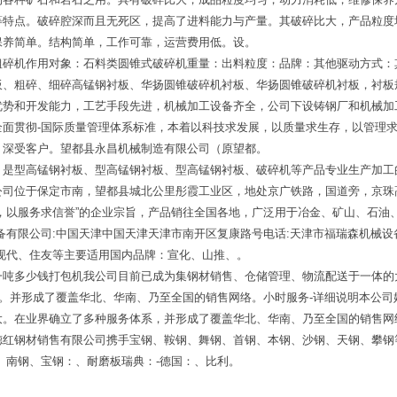
等特点。破碎腔深而且无死区，提高了进料能力与产量。其破碎比大，产品粒度
保养简单。结构简单，工作可靠，运营费用低。设。
粗碎机作用对象：石料类圆锥式破碎机重量：出料粒度：品牌：其他驱动方式：
板、粗碎、细碎高锰钢衬板、华扬圆锥破碎机衬板、华扬圆锥破碎机衬板，衬板
优势和开发能力，工艺手段先进，机械加工设备齐全，公司下设铸钢厂和机械加
全面贯彻-国际质量管理体系标准，本着以科技求发展，以质量求生存，以管理
，深受客户。望都县永昌机械制造有限公司（原望都。
，是型高锰钢衬板、型高锰钢衬板、型高锰钢衬板、破碎机等产品专业生产加工
公司位于保定市南，望都县城北公里彤霞工业区，地处京广铁路，国道旁，京珠
，以服务求信誉”的企业宗旨，产品销往全国各地，广泛用于冶金、矿山、石油
备有限公司:中国天津中国天津天津市南开区复康路号电话:天津市福瑞森机械设
现代、住友等主要适用国内品牌：宣化、山推、。
一吨多少钱打包机我公司目前已成为集钢材销售、仓储管理、物流配送于一体的
”。并形成了覆盖华北、华南、乃至全国的销售网络。小时服务-详细说明本公
大。在业界确立了多种服务体系，并形成了覆盖华北、华南、乃至全国的销售网
红钢材销售有限公司携手宝钢、鞍钢、舞钢、首钢、本钢、沙钢、天钢、攀钢等
、南钢、宝钢：、耐磨板瑞典：-德国：、比利。