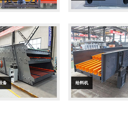
设备
给料机