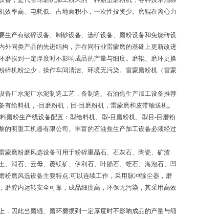
机效率高、电耗低、占地面积小，一次性投资少。磨辊在离心力
要生产有破碎设备、制砂设备、选矿设备、磨粉设备和免烧砖设
内外同类产品的先进结构，并在同行业雷蒙磨的基础上更新改进
环磨损到一定厚度时不影响成品的产量与细度。磨辊、磨环更换
粉碎机粉尘少，操作车间清洁、环境无污染。雷蒙磨粉机（雷蒙
设备厂水泥厂水泥制造工艺，备制造。石油焦生产加工设备推荐
有给料机，-目磨粉机，目-目磨粉机，雷蒙磨和皮带输送机。
料磨粉生产线设备配置：型给料机、型-目磨粉机、型目-目磨粉
黎的明重工机器有限公司。丰富的石油焦生产加工设备必须经过
雷蒙磨粉磨风选设备可用于粉碎重晶石、石灰石、陶瓷、矿渣
土、滑石、云母、菱镁矿、伊利石、叶腊石、蛭石、海泡石、凹
磨粉磨风选设备主要特点:可以连续工作，采用脉冲除尘器，磨
，磨腔内运转安全可靠，成品细度高，环保无污染，其采用高效
上，因此当磨辊、磨环磨损到一定厚度时不影响成品的产量与细