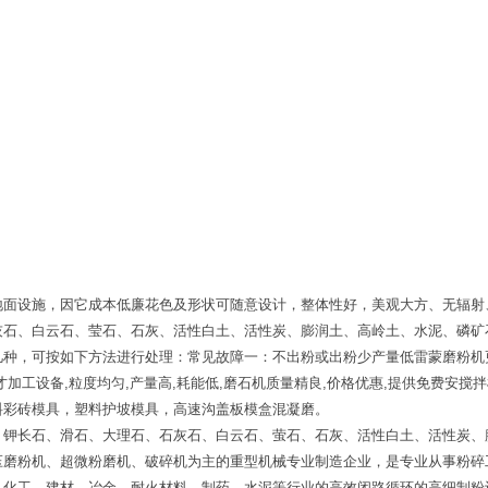
地面设施，因它成本低廉花色及形状可随意设计，整体性好，美观大方、无辐射
灰石、白云石、莹石、石灰、活性白土、活性炭、膨润土、高岭土、水泥、磷矿
种，可按如下方法进行处理：常见故障一：不出粉或出粉少产量低雷蒙磨粉机更
加工设备,粒度均匀,产量高,耗能低,磨石机质量精良,价格优惠,提供免费安
料彩砖模具，塑料护坡模具，高速沟盖板模盒混凝磨。
、钾长石、滑石、大理石、石灰石、白云石、萤石、石灰、活性白土、活性炭、
压磨粉机、超微粉磨机、破碎机为主的重型机械专业制造企业，是专业从事粉碎
、化工、建材、冶金、耐火材料、制药、水泥等行业的高效闭路循环的高细制粉