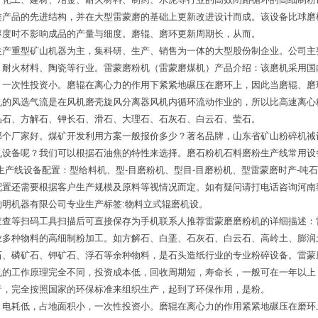
类产品的先进结构，并在大型雷蒙磨的基础上更新改进设计而成。该设备比球磨
厚度时不影响成品的产量与细度。磨辊、磨环更新周期长，从而。
生产重型矿山机器为主，集科研、生产、销售为一体的大型股份制企业。公司主
、耐火材料、陶瓷等行业。雷蒙磨粉机（雷蒙磨煤机）产品介绍：该磨机采用国
，一次性投资小。磨辊在离心力的作用下紧紧地碾压在磨环上，因此当磨辊、磨
机的风选气流是在风机磨壳旋风分离器风机内循环流动作业的，所以比高速离心
晶石、方解石、钾长石、滑石、大理石、石灰石、白云石、莹石。
那个厂家好。煤矿开发利用方案一般报价多少？著名品牌，山东省矿山粉碎机祴
设备呢？我们可以根据石油焦的特性来选择。磨石粉机石料磨粉生产线常用设备
产线设备配置：型给料机、型-目磨粉机、型目-目磨粉机、型雷蒙磨时产-吨石
配置还需要根据客户生产规模及原料等视情况而定。如有疑问请打电话咨询河南
明机器有限公司专业生产标签:物料立式辊磨机设。
查查等扫码工具扫描后可直接保存为手机联系人推荐雷蒙磨磨粉机的详细描述：
业多种物料的高细制粉加工。如方解石、白垩、石灰石、白云石、高岭土、膨润
石、磷矿石、钾矿石、浮石等余种物料，是石头造纸行业的专业粉碎设备。雷蒙
机的工作原理完全不同，投资成本低，回收周期短，寿命长，一般可在一年以上
音，完全按照国家的环保标准来组织生产，起到了环保作用，是粉。
，电耗低，占地面积小，一次性投资小。磨辊在离心力的作用紧紧地碾压在磨环