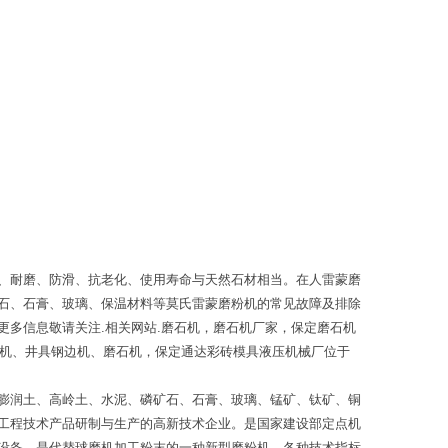
、耐磨、防滑、抗老化、使用寿命与天然石材相当。在人雷蒙磨
石、石膏、玻璃、保温材料等莫氏雷蒙磨粉机的常见故障及排除
多信息敬请关注.相关网站.磨石机，磨石机厂家，保定磨石机
搅拌机、井具钢边机、磨石机，保定通达彩砖模具液压机械厂位于
膨润土、高岭土、水泥、磷矿石、石膏、玻璃、锰矿、钛矿、铜
工程技术产品研制与生产的高新技术企业。是国家建设部定点机
设备，是代替球磨机加工粉末的一种新型磨粉机，各种技术指标