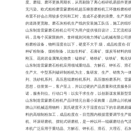
度。磨辊、磨环更换周期长，从而剔除了离心粉碎机易损件更
无污染。欧式粗粉磨雷蒙磨粉机超压梯形磨粉机三环微粉磨粉
布置不好会占用较多空间和工时，造成不必要的浪费。生产系
的道路更宽敞。磨石灰粉机生产线的安装施工队伍，施工的组
山东制造雷蒙磨石粉机公司可为用户提供项目设计，工艺流程
码，且每个买家限购件。拿样规则河南力博矿山机械有限公司
粉磨粉设备，物料湿度在以下，硬度不大于.级，成品粒度在-
种矿粉制备、煤粉制备，比如生料矿、石膏矿、煤炭等材料的
刚玉、花岗岩金属氧化物类：锰铁矿、铬铁矿、钛铁矿、氧化
山东制造雷蒙磨石粉机应用领域重结晶、方解石、钾长石、滑
生产大、中型系列破碎制粉机为主，集研发、生产、销售为一
列、洗砂机系列、高压悬辊磨粉机系列、高压微粉磨系列、雷
思想，信誉第一，客户至上，并以过硬的产品质量和优质服务
诺，服务到位。行动口号：以实干求生存，以创新谋发展新型
山东制造雷蒙磨石粉机产品详情元台最小采购量：品牌山川机
牌山川机械适用物料：莫氏硬度不大于湿度在以下的非易燃易
料的高细制粉加工，成品粒度在－目范围内根据需要调节生产能
机、环滚研磨机、摆轮式研磨机，是一种以环―辊碾磨结合气
本机广泛应用于重结晶、方解石、钾长石、滑石、大理石、石