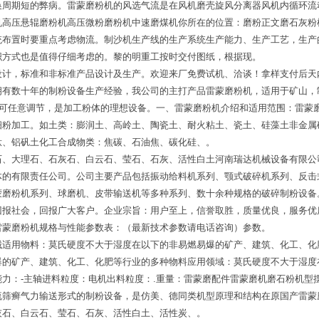
换周期短的弊病。雷蒙磨粉机的风选气流是在风机磨壳旋风分离器风机内循环流
机高压悬辊磨粉机高压微粉磨粉机中速磨煤机你所在的位置：磨粉正文磨石灰粉
统布置时要重点考虑物流。制沙机生产线的生产系统生产能力、生产工艺，生产
织方式也是值得仔细考虑的。黎的明重工按时交付图纸，根据现。
设计，标准和非标准产品设计及生产。欢迎来厂免费试机、洽谈！拿样支付后天
拥有数十年的制粉设备生产经验，我公司的主打产品雷蒙磨粉机，适用于矿山，
目可任意调节，是加工粉体的理想设备。一、雷蒙磨粉机介绍和适用范围：雷蒙
细粉加工。如土类：膨润土、高岭土、陶瓷土、耐火粘土、瓷土、硅藻土非金属
钛、铝矾土化工合成物类：焦碳、石油焦、碳化硅、。
石、大理石、石灰石、白云石、莹石、石灰、活性白土河南瑞达机械设备有限公
体的有限责任公司。公司主要产品包括振动给料机系列、颚式破碎机系列、反击
蒙磨粉机系列、球磨机、皮带输送机等多种系列、数十余种规格的破碎制粉设备
回报社会，回报广大客户。企业宗旨：用户至上，信誉取胜，质量优良，服务优
雷蒙磨粉机规格与性能参数表：（最新技术参数请电话咨询）参数。
械适用物料：莫氏硬度不大于湿度在以下的非易燃易爆的矿产、建筑、化工、化
爆的矿产、建筑、化工、化肥等行业的多种物料应用领域：莫氏硬度不大于湿度
力：-主轴进料粒度：电机出料粒度：.重量：雷蒙磨配件雷蒙磨机磨石粉机型
流筛癣气力输送形式的制粉设备，是仿美、德同类机型原理和结构在原国产雷蒙
灰石、白云石、莹石、石灰、活性白土、活性炭、。