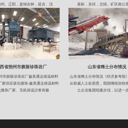
锦州。辽阳，盘锦吉林，延吉、沈
座标，东径，北续。矿区南公
西省朔州市膨胀珍珠岩厂
山东省稀土分布情况
州市膨胀珍珠岩厂鑫美通达保温材料
山东省稀土分布情况《经济参考报
厂家供应玻化微珠-鑫美通达保温材料
从权威人士处获悉，我国继续加快
化微珠厂家、无机保温沙浆有极
土企业集团组建步伐，以进一