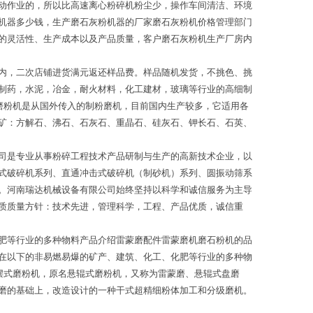
动作业的，所以比高速离心粉碎机粉尘少，操作车间清洁、环境
机器多少钱，生产磨石灰粉机器的厂家磨石灰粉机价格管理部门
的灵活性、生产成本以及产品质量，客户磨石灰粉机生产厂房内
内，二次店铺进货满元返还样品费。样品随机发货，不挑色、挑
制药，水泥，冶金，耐火材料，化工建材，玻璃等行业的高细制
磨粉机是从国外传入的制粉磨机，目前国内生产较多，它适用各
矿：方解石、沸石、石灰石、重晶石、硅灰石、钾长石、石英、
司是专业从事粉碎工程技术产品研制与生产的高新技术企业，以
式破碎机系列、直通冲击式破碎机（制砂机）系列、圆振动筛系
。河南瑞达机械设备有限公司始终坚持以科学和诚信服务为主导
质质量方针：技术先进，管理科学，工程、产品优质，诚信重
肥等行业的多种物料产品介绍雷蒙磨配件雷蒙磨机磨石粉机的品
在以下的非易燃易爆的矿产、建筑、化工、化肥等行业的多种物
摆式磨粉机，原名悬辊式磨粉机，又称为雷蒙磨、悬辊式盘磨
磨的基础上，改造设计的一种干式超精细粉体加工和分级磨机。