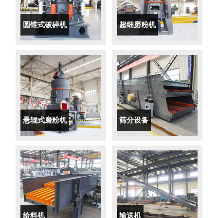
圆锥式破碎机
超细磨粉机
悬辊式磨粉机
筛分设备
给料机
输送机