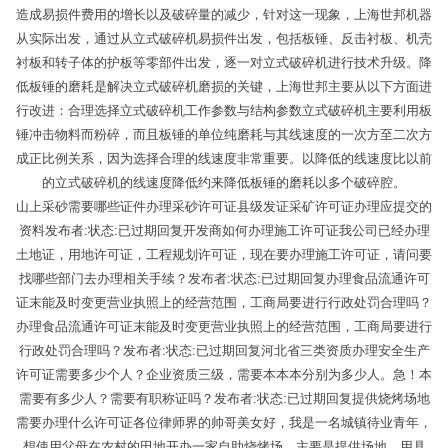
造成易损件费用的增长以及破碎量的减少，针对这一现象，上海世邦机器
从实际出发，通过从立式破碎机易损件出发，包括板锤、反击衬板、机壳
衬板和转子体的护板等零部件出发，逐一对立式破碎机进行技术升级。降
低板锤的磨耗是解决立式破碎机磨损的关键，上海世邦主要从以下方面进
行改进：合理选择立式破碎机工作参数与结构参数立式破碎机主要利用板
锤冲击物料而粉碎，而且板锤的单位纯磨耗与其线速度的一次方至二次方
成正比例关系，因为选择合理的线速度非常重要。以降低的线速度比以前
的立式破碎机的线速度降低约来降低板锤的磨耗以多个破碎腔。
山上采砂需要哪些证件办理采砂许可证县级发证采矿许可证办理应提交的
资料发布者:状态:已过期回复开发商如何办理施工许可证我公司已经办理
土地证，用地许可证，工程规划许可证，现在要办理施工许可证，请问要
找哪些部门去办理相关手续？发布者:状态:已过期回复办理食品流通许可
证末能及时变更营业执照上的经营范围，工商局要进行行政处罚合理吗？
办理食品流通许可证末能及时变更营业执照上的经营范围，工商局要进行
行政处罚合理吗？发布者:状态:已过期回复河北省三类资质办理安全生产
许可证需要多少个人？企业资质三级，需要本本本分别为多少人。急！本
需要有多少人？需要有职称证吗？发布者:状态:已过期回复提供烧烤场地
需要办理什么许可证各位律师界的帅哥美女好，我是一名城镇待业青年，
想使用父母在农村的田地开办一家自助烧烤场，主要是提供场地、用具