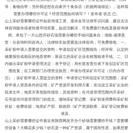
等，食物自带；另外我还想在自家开个食杂店（距烧烤场很近），这样我
需要办理哪些许可证？经营范围如何填写？！发布者:状态:已。
山上采砂需要哪些证件如咨询涨工资、退休金等法律常识问题，建议去法
律咨询版块或者快搜寻找答案，如还没解决，可免费拨打热线直接咨询律
师。承包了一片山想开砂石场需要办哪些手续问题来自：湖南-湘潭悬
赏：分咨询时间咨询人：法律快车如需紧急法律咨询，可免费致电：一、
采矿权申请人需要提交的资料：申请划定矿区范围报告；经评审、认定的
储量报告或相应的地质资料；新设立的采矿企业名称预核准手续。二、日
内做出采矿权申请受理决定：准予登记：局长签发责任表下发划定矿区范
围批复；在工商部门办理营业执照；申请办理采矿许可证（日内办理
完）；采矿权申请人需提交的资料：申请登记书和划定矿区范围图；采矿
权申请人资质条件的证明；矿产资源开发利用方案；依法设立采矿企业的
批准文件；地质灾害危险性报告；其他资料；在河道管理范围内开采砂、
石等提供河道管理部门的批文。缴纳采矿登记费、采矿权使用费和采矿权
价款：收费依据：地质矿产部、财政部《矿产资源勘查、采矿登记收费标
准及。
山上采砂需要哪些证件最近有陕西网友开办个砂场需要哪些手续？需要哪
些设备？大概花多少钱？砂石是一种矿产资源，属于国有性质，如果想要