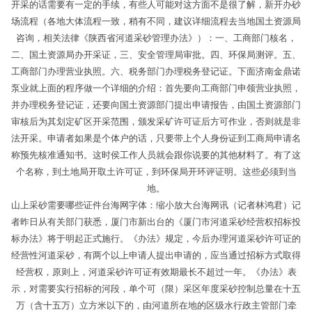
开采的话需要有一定的手续，有些人可能对这方面不是很了解，新开办砂
场流程（各地大体流程一致，稍有不同，建议详细流程去当地国土资源局
咨询，相关法律《陕西省河道采砂管理办法》）：一、工商部门核名，
二、国土资源局办开采证，三、安全管理局审批。四、环保局测评。五、
工商部门办理营业执照。六、税务部门办理税务登记证。下面济南金鼎诺
泵业就上面的程序做一个详细的介绍：首先要向工商部门申领营业执照，
并办理税务登记证，还要向国土资源部门提出申请报告，由国土资源部门
审核后为其划定矿区开采范围，颁发采矿许可证后方可作业，否则就是非
法开采。申请者如果是个体户的话，只要带上个人身份证到工商局申请名
称预先核准通知书。这时侯工作人员就会跟你说要的其他材料了。有了这
个名称，到土地局开取土许可证，到环保局开环评证明。这些必须到当
地。
山上采砂需要哪些证件台海网字体：缩小放大台海网讯（记者林鸿君）记
者昨日从有关部门获悉，厦门市新出台的《厦门市河道采砂经营权招标投
标办法》将于明起正式施行。《办法》规定，今后办理河道采砂许可证的
经营性河道采砂，有两个以上申请人提出申请的，应当通过招标方式取得
经营权，原则上，河道采砂许可证有效期最长不超过一年。《办法》表
示，对需要实行招标的河段，单个可（限）采区年度采砂控制总量在十五
万（含十五万）立方米以下的，由河道所在地的区级水行政主管部门牵