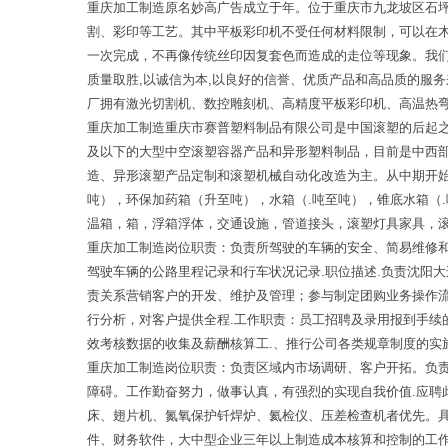
重庆加工制造原名妙高广告成立于年。位于重庆市九龙坡区石
割、彩印等工艺。其中平板彩印机不受任何材料限制，可以在
一次完成，不再像传统丝印因复套色而造成的走位等现象。我
质量取胜,以诚信为本,以良好的信誉、优质产品和高品质的服
厂拥有激光切割机、数控雕刻机、高精度平板彩印机、高温热
重庆加工制造重庆市赛普塑料制品有限公司是中国滚塑的后起
及以下的大型中空滚塑容器产品和异形塑料制品，目前是中西
造、异形滚塑产品定制和滚塑机械自动化改造为主。从中期开
吨），环保加药箱（升至吨），水箱（.吨至吨），锥底水箱（
温箱，箱，浮箱浮体，交通设施，管道接头，滚塑灯具家具，
重庆加工制造岗位职责：负责所驾驶的车辆的安全、简易维修
驾驶车辆的公路里程记录和行车状况记录.职位描述.负责沈阳大
责关系营销客户的开发、维护及管理；参与制定团购业务操作
行分析，对客户提供全程.工作职责：员工招聘及录用报到手
效考核数据的收集及薪酬核算工.、推行公司各类规章制度的实
重庆加工制造岗位职责：负责区域内市场调研、客户开拓。负
障碍。工作勤奋努力，做事认真，有强烈的实现自我价值.应聘
床、翅片机、氮氧保护钎焊炉、氦检仪、压差检查机者优先。具
件、财务软件，大中型企业三年以上制造成本核算和控制的工