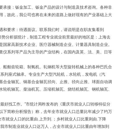
要承接：钣金加工、钣金产品的设计与制造及技术咨询。各种非
用，故此，我公司也将在未来的道路上做好现有的产业基础上大
遇和要求：待遇面议。联系我们时，请说明是在职友集看到
形势分析据统计，制造工程专业就业前景最好的地区是：上海去
是国家高新技术企业、医疗器械制造企业、计量器具制造企业。
查仪系列等产品为主导的产业结构，在国内及英、法、美、日等
、船舶齿轮箱、制氧机、轧钢机等大型旋转机械上的各种巴氏合
-系列座式轴承。专业生产大型汽轮机，水轮机，发电机（汽
基合金轴瓦、铜基合金轴瓦径向、止推、径向止推、球面自动调
水轮机轴瓦、柴油机瓦、压缩机轴瓦、烧结机轴瓦、钢机轴瓦、
最好找工作。”市统计局昨发布的《重庆市就业人口转移特征分
以下简称分析报告）称，去年全市就业人口总量比年减少了约万
市就业人口的比重由.上升到.；乡村就业人口比重则由.下降
年我市制造业就业人口达万人，占全市就业人口比重由年增加到