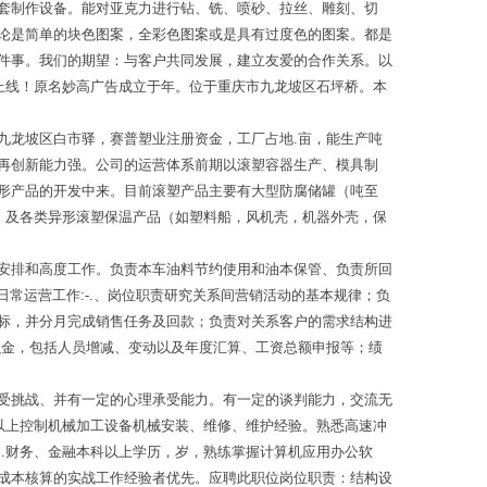
套制作设备。能对亚克力进行钻、铣、喷砂、拉丝、雕刻、切
论是简单的块色图案，全彩色图案或是具有过度色的图案。都是
件事。我们的期望：与客户共同发展，建立友爱的合作关系。以
上线！原名妙高广告成立于年。位于重庆市九龙坡区石坪桥。本
九龙坡区白市驿，赛普塑业注册资金，工厂占地.亩，能生产吨
再创新能力强。公司的运营体系前期以滚塑容器生产、模具制
形产品的开发中来。目前滚塑产品主要有大型防腐储罐（吨至
，及各类异形滚塑保温产品（如塑料船，风机壳，机器外壳，保
安排和高度工作。负责本车油料节约使用和油本保管、负责所回
常运营工作:-.、岗位职责研究关系间营销活动的基本规律；负
标，并分月完成销售任务及回款；负责对关系客户的需求结构进
积金，包括人员增减、变动以及年度汇算、工资总额申报等；绩
受挑战、并有一定的心理承受能力。有一定的谈判能力，交流无
以上控制机械加工设备机械安装、维修、维护经验。熟悉高速冲
.财务、金融本科以上学历，岁，熟练掌握计算机应用办公软
成本核算的实战工作经验者优先。应聘此职位岗位职责：结构设