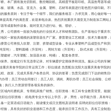
坪桥。本厂拥有激光切割机、数控雕刻机、高精度平板彩印机、高温热弯器等成
木板、玻璃、水晶、亚克力、金属、塑料、石材等表面进行彩色照片级印刷。不
们的服务原则：专注于每一个细节，我们的服务格言：力求完美，用心做好每一
务来提高客户的满意度，欢迎来电洽谈。热烈庆祝重庆天晟亚克力制造加工网站
弯器等成套制作设备。能对亚克力进行钻、铣、喷砂、。
之秀，公司拥有一批较为领先的行业技术人才和销售团队。生产基地位于重庆市
部地区一家较具规模的滚塑容器生产厂家。赛普塑业工艺精湛，技术力量雄厚，
始赛普公司将投入吹塑、注塑、挤塑成型设备，专业从事塑料产品成型生产和异
.吨至吨），塑料圆桶（升至吨），周转方箱（升至吨），卧式水箱（升至吨）
滚塑建材，汽车塑配，加湿器水箱，吨桶）。配套各类管。
和保养。按规定行车无违章记录。对车辆爱护定期保养和清洗。服从公司的车辆
连重庆美食学院的日常运营工作；职位描述.负责配合沈阳大连重庆美食学院的日
流程、政策，完成关系客户各类合同、协议的签署；负责完成部门下达的销售目
续的办理；员工劳动合同签订；员工入职、调岗、离职办理；员工社会保险、公
施；执行人力资源管理各项实务的操作。
责区域内珩磨机床、专用机床推广销售。任职资格：有工科专业教育背景。能接
此职位任职资格：.机电类专业大专以上学历，岁，男性，动手能力强，具有年
备一定英语或日语能力，能读懂文或日文图纸及说明者.应聘此职位任职资格：
作经验，具有良好的职业道德和工作态度，能承担日常工作压力。具有工业制造