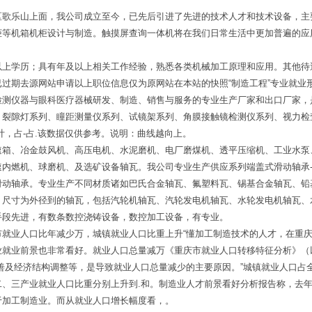
区歌乐山上面，我公司成立至今，已先后引进了先进的技术人才和技术设备，主
柜等机箱机柜设计与制造。触摸屏查询一体机将在我们日常生活中更加普遍的应
以上学历；具有年及以上相关工作经验，熟悉各类机械加工原理和应用。其他待
过期去源网站申请以上职位信息仅为原网站在本站的快照“制造工程”专业就业
检测仪器与眼科医疗器械研发、制造、销售与服务的专业生产厂家和出口厂家，
、裂隙灯系列、瞳距测量仪系列、试镜架系列、角膜接触镜检测仪系列、视力检
计，占-占.该数据仅供参考。说明：曲线越向上。
速箱、冶金鼓风机、高压电机、水泥磨机、电厂磨煤机、透平压缩机、工业水泵
速内燃机、球磨机、及选矿设备轴瓦。我公司专业生产供应系列端盖式滑动轴承
滑动轴承。专业生产不同材质诸如巴氏合金轴瓦、氟塑料瓦、锡基合金轴瓦、铅
。尺寸为外径到的轴瓦，包括汽轮机轴瓦、汽轮发电机轴瓦、水轮发电机轴瓦、
手段先进，有数条数控浇铸设备，数控加工设备，有专业。
就业人口比年减少万，城镇就业人口比重上升“懂加工制造技术的人才，在重庆
业就业前景也非常看好。就业人口总量减万《重庆市就业人口转移特征分析》（
善及经济结构调整等，是导致就业人口总量减少的主要原因。”城镇就业人口占全
二、三产业就业人口比重分别上升到.和。制造业人才前景看好分析报告称，去
于加工制造业。而从就业人口增长幅度看，。