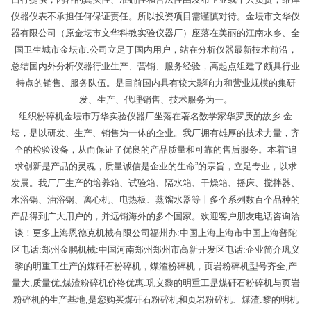
仪器仪表不承担任何保证责任。所以投资项目需谨慎对待。金坛市文华仪
器有限公司（原金坛市文华科教实验仪器厂）座落在美丽的江南水乡、全
国卫生城市金坛市.公司立足于国内用户，站在分析仪器最新技术前沿，
总结国内外分析仪器行业生产、营销、服务经验，高起点组建了颇具行业
特点的销售、服务队伍。是目前国内具有较大影响力和营业规模的集研
发、生产、代理销售、技术服务为一。
组织粉碎机金坛市万华实验仪器厂坐落在著名数学家华罗庚的故乡-金
坛，是以研发、生产、销售为一体的企业。我厂拥有雄厚的技术力量，齐
全的检验设备，从而保证了优良的产品质量和可靠的售后服务。本着“追
求创新是产品的灵魂，质量诚信是企业的生命”的宗旨，立足专业，以求
发展。我厂厂生产的培养箱、试验箱、隔水箱、干燥箱、摇床、搅拌器、
水浴锅、油浴锅、离心机、电热板、蒸馏水器等十多个系列数百个品种的
产品得到广大用户的，并远销海外的多个国家。欢迎客户朋友电话咨询洽
谈！更多上海恩德克机械有限公司福州办:中国上海上海市中国上海普陀
区电话:郑州金鹏机械:中国河南郑州郑州市高新开发区电话:企业简介巩义
黎的明重工生产的煤矸石粉碎机，煤渣粉碎机，页岩粉碎机型号齐全,产
量大,质量优,煤渣粉碎机价格优惠.巩义黎的明重工是煤矸石粉碎机与页岩
粉碎机的生产基地,是您购买煤矸石粉碎机和页岩粉碎机、煤渣.黎的明机