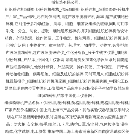
械制造有限公司。
组织粉碎机细胞组织粉碎机价格_供应细胞组织粉碎机_细胞组织粉碎机生
产厂家_产品列表_尽在阿仪网四川超声波细胞粉碎机-频率-超声波细胞粉
碎机.它能用于多种动植物、病毒、细胞、细菌及组织的破碎,同时可用来
乳化、分立、匀化、提取、细胞组织粉碎机-系列细胞组织粉碎机他设计
精良、外型美观、操作简便、工作稳定、性能可靠。细胞组织粉碎机该机
已被广泛用于生物化学、微生物学、药理学、物理学、动物学.智能型超
声波细胞粉碎机超声波细胞破碎仪_生化分析仪_分子生物学仪器_细胞组
织粉碎机_产品库_中国化工仪器网.消泡清洗及加速化学反应系列智能超
声波细胞粉碎机,他设计精良、外型美观、操作简便、工作稳定、.用于各
种动植物细胞、病毒细胞、细菌及组织的破碎,同时可用来.细胞组织粉碎
机最新报价_细胞组织粉碎机供应商_细胞组织粉碎机采购商_中国化工仪
器网您现在的位置中国化工仪器网产品库生化分析仪分子生物学仪器细胞
组织粉碎机结果中国化工仪器网-。
组织粉碎机产品名称：供应组织粉碎机|价格|组织粉碎机|规格|组织粉碎机|
厂家产品价格面议中国上海上海市产品分类：其他实验仪器装置联系时说
明在环球贸易网看到联系时说明在环球贸易网看到商家类供应商主营产
品：防火柜,安全柜,扳手,螺丝刀,卡尺,防护口罩,安全鞋,气体检测仪,温控
箱体,化学试剂,电工胶带,推车中国上海上海市浦东新区自由贸易试验区美