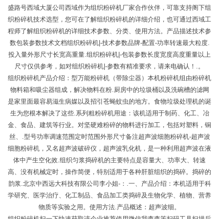
盛路号西域大厦公司西域作为组织粉碎机厂家合作伙伴，可靠支持阁下组
织粉碎机技术选型，您可在了解组织粉碎机的详细介绍，也可通过西域工
程师了解组织粉碎机的详细技术参数、分类、使用方法。产品描述技术参
数包装参数技术文档组织粉碎机|-技术参数品牌-配置-功率转速最大粒度.
投入量外形尺寸长宽高重量.组织粉碎机|-包装参数长度宽度高度重量以上
尺寸仅供参考，如对组织粉碎机|-参数有精准要求，请来电确认！.。
组织粉碎机产品介绍：型万能粉碎机（带除尘器）本机粉碎机组由粉碎机
物料箱和吸尘器组成，解决物料在粉.厨房中的垃圾桶以及洗碗槽的滤网
是家里面最容易滋生病媒以及招引苍蝇蚊虫的地方。食物垃圾处理机的诞
生为您根本解决了这些.系列粗粉碎机用途：该机适用于制药、化工、冶
金、食品、建筑等行业。对坚硬难粉碎的物料进行加工，包括对塑料，铜
丝、.型号功率调速范围定时范围外形尺寸备注超声波细胞粉碎机-超声波
细胞粉碎机，又名超声波破碎仪，超声波乳化机，是一种利用超声波在液
体中产生空化效.组织匀浆捣碎机的主要特点是容量大、功率大、转速
高、没有机械定时，操作简便，特别适用于各种肝脏组织的捣碎。捣碎的
韵浆.北京中西远大科技有限公司李小姐-：.一、产品介绍：本机适用于科
学研究、医学治疗、化工制品、食品加工类捣碎及生物化学、植物、营养
物质等实验之用。使用方法.产品概述：超声波细。
组织粉碎机扫一下快速获取该企业推荐使用微信我查查等扫码工具扫描后