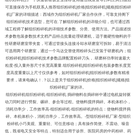
可直接保存为手机联系人推荐组织粉碎机|价格|组织粉碎机|规格|组织粉碎
机|厂家的详细描述：西域作为组织粉碎机厂家合作伙伴，可靠支持阁下
组织粉碎机技术选型，您可在.了解组织粉碎机的详细介绍，也可通过西
域工程师了解组织粉碎机的详细技术参数、分类、使用方法。产品描述技
术参数包装参数技术文档产品特点批量处理研磨机，适于脆硬性物料的干
性研磨研磨室带夹套，可通过管接头连接冷却水研磨室可拆卸，易于清洁
可选用两个研磨室，通过一个马达交替使用粉碎头已安装于研磨机内；组
织粉碎机|组织粉碎机技术参数品牌配置粉碎刀头，.研磨杯功率转速最大
粒度-投入量外形尺寸长宽高重量.组织粉碎机|组织粉碎机包装参数长度宽
度高度重量以上尺寸仅供参考，如对组织粉碎机|组织粉碎机参数有精准
要求，请来电确认！.？以上是关于组织粉碎机|价格|组织粉碎机|规格|组
织粉碎机|厂家的详。
组织粉碎机组织粉碎机-组织粉碎机:捣碎物料在捣碎杯中通过电机旋转驱
动刀同时进行劈裂、碾碎、参合等过程。使物料搅拌捣碎。本机体积小，
消耗功率少，工作效率高-组织粉碎机-组织粉碎机的特点：使物料搅拌捣
碎。本机体积小，消耗功率少，工作效率高。-型组织粉碎机厂家-型组织
粉碎机小巧美观、重量轻、可任意移动；具有操作简便、不震动、噪音
低，既省电又安全等特点，特别适合用于诊所、医院药房的中药粉碎、药