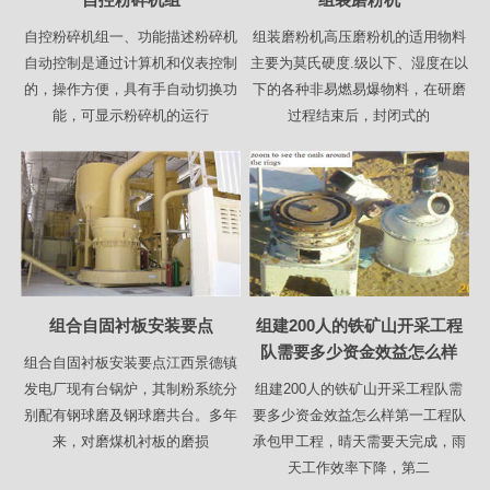
自控粉碎机组一、功能描述粉碎机
组装磨粉机高压磨粉机的适用物料
自动控制是通过计算机和仪表控制
主要为莫氏硬度.级以下、湿度在以
的，操作方便，具有手自动切换功
下的各种非易燃易爆物料，在研磨
能，可显示粉碎机的运行
过程结束后，封闭式的
组合自固衬板安装要点
组建200人的铁矿山开采工程
队需要多少资金效益怎么样
组合自固衬板安装要点江西景德镇
发电厂现有台锅炉，其制粉系统分
组建200人的铁矿山开采工程队需
别配有钢球磨及钢球磨共台。多年
要多少资金效益怎么样第一工程队
来，对磨煤机衬板的磨损
承包甲工程，晴天需要天完成，雨
天工作效率下降，第二