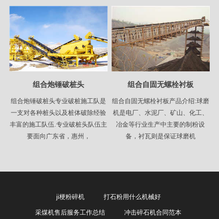
组合炮锤破桩头
组合自固无螺栓衬板
组合炮锤破桩头专业破桩施工队是
组合自固无螺栓衬板产品介绍:球磨
一支对各种桩头以及桩体破除经验
机是电厂、水泥厂、矿山、化工、
丰富的施工队伍.专业破桩头队伍主
冶金等行业生产中主要的制粉设
要面向广东省，惠州，
备，衬瓦则是保证球磨机
ji梗粉碎机
打石粉用什么机械好
采煤机售后服务工作总结
冲击碎石机合同范本