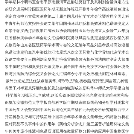
学年期林小明韦宝含韦平原韦超河覃星柳法莫替丁及其制剂含量测定方法
的研究进展时珍国医国药年期宋新文许琼汪洋张华年徐华高效液相色谱法
测定血清中万古霉素浓度第二十届全国儿科药学学术会议暨首届全国儿科
中青年药师论文报告会论文集年田国强马武翔反相高效液相色谱法测定人
血浆中帕罗西汀浓度浙江省医师协会精神科医师分会成立大会暨二八年浙
江省精神病学学术年会论文汇编年刘宪勇耿凤娈法测定盐酸莫西沙星的有
关物质年山东省医院药学学术研讨会论文汇编年高晶刘昌孝反相高效液相
色谱法测定狗血浆中洛伐他汀浓度第八次全国药物与化学异物代谢学术会
议论文摘要年王国利刘金华吴红艳张雪鹏高效液相色谱法同时测定大鼠血
浆中氯唑沙宗和奥美拉唑浓度第五届全国中医药免疫学术研讨会暨环境免
疫与肿瘤防治综合交叉会议论文汇编年余小平高效液相法测定林可霉素。
紫外分光光度法优缺点范美华,冯玲玲,彭瑜,杨春燕,张泽宏,周吉源几种营
养因子对半夏悬浮细胞生长及总生物碱形成的影响华中师范大学学报自然
科学版年期张玉忠,李成林,赵长庆铁Ⅲ-联吡啶分光光度法测定维生素和头
孢氨苄安徽师范大学学报自然科学版年期柴逸峰我国药物分析学科现状年
中国药学大会暨第届中国药师周论文集年杨仲元药物分析研究进展西部大
开发科教先行与可持续发展中国科协年学术年会文集年金少鸿药物分析在
应对药品不良事件中的作用年《药物分析杂志》第三届普析通用杯论文集
年何美华庞小峰液相色谱质谱联用在微量药物分析中的应用中国生物医学