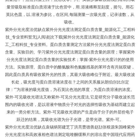
量管吸取标准蛋白质溶液于比色管中，用.溶液稀释至刻度，摇匀。用石
英比色皿，以.溶液为参比，在区间,每隔测量一次吸光度，记录读数，从
吸收。
紫外分光光度法优缺点紫外分光光度法测定蛋白质含量_能源化工_工程科
技_专业资料暂无|人阅读|次下载|紫外分光光度法测定蛋白质含量_能源化
工_工程科技_专业资料。蛋白质含量测定方法紫外分光光度法测定蛋白质
含量、实验目的、学习紫外分光光度法测定蛋白质含量的原理；掌握紫外
分光光度法测定蛋白质含量的实验技术；掌握-紫外分光光度计的的使用
方法。实验原理、蛋白质中的酪氨酸和色氨酸残基的苯环含有共轭双键，
因此蛋白质具有吸收紫外光的性质，其最大吸收峰位于附近。最大吸收波
长处，吸光度与蛋白质溶液浓度在？之间的关系服从朗伯尔比尔定
律：“”为溶液的吸光度值，为石英比色池的厚度，为蛋白质溶液的浓度。
紫外-可见吸收光谱法又称紫外-可见分光光度法,它是研究分子吸收波长范
围内的吸收光谱，是以溶液中物质分子对光的选择性吸收为基础而建立起
来的一类分析方法。紫外-可见吸收光谱的产生是由于分子的外层价电子
跃迁的结果，其吸收光谱为分子光谱，是带光谱。紫外-可。
紫外分光光度法优缺点袁锡炳郭建芝丁洪亮曹德善赵劼张根源朱国峰紫外
分光光度法和高效液相色谱法测定吡喹酮缓释片的溶出度中国现代应用药