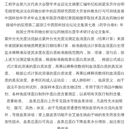
工程学会第六次代表大会暨学术会议论文摘要汇编年纪松岗梁东升许自明
毛细管电泳法在药物分析中的应用研究西部大开发科教先行与可持续发展
中国科协年学术年会文集年陈苏伟蔡纪青固相微萃取技术及其在药物分析
领域中的应用第二届浙江中西部科技论坛论文集第七卷（药学分卷Ⅱ）年
徐国士序年药物分析论坛药物溶出度学术研讨会论文集年。
紫外分光光度法优缺点紫外分光光度法测定血清蛋白质（结果计算）来源
作者国家标准物质网更新日期结果计算．标准曲线法计算取血清蛋白生理
盐水稀释液应使其浓度在蛋白质标准曲线范围内，加．溶液，混匀后，按
上述方法测定吸光度值，根据标准曲线查出蛋白质浓度。．根据公式或公
式计算此溶液的蛋白质浓度，再乘以稀释倍数得到血清蛋白质的真实浓
度。．根据公式计算此溶液的蛋白质浓度，再乘以稀释倍数得到血清蛋白
质的真实浓度。参考区间成人运动后：；成人静卧时：。临床意义．由于
该法不加任何试剂，保留样本蛋白质生物活性，常用于医疗用品中酶制
剂、各种免疫球蛋白制剂中蛋白质含量测定，以表明有关医疗制剂含量、
质量标准。．血浆总蛋白上升常见脱水导致血浆浓缩，凡急性失水如呕
吐、腹泻、高热；休克，由于毛细血管通透性增加血管内水分流向血管
外，导致血浆浓缩；肾上腺皮质功能不全艾迪生病由于钠的丧失而发生继
发性脱水。血浆总蛋白可高达．血浆总蛋白下降血浆水分增加，如注射过
量低渗。