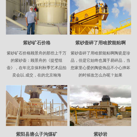
紫砂矿石价格
紫砂壶碎了用啥胶能粘啊
紫砂矿石价格顾景舟的那些上千万
紫砂壶碎了用啥胶能粘啊陶瓷是珍
的紫砂壶：顾景舟的《提璧组
品，但是它始终也属于易碎品，当
壶》，在年北京保利秋季艺术品拍
您家里心爱的陶瓷饰品不小心摔坏
卖会以.成交，在的北京翰海
的时候改怎么办呢？如果
紫阳县塘么子沟煤矿
紫砂岩