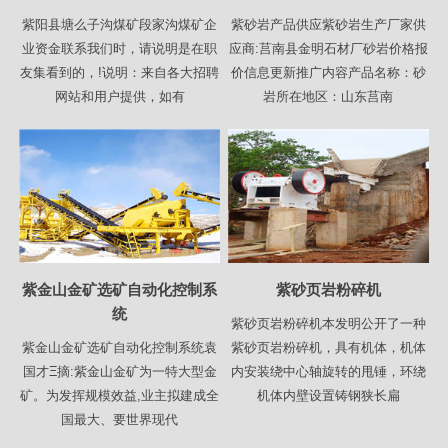
紫阳县塘么子沟煤矿段家沟煤矿企
紫砂岩产品供应紫砂岩生产厂家供
业资金联系我们时，请说明是在职
应商:莒南县金明石材厂砂岩价格报
友集看到的，!说明：来自各大招聘
价信息更新推广内容产品名称：砂
网站和用户提供，如有
岩所在地区：山东莒南
紫金山金矿选矿自动化控制系
紫砂页岩粉碎机
统
紫砂页岩粉碎机本发明公开了一种
紫金山金矿选矿自动化控制系统袁
紫砂页岩粉碎机，具有机体，机体
国才Ξ摘:紫金山金矿为一特大型金
内安装绕中心轴旋转的甩锤，环绕
矿。为发挥规模效益,业主拟建成全
机体内壁设置铸钢狭长扁
国最大、要世界现代