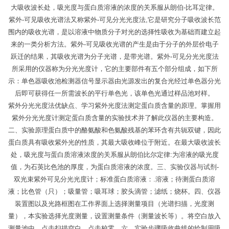
大吸收波长处，吸光度与蛋白质溶液的浓度的关系服从朗伯-比耳定律。
紫外-可见吸收光谱法又称紫外-可见分光光度法,它是研究分子吸收波长范
围内的吸收光谱，是以溶液中物质分子对光的选择性吸收为基础而建立起
来的一类分析方法。紫外-可见吸收光谱的产生是由于分子的外层价电子
跃迁的结果，其吸收光谱为分子光谱，是带光谱。紫外-可见分光光度法
所采用的仪器称为分光光度计，它的主要部件有五个部分组成，如下所
示：单色器吸收池检测器信号显示器由光源发出的复合光经过单色器分光
后即可获得任一所需波长的平行单色光，该单色光通过样品池对样。
紫外分光光度法优缺点、学习紫外光度法测定蛋白质含量的原理。掌握用
紫外分光光度计测定蛋白质含量的实验技术并了解此仪器的主要构造。
二、实验原理蛋白质中的酪氨酸和色氨酸残基的苯环含有共轭双键，因此
蛋白质具有吸收紫外光的性质，其最大吸收峰位于附近。在最大吸收波长
处，吸光度与蛋白质溶液浓度的关系服从朗伯比尔定律:为溶液的吸光度
值，为石英比色池的厚度，为蛋白质溶液的浓度。三、实验仪器与试剂-
双光束紫外可见分光光度计；标准蛋白质溶液：.溶液；待测蛋白质溶
液；比色管（只）；吸量管；吸耳球；胶头滴管；滤纸；烧杯。四、仪器
装置图以及光路框图在工作界面上选择测量项目（光谱扫描，光度测
量），本实验选择光度测量，设置测量条件（测量波长等）。将空白放入
测量池中，点击扫描空白，点击校零。六、实验步骤吸收曲线的绘制用吸