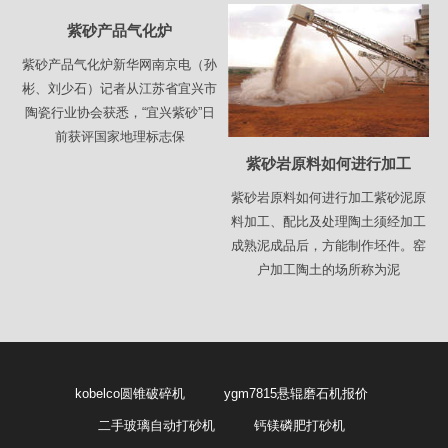
紫砂产品气化炉
紫砂产品气化炉新华网南京电（孙
彬、刘少石）记者从江苏省宜兴市
陶瓷行业协会获悉，“宜兴紫砂”日
前获评国家地理标志保
紫砂岩原料如何进行加工
紫砂岩原料如何进行加工紫砂泥原
料加工、配比及处理陶土须经加工
成熟泥成品后，方能制作坯件。窑
户加工陶土的场所称为泥
kobelco圆锥破碎机
ygm7815悬辊磨石机报价
二手玻璃自动打砂机
钙镁磷肥打砂机