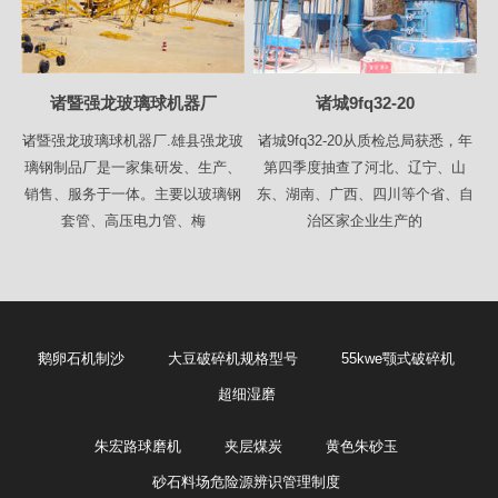
诸暨强龙玻璃球机器厂
诸城9fq32-20
诸暨强龙玻璃球机器厂.雄县强龙玻
诸城9fq32-20从质检总局获悉，年
璃钢制品厂是一家集研发、生产、
第四季度抽查了河北、辽宁、山
销售、服务于一体。主要以玻璃钢
东、湖南、广西、四川等个省、自
套管、高压电力管、梅
治区家企业生产的
鹅卵石机制沙
大豆破碎机规格型号
55kwe颚式破碎机
超细湿磨
朱宏路球磨机
夹层煤炭
黄色朱砂玉
砂石料场危险源辨识管理制度