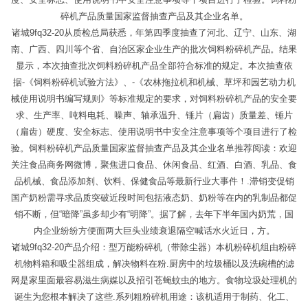
碎机产品质量国家监督抽查产品及其企业名单。
诸城9fq32-20从质检总局获悉，年第四季度抽查了河北、辽宁、山东、湖
南、广西、四川等个省、自治区家企业生产的批次饲料粉碎机产品。结果
显示，本次抽查批次饲料粉碎机产品全部符合标准的规定。本次抽查依
据-《饲料粉碎机试验方法》、-《农林拖拉机和机械、草坪和园艺动力机
械使用说明书编写规则》等标准规定的要求，对饲料粉碎机产品的安全要
求、生产率、吨料电耗、噪声、轴承温升、锤片（扁齿）质量差、锤片
（扁齿）硬度、安全标志、使用说明书中安全注意事项等个项目进行了检
验。饲料粉碎机产品质量国家监督抽查产品及其企业名单推荐阅读：欢迎
关注食品商务网微博，聚焦进口食品、休闲食品、红酒、白酒、乳品、食
品机械、食品添加剂、饮料、保健食品等最新行业大事件！.滞销变促销
国产奶粉需寻求品质突破近段时间包括液态奶、奶粉等在内的乳制品都促
销不断，但“暗降”虽多却少有“明降”。据了解，去年下半年国内奶荒，国
内企业纷纷方便面两大巨头业绩衰退隔空喊话水火近日，方。
诸城9fq32-20产品介绍：型万能粉碎机（带除尘器）本机粉碎机组由粉碎
机物料箱和吸尘器组成，解决物料在粉.厨房中的垃圾桶以及洗碗槽的滤
网是家里面最容易滋生病媒以及招引苍蝇蚊虫的地方。食物垃圾处理机的
诞生为您根本解决了这些.系列粗粉碎机用途：该机适用于制药、化工、