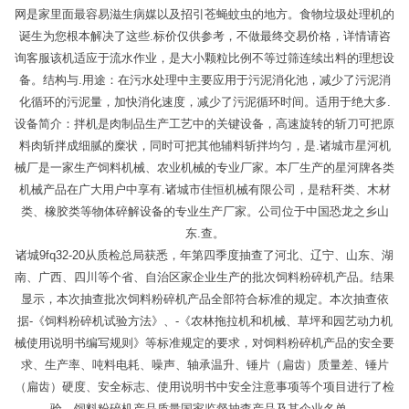
网是家里面最容易滋生病媒以及招引苍蝇蚊虫的地方。食物垃圾处理机的
诞生为您根本解决了这些.标价仅供参考，不做最终交易价格，详情请咨
询客服该机适应于流水作业，是大小颗粒比例不等过筛连续出料的理想设
备。结构与.用途：在污水处理中主要应用于污泥消化池，减少了污泥消
化循环的污泥量，加快消化速度，减少了污泥循环时间。适用于绝大多.
设备简介：拌机是肉制品生产工艺中的关键设备，高速旋转的斩刀可把原
料肉斩拌成细腻的糜状，同时可把其他辅料斩拌均匀，是.诸城市星河机
械厂是一家生产饲料机械、农业机械的专业厂家。本厂生产的星河牌各类
机械产品在广大用户中享有.诸城市佳恒机械有限公司，是秸秆类、木材
类、橡胶类等物体碎解设备的专业生产厂家。公司位于中国恐龙之乡山
东.查。
诸城9fq32-20从质检总局获悉，年第四季度抽查了河北、辽宁、山东、湖
南、广西、四川等个省、自治区家企业生产的批次饲料粉碎机产品。结果
显示，本次抽查批次饲料粉碎机产品全部符合标准的规定。本次抽查依
据-《饲料粉碎机试验方法》、-《农林拖拉机和机械、草坪和园艺动力机
械使用说明书编写规则》等标准规定的要求，对饲料粉碎机产品的安全要
求、生产率、吨料电耗、噪声、轴承温升、锤片（扁齿）质量差、锤片
（扁齿）硬度、安全标志、使用说明书中安全注意事项等个项目进行了检
验。饲料粉碎机产品质量国家监督抽查产品及其企业名单。