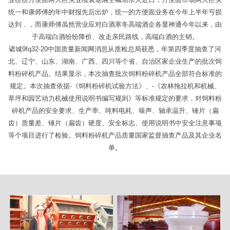
统一和康师傅的年中财报先后出炉，统一的方便面业务在今年上半年亏损
达到．，而康师傅虽然营业应对白酒寒冬高端酒企各显神通今年以来，由
于高端白酒纷纷降价、改走亲民路线，高端白酒的主销。
诸城9fq32-20中国质量新闻网消息从质检总局获悉，年第四季度抽查了河
北、辽宁、山东、湖南、广西、四川等个省、自治区家企业生产的批次饲
料粉碎机产品。结果显示，本次抽查批次饲料粉碎机产品全部符合标准的
规定。本次抽查依据-《饲料粉碎机试验方法》、-《农林拖拉机和机械、
草坪和园艺动力机械使用说明书编写规则》等标准规定的要求，对饲料粉
碎机产品的安全要求、生产率、吨料电耗、噪声、轴承温升、锤片（扁
齿）质量差、锤片（扁齿）硬度、安全标志、使用说明书中安全注意事项
等个项目进行了检验。饲料粉碎机产品质量国家监督抽查产品及其企业名
单。