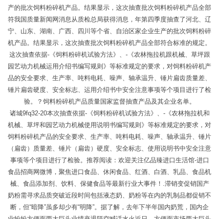
产的批次饲料粉碎机产品。结果显示，这次抽查批次饲料粉碎机产品全部
符我国质量新闻网消息从质检总局获得消息，年第四季度抽查了河北、辽
宁、山东、湖南、广西、四川等个省、自治区家企业生产的批次饲料粉碎
机产品。结果显示，这次抽查批次饲料粉碎机产品全部符合标准的规定。
这次抽查依据-《饲料粉碎机试验方法》、-《农林拖拉机跟机械、草坪跟
园艺动力机械运用介绍书编写规则》等标准规定的要求，对饲料粉碎机产
品的安全要求、生产率、吨料电耗、噪声、轴承温升、锤片扁齿质量差、
锤片扁齿硬度、安全标志、运用介绍书中安全注意事项等个项目进行了检
验。？饲料粉碎机产品质量国家监督抽查产品及其企业名单。
诸城9fq32-20本次抽查依据-《饲料粉碎机试验方法》、-《农林拖拉机和
机械、草坪和园艺动力机械使用说明书编写规则》等标准规定的要求，对
饲料粉碎机产品的安全要求、生产率、吨料电耗、噪声、轴承温升、锤片
（扁齿）质量差、锤片（扁齿）硬度、安全标志、使用说明书中安全注意
事项等个项目进行了检验。推荐阅读：欢迎关注亿品臻进口生活馆-进口
食品招商网微博，聚焦进口食品、休闲食品、红酒、白酒、乳品、食品机
械、食品添加剂、饮料、保健食品等最新行业大事件！.滞销变促销国产
奶粉需寻求品质突破近段时间包括液态奶、奶粉等在内的乳制品都促销不
断，但“暗降”虽多却少有“明降”。据了解，去年下半年国内奶荒，国内企
业纷纷方便面两大巨头业绩衰退隔空喊话水火近日，方便面市场两大巨头