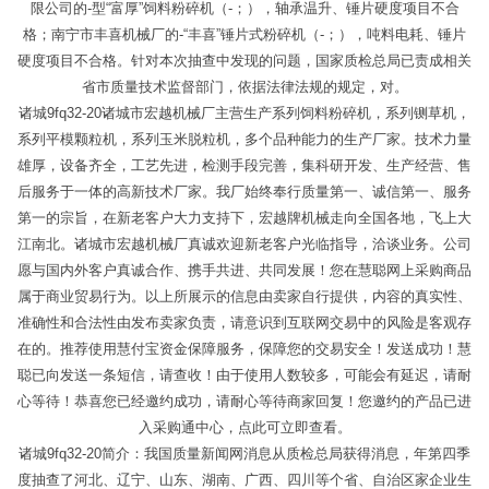
限公司的-型“富厚”饲料粉碎机（-；），轴承温升、锤片硬度项目不合
格；南宁市丰喜机械厂的-“丰喜”锤片式粉碎机（-；），吨料电耗、锤片
硬度项目不合格。针对本次抽查中发现的问题，国家质检总局已责成相关
省市质量技术监督部门，依据法律法规的规定，对。
诸城9fq32-20诸城市宏越机械厂主营生产系列饲料粉碎机，系列铡草机，
系列平模颗粒机，系列玉米脱粒机，多个品种能力的生产厂家。技术力量
雄厚，设备齐全，工艺先进，检测手段完善，集科研开发、生产经营、售
后服务于一体的高新技术厂家。我厂始终奉行质量第一、诚信第一、服务
第一的宗旨，在新老客户大力支持下，宏越牌机械走向全国各地，飞上大
江南北。诸城市宏越机械厂真诚欢迎新老客户光临指导，洽谈业务。公司
愿与国内外客户真诚合作、携手共进、共同发展！您在慧聪网上采购商品
属于商业贸易行为。以上所展示的信息由卖家自行提供，内容的真实性、
准确性和合法性由发布卖家负责，请意识到互联网交易中的风险是客观存
在的。推荐使用慧付宝资金保障服务，保障您的交易安全！发送成功！慧
聪已向发送一条短信，请查收！由于使用人数较多，可能会有延迟，请耐
心等待！恭喜您已经邀约成功，请耐心等待商家回复！您邀约的产品已进
入采购通中心，点此可立即查看。
诸城9fq32-20简介：我国质量新闻网消息从质检总局获得消息，年第四季
度抽查了河北、辽宁、山东、湖南、广西、四川等个省、自治区家企业生