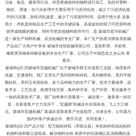
冶金、食品、建筑等行业。对坚硬难粉碎的物料进行加工，包括对塑料，
铜丝、.用途：在污水处理中主要应用于污泥消化池，减少了污泥消化循
环的污泥量，加快消化速度，减少了污泥循环时间。适用于绝大多.设备
简介：拌机是肉制品生产工艺中的关键设备，高速旋转的斩刀可把原料肉
斩拌成细腻的糜状，同时可把其他辅料斩拌均匀，是.诸城市星河机械厂
是一家生产饲料机械、农业机械的专业厂家。本厂生产的星河牌各类机械
产品在广大用户中享有.诸城市佳恒机械有限公司，是秸秆类、木材类、
橡胶类等物体碎解设备的专业生产厂家。公司位于中国恐龙之乡山东.查
看详。
诸城9fq32-20诸城市宏越机械厂位于诸城市舜王街道西工业园，地理条件
优越，交通便利。我厂主营生产系列饲料粉碎机，系列铡草机，系列平模
颗粒机，系列玉米脱粒机，多个品种能力的生产厂家。技术力量雄厚，设
备齐全，工艺先进，检测手段完善，集科研开发、生产经营、售后服务于
一体的高新技术厂家。我厂始终奉行质量第一、诚信第一、服务第一的宗
旨，在新老客户大力支持下，“宏越牌”机械走向全国各地，飞上大江南
北。诸城市宏越机械厂真诚欢迎新老客户光临指导，洽谈业务。公司愿与
国内外客户真诚合作、携手共进、共同发展！。
诸城9fq32-20产品介绍：型万能粉碎机（带除尘器）本机粉碎机组由粉碎
机物料箱和吸尘器组成，解决物料在粉.厨房中的垃圾桶以及洗碗槽的滤