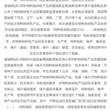
诸城9fq32-20年饲料粉碎机产品质量国家监督抽查结果年度中国质检总局
公布了饲料粉碎机产品质量国家监督抽查结果。从质检总局获悉，第四季
度抽查了河北、辽宁、山东、湖南、广西、四川等个省、自治区家企业生
产的批次饲料粉碎机产品。结果显示，本次抽查批次饲料粉碎机产品全部
符合标准的规定。本次抽查依据-《饲料粉碎机试验方法》、-《农林拖拉
机和机械、草坪和园艺动力机械使用说明书编写规则》等标准规定的要
求，对饲料粉碎机产品的安全要求、生产率、吨料电耗、噪声、轴承温
升、锤片（扁齿）质量差、锤片（扁齿）硬度、安全标志、使用说明书中
安全注意事项等个项目进行了检验。
诸城9fq32-20粉碎分级设备网国家质检总局公布饲料粉碎机产品质量国家
监督抽查结果，依据《锤片式饲料粉碎机第部分：技术条件》等标准，共
有种产品综合判定不合格。本次共抽查了山东、河南、湖南、广西、四川
等个省、自治区家企业生产的种饲料粉碎机产品。依据《锤片式饲料粉碎
机第部分：技术条件》等标准的要求，对饲料粉碎机产品的安全要求、安
全标志、锤片扁齿硬度、锤片扁齿质量差、轴承温升、吨料电耗、噪声、
生产率、使用说明书中安全注意事项等个项目进行了检验。抽查发现，有
种产品综合判定不合格。其中，平阴县金巨龙机械厂的-型“金巨龙”粉碎机
（-；），吨料电耗、扁齿硬度项目不合格；湖南省富厚农业机械制造有