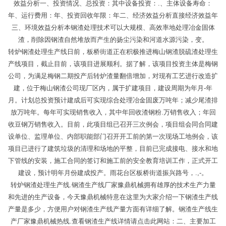
效益分析一、投资情况、总投资：其中设备投资：.、主体设备寿命：
年、运行费用：年、投资回收年限：年二、经济效益分析直接经济效益年
三、环境效益分析本钢渣处理技术可以大规模、高效率地处理冶金固体
渣，削除因钢渣自然堆放而产生的扬尘污染和河道水源污染，变。
转炉钢渣处理生产线日前，板桥街道正在积极推进梅山钢渣脱硫渣处理生
产线项目，截止目前，该项目进展顺利。据了解，该项目投资主体是梅钢
公司，为满足梅钢二期投产后转炉渣量翻倍增加，对现有工艺进行改造扩
建，位于梅山钢渣公司现厂区内，属于扩建项目，建设周期为年月-年
月。计划总投资预计建成后可实现综合处理冶金固废万吨年；减少尾渣排
放万吨年。每年可实现销售收入，其中年回收渣钢粉.万销售收入；年回
收豆钢万销售收入。目前，此项目组已召开三次例会，项目组会同合同建
设单位、监理单位、内部职能部门召开开工前的第一次现场工地例会，该
项目已进行了建筑垃圾的清理和场地的平整，目前已完成接电、接水和地
下管线的安装，施工合同的签订和施工前的安全教育培训工作，正式开工
建设，预计明年月份建成投产。雨花台区板桥街道振兴路号，.,-。
转炉钢渣处理生产线.钢渣生产线厂家豫鼎机械拥有雄厚的技术生产力量
和先进的生产设备，今天豫鼎机械特意在这里为大家介绍一下钢渣生产线
产量是多少，方便用户对钢渣生产线产量方面有详细了解。钢渣生产线生
产厂家豫鼎机械热线.查看钢渣生产线详情请点击此网站：二、主要加工