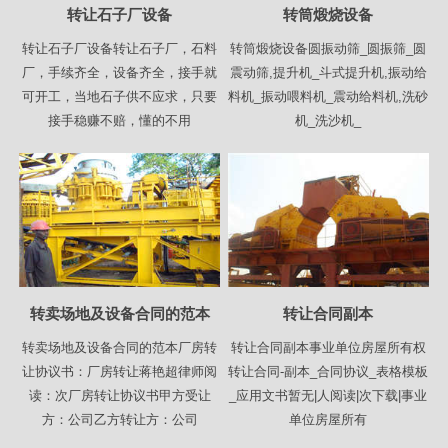
转让石子厂设备
转筒煅烧设备
转让石子厂设备转让石子厂，石料
转筒煅烧设备圆振动筛_圆振筛_圆
厂，手续齐全，设备齐全，接手就
震动筛,提升机_斗式提升机,振动给
可开工，当地石子供不应求，只要
料机_振动喂料机_震动给料机,洗砂
接手稳赚不赔，懂的不用
机_洗沙机_
转卖场地及设备合同的范本
转让合同副本
转卖场地及设备合同的范本厂房转
转让合同副本事业单位房屋所有权
让协议书：厂房转让蒋艳超律师阅
转让合同-副本_合同协议_表格模板
读：次厂房转让协议书甲方受让
_应用文书暂无|人阅读|次下载|事业
方：公司乙方转让方：公司
单位房屋所有