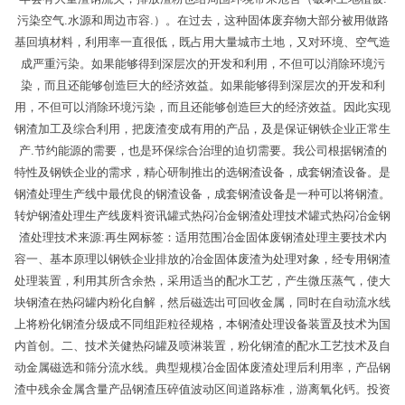
污染空气.水源和周边市容.）。在过去，这种固体废弃物大部分被用做路
基回填材料，利用率一直很低，既占用大量城市土地，又对环境、空气造
成严重污染。如果能够得到深层次的开发和利用，不但可以消除环境污
染，而且还能够创造巨大的经济效益。如果能够得到深层次的开发和利
用，不但可以消除环境污染，而且还能够创造巨大的经济效益。因此实现
钢渣加工及综合利用，把废渣变成有用的产品，及是保证钢铁企业正常生
产.节约能源的需要，也是环保综合治理的迫切需要。我公司根据钢渣的
特性及钢铁企业的需求，精心研制推出的选钢渣设备，成套钢渣设备。是
钢渣处理生产线中最优良的钢渣设备，成套钢渣设备是一种可以将钢渣。
转炉钢渣处理生产线废料资讯罐式热闷冶金钢渣处理技术罐式热闷冶金钢
渣处理技术来源:再生网标签：适用范围冶金固体废钢渣处理主要技术内
容一、基本原理以钢铁企业排放的冶金固体废渣为处理对象，经专用钢渣
处理装置，利用其所含余热，采用适当的配水工艺，产生微压蒸气，使大
块钢渣在热闷罐内粉化自解，然后磁选出可回收金属，同时在自动流水线
上将粉化钢渣分级成不同组距粒径规格，本钢渣处理设备装置及技术为国
内首创。二、技术关健热闷罐及喷淋装置，粉化钢渣的配水工艺技术及自
动金属磁选和筛分流水线。典型规模冶金固体废渣处理后利用率，产品钢
渣中残余金属含量产品钢渣压碎值波动区间道路标准，游离氧化钙。投资