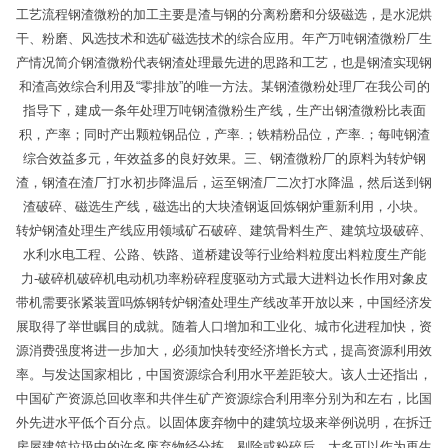
工艺流程钢渣微粉的加工主要是渣与钢的分离粉磨和分级磁选，是水泥烘
干、粉磨、风选技术和选矿磁选技术的综合应用。年产万吨钢渣微粉厂生
产情况简介钢渣微粉代表钢渣处理最先进的思路和工艺，也是钢渣实现钢
和渣高效综合利用及“零排放”的唯一方法。某钢渣微粉处理厂在我公司的
指导下，建成一条年处理万吨钢渣微粉生产线，生产出钢渣微粉比表面
积，产率；同时产出颗粒钢品位，产率.；铁精粉品位，产率.；每吨钢渣
综合效益多元，年效益多的良好效果。三、钢渣微粉厂的原料为转炉钢
渣，钢渣在渣厂打水初步降温后，运至钢渣厂二次打水降温，然后送到钢
渣破碎、磁选生产线，磁选出的大块渣钢返回炼钢炉重新利用，小块。
转炉钢渣处理生产线应用领域矿石破碎、建筑骨料生产、建筑垃圾破碎、
水利水电工程、公路、铁路、道桥建设等行业给料粒度出料粒度生产能
力-破碎机破碎机电动机功率粉碎程度驱动方式最大进料边长作用对象皮
带机需要张紧装置吗炼钢转炉钢渣处理生产线改革开放以来，中国经济发
展取得了举世瞩目的成就。随着人口增加和工业化、城市化进程加快，资
源消费强度将进一步加大，必须加快转变经济增长方式，提高资源利用效
率。与发达国家相比，中国资源综合利用水平差距较大。该人士还指出，
中国矿产资源总回收率和共伴生矿产资源综合利用率分别为和左右，比国
外先进水平低个百分点。以固体废弃物中的建筑垃圾来举例说明，在拆迁
房屋建筑垃圾中的许多废弃物经分拣、剔除或粉碎后，大多可以作为再生