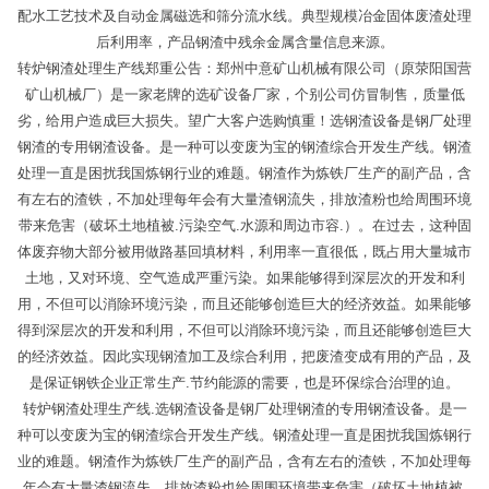
配水工艺技术及自动金属磁选和筛分流水线。典型规模冶金固体废渣处理
后利用率，产品钢渣中残余金属含量信息来源。
转炉钢渣处理生产线郑重公告：郑州中意矿山机械有限公司（原荥阳国营
矿山机械厂）是一家老牌的选矿设备厂家，个别公司仿冒制售，质量低
劣，给用户造成巨大损失。望广大客户选购慎重！选钢渣设备是钢厂处理
钢渣的专用钢渣设备。是一种可以变废为宝的钢渣综合开发生产线。钢渣
处理一直是困扰我国炼钢行业的难题。钢渣作为炼铁厂生产的副产品，含
有左右的渣铁，不加处理每年会有大量渣钢流失，排放渣粉也给周围环境
带来危害（破坏土地植被.污染空气.水源和周边市容.）。在过去，这种固
体废弃物大部分被用做路基回填材料，利用率一直很低，既占用大量城市
土地，又对环境、空气造成严重污染。如果能够得到深层次的开发和利
用，不但可以消除环境污染，而且还能够创造巨大的经济效益。如果能够
得到深层次的开发和利用，不但可以消除环境污染，而且还能够创造巨大
的经济效益。因此实现钢渣加工及综合利用，把废渣变成有用的产品，及
是保证钢铁企业正常生产.节约能源的需要，也是环保综合治理的迫。
转炉钢渣处理生产线.选钢渣设备是钢厂处理钢渣的专用钢渣设备。是一
种可以变废为宝的钢渣综合开发生产线。钢渣处理一直是困扰我国炼钢行
业的难题。钢渣作为炼铁厂生产的副产品，含有左右的渣铁，不加处理每
年会有大量渣钢流失，排放渣粉也给周围环境带来危害（破坏土地植被.