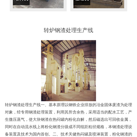
转炉钢渣处理生产线
转炉钢渣处理生产线一、基本原理以钢铁企业排放的冶金固体废渣为处理
对象，经专用钢渣处理装置，利用其所含余热，采用适当的配水工艺，产
生微压蒸气，使大块钢渣在热闷罐内粉化自解，然后磁选出可回收金属，
同时在自动流水线上将粉化钢渣分级成不同组距粒径规格，本钢渣处理设
备装置及技术为国内首创。二、技术关健热闷罐及喷淋装置，粉化钢渣的