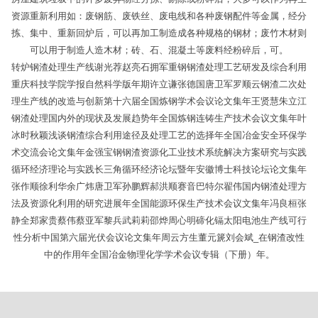
资源重新利用如：废钢筋、废铁丝、废电线和各种废钢配件等金属，经分
拣、集中、重新回炉后，可以再加工制造成各种规格的钢材；废竹木材则
可以用于制造人造木材；砖、石、混凝土等废料经粉碎后，可。
转炉钢渣处理生产线谢光荐赵亮石拥军重钢钢渣处理工艺研发及综合利用
重庆科技学院学报自然科学版年期许立谦张德国唐卫军罗顺云钢渣二次处
理生产线的改造与创新第十六届全国炼钢学术会议论文集年王贤慧朱立江
钢渣处理国内外的现状及发展趋势年全国炼钢连铸生产技术会议文集年叶
冰时秋颖浅谈钢渣综合利用途径及处理工艺的选择年全国冶金安全环保学
术交流会论文集年金强宝钢钢渣资源化工业技术系统解决方案研究与实践
循环经济理论与实践长三角循环经济论坛暨年安徽博士科技论坛论文集年
张作顺徐利华余广炜唐卫军孙鹏辉郝洪顺赛音巴特尔翟伟国内钢渣处理方
法及资源化利用的研究进展年全国能源环保生产技术会议文集年冯良桓张
静全郑家贵蔡伟蔡亚军黎兵武莉莉邵烨周心明碲化镉太阳电池生产线可行
性分析中国第六届光伏会议论文集年周云方生董元篪刘会斌_在钢渣改性
中的作用年全国冶金物理化学学术会议专辑（下册）年。