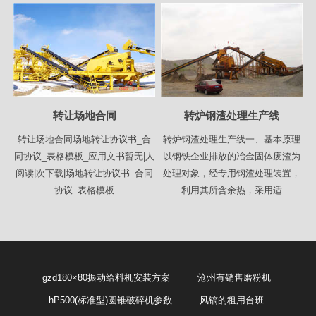
转让场地合同
转炉钢渣处理生产线
转让场地合同场地转让协议书_合
转炉钢渣处理生产线一、基本原理
同协议_表格模板_应用文书暂无|人
以钢铁企业排放的冶金固体废渣为
阅读|次下载|场地转让协议书_合同
处理对象，经专用钢渣处理装置，
协议_表格模板
利用其所含余热，采用适
gzd180×80振动给料机安装方案
沧州有销售磨粉机
hP500(标准型)圆锥破碎机参数
风镐的租用台班