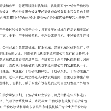
阅读和点评，您还可以随时咨询哦！咨询商家专业销售干粉砂浆
浆设备、干粉砂浆混合设备干粉砂浆成套设备是由我公司自主研
内部采用独特的结构设计,能有效的分散聚丙烯纤维和木纤维,完
产干粉砂浆设备的骨干企业，具有多年的机械生产历史和丰富的
厂家，主要生产干粉砂浆机、干粉砂浆搅拌机、干粉砂浆生产设
，公司已成为集建筑机械、矿业机械、建材机械的研制生产，销
量管理系统认证。河南省腾飞机器制造有限公司生产的设备有:干
多次获得质量管理先进单位。伴随着二十余年的风雨兼程，河南
台阶，因而我们河南省腾飞机器制造有限公司的发展能从一个。
计经验。专业生产干粉砂浆搅拌机、干粉砂浆机、干粉砂浆生产
便利。近年来我公司坚持走高科技发展道路，自主研发并生产制
搅拌机，包装机，腻子粉生产设备是我公司自主研发生产外墙保
它的少量添加剂。干混砂浆成套设备，就是指将这些原料进行.
柜、气相平衡系统组成。水泥等大.干粉砂浆包装机干粉砂浆包
如.干粉砂浆储料罐山东省昌邑市坤昊机械厂专业生产干粉砂浆