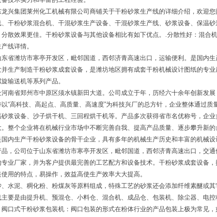
东龙兴集团莱州化工机械有限公司商铺关于干粉砂浆生产线的详细介绍，欢迎您
线、干粉砂浆混合机、干混砂浆生产设备、干混砂浆生产线、砂浆设备、保温砂
分散效果更佳。干粉砂浆设备与其他设备相比有如下优点。.分散性好：混合机
生产线详情。
山东省潍坊市寒亭开发区，毗邻国道，西邻济青高速出口，运输便利。是国内生
发并生产制造干粉砂浆成套设备，是潍坊地区拥有成套干粉机械设计图纸的专业
螺旋输送机等系列产品。
处河南省郑州市中原区须水镇新田大道。公司成立于年，历经六十余年创新发展
以“高科技、高起点、高质量、高速度”为科技兴厂的总方针，企业整体通过质
温砂浆设备、沙子烘干机、三回程烘干机等。产品多次获得省市名优称号，企业
大。整个企业将在机械行业市场中不断完善自我、提高产品质量、逐步攀升新的
是国内生产干粉砂浆设备的骨干企业，具有多年的机械生产历史和丰富的机械设
产品，公司位于山东省潍坊市寒亭开发区，毗邻国道，西邻济青高速出口，交通
的专业厂家，并为客户提供最完善的工艺配方和设备技术。干粉砂浆成套设备，
装使用的特点，易操作，效益高使生产效率大大提高。
砂、水泥、稠化粉、粉煤灰等原料组成，特殊工艺的砂浆还会添加纤维素醚或其
线主要是由提升机、预混仓、小料仓、混合机、成品仓、包装机、除尘器、电控
：阀口式干粉砂浆包装机：阀口包装的形式在粉体行业的产品包装上极为常见，