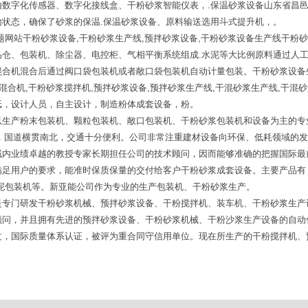
由数字化传感器、数字化接线盒、干粉砂浆智能仪表，.保温砂浆设备山东省昌
状态，确保了砂浆的保温.保温砂浆设备、原料输送选用斗式提升机，。
网站干粉砂浆设备,干粉砂浆生产线,预拌砂浆设备,干粉砂浆设备生产线干粉砂
品仓、包装机、除尘器、电控柜、气相平衡系统组成.水泥等大比例原料通过人
混合机混合后通过阀口袋包装机或者敞口袋包装机自动计量包装。干粉砂浆设备
混合机,干粉砂浆搅拌机,预拌砂浆设备,预拌砂浆生产线,干混砂浆生产线,干混
纸，设计人员，自主设计，制造粉体成套设备，粉。
以生产粉末包装机、颗粒包装机、敞口包装机、干粉砂浆包装机和设备为主的专
铁路，国道横贯南北，交通十分便利。公司非常注重建材设备向环保、低耗领域的
域内业绩卓越的教授专家长期担任公司的技术顾问，因而能够准确的把握国际最
满足用户的要求，能准时保质保量的交付给客户干粉砂浆成套设备。主要产品有
泥包装机等。新亚能公司作为专业的生产包装机、干粉砂浆生产。
是专门研发干粉砂浆机械、预拌砂浆设备、干粉搅拌机、装车机、干粉砂浆生产
顾问，并且拥有先进的预拌砂浆设备、干粉砂浆机械、干粉沙浆生产设备的自动
过，国际质量体系认证，被评为重合同守信用单位。现在所生产的干粉搅拌机、