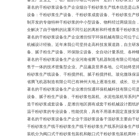
著名的干粉砂浆设备生产企业烟台干粉砂浆生产线本信息是山
设备：干粉砂浆生产设备、干粉砂浆成套设备、干粉砂浆生产
制开发的专做特种干粉砂浆的中小型设备。物料经过两级混合，
全解决了由于物料的比重不同引起的离析和纤维查看干粉砂浆
著名的干粉砂浆设备生产企业潍坊恒宇环保机械有限公司位于
机械设计经验。近年来我公司坚持走高科技发展道路，自主研
备、腻子粉生产设备、环保除尘设备、全自动计量系统、各种
著名的干粉砂浆设备生产企业河南省腾飞机器制造有限公司地
售于一体的技术密集型企业。产品遍及世界各地。公司始终坚持
粉砂浆生产线设备、干粉搅拌机、腻子粉搅拌机、玻化微珠保
省腾飞机器制造有限公司已有神州大地上逐渐生根、成长、壮
著名的干粉砂浆设备生产企业潍坊恒通环保机械科技有限公司
设备、腻子粉生产设备、干粉砂浆包装机、水泥包装机等系列
造干粉砂浆成套设备，是潍坊地区拥有成套干粉机械设计图纸
温干粉砂浆的专业设备，性能优良，具有不用基本固定直接安
著名的干粉砂浆设备生产企业干混砂浆设备干混砂浆主要由干
干粉砂浆生产线干粉砂浆生产线干粉砂浆生产线系列设备生产
装机分为阀口式干粉砂浆包装机和敞口式干粉砂浆包装机两种