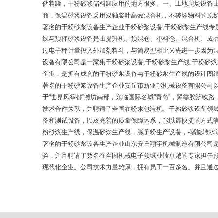
储料罐，干粉砂浆储料罐应用的地方很多。一、工地现场设备
商，保温砂浆设备采用双轴桨叶高效混合机，不破坏物料的原始
著名的干粉砂浆设备生产企业干粉砂浆设备,干粉砂浆生产线专题
线与预拌砂浆设备是由提升机、预混仓、小料仓、混合机、成
过电子秤计量投入外加剂料斗，与简易型相比又先进一步因为
设备有限公司是一家集干粉砂浆设备,干粉砂浆生产线,干粉砂浆
企业，是拥有成套的干粉砂浆设备与干粉砂浆生产线的设计图
著名的干粉砂浆设备生产企业安丘市新亚能机械设备有限公司
于“世界风筝都”潍坊南部，东临国际名城“青岛”，紧靠胶济
技术合作关系，并聘请了全国在粉末包装机、干粉砂浆设备领
备和测试设备，以及完善的质量保障体系，能以最快捷的方式
粉砂浆生产线，保温砂浆生产线，腻子粉生产设备，-嘴旋转水
著名的干粉砂浆设备生产企业山东安丘翔宇机械制造有限公司
验，并且聘请了数名在全国机械电子领域业绩卓越的专家担任
现代化企业。公司技术力量雄厚，拥有员工一百多名。并且通