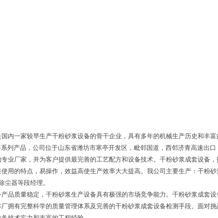
国内一家较早生产干粉砂浆设备的骨干企业，具有多年的机械生产历史和丰富的
机等系列产品，公司位于山东省潍坊市寒亭开发区，毗邻国道，西邻济青高速出
的专业厂家，并为客户提供最完善的工艺配方和设备技术。干粉砂浆成套设备，
使用的特点，易操作，效益高使生产效率大大提高。我公司主要生产：干粉砂浆设
,除尘器等段经理。
备产品质量稳定，干粉砂浆生产设备具有极强的市场竞争能力。干粉砂浆成套设
本厂拥有完整科学的质量管理体系及完善的干粉砂浆成套设备检测手段。面对挑
设备技术实力和丰富的工程经验。