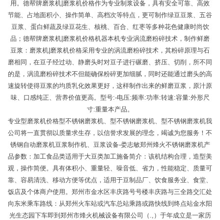
用。德帮牌磨浆机|磨浆机价格作为专业制浆设备，具有安全可靠、高效
节能、占地面积小、操作简单、高档次等特点，更可制作绿豆豆浆、五谷
豆浆、蛋白鲜蔬及绿豆花生、核桃、百合、红枣等多种花色健康时尚饮
品；德帮牌磨浆机|磨浆机价格机器本机专业涡流磨粉碎技术，制作鲜磨
豆浆：磨浆机|磨浆机价格采用专业的涡流磨粉碎技术，其粉碎原理与石
磨相同，在豆子经过动、静磨头时对豆子进行碾磨、挤压、切削，所不同
的是，涡流磨粉碎技术不但能确保粉碎更加细腻，同时还能通过磨头的高
速旋转使得豆浆的均质乳化效果更好，这样制作出来的鲜磨豆浆，原汁原
味、口感纯正、营养价值更高。型号:-电压:频率:功率:转速:容量:外形尺
寸:重量本产品。
专业型磨浆机价格型不锈钢磨浆机、型不锈钢磨浆机、型不锈钢磨浆机我
公司将一直贯彻以质量求生存，以信誉求发展的理念，竭诚为您服务！不
锈钢自动磨浆机豆浆制作机、豆浆设备-娄志敏郑州烽火不锈钢磨浆机产
品参数：加工食品类适用于大豆类加工施备简介：该机结构合理，造型美
观，操作简便。具有体积小、重量轻、噪音低、省力，性能稳定、质量可
靠、容易清洗、移动方便等优点，适用于豆制品厂、饮食服务业、食堂、
饭店及个体商户使用。郑州市金水区丰庆路号号楼丰庆路与三全路交汇处
向东米乘车路线：从郑州火车站或汽车总站乘路或路快线到终点站金水阳
光生态园下车即到郑州市烽火机械设备有限公司（.,）于年成立是一家历