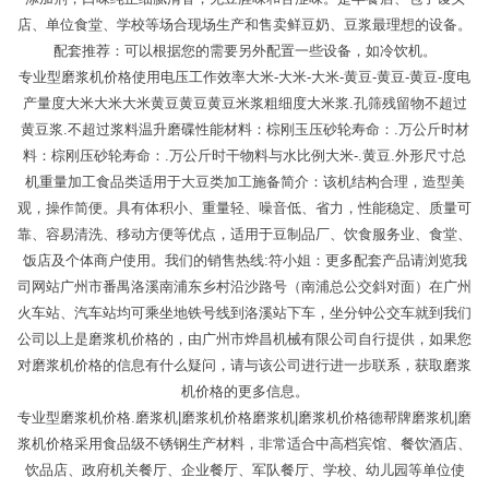
店、单位食堂、学校等场合现场生产和售卖鲜豆奶、豆浆最理想的设备。
配套推荐：可以根据您的需要另外配置一些设备，如冷饮机。
专业型磨浆机价格使用电压工作效率大米-大米-大米-黄豆-黄豆-黄豆-度电
产量度大米大米大米黄豆黄豆黄豆米浆粗细度大米浆.孔筛残留物不超过
黄豆浆.不超过浆料温升磨碟性能材料：棕刚玉压砂轮寿命：.万公斤时材
料：棕刚压砂轮寿命：.万公斤时干物料与水比例大米-.黄豆.外形尺寸总
机重量加工食品类适用于大豆类加工施备简介：该机结构合理，造型美
观，操作简便。具有体积小、重量轻、噪音低、省力，性能稳定、质量可
靠、容易清洗、移动方便等优点，适用于豆制品厂、饮食服务业、食堂、
饭店及个体商户使用。我们的销售热线:符小姐：更多配套产品请浏览我
司网站广州市番禺洛溪南浦东乡村沿沙路号（南浦总公交斜对面）在广州
火车站、汽车站均可乘坐地铁号线到洛溪站下车，坐分钟公交车就到我们
公司以上是磨浆机价格的，由广州市烨昌机械有限公司自行提供，如果您
对磨浆机价格的信息有什么疑问，请与该公司进行进一步联系，获取磨浆
机价格的更多信息。
专业型磨浆机价格.磨浆机|磨浆机价格磨浆机|磨浆机价格德帮牌磨浆机|磨
浆机价格采用食品级不锈钢生产材料，非常适合中高档宾馆、餐饮酒店、
饮品店、政府机关餐厅、企业餐厅、军队餐厅、学校、幼儿园等单位使