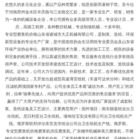
史悠久的多元化企业，素以产品种类繁多，锐意创新而著称于世。至今位
于河南郑州金水区丰庆路与三全路交汇处，是一家专业生产、研发，销售
为一体的机械设备企业，本公司拥有众多高级管理人员，专业设计员，术
员，高级工程师，各种数控机械，专业制做机械，十多年制。
专业型磨浆机价格山东省诸城市大正机械有限公司，是制浆、造纸、环保
新型设备的专业生产厂家，是中国造纸协会生活用纸专业委员会及山东省
环保产业协会单位。拥有雄厚的技术力量，先进的加工工艺，精良的设备
和完备的检测手段，并以真诚完善的售前、售后服务在造纸行业享有很高
得声誉。公司技术开发部承接造纸工艺设计、技术改造及制浆、造纸设备
调试。近年来，公司大力引进国内、外新技术、新工艺，在不断优化原有
产品的基础上，又开发出超成型高速薄页纸机（车速可达米分钟）和链式
压滤机两项国家专利产品。公司全体员工本着“诚信为本，用户至上”的原
则，信奉“做事先做人，向用户提供优质产品和完善的售后服务”的宗旨，
赢得了广大用户的支持与信赖。公司先后为许多造纸厂家提供了成套制
浆、造纸设备及工艺设计。主要典型用户：国外项目：南非丽嘉纸业台卫
生纸机。尼日利亚台卫生纸机。缅甸珍宝实业有限公司台卫生纸机生产
线。俄罗斯联邦伊尔库茨克市纸业公司台卫生纸机生产线。俄罗斯。
专业型磨浆机价格磨浆机供应磨浆机,:广东穗华机械林美兰磨浆机，不锈
钢全自动磨浆机，磨浆机价格，厂家直销磨浆机供应磨浆机，不锈钢全自