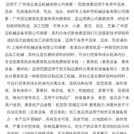
适用于.广州旭众食品机械有限公司摘要：-型胶体磨适用于各类半流体、
流体、乳状液的均质、乳化、混合、粉碎等上海科劳机械设备有限公司摘
要：广州雷迈磨浆机雷麦牌系列磨浆机，是运用离心式碾磨原理，经技术
创新研制而成。加工范围：可将大米、小麦、黄豆、花生、芝麻.广州雷
迈机械设备有限公司摘要：系列分体式胶体磨是我们引进最新技术研制而
成的湿式超微粒加工的新型设备，适用于各类半流体、流体、乳状液的
均.上海科劳机械设备有限公司摘要：浆渣自分磨浆机是一种新型的豆制
品加工机械，其特点是在磨碎原料的同时，可自行把浆和渣从机体内分。
专业型磨浆机价格磨浆机全国免费财富专线：）磨浆机（磨浆设备、磨米
设备、磨碎机）适用范围适用于把豆制品磨碎分离浆和渣施备简介：浆渣
自分磨浆机是一种新型的豆制品加工机械，其特点是在磨碎原料的同时，
可自行把浆和渣从机体内分离出来。该机结构合理，造型美观，操作简
便。具有体积小、重量轻、噪音低、省力，性能稳定、质量可靠、容易清
洗、移动方便等优点，适用于豆制品厂、饮食服务业、食堂、饭店及个体
商户使用。磨浆机产品参数：机型型-型额定功率.磨浆能力-净重外形尺寸
自动豆浆机（豆浆设备、煮豆浆机）加工食品类适用于制作豆浆施备简
介：本产品不需锅炉，具有安全可靠、高效节能、占地面积小、操作简
单、产量大外型美观、价格低廉等特点。所生产的豆浆不需消泡剂及任何
添加剂，口味纯正细腻清香，无豆腥味和苦涩味。是早餐店、包子馒头