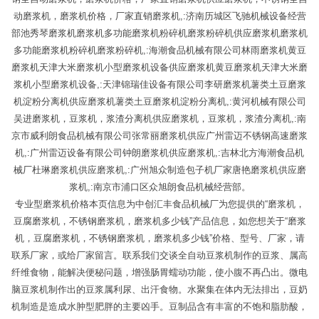
动磨浆机，磨浆机价格，厂家直销磨浆机,:济南历城区飞驰机械设备经营
部池秀琴磨浆机磨浆机多功能磨浆机粉碎机磨浆粉碎机供应磨浆机磨浆机
多功能磨浆机粉碎机磨浆粉碎机,:海潮食品机械有限公司林雨磨浆机黄豆
磨浆机天津大米磨浆机小型磨浆机设备供应磨浆机黄豆磨浆机天津大米磨
浆机小型磨浆机设备,:天津锦瑞佳设备有限公司李研磨浆机薯类土豆磨浆
机淀粉分离机供应磨浆机薯类土豆磨浆机淀粉分离机,:黄河机械有限公司
吴进磨浆机，豆浆机，浆渣分离机供应磨浆机，豆浆机，浆渣分离机,:南
京市威利朗食品机械有限公司张常丽磨浆机供应广州雷迈不锈钢高速磨浆
机,:广州雷迈设备有限公司钟朗磨浆机供应磨浆机,:吉林北方海潮食品机
械厂杜琳磨浆机供应磨浆机,:广州旭众制造包子机厂家唐艳磨浆机供应磨
浆机,:南京市浦口区众旭朗食品机械经营部。
专业型磨浆机价格本页信息为中创汇丰食品机械厂为您提供的“磨浆机，
豆腐磨浆机，不锈钢磨浆机，磨浆机多少钱”产品信息，如您想关于“磨浆
机，豆腐磨浆机，不锈钢磨浆机，磨浆机多少钱”价格、型号、厂家，请
联系厂家，或给厂家留言。联系我们交谈全自动豆浆机制作的豆浆、属高
纤维食物，能解决便秘问题，增强肠胃蠕动功能，使小腹不再凸出。微电
脑豆浆机制作出的豆浆属利尿、出汗食物。水聚集在体内无法排出，豆奶
机制造是造成水肿型肥胖的主要凶手。豆制品含有丰富的不饱和脂肪酸，