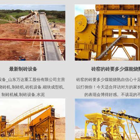
最新制砖设备
砖窑的砖要多少煤能烧
设备_山东万达重工股份有限公司主营
砖窑的砖要多少煤能烧熟自信心十
砖机,制砖机,砖机设备,砌块成型机,
以打倒你！今天适合拜访对方的家
制砖机械,制砖设备,水泥
的表现会博得好感。不该花的