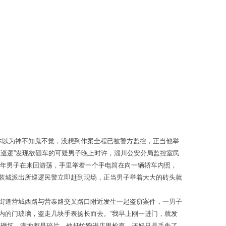
者本以为神不知鬼不觉，没想到作案全程已被警方监控，正当他举
巡逻”发现欲砸车的可疑男子晚上时许，淄川公安分局监控室民
青年男子在来回游荡，手里举着一个手电筒在向一辆轿车内照，
装城派出所巡逻民警立即赶到现场，正当男子举着大大的砖头就
街道营城西路与营泰路交叉路口附近发生一起盗窃案件，一男子
内的门玻璃，盗走几块手表扬长而去。“我早上刚一进门，就发
被砸坏，满地都是碎片。他赶忙跑进店里检查，还好只是丢失了