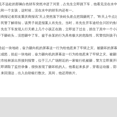
看见不远处的那辆白色轿车突然冲进了河里，占先生立即跳下车，他看见没在水
孩和一个女孩，这时候，没在水中的轿车内还有一。
商报记者郑友重庆商报讯“天上突然落下块砖头差点把我砸死了。”昨天上午点
。民警了解得知，该男子就是报案人肖先生。当时，肖先生开车途经合川区钓鱼
肖先生下车发现人行天桥上几个小孩正在跑，立即追了过去，抓住了其中一个小
桥下砸砖头，没想砸中了车。鉴于余某的行为具有极大的危险性，民警找到孩子
，拾起一块地砖，奋力砸向机的屏幕这一行为给他惹来了牢狱之灾。被砸坏的屏
羞成怒，拾起一块地砖，奋力砸向机的屏幕这一行为给他惹来了牢狱之灾。被砸
连市桂林派出所接到报警，位于三八广场附近的一家银行机被砸，警方立即展开
立即调取了监控录像，很快发现了砸坏机的人。他看起来多岁，穿着运动服，背
，来回溜达，出入自助银行数次。其间，他还用铁片。