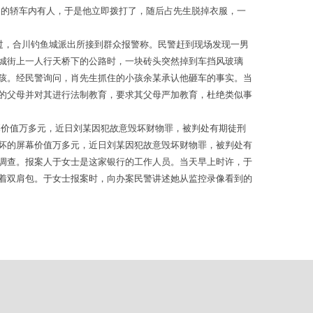
中的轿车内有人，于是他立即拨打了，随后占先生脱掉衣服，一
过，合川钓鱼城派出所接到群众报警称。民警赶到现场发现一男
城街上一人行天桥下的公路时，一块砖头突然掉到车挡风玻璃
孩。经民警询问，肖先生抓住的小孩余某承认他砸车的事实。当
的父母并对其进行法制教育，要求其父母严加教育，杜绝类似事
幕价值万多元，近日刘某因犯故意毁坏财物罪，被判处有期徒刑
坏的屏幕价值万多元，近日刘某因犯故意毁坏财物罪，被判处有
调查。报案人于女士是这家银行的工作人员。当天早上时许，于
着双肩包。于女士报案时，向办案民警讲述她从监控录像看到的