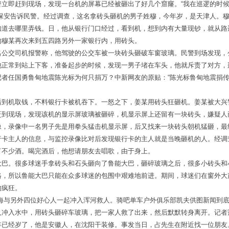
警立即赶到现场，发现一台机的屏幕已经被砸出了好几个窟窿。“我在巡逻的时
的保安告诉民警。经过调查，这名拿砖头砸机的男子姓穆，今年岁，是天津人。
知道去哪里弄钱。日，他从银行门口经过，看到机，想到内有大量现钞，就从路
的穆某再次来到五四路另外一家银行内，用砖头。
名公交司机报警称，他驾驶的公交车被一块砖头砸破车窗玻璃。民警到场发现，
他正常到站上下客，准备起步的时候，发现一男子堵在车头，他就斥责了对方，
者任国勇鲁甸地震陈光标为何只捐万？中新网友的原贴：“陈光标鲁甸地震捐传
后到机取钱，不料银行卡被机吞下。一怒之下，姜某用砖头狂砸机。姜某被大兴
赶到现场，发现该机的显示屏玻璃被砸碎，机显示屏上还留有一块砖头，嫌疑人
像，录像中一名男子先是用拳头猛击机显示屏，后又找来一块砖头朝机猛砸，最
行卡主人的信息，与监控录像比对后发现银行卡的主人就是当晚砸机的人。经调
了不少酒。喝完酒后，他想请朋友去唱歌，由于身上。
大巴。很多球迷手拿砖头和石头砸向了鲁能大巴，砸碎玻璃之后，很多小砖头和
路，所以鲁能大巴只能在众多球迷的包围中艰难地前进。期间，球迷们在窗外大
的疯狂。
多海与另外四位好心人一起冲入浑河救人。骑吧单车户外俱乐部凯夫供图新闻到
人冲入水中，用砖头砸碎车玻璃，把一家人救了出来，然后默默转身离开。记者
已经岁了，他是安徽人，在沈阳干装修。事发当日，占先生在附近找一位朋友。