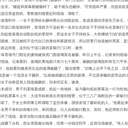
全非。“键盘和屏幕都被砸碎了，箱子锁头也砸掉。”尽管损坏严重，但提款机
爬进店里盗窃的。警察接到报警赶到现场，调取了。
日凌晨时许，一女子竟用砖头砸碎两台自动取款机，造成直接经济损失万余元，
逻至堤口路某路段时，发现前方不远处有一名岁左右的女子手持砖头在某银行门
到处散落着自动取款机的零部件，而这名女子手持砖头，大有继续“行凶”的架
很困难。而且她拒不交代自己的身份和家庭情况，所以民警只知道她叫周某，是
在路边闲逛，走到位于堤口路的某银行门口时，被旁。
一体育场号门附近的麦纳健身房门面玻璃莫名被砸。昨日上午点，记者来到现场
理现场。记者看到，玻璃距离地面只有六七十厘米，被砸的玻璃面积有五六平米
时，他就看到健身房左边的玻璃被砸了，随后报警，“日晚上点半下班之后，店
能是被一个流浪女子砸的，“以前她就砸过店里的玻璃，不过原来砸的是旁边的
浪女子自称是有人指使她砸的，但未经证实，健身。
款未成功，男子刘某恼羞成怒，拾起一块地砖，奋力砸向机的屏幕这一行为给他
砸碎机屏幕今上午，大连市桂林派出所接到报警，位于三八广场附近的一家银行
坏了。于女士和同事立即调取了监控录像，很快发现了砸坏机的人。“他看起来
一名男子来到自助银行内，来回溜达，出入自助银行数次。其间，他还用铁片和
离开了现场。庭审没取出钱先撬后砸由于男子砸机的。
连砸了台机，想从里面偷出钱来，结果一分钱没到手，反倒当场被抓。“有人在银