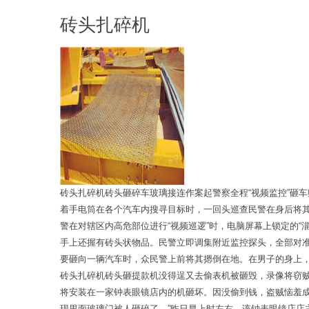
砖头扎碎机
砖头扎碎机砖头砸碎车玻璃接连作案起警察全程“视频监控”砸
着手电筒在各个汽车内搜寻目标时，一回头巡查民警在身后将其
警在对辖区内高危部位进行“视频巡逻”时，电脑屏幕上锁定的
手上还握有砖头状物品。民警立即调集附近监控探头，全部对
要砸向一辆汽车时，众民警上前将其摁倒在地。在男子的身上
砖头扎碎机砖头砸提款机没得逞又去偷表机被砸毁，录像将窃
将安装在一家钟表眼镜店内的机砸坏。因没偷到钱，盗贼恼羞
现里面玻璃门被人砸碎了。”昨日早上时左右，该钟表眼镜店