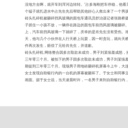
没地方去啊，就开车到浑河边转转。”占多海刚把车停稳，他
个猛子就扎进水中占先生先后帮助其他好心人救出来了一个男
砖头扎碎机被砸碎挡风玻璃的面包车通讯员舒治谋记者张路桥摄
子抓住一小孩不放，一辆停在路边的面包车前挡风玻璃被砸碎
上，汽车前挡风玻璃一下就碎了，庆幸的是肖先生没有受伤。
天，他与几个小伙伴在人行天桥上玩耍，因一时贪玩，就向天
件再次发生，赔偿了元给肖先生，并道歉。
砖头扎碎机:网络整合因多次取款未成功，男子刘某恼羞成怒
三年零三个月。被拍下的男子因多次取款未成功，男子刘某恼
期徒刑三年零三个月。现场男子用地砖砸碎机屏幕今上午，大
女士发现自助银行内的一台机的屏幕被砸坏了。于女士和同事
画面。据于女士说，当天凌晨时许，一名男子来到自助银行内