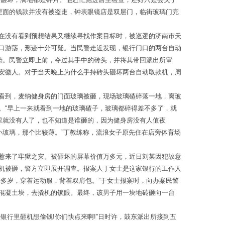
里面的钱款并没有被盗走，钟表眼镜店是双层门，临街玻璃门完
在没有看到预想结果又继续寻找作案目标时，被巡逻的济南市天
口游荡，形迹十分可疑。当民警走近发现，银行门口的两台自动
势。民警立即上前，夺过其手中的砖头，并将其带回派出所审
安徽人。对于当天晚上为什么手持砖头砸坏两台自动取款机，周
看到，麦纳健身房的门面玻璃被砸，现场玻璃碴碎落一地，离玻
。“早上一来就看到一地的玻璃碴子，玻璃都碎得差不多了，就
里就没有人了，也不知道是谁砸的，因为健身房没有人值夜
小玻璃，那个比较薄。”丁教练称，流浪女子原先住在店旁体育场
惹来了牢狱之灾。被砸坏的屏幕价值万多元，近日刘某因犯故意
机被砸，警方立即展开调查。报案人于女士是这家银行的工作人
多岁，穿着运动服，背着双肩包。”于女士报案时，向办案民警
混凝土块，去撬机的锁眼。最终，该男子用一块地砖砸向一台
行里砸机想偷钱!你们快点来啊!”日时许，鼓东派出所接到五