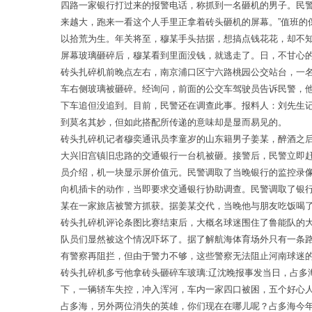
四路一家银行打过来的报警电话，称抓到一名砸机的男子。民
来越大，跑来一看这个人手里正拿着砖头砸机的屏幕。”值班
以拾荒为生。年关将至，穆某手头拮据，想搞点钱花花，却不
屏幕玻璃砸碎后，穆某看到里面没钱，就逃走了。日，不甘心
砖头扎碎机前晚点左右，南京浦口区宁六路桃园公交站台，一
车右侧玻璃被砸碎。经询问，前面的公交车驾驶员告诉民警，
下车追但没追到。目前，民警还在调查此事。报料人：刘先生记
到莫名其妙，但如此搭配所传递的意味却是显而易见的。
砖头扎碎机记者穆奕通讯员李童岁的山东籍男子姜某，醉酒之
大兴旧宫镇旧忠路的交通银行一台机被砸。接警后，民警立即
员介绍，机一块显示屏价值元。民警调取了当晚银行的监控录
向机插卡的动作，当即要求交通银行协助调查。民警调取了银
某在一家旅店被警方抓获。据姜某交代，当晚他与朋友吃饭喝
砖头扎碎机评论条图比赛结束后，大概名球迷围住了鲁能队的
队员们显然被这个情况吓坏了。据了解航海体育场外只有一条
有警察再阻拦，但由于警力不够，这些警察无法阻止河南球迷
砖头扎碎机多亏他拿砖头砸碎车玻璃:辽沈晚报事发当日，占
下，一辆轿车失控，冲入浑河，车内一家四口被困，五个好心
占多海，另外两位消失的英雄，你们现在在哪儿呢？占多海今年