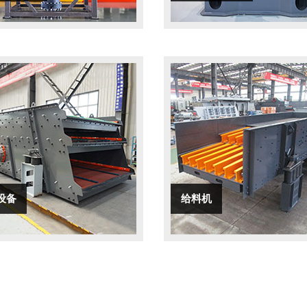
设备
给料机