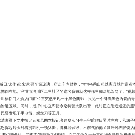
车贼日期:作者:来源:砸车窗玻璃，窃走车内财物，悄悄搭乘出租逃离县城作案
摁倒在地。淄博市淄川区二里社区的这名窃贼就这样稀里糊涂地落网了。“视频
“淄川福临门大酒店门前”位置突然出现一个黑色阴影，只见一个身着黑色西装的
准附近区域。同时，指挥中心立即指令巡特警大队出警，此时正在附近巡逻的服
，民警发现了手电筒、螺丝刀等工具。
贼清晰录下文本报记者嘉风图本报记者建华实习生王宇航昨日零时左右，营城子
成怒挥起砖头对着提款机一顿猛砸，将机器砸毁。不解气的他又砸碎钟表眼镜店
店主开门营业时，发现不仅玻璃门被砸碎，在门旁边的一台某银行自动提款机也