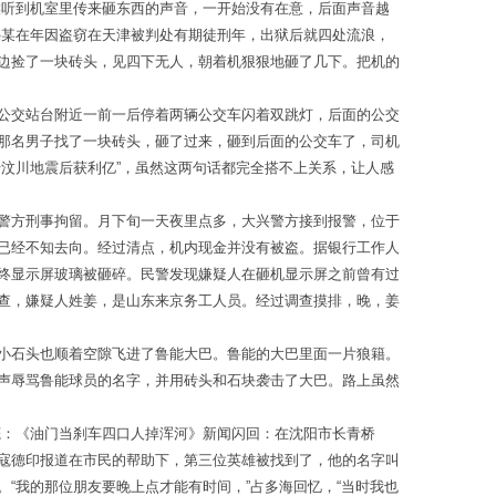
候听到机室里传来砸东西的声音，一开始没有在意，后面声音越
穆某在年因盗窃在天津被判处有期徒刑年，出狱后就四处流浪，
边捡了一块砖头，见四下无人，朝着机狠狠地砸了几下。把机的
公交站台附近一前一后停着两辆公交车闪着双跳灯，后面的公交
那名男子找了一块砖头，砸了过来，砸到后面的公交车了，司机
汶川地震后获利亿”，虽然这两句话都完全搭不上关系，让人感
警方刑事拘留。月下旬一天夜里点多，大兴警方接到报警，位于
已经不知去向。经过清点，机内现金并没有被盗。据银行工作人
终显示屏玻璃被砸碎。民警发现嫌疑人在砸机显示屏之前曾有过
查，嫌疑人姓姜，是山东来京务工人员。经过调查摸排，晚，姜
小石头也顺着空隙飞进了鲁能大巴。鲁能的大巴里面一片狼籍。
声辱骂鲁能球员的名字，并用砖头和石块袭击了大巴。路上虽然
底：《油门当刹车四口人掉浑河》新闻闪回：在沈阳市长青桥
寇德印报道在市民的帮助下，第三位英雄被找到了，他的名字叫
“我的那位朋友要晚上点才能有时间，”占多海回忆，“当时我也