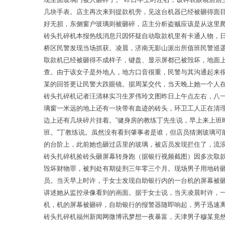
几块手表。店主再次来到提款机旁，见这台机器已经被砸得面目
好无损，东侧窗户玻璃则被砸碎，店主分析盗贼应该是从这里
砖头扎碎机本报热线消息只因怀疑自动取款机里有卡通人物，
桥区民警发现当场抓获。凌晨，济南无影山派出所值班民警巡
取款机已经被砸得不成样子，键盘、显示屏都已被毁坏，地面上
查。由于该女子是外地人，地方口音很重，民警与其沟通起来
某的回答更让民警大跌眼镜。据周某交代，当天晚上她一个人
砖头扎碎机记者汪清林实习生罗伟玲文图昨日上午点左右，八
璃窗一米远的地上还有一块带有血迹的砖头，环卫工人正在清
边上还有几块碎片挂着。”健身房的教练丁先生说，早上来上班
班。”丁教练说。虽然没有看到肇事者是谁，但店员猜测玻璃可
的台阶上，此前她也砸过店里的玻璃，被店员发现拦住了，流
砖头扎碎机捡砖头砸屏幕转身跑（据银行视频截图）因多次取
毁坏财物罪，被判处有期徒刑三年零三个月。现场男子用地砖
员。当天早上时许，于女士发现自助银行内的一台机的屏幕被砸
讲述她从监控录像看到的画面。据于女士说，当天凌晨时许，
机，机的屏幕被砸碎，自助银行的报警器随即响起，男子迅速
砖头扎碎机福州新闻网微博讯梦想一夜暴富，天津男子穆某竟然