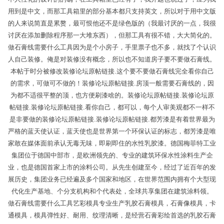
用到是中文，而那工具箱里的部分基本都只支持英文，所以对于用中文版
的人来说简直是累赘，最可恨他还不是绿色版的（我最讨厌的一点，我很
讨厌在添加删除程序那一大堆东西），但那工具有很不错，大大简化的。
做石膏线需要什么工具因为是个小房子，手里票子也不多，就找了个认识
人自己装修。俺是对装修没有概念，所以也不知道房子要不要做石膏线。
本帖于时分被修改装修论坛原帖链接.这个要不要做石膏线完全看你自己
的需求，可做可不做的！装修论坛原帖链接.房顶一般需要石膏线的，因
为都不适很平整的顶，也方便刷漆啥的。装修论坛原帖链接.装修论坛原
帖链接.装修论坛原帖链接.看你自己，都可以，每个人审美观都不一样不
是非要做的装修论坛原帖链接.装修论坛原帖链接.都芳漆是有着世界最为
严格的蓝天使认证，蓝天使也是世界第一个环保认证的标志，都芳漆是唯
家敢在媒体面前承认无毒无味，即刷即住的水性乳胶漆。德国梅菲特工业
集团位于德国中部市，是欧洲领先的、专业的建筑环保水性涂料生产企
业，也是德国首家上市的涂料公司。从先生创建至今，经过了近百年的发
展历史，集团业务已经遍及多个国家和地区，在世界范围内拥有个大型现
代化生产基地、个分支机构和个代表处，全球共享集团在建筑涂料领。
做石膏线需要什么工具艺彩模具专业生产乳胶石膏模具，石膏像模具，卡
通模具，模具弹性好、耐用、纹理清晰，是经营石膏彩绘首选的乳胶石膏