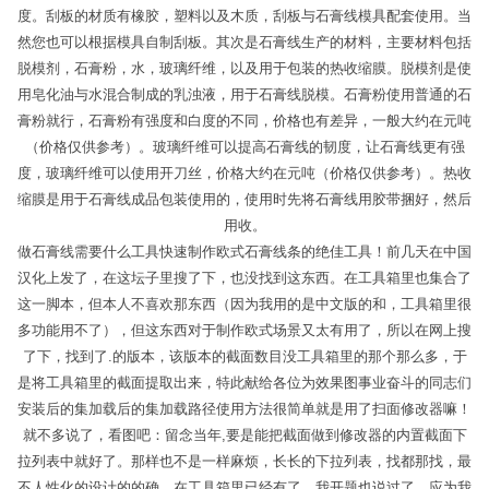
度。刮板的材质有橡胶，塑料以及木质，刮板与石膏线模具配套使用。当
然您也可以根据模具自制刮板。其次是石膏线生产的材料，主要材料包括
脱模剂，石膏粉，水，玻璃纤维，以及用于包装的热收缩膜。脱模剂是使
用皂化油与水混合制成的乳浊液，用于石膏线脱模。石膏粉使用普通的石
膏粉就行，石膏粉有强度和白度的不同，价格也有差异，一般大约在元吨
（价格仅供参考）。玻璃纤维可以提高石膏线的韧度，让石膏线更有强
度，玻璃纤维可以使用开刀丝，价格大约在元吨（价格仅供参考）。热收
缩膜是用于石膏线成品包装使用的，使用时先将石膏线用胶带捆好，然后
用收。
做石膏线需要什么工具快速制作欧式石膏线条的绝佳工具！前几天在中国
汉化上发了，在这坛子里搜了下，也没找到这东西。在工具箱里也集合了
这一脚本，但本人不喜欢那东西（因为我用的是中文版的和，工具箱里很
多功能用不了），但这东西对于制作欧式场景又太有用了，所以在网上搜
了下，找到了.的版本，该版本的截面数目没工具箱里的那个那么多，于
是将工具箱里的截面提取出来，特此献给各位为效果图事业奋斗的同志们
安装后的集加载后的集加载路径使用方法很简单就是用了扫面修改器嘛！
就不多说了，看图吧：留念当年,要是能把截面做到修改器的内置截面下
拉列表中就好了。那样也不是一样麻烦，长长的下拉列表，找都那找，最
不人性化的设计的的确，在工具箱里已经有了，我开题也说过了，应为我