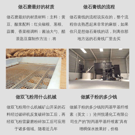
做石磨最好的材质
做石膏线的流程
做石磨最好的材质材料：主料：黄
做石膏线的流程说实在的，整个流
豆、酸浆配料：红尖椒根、葱根、
程你去熟悉起来非常的麻烦，如果
蒜瓣、香菜根调料：酱油大勺、醋
你只是想做石膏线的话，到离你那
茶匙豆腐制作方法：.将
地方远的石膏线厂里去买
做双飞粉用什么机械
做腻子粉的多少钱
做双飞粉用什么机械矿山开采的石
做腻子粉的多少钱羟丙基甲基纤维
料经过破碎机反复破碎加工后，再
素（英文：）沧州悦通化工有限公
经双飞粉雷蒙磨粉碎加工后可应用
司生产的“羟丙基甲基纤维素”具有
于诸多领域。随着近几年
增稠保水效果好，价格