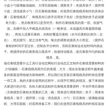
小盆小勺玻璃板或磁砖、大理石面板碗：调浆夹子：夹摸具筷子：搅拌用
小盆：清洗摸具小勺：舀石膏粉玻璃板：封底用石膏线模具制作的具体步
骤：石膏线模具厂、将模具对口拼齐后用夹子夹好（所使用的夹子必须要
有力度），然后检查对口是否对齐。制作石膏线模具的第一层。依据气
温，在碗中加入半碗温水或清水（一般来说，水温越高石膏凝固得越
快），再加入适量石膏粉，水刚好覆盖石膏粉（水与石膏粉比例为：左
右），然后搅匀，使之没有气泡。每次的调浆依摸具大小而定。（搅拌石
膏粉的时间不宜过长，控制在半分种内，否则石膏粉会在短时间内就会
干。将搅拌好的石膏浆倒入模具中，快速转动模具，使石膏浆均匀的粘满
模具，直。
做石膏线需要什么工具行业动态网站行业动态正文制作石膏线需要材料的
介绍编辑：-石膏线模具因为它的美观，大方，现在在装修过程中越来越
多的家庭选用他做为装饰材料，所以我们在安装石膏线模具的时候也需要
一些工具，免的大家在使用的过程中，出现手忙脚乱的情况，接下来就给
大家进行的介绍。先给大家说说制作石膏模具需要原料：半水纤维石膏粉
（又称摸型石膏粉水需要的工具：碗：用来进行调浆用的；夹子：用来夹
着模具；筷子：搅拌用；小盆：清洗摸具；小勺：舀石膏粉；玻璃板或磁
砖、大理石面板：封底用准备工作：我们在使用石膏线模具的时候应该放