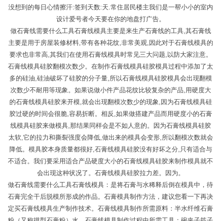
没想到的每日心情擦汗:签到天数:天.常住居民楼主我们是一帮小小的室内
设计爱号者今天要在你的地盘打广告。
做石膏线需要什么工具石膏线模具主要是来生产石膏线的工具,其石膏线
主要是用于房屋装修材料,带有各种花纹,非常美观,因此对于石膏线模具的
要求也非常高,其我们在使用石膏线模具时常见三大问题,以防大家注意。
石膏线模具硅胶翻模次数少。在制作石膏线模具硅胶模具过程中添加了太
多的硅油,硅油破坏了硅胶的分子量,所以石膏线模具硅胶模具会出现翻模
次数少不耐用等现象。如果说做小件产品花纹比较复杂的产品,用硬度大
的石膏线模具硅胶来开模,就会出现翻模次数少的现象,因为石膏线模具硅
胶过硬的时间会很脆,容易折断。相反,如果做搭建产品而用硬度小的石膏
线模具硅胶来做模具,那结果同样会是不如人意的。因为石膏线模具硅胶
太软,它的拉力和撕裂强度会降低,做出来的模具会变形,所以翻模次数就会
降低。模具胶本身质量都很好,石膏线模具硅胶没有好坏之分,只有适合与
不适合。我们要采用适合产品硬度大小的石膏线模具硅胶来制作模具就不
会出现这种状况了。石膏线模具硅胶拉力差。因为。
做石膏线需要什么工具石膏线模具：是将石膏与水稀释后倒在模具中，待
石膏完全干后脱模所形成的作品。石膏模具制作方法，建议您看一下再决
定买石膏线模具生产制作技术。石膏线模具制作所需原料：半水纤维石膏
粉（又称摸型石膏粉）水。石膏线模具制作过程中所需工具：碗夹子筷子