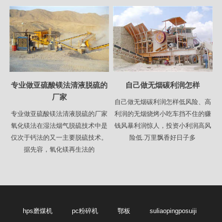
专业做亚硫酸镁法清液脱硫的
自己做无烟碳利润怎样
厂家
自己做无烟碳利润怎样低风险、高
专业做亚硫酸镁法清液脱硫的厂家
利润的无烟烧烤小吃车挡不住的赚
氧化镁法在湿法烟气脱硫技术中是
钱风暴利润惊人，投资小利润高风
仅次于钙法的又一主要脱硫技术。
险低.万里飘香好日子多
据先容，氧化镁再生法的
hps磨煤机
pc粉碎机
鄂板
suliaopingposuiji