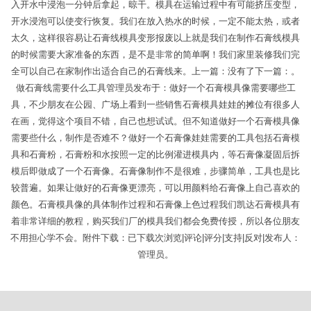
入开水中浸泡一分钟后拿起，晾干。模具在运输过程中有可能挤压变型，
开水浸泡可以使变行恢复。我们在放入热水的时候，一定不能太热，或者
太久，这样很容易让石膏线模具变形报废以上就是我们在制作石膏线模具
的时候需要大家准备的东西，是不是非常的简单啊！我们家里装修我们完
全可以自己在家制作出适合自己的石膏线来。上一篇：没有了下一篇：。
做石膏线需要什么工具管理员发布于：做好一个石膏模具像需要哪些工
具，不少朋友在公园、广场上看到一些销售石膏模具娃娃的摊位有很多人
在画，觉得这个项目不错，自己也想试试。但不知道做好一个石膏模具像
需要些什么，制作是否难不？做好一个石膏像娃娃需要的工具包括石膏模
具和石膏粉，石膏粉和水按照一定的比例灌进模具内，等石膏像凝固后拆
模后即做成了一个石膏像。石膏像制作不是很难，步骤简单，工具也是比
较普遍。如果让做好的石膏像更漂亮，可以用颜料给石膏像上自己喜欢的
颜色。石膏模具像的具体制作过程和石膏像上色过程我们凯达石膏模具有
着非常详细的教程，购买我们厂的模具我们都会免费传授，所以各位朋友
不用担心学不会。附件下载：已下载次浏览|评论|评分|支持|反对|发布人：
管理员。