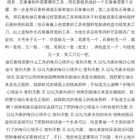
模具，石膏像制作需要哪些工具，用石膏模具做好一个石膏像需要个步
骤，第一步是用石膏粉调成石膏浆做出石膏像白胚，第二步是给石膏像上
色。用石膏粉做石膏像过程需要的工具有模具夹子封底板底塞石膏粉搅拌
石膏粉用的器皿；给石膏像上色需要的工具有颜料笔刷调色盘勾线笔美工
刀。以上是制作出石膏像所需的工具，当地文具店有售同时艺彩模具厂也
提供。大号夹子元一个，封底板元一张，底赛毛一个，石膏粉毛一斤，颜
料一套色，元一瓶，一瓶，笔刷元一套（套支），调色盘元一个，勾线笔
元一支，美工刀元一把。
做石膏线需要什么工具的每日心情开心:签到天数:天.以坛为家的每日心情
奋斗:签到天数:天.以坛为家的每日心情开心:签到天数:天.以坛为家永恒的
绿光:应该可以用倒角刨面啊倒角剖面做出来是在侧面的，我想要它做出
来是在正面的，就跟欧式的墙面上的线条那样，不知道怎么做啊？的每日
心情奋斗:签到天数:天.以坛为家向前行:倒角剖面做出来是在侧面的，我
想要它做出来是在正面的，就跟欧式的墙面上的线条那样，不知道怎么做
啊？倒角刨面后旋转应该就可以了吧的每日心情奋斗小时前签到天数:天.
以坛为家的每日心情开心:签到天数:天.以坛为家永恒的绿光:倒角刨面后
旋转应该就可以了吧那样的话做一个长条可以，但是要做一个方形的就不
行了的每日心情开心:签到天数:天.以坛为家。:做出来旋转应该就没问题
吧映像都试试看都试过了，不行，我想肯定是哪里出了问题，有什么地方