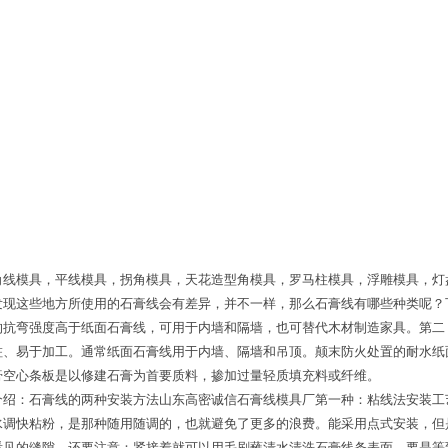
角线模具，平线模具，拐角模具，天花造型角模具，罗马柱模具，浮雕模具，灯
发现这些地方所使用的石膏线会有差异，并不一样，那么石膏线有哪些种类呢？
的抗弯强度高于纸面石膏线，可用于内墙和隔墙，也可替代木材制造家具。第二
蛀、易于加工。通常纸面石膏线用于内墙、隔墙和吊顶。颠末防火处置的耐水纸
膏空心条板是以修建石膏为首要质料，掺加过量轻质填充料或纤维。
介绍：石膏线的两种安装方法山东高密诚信石膏线模具厂第一种：粘线法安装工
水调快粘粉，是那种随用随调的，也就避免了更多的浪费。能采用点式安装，但
看见的缝隙。还要注意：紧接着就可以用毛刷蘸清水清洗石膏线条表面。要是等