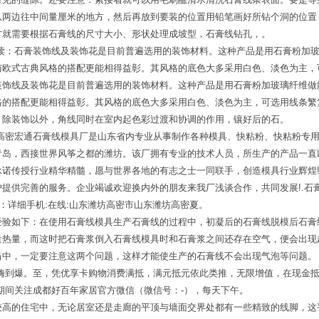
从两边往中间量厘米的地方，然后再放到要装的位置用铅笔画好所钻个洞的位置
方就需要根据石膏线的尺寸大小、形状处理成坡型，石膏线钻孔，。
导读：石膏装饰线及装饰花是目前普遍选用的装饰材料。这种产品是用石膏粉加
与欧式古典风格的搭配更能相得益彰。其风格的底色大多采用白色、淡色为主，
装饰线及装饰花是目前普遍选用的装饰材料。这种产品是用石膏粉加玻璃纤维做
格的搭配更能相得益彰。其风格的底色大多采用白色、淡色为主，可选用线条繁
。除装饰以外，角线同时在室内起色彩过渡和协调的作用，镶好后的石。
东高密宏通石膏线模具厂是山东省内专业从事制作各种模具、快粘粉、快粘粉专
青岛，西接世界风筝之都的潍坊。该厂拥有专业的技术人员，所生产的产品一直
承诺传授行业精华精髓，愿与世界各地的有志之士一同联手，创造模具行业辉煌
供完善的服务。企业竭诚欢迎换内外的朋友来我厂浅谈合作，共同发展!.石膏线
：详细手机:在线:山东潍坊高密市山东潍坊高密夏。
经验如下：在使用石膏线模具生产石膏线的过程中，初凝后的石膏线脱模后石膏
量热量，而这时把石膏浆倒入石膏线模具时和石膏浆之间还存在空气，便会出现
当中，一定要注意这两个问题，这样才能使生产的石膏线不会出现气泡等问题。
嗨到爆。至，凭优享卡购物消费满抵，满元抵元依此类推，无限增值，在现金抵
期间关注成都好百年家居官方微信（微信号：-），每天下午。
较高的住宅中，无论居室还是走廊的平顶与墙面交界处都有一些精致的线脚，这