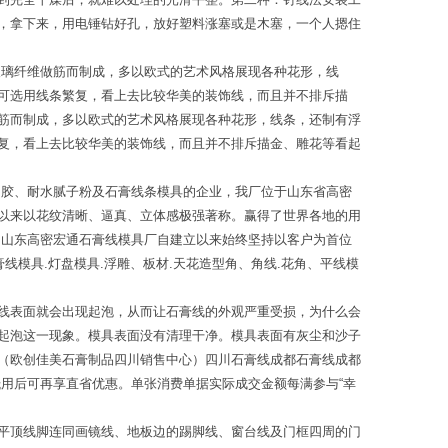
，拿下来，用电锤钻好孔，放好塑料涨塞或是木塞，一个人摁住
玻璃纤维做筋而制成，多以欧式的艺术风格展现各种花形，线
可选用线条繁复，看上去比较华美的装饰线，而且并不排斥描
筋而制成，多以欧式的艺术风格展现各种花形，线条，还制有浮
复，看上去比较华美的装饰线，而且并不排斥描金、雕花等看起
用胶、耐水腻子粉及石膏线条模具的企业，我厂位于山东省高密
以来以花纹清晰、逼真、立体感极强著称。赢得了世界各地的用
!山东高密宏通石膏线模具厂自建立以来始终坚持以客户为首位
模具.灯盘模具.浮雕、板材.天花造型角、角线.花角、平线模
线表面就会出现起泡，从而让石膏线的外观严重受损，为什么会
起泡这一现象。模具表面没有清理干净。模具表面有灰尘和沙子
（欧创佳美石膏制品四川销售中心）四川石膏线成都石膏线成都
用后可再享直省优惠。单张消费单据实际成交金额每满参与“幸
平顶线脚连同画镜线、地板边的踢脚线、窗台线及门框四周的门