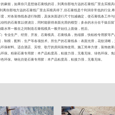
常的麻烦，如果你只是想做石膏线的话，到离你那地方远的石膏线厂里去买模具
,到离你那地方远的石膏线厂里去买模具得了,但石膏线是个利润非常低的行业,
厚度，对各装饰线条进行制图，及抹灰面进行尺寸扣减确定，使石膏线条工件与
流动性的石膏浆以便浇注，同时能获得表面光滑的模型；多余的水分在干燥后留
的吸水率一般在之间制造石膏线模具一般开始往上面做，然后。
军）专业生产、经营、开发、石膏模具、石膏线条，热缩膜，快粘粉专用胶等产
刻．制模．配料．生产等各项技术。所生产的石膏线条：表面光滑，花纹清晰，
色环保材料。适合酒店、宾馆、歌厅的房间装饰使用。施工简单方便，装饰效果
色环保。粉刷石膏专用胶：本产品粘度高，粘接力强，无毒无味、绿色环保。免
绿色环保。钢化仿瓷石膏专用胶：本产品粘度高，粘接力强，无毒无味。