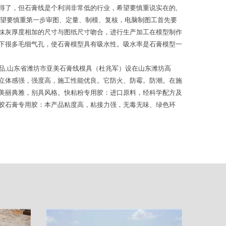
得了，但石膏线是个利润非常低的行业，希望要慎重说实在的,
希望要慎重第一步审图、定量、制模、复核，电脑制图工首先要
抹灰厚度相加的尺寸与图纸尺寸吻合，进行生产加工在模型制作
下很多毛细气孔，使石膏模型具有吸水性。吸水率是石膏模型一
品,山东省潍坊市亚美石膏线模具（杜兆军）设在山东潍坊高
立体感强，强度高，施工性能优良。它防火、防霉。防潮。在施
美丽典雅，别具风格。快粘粉专用胶：进口原料，经科学配方及
胶石膏专用胶：本产品粘度高，粘接力强，无毒无味、绿色环