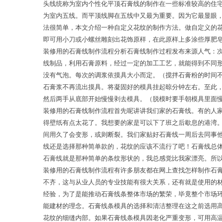
头线统称为室内个性化平顶石膏线的制作在一些标准较高的住
为室内五线。而平顶线脚在五线中又最为重要。因为它最显眼
法很简单，本文介绍一种自定义花纹的制作方法。做自定义的
即可用小刀或小螺丝雕刻出花饰原样，在此原样上多涂些厚肥
装修用的石膏线制作流程分析石膏线制作过程发布来源人气：
线制品，利用石膏原料，经过一定的加工工艺，就能得到不同
没有气泡。每次的调浆依摸具大小而定。（搅拌石膏粉的时间
石膏浆不再流出摸具。将凝固好的模具挂起晾分钟左右。至此
然后两手从底部开始慢慢剥去模具。（脱模时要手朝模具里面
装修用的石膏线制作流程首先呢讲讲我们家的石膏线。有的人
得壁纸有点太花了。我想要的家是可以下了班之后歇息的港湾
间用久了会变形，或则断裂。我们家贴好石膏线一周后去同事
线还是选择那种简单款的，花纹的应该不流行了吧！石膏线总
石膏线就是那种简单的条纹形状的，我总感觉比我家漂亮。所
装修用的石膏线制作流程有许多朋友都在网上查找怎样制作石
不齐，这与从业人员的专业技能有很大关系，还有就是使用的
经验，为了是能推动石膏线条整体市场的繁荣，毕竟整个市场
能建材的理念。石膏线条模具的选择和清洁整理在这之前选用
花纹的细缝内部。如果石膏线条模具因老化严重变形，可用高