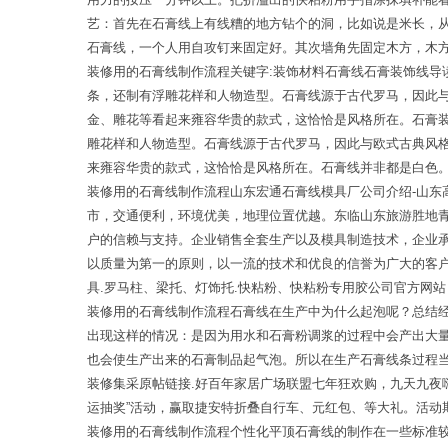
艺：首先在石膏线上有线糟的地方钻个的洞，比如说是米长，
石膏线，一个人用自攻钉来固定好。其次墙角先固定木方，木
装修用的石膏线制作流程关键字:装饰材料石膏线石膏装饰线
条，还制有浮雕花样和人物造型。石膏线源于古代罗马，因此
金、雕花等看起来雍容华贵的款式，这恰恰是风格所在。石膏
雕花样和人物造型。石膏线源于古代罗马，因此与欧式古典风
来雍容华贵的款式，这恰恰是风格所在。石膏线并非都是白色
装修用的石膏线制作流程山东宏通石膏线模具厂公司介绍-山
市，交通便利，环境优美，地理位置优越。东临山东旅游胜地
户的信赖与支持。企业销售全套生产以及模具制造技术，企业
以质量为第一的原则，以一流的技术和优良的信誉为广大的客户提
具.罗马柱、梁托、灯饰托.快粘粉、快粘粉专用胶公司官方网站
装修用的石膏线制作流程石膏线在生产中为什么起泡呢？总结
出现这样的情况：是因为用水和石膏粉调浆的过程中会产出大
也会使生产出来的石膏制品起气泡。所以在生产石膏线条过程
装修集采原帖链接.好百年家居广场联盟七年狂欢购，九天九夜
运抽奖”活动，赢取捷安特折叠自行车、元红包、等大礼。活动
装修用的石膏线制作流程个性化平顶石膏线的制作在一些标准