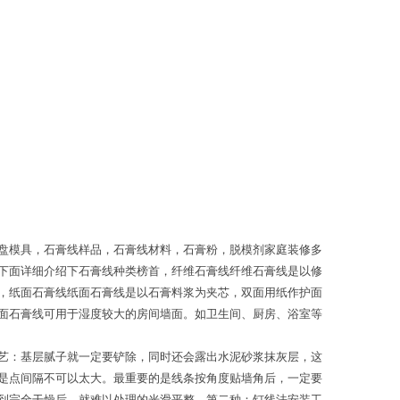
盘模具，石膏线样品，石膏线材料，石膏粉，脱模剂家庭装修多
下面详细介绍下石膏线种类榜首，纤维石膏线纤维石膏线是以修
，纸面石膏线纸面石膏线是以石膏料浆为夹芯，双面用纸作护面
面石膏线可用于湿度较大的房间墙面。如卫生间、厨房、浴室等
艺：基层腻子就一定要铲除，同时还会露出水泥砂浆抹灰层，这
是点间隔不可以太大。最重要的是线条按角度贴墙角后，一定要
到完全干燥后，就难以处理的光滑平整。第二种：钉线法安装工