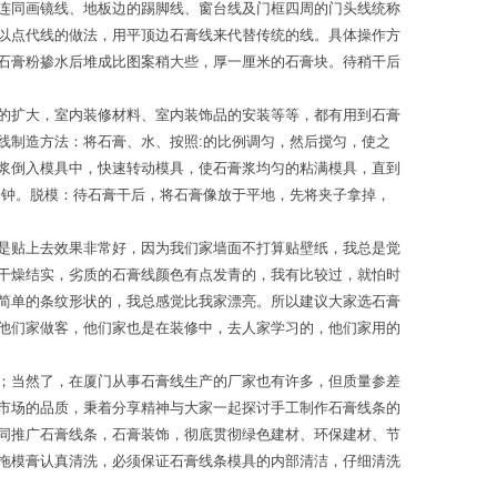
连同画镜线、地板边的踢脚线、窗台线及门框四周的门头线统称
以点代线的做法，用平顶边石膏线来代替传统的线。具体操作方
石膏粉掺水后堆成比图案稍大些，厚一厘米的石膏块。待稍干后
的扩大，室内装修材料、室内装饰品的安装等等，都有用到石膏
线制造方法：将石膏、水、按照:的比例调匀，然后搅匀，使之
浆倒入模具中，快速转动模具，使石膏浆均匀的粘满模具，直到
分钟。脱模：待石膏干后，将石膏像放于平地，先将夹子拿掉，
是贴上去效果非常好，因为我们家墙面不打算贴壁纸，我总是觉
干燥结实，劣质的石膏线颜色有点发青的，我有比较过，就怕时
简单的条纹形状的，我总感觉比我家漂亮。所以建议大家选石膏
他们家做客，他们家也是在装修中，去人家学习的，他们家用的
；当然了，在厦门从事石膏线生产的厂家也有许多，但质量参差
市场的品质，秉着分享精神与大家一起探讨手工制作石膏线条的
同推广石膏线条，石膏装饰，彻底贯彻绿色建材、环保建材、节
拖模膏认真清洗，必须保证石膏线条模具的内部清洁，仔细清洗