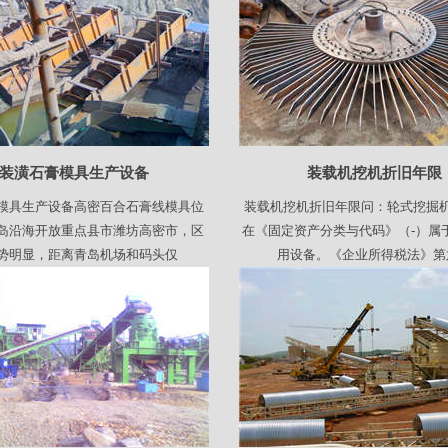
装潢石膏模具生产设备
装载机挖机折旧年限
模具生产设备高密百合石膏线模具位
装载机挖机折旧年限问：轮式挖掘
岛沿海开放重点县市潍坊高密市，区
在《固定资产分类与代码》（-）属
势明显，距离青岛机场和码头仅
用设备。《企业所得税法》第