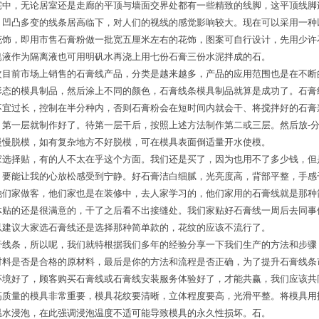
宅中，无论居室还是走廊的平顶与墙面交界处都有一些精致的线脚，这平顶线脚
，凹凸多变的线条居高临下，对人们的视线的感觉影响较大。现在可以采用一种
花饰，即用市售石膏粉做一批宽五厘米左右的花饰，图案可自行设计，先用少许
皂液作为隔离液也可用明矾水再浇上用七份石膏三份水泥拌成的石。
次目前市场上销售的石膏线产品，分类是越来越多，产品的应用范围也是在不断
形态的模具制品，然后涂上不同的颜色，石膏线条模具制品就算是成功了。石膏
不宜过长，控制在半分种内，否则石膏粉会在短时间内就会干、将搅拌好的石膏
，第一层就制作好了。待第一层干后，按照上述方法制作第二或三层。然后放-
慢慢脱模，如有复杂地方不好脱模，可在模具表面倒适量开水使模。
家选择贴，有的人不太在乎这个方面。我们还是买了，因为也用不了多少钱，但
。要能让我的心放松感受到宁静。好石膏洁白细腻，光亮度高，背部平整，手感
他们家做客，他们家也是在装修中，去人家学习的，他们家用的石膏线就是那种
体贴的还是很满意的，干了之后看不出接缝处。我们家贴好石膏线一周后去同事
以建议大家选石膏线还是选择那种简单款的，花纹的应该不流行了。
膏线条，所以呢，我们就特根据我们多年的经验分享一下我们生产的方法和步骤
材料是否是合格的原材料，最后是你的方法和流程是否正确，为了提升石膏线条
环境好了，顾客购买石膏线或石膏线安装服务体验好了，才能共赢，我们应该共
高质量的模具非常重要，模具花纹要清晰，立体程度要高，光滑平整。将模具用
温水浸泡，在此强调浸泡温度不适可能导致模具的永久性损坏。石。