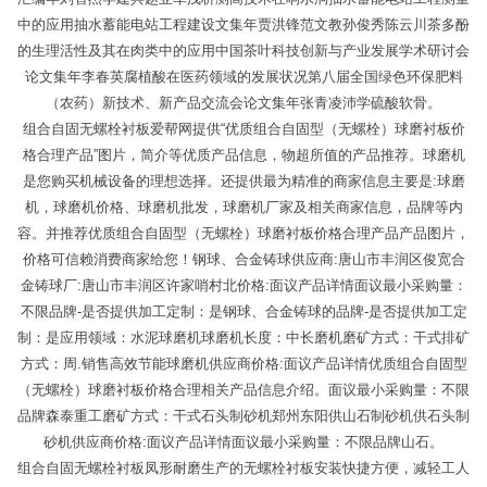
中的应用抽水蓄能电站工程建设文集年贾洪锋范文教孙俊秀陈云川茶多酚
的生理活性及其在肉类中的应用中国茶叶科技创新与产业发展学术研讨会
论文集年李春英腐植酸在医药领域的发展状况第八届全国绿色环保肥料
（农药）新技术、新产品交流会论文集年张青凌沛学硫酸软骨。
组合自固无螺栓衬板爱帮网提供“优质组合自固型（无螺栓）球磨衬板价
格合理产品”图片，简介等优质产品信息，物超所值的产品推荐。球磨机
是您购买机械设备的理想选择。还提供最为精准的商家信息主要是:球磨
机，球磨机价格、球磨机批发，球磨机厂家及相关商家信息，品牌等内
容。并推荐优质组合自固型（无螺栓）球磨衬板价格合理产品产品图片，
价格可信赖消费商家给您！钢球、合金铸球供应商:唐山市丰润区俊宽合
金铸球厂:唐山市丰润区许家哨村北价格:面议产品详情面议最小采购量：
不限品牌-是否提供加工定制：是钢球、合金铸球的品牌-是否提供加工定
制：是应用领域：水泥球磨机球磨机长度：中长磨机磨矿方式：干式排矿
方式：周.销售高效节能球磨机供应商价格:面议产品详情优质组合自固型
（无螺栓）球磨衬板价格合理相关产品信息介绍。面议最小采购量：不限
品牌森泰重工磨矿方式：干式石头制砂机郑州东阳供山石制砂机供石头制
砂机供应商价格:面议产品详情面议最小采购量：不限品牌山石。
组合自固无螺栓衬板凤形耐磨生产的无螺栓衬板安装快捷方便，减轻工人