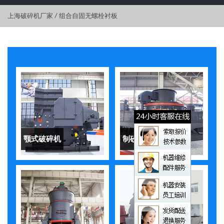
上海破碎机厂家
/
组合自固无螺栓衬板
颚式破碎机
制砂机