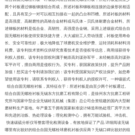
两个衬板通过铆板铆接组合而成，所述衬板和铆板相连接的边缘形状相适
配，且具有至少一对可以相互扣接在一起的凸台和凹槽。所述衬板的材料
是高强度、高耐磨性的高铬合金材料或马氏体－贝氏体耐磨合金材料。所
述铆板的材料是低合金、高韧性、高强度合金钢。采用上述镶嵌式组合自
固无螺栓衬板使得安装快捷方便，大大减轻工人劳动强度，衬板使用寿命
长、安全可靠性好，极大地降低了球磨机安全维护费、运转消耗和材料消
耗费。该专利技术资料仅供研究查看技术是否侵权等信息，商用须获得专
利权人授权。该专利全部权利属于鲍崇高刘谋孙军平，未经鲍崇高刘谋孙
军平许可，擅自商用是侵权行为。买专利，获国家政策扶持，提升产品附
加值！想买这个专利请加我们的：该专利受国家知识产权法保护。如您希
望使用该专利，请联系专利权人，获得专利权人的授权许可。一种镶嵌式
组合自固无螺栓衬板，其特征在于：所述衬板是由至少两个衬板通过。
组合自固无螺栓衬板无锡东方抗磨工程有限公司，是徐州东方抗磨工程研
究所与国家中型企业无锡砖瓦机械（集团）总公司合资组建的国内大型耐
磨材料生产基地。年产量五千拥有国家标准设计铸造和热处理厂房平方米
和先进的冶炼、热处理设备；理化检测中心，拥有万能试验机、冲击机、
快速碳硫分析仪等整套理化检测设备，有效地保证了产品.详细阅读无锡
哪里有比较好的组合自固无螺栓球磨机衬板供应商？无锡口碑比较好的组