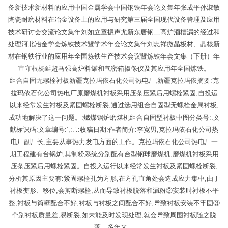
备新技术新材料的应用中国金属学会中国钢铁年会论文集年张成平孙淑敏
陶瓷耐磨材料在冶金设备上的应用与研究第三届全国现代设备管理及应用
技术研讨会交流论文集年刘如立童振声尤新东唐钢二高炉溜槽漏的经过和
处理河北冶金学会炼铁技术暨学术年会论文集年刘忠祥微晶板材、晶核新
材在钢铁行业的应用年全国炼铁生产技术会议暨炼铁年会文集（下册）年
宣守根杨延超马强高炉料罐和气密箱摄像仪及其应用年全国炼铁。
组合自固无螺栓衬板新疆克拉玛依石化公司热电厂,新疆克拉玛依摘要:克
拉玛依石化公司热电厂原磨煤机衬板采用压条压紧后用螺栓紧固,自投运
以来经常发生衬板及紧固螺栓断裂,通过选用组合自固型无螺栓金属衬板,
成功地解决了这一问题。:燃煤锅炉磨煤机组合自固型衬板中图分类号:.文
献标识码:文章编号:’,:.’.:收稿日期:作者简介:李宽男,克拉玛依石化公司热
电厂副厂长,主要从事热力发电方面的工作。克拉玛依石化公司热电厂一
期工程建有台锅炉,其制粉系统分别配有台型钢球磨煤机,磨煤机衬板采用
压条压紧后用螺栓紧固。自投入运行以来经常发生衬板及紧固螺栓断裂,
分析其原因主要有:紧固螺栓孔为方形,在方孔直角处会造成应力集中,由于
衬板变形、移位,会剪断螺栓,从而导致衬板脱落和漏粉②安装时衬板不平
整,衬板与筒壁配合不好,衬板与衬板之间配合不好,导致衬板安装不牢固③
个别衬板质量差,易断裂,如未能及时发现处理,就会导致周围衬板随之脱
落。多年来。