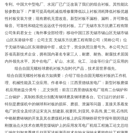
专利。中国大中型电厂、水泥厂已广泛改装了我们的组合衬板。其性能比
较参数如下：产量可提高电耗减低维修量降低以上衬板消耗降低衬板优越
性衬板安装方便；现有磨机无需改造。新型衬板不漏粉、漏料，并可降低
噪音。可靠性和稳定性远远优于传统衬板。工厂无锡市东方抗磨工程有限
公司朱莉君女士（海外事业部经理）移动中国江苏无锡市锡山区无锡市锡
山区东港镇中窑：公司主页.无锡东方抗磨工程有限公司（简称公司）位
于无锡市锡山区东湖塘镇中窑，成立于，营业执照注册号为。本公司为江
苏省高新技术企业，拥有国内著名专家三人，耐磨、耐热、耐腐技术居国
内外领先水平。其中在电厂、矿山、水泥、化工、冶金等行业广泛应用的
组合自固无螺栓球磨机衬板为划时代产品，技术居世界领先。
组合自固无螺栓衬板俞方如摘要：介绍了组合自固无螺栓衬板的工作机
理、机械性能及工业应用。作者单位：江西景德镇发电厂：新型衬板磨煤
机应用效益分类号：.,正文快照：前言江西景德镇发电厂现有二台锅炉和
二台锅炉，其制粉系统分别配有钢球磨及钢球磨各台。它们运行的好坏，
特别是磨煤机中的钢球和衬板的损坏、磨损、泄漏等问题，直接关系着发
电厂的安全及经济运宋克兴,郜建新,祝要民,刘亚民,辛高伟,黄二明,石伟民
中铬耐磨铸钢的开发及其在磨煤机衬板上的应用钢铁研究学报年期闵强赵
刚微油点火技术在燃用贫煤锅炉上的应用发耳电厂机组工程施工论文总结
汇编年刘智杰季建兵赵亚军浅析测高技术在响水涧抽水蓄能电站工程测量