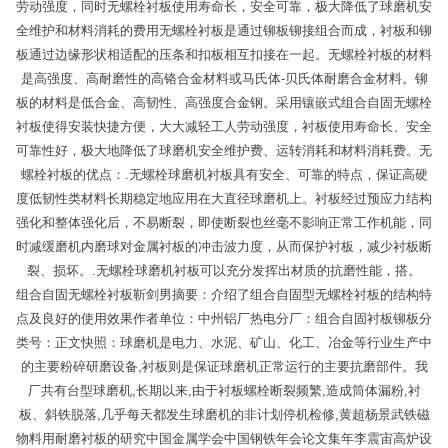
劳动强度，同时无螺栓衬板使用寿命长，安全可靠，极大降低了球磨机安
全维护和材料消耗的费用无螺栓衬板是通过铆板铆接组合而成，衬板和铆
板通过边缘形状相适配的压条和扣板相互扣接在一起。无螺栓衬板的材料
是高强度、高耐磨性的高铬合金材料或马氏体-贝氏体耐磨合金材料。铆
板的材料是低合金、高韧性、高强度合金钢。采用镶嵌式组合自固无螺栓
衬板使得安装快捷方便，大大减轻工人劳动强度，衬板使用寿命长、安全
可靠性好，极大地降低了球磨机安全维护费、运转消耗和材料消耗费。无
螺栓衬板的优点：.无螺栓球磨机衬板具有安全、可靠的特点，保证高硬
度低韧性类材料长期稳定地应用在大直径球磨机上。衬板经过预应力结构
强化和整体强化后，不易断裂，即使断裂也丝毫不影响正常工作机能，同
时减缓磨机内磨球对金属衬板的冲击波力度，从而保护衬板，减少衬板断
裂、损坏。.无螺栓球磨机衬板可以充分发挥出材质的抗磨性能，搭。
组合自固无螺栓衬板靳剑男摘要：介绍了组合自固型无螺栓衬板的结构特
点及良好的使用效果作者单位：中州铝厂热电分厂：组合自固衬板铆板分
类号：正文快照：球磨机是电力、水泥、矿山、化工、冶金等行业生产中
的主要粉碎研磨设备,衬板则是保证球磨机正常运行的主要抗磨部件。我
厂共有台型球磨机,长期以来,由于衬板螺栓断裂频繁,造成筒体漏粉,衬
板、斜铁脱落,几乎每天都发生球磨机的非计划停机检修,黄超杨景武铁磁
物料用耐磨衬板的研究中国金属学会中国钢铁年会论文集年李震宙高炉设