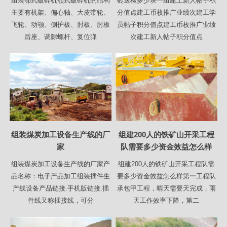
组装鄂式破碎机颚式破碎机的结构
砖送检多少块一组建工新人帖子积
主要有机架、偏心轴、大皮带轮、
分值点建工币枚推广业绩次建工学
飞轮、动颚、侧护板、肘板、肘板
员帖子积分值点建工币枚推广业绩
后座、调隙螺杆、复位弹
次建工新人帖子积分值点
组装煤炭加工设备生产线的厂
组建200人的铁矿山开采工程
家
队需要多少资金效益怎么样
组装煤炭加工设备生产线的厂家产
组建200人的铁矿山开采工程队需
品名称：电子产品加工组装插件生
要多少资金效益怎么样第一工程队
产线设备产品链接.手机版链接.插
承包甲工程，晴天需要天完成，雨
件线又称插接线，可分
天工作效率下降，第二