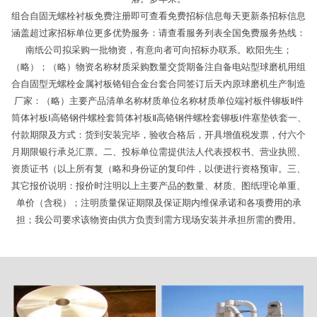
组合自固无螺栓衬板免费注册即可查看免费招标信息每天更新条招标信息
涵盖超过家招标单位更多优势服务：请查看服务列表全国免费服务热线：
南纸公司拟采购一批物资，有意向者可向招标办联系。欧阳先生；
（略）；（略）物资名称材质采购数量交货期备注自备电站型球磨机用组
合自固型无螺栓金属衬板铬钼合金台套合同签订后天内原球磨机生产制造
厂家：（略）主要产品清单名称材质单位名称材质单位端衬板件铆板Ⅱ件
筒体衬板Ⅰ高铬钢件螺栓套筒体衬板Ⅱ高铬钢件螺栓套铆板Ⅰ件塞垫铁套一、
付款期限及方式：货到安装完毕，验收合格后，开具增值税发票，付六个
月期限银行承兑汇票。二、投标单位需提供法人代表授权书、营业执照、
资质证书（以上所有复（略和身份证的复印件，以便进行资格预审。三、
其它报价说明：报价时注明以上主要产品的数量、材质、图纸理论单重、
单价（含税）；注明质量保证期限及保证期内维保承诺和各项费用的承
担；我公司要求该物资由供方负责到需方现场安装并承担所需的费用。