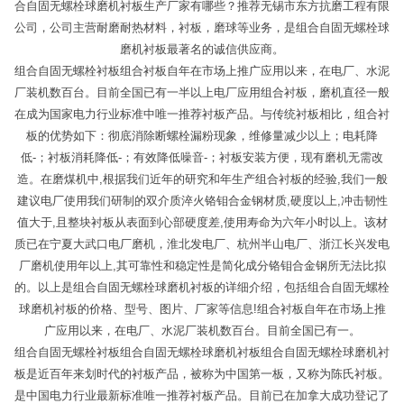
合自固无螺栓球磨机衬板生产厂家有哪些？推荐无锡市东方抗磨工程有限
公司，公司主营耐磨耐热材料，衬板，磨球等业务，是组合自固无螺栓球
磨机衬板最著名的诚信供应商。
组合自固无螺栓衬板组合衬板自年在市场上推广应用以来，在电厂、水泥
厂装机数百台。目前全国已有一半以上电厂应用组合衬板，磨机直径一般
在成为国家电力行业标准中唯一推荐衬板产品。与传统衬板相比，组合衬
板的优势如下：彻底消除断螺栓漏粉现象，维修量减少以上；电耗降
低-；衬板消耗降低-；有效降低噪音-；衬板安装方便，现有磨机无需改
造。在磨煤机中,根据我们近年的研究和年生产组合衬板的经验,我们一般
建议电厂使用我们研制的双介质淬火铬钼合金钢材质,硬度以上,冲击韧性
值大于,且整块衬板从表面到心部硬度差,使用寿命为六年小时以上。该材
质已在宁夏大武口电厂磨机，淮北发电厂、杭州半山电厂、浙江长兴发电
厂磨机使用年以上,其可靠性和稳定性是简化成分铬钼合金钢所无法比拟
的。以上是组合自固无螺栓球磨机衬板的详细介绍，包括组合自固无螺栓
球磨机衬板的价格、型号、图片、厂家等信息!组合衬板自年在市场上推
广应用以来，在电厂、水泥厂装机数百台。目前全国已有一。
组合自固无螺栓衬板组合自固无螺栓球磨机衬板组合自固无螺栓球磨机衬
板是近百年来划时代的衬板产品，被称为中国第一板，又称为陈氏衬板。
是中国电力行业最新标准唯一推荐衬板产品。目前已在加拿大成功登记了