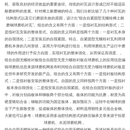
耗、获取良好的经济效益的重要途径。传统的衬瓦设计形成已经不能适应
耐磨材料的发展。针对稀土耐磨钢的特点，我们分析比较了几十种衬瓦的
结构形式以及它们磨损失效的原因，设计出“组合自紧固型无螺栓稀土耐
磨钢球磨机衬瓦”。组合的含义有两个方面：一是指衬瓦的结构形式；二
是指衬瓦安装的整体形式。自固的意义同样是指两个方面：一是衬瓦本身
的自我强化；二是安装后的自我紧固。特点、自紧固型无螺栓衬瓦利用球
磨机本身的几何形状，采用力学结构进行组合，利用球磨机生产运行中磨
球的作用进行予应力自固，实现衬瓦的整体强化，从而保证高强度、。
组合自固无螺栓衬板组合自固型无受力螺栓衬板在球磨机上的应用信息编
辑球磨机信息来源球磨机网发布时间组合自固型无受力螺栓球磨机衬板是
近些年来研究开发的新产品。组合的含义有两个方面：一是指衬板结构形
式；二是指衬板安装的整体形式。自固的意义同样指两个方面：一是指衬
板本身自我强化；二是指安装后的自我紧固。在组合自固型衬板的设计
中，衬板分别由板体和铆板两个部分组成。板体的功能为抗磨，材质为高
硬度铬铝合金；铆板的功能为固定板体，施加预应力，运转中在钢球的撞
击下产生膨胀变形，促成板体的整体强化，材料选用韧性多元低合金钢。
大家也可以参考：球磨机采用多油腔结构形式的静压轴承文章来源于恒星
球磨机、水泥球磨机网.。
组合自固无螺栓衬板一种镶嵌式组合自固无螺栓衬板，所述衬板是由至少