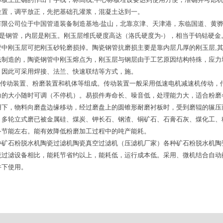
位置，调平放正，先把基础孔灌浆，混凝土达到一。
限公司位于中国管道装备制造基地-盐山，北靠京津、天津港，东临国道、黄骅
层是钢管，内层是刚玉。刚玉层维氏硬度高达（洛氏硬度为-），相当于钨钴硬
管中刚玉层可把刚玉砂轮磨损掉。陶瓷钢管抗磨损主要是靠内层几厚的刚玉层,
法制造的，陶瓷钢管中刚玉熔点为，刚玉层与钢层由于工艺原因结构特殊，应力
。因此可采用焊接、法兰、快速联结等方式，施。
磨由传动装置、粉磨装置和机体等组成。传动装置一般采用低速电机减速机传动
力的大小随时可调（不停机）。易损件寿命长、噪音低，处理能力大，适合粉磨
用下，物料向磨盘边缘移动，经过磨盘上的圆锥形耐磨衬板时，受到磨辊的辗压
。多轮立式磨已被金属硅、煤炭、钾长石、钢渣、铜矿石、石膏石灰、煤化工、
备节能左右。能有效降低粉磨加工过程中的吨产能耗。
矿石粉脱水机陶瓷过滤机陶瓷真空过滤机（压滤机厂家）各种矿石粉脱水机陶瓷
统过滤设备相比，能耗节省约以上，能耗低，运行成本低。采用、微机结合自动
件下使用。