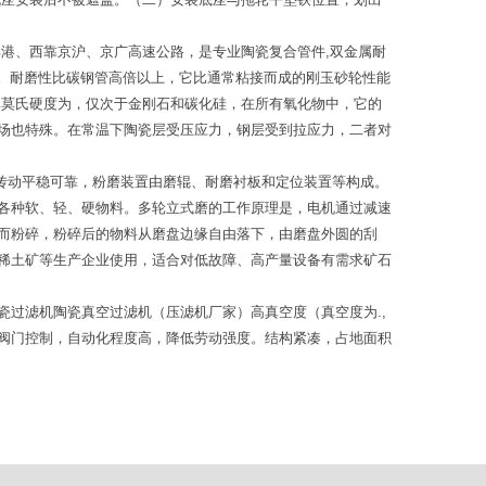
港、西靠京沪、京广高速公路，是专业陶瓷复合管件,双金属耐
金。耐磨性比碳钢管高倍以上，它比通常粘接而成的刚玉砂轮性能
其莫氏硬度为，仅次于金刚石和碳化硅，在所有氧化物中，它的
场也特殊。在常温下陶瓷层受压应力，钢层受到拉应力，二者对
，传动平稳可靠，粉磨装置由磨辊、耐磨衬板和定位装置等构成。
各种软、轻、硬物料。多轮立式磨的工作原理是，电机通过减速
而粉碎，粉碎后的物料从磨盘边缘自由落下，由磨盘外圆的刮
稀土矿等生产企业使用，适合对低故障、高产量设备有需求矿石
过滤机陶瓷真空过滤机（压滤机厂家）高真空度（真空度为.,
阀门控制，自动化程度高，降低劳动强度。结构紧凑，占地面积