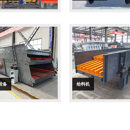
设备
给料机