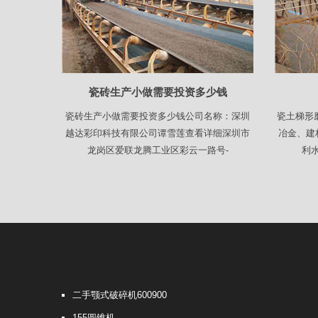
瓷砖生产小做需要投资多少钱
瓷砖生产小做需要投资多少钱公司名称：深圳
瓷土梯形
越达彩印科技有限公司谭雪莲查看详细深圳市
冶金、建
龙岗区爱联龙腾工业区彩云一路号-
利
二手颚式破碎机600900
155圆锥机