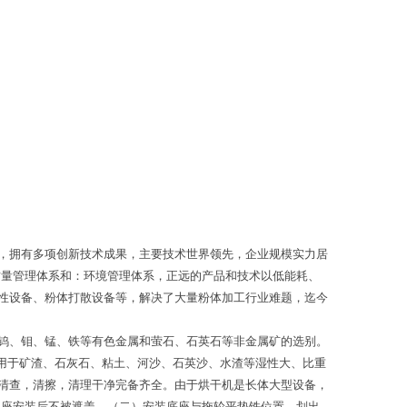
，拥有多项创新技术成果，主要技术世界领先，企业规模实力居
质量管理体系和：环境管理体系，正远的产品和技术以低能耗、
性设备、粉体打散设备等，解决了大量粉体加工行业难题，迄今
钨、钼、锰、铁等有色金属和萤石、石英石等非金属矿的选别。
要用于矿渣、石灰石、粘土、河沙、石英沙、水渣等湿性大、比重
清查，清擦，清理干净完备齐全。由于烘干机是长体大型设备，
机座安装后不被遮盖。（二）安装底座与拖轮平垫铁位置，划出