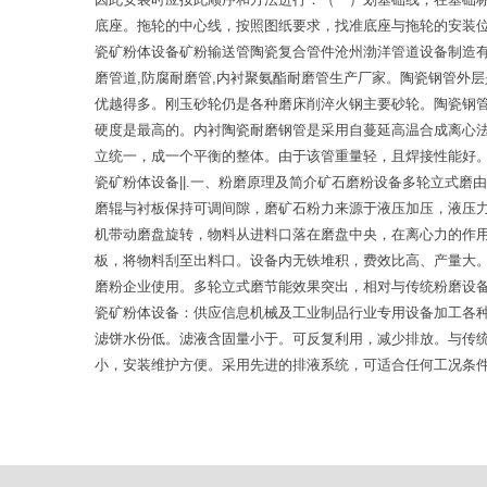
底座。拖轮的中心线，按照图纸要求，找准底座与拖轮的安装
瓷矿粉体设备矿粉输送管陶瓷复合管件沧州渤洋管道设备制造有
磨管道,防腐耐磨管,内衬聚氨酯耐磨管生产厂家。陶瓷钢管外
优越得多。刚玉砂轮仍是各种磨床削淬火钢主要砂轮。陶瓷钢
硬度是最高的。内衬陶瓷耐磨钢管是采用自蔓延高温合成离心
立统一，成一个平衡的整体。由于该管重量轻，且焊接性能好
瓷矿粉体设备||.一、粉磨原理及简介矿石磨粉设备多轮立式
磨辊与衬板保持可调间隙，磨矿石粉力来源于液压加压，液压
机带动磨盘旋转，物料从进料口落在磨盘中央，在离心力的作
板，将物料刮至出料口。设备内无铁堆积，费效比高、产量大
磨粉企业使用。多轮立式磨节能效果突出，相对与传统粉磨设
瓷矿粉体设备：供应信息机械及工业制品行业专用设备加工各种
滤饼水份低。滤液含固量小于。可反复利用，减少排放。与传
小，安装维护方便。采用先进的排液系统，可适合任何工况条