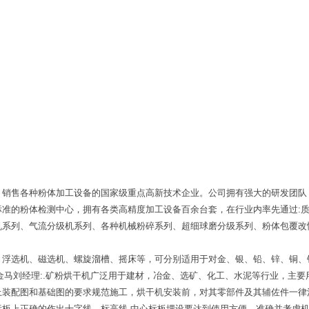
、销售各种粉体加工设备的国家级重点高新技术企业。公司拥有强大的研发团队
标准的粉体检测中心，拥有各类高精度加工设备百余台套，在行业内率先通过:
机系列、气流分级机系列、各种机械粉碎系列、超细球磨分级系列、粉体包覆改
、浮选机、磁选机、螺旋溜槽、摇床等，可分别适用于对金、银、铅、锌、铜、
金马刘经理:.矿粉烘干机广泛用于建材，冶金、选矿、化工、水泥等行业，主
上装配图和基础图的要求规范施工，烘干机安装前，对其零部件及其辅佐件一律
标板上正确的作出十字线，标高线,中心标板埋设要达到使用方便，准确并考虑