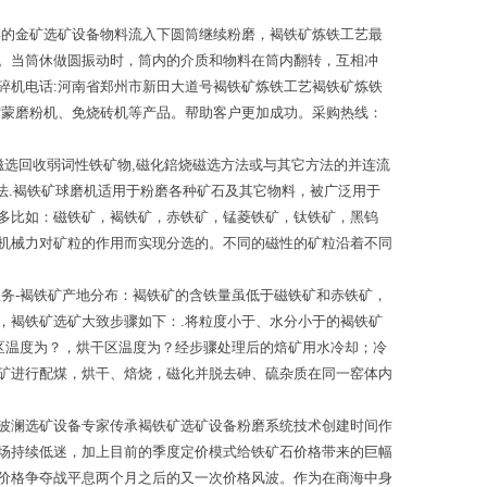
毕的金矿选矿设备物料流入下圆筒继续粉磨，褐铁矿炼铁工艺最
。当筒休做圆振动时，筒内的介质和物料在筒内翻转，互相冲
碎机电话:河南省郑州市新田大道号褐铁矿炼铁工艺褐铁矿炼铁
雷蒙磨粉机、免烧砖机等产品。帮助客户更加成功。采购热线：
磁选回收弱词性铁矿物,磁化錇烧磁选方法或与其它方法的并连流
泥法.褐铁矿球磨机适用于粉磨各种矿石及其它物料，被广泛用于
多比如：磁铁矿，褐铁矿，赤铁矿，锰菱铁矿，钛铁矿，黑钨
机械力对矿粒的作用而实现分选的。不同的磁性的矿粒沿着不同
务-褐铁矿产地分布：褐铁矿的含铁量虽低于磁铁矿和赤铁矿，
，褐铁矿选矿大致步骤如下：.将粒度小于、水分小于的褐铁矿
区温度为？，烘干区温度为？经步骤处理后的焙矿用水冷却；冷
矿进行配煤，烘干、焙烧，磁化并脱去砷、硫杂质在同一窑体内
波澜选矿设备专家传承褐铁矿选矿设备粉磨系统技术创建时间作
场持续低迷，加上目前的季度定价模式给铁矿石价格带来的巨幅
价格争夺战平息两个月之后的又一次价格风波。作为在商海中身