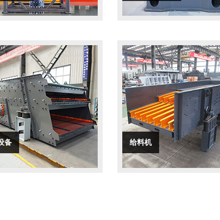
设备
给料机