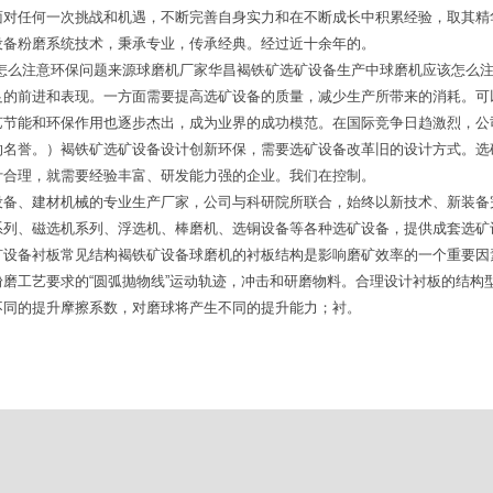
面对任何一次挑战和机遇，不断完善自身实力和在不断成长中积累经验，取其精
设备粉磨系统技术，秉承专业，传承经典。经过近十余年的。
该怎么注意环保问题来源球磨机厂家华昌褐铁矿选矿设备生产中球磨机应该怎么
足的前进和表现。一方面需要提高选矿设备的质量，减少生产所带来的消耗。可
艺节能和环保作用也逐步杰出，成为业界的成功模范。在国际竞争日趋激烈，公
的名誉。）褐铁矿选矿设备设计创新环保，需要选矿设备改革旧的设计方式。选
计合理，就需要经验丰富、研发能力强的企业。我们在控制。
设备、建材机械的专业生产厂家，公司与科研院所联合，始终以新技术、新装备
系列、磁选机系列、浮选机、棒磨机、选铜设备等各种选矿设备，提供成套选矿
矿设备衬板常见结构褐铁矿设备球磨机的衬板结构是影响磨矿效率的一个重要因
磨工艺要求的“圆弧抛物线”运动轨迹，冲击和研磨物料。合理设计衬板的结构
不同的提升摩擦系数，对磨球将产生不同的提升能力；衬。