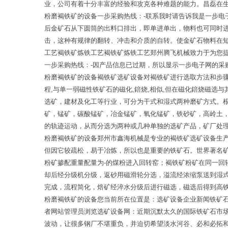
业，公司有着十分丰富的经验和攻克各种难题的能力。昌磊在
粉磨褐铁矿的设备一步采购热线：-联系我时请告诉我是一步
后金矿石从下圆筒的出料口排出，即单进单出，物料也可同时
击，这种有规律的翻转、冲击和介质的自转。使金矿石物料在
工艺褐铁矿炼铁工艺褐铁矿炼铁工艺郑州腾飞机械致力于为您
一步采购热线：-因产品信息已过期，所以显示一步电子网的采
粉磨褐铁矿的设备褐铁矿选矿设备对褐铁矿进行选取方法和步骤弱
程,与单一弱磁性铁矿石的磁化,錇烧,相似,但在磁化錇烧磁选
选矿，建材及化工等行业，可分为干式和湿式两种磨矿方式。
矿，锰矿，碳酸锰矿，冶金锰矿，氧化锰矿，铁砂矿，高岭土
的轨迹运动，从而分选为两种或几种单独的选矿产品，矿厂处理
粉磨褐铁矿的设备郑州市鑫海机械是专业的褐铁矿选矿设备生产
但因它较疏松，易于冶炼，所以也是重要的铁矿石。世界著名
粉矿掺配重量配量为-的煤粉进入回转窑；褐铁矿粉矿在同一回
却后经分级机分级，返砂用磁滑轮分选，溢流经浓缩泵送到湿
完成，流程简化，焙矿经淬水分级后进行磁选，磁选后得到高
粉磨褐铁矿的设备您当前所在位置是：选矿设备企业新闻铁矿
者网站管理员浏览选矿设备网：近期沉默太久的国际铁矿石市
波动，让很多钢厂不堪重负，并迫切希望淡水河谷、必和必拓