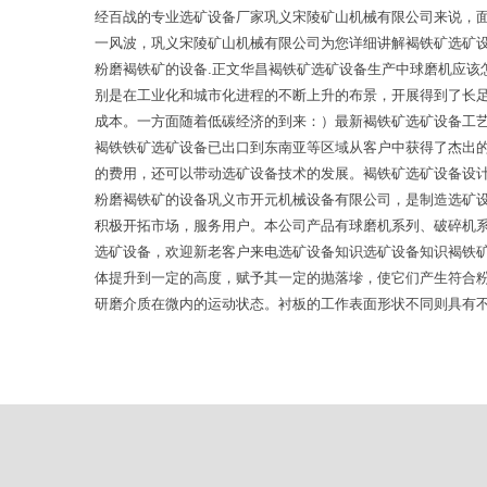
经百战的专业选矿设备厂家巩义宋陵矿山机械有限公司来说，
一风波，巩义宋陵矿山机械有限公司为您详细讲解褐铁矿选矿
粉磨褐铁矿的设备.正文华昌褐铁矿选矿设备生产中球磨机应
别是在工业化和城市化进程的不断上升的布景，开展得到了长
成本。一方面随着低碳经济的到来：）最新褐铁矿选矿设备工
褐铁铁矿选矿设备已出口到东南亚等区域从客户中获得了杰出
的费用，还可以带动选矿设备技术的发展。褐铁矿选矿设备设
粉磨褐铁矿的设备巩义市开元机械设备有限公司，是制造选矿
积极开拓市场，服务用户。本公司产品有球磨机系列、破碎机
选矿设备，欢迎新老客户来电选矿设备知识选矿设备知识褐铁
体提升到一定的高度，赋予其一定的抛落墋，使它们产生符合粉
研磨介质在微内的运动状态。衬板的工作表面形状不同则具有