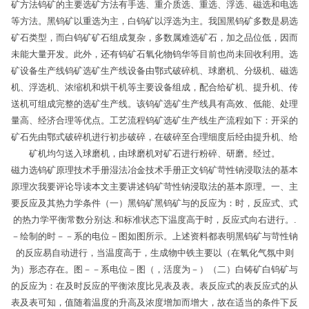
矿方法钨矿的主要选矿方法有手选、重介质选、重选、浮选、磁选和电选
等方法。黑钨矿以重选为主，白钨矿以浮选为主。我国黑钨矿多数是易选
矿石类型，而白钨矿矿石组成复杂，多数属难选矿石，加之品位低，因而
未能大量开发。此外，还有钨矿石氧化物钨华等目前也尚未回收利用。选
矿设备生产线钨矿选矿生产线设备由鄂式破碎机、球磨机、分级机、磁选
机、浮选机、浓缩机和烘干机等主要设备组成，配合给矿机、提升机、传
送机可组成完整的选矿生产线。该钨矿选矿生产线具有高效、低能、处理
量高、经济合理等优点。工艺流程钨矿选矿生产线生产流程如下：开采的
矿石先由鄂式破碎机进行初步破碎，在破碎至合理细度后经由提升机、给
矿机均匀送入球磨机，由球磨机对矿石进行粉碎、研磨。经过。
磁力选钨矿原理技术手册湿法冶金技术手册正文钨矿苛性钠浸取法的基本
原理次我要评论导读本文主要讲述钨矿苛性钠浸取法的基本原理。一、主
要反应及其热力学条件（一）黑钨矿黑钨矿与的反应为：时，反应式、式
的热力学平衡常数分别达.和标准状态下温度高于时，反应式向右进行。.
－绘制的时－－系的电位－图如图所示。上述资料都表明黑钨矿与苛性钠
的反应易自动进行，当温度高于，生成物中铁主要以（在氧化气氛中则
为）形态存在。图－－系电位－图（，活度为－）（二）白铸矿白钨矿与
的反应为：在及时反应的平衡浓度比见表及表。表反应式的表反应式的从
表及表可知，值随着温度的升高及浓度增加而增大，故在适当的条件下反