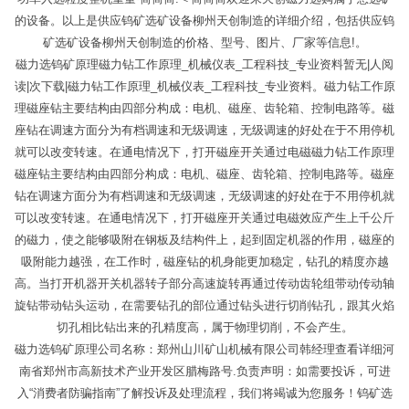
的设备。以上是供应钨矿选矿设备柳州天创制造的详细介绍，包括供应钨
矿选矿设备柳州天创制造的价格、型号、图片、厂家等信息!。
磁力选钨矿原理磁力钻工作原理_机械仪表_工程科技_专业资料暂无|人阅
读|次下载|磁力钻工作原理_机械仪表_工程科技_专业资料。磁力钻工作原
理磁座钻主要结构由四部分构成：电机、磁座、齿轮箱、控制电路等。磁
座钻在调速方面分为有档调速和无级调速，无级调速的好处在于不用停机
就可以改变转速。在通电情况下，打开磁座开关通过电磁磁力钻工作原理
磁座钻主要结构由四部分构成：电机、磁座、齿轮箱、控制电路等。磁座
钻在调速方面分为有档调速和无级调速，无级调速的好处在于不用停机就
可以改变转速。在通电情况下，打开磁座开关通过电磁效应产生上千公斤
的磁力，使之能够吸附在钢板及结构件上，起到固定机器的作用，磁座的
吸附能力越强，在工作时，磁座钻的机身能更加稳定，钻孔的精度亦越
高。当打开机器开关机器转子部分高速旋转再通过传动齿轮组带动传动轴
旋钻带动钻头运动，在需要钻孔的部位通过钻头进行切削钻孔，跟其火焰
切孔相比钻出来的孔精度高，属于物理切削，不会产生。
磁力选钨矿原理公司名称：郑州山川矿山机械有限公司韩经理查看详细河
南省郑州市高新技术产业开发区腊梅路号.负责声明：如需要投诉，可进
入“消费者防骗指南”了解投诉及处理流程，我们将竭诚为您服务！钨矿选