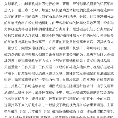
入球磨机，由球磨机对矿石进行粉碎、研磨。经过球磨机研磨的矿石细料
进入下一道工序：分级。螺旋分级机借助固体颗粒的比重不同而在液体中
沉淀的速度不同的原理，对矿石混合物进行洗净、分级。经过洗净和分级
的矿物混合料在经过磁选机时，由于各种矿物的比磁化系数不同，经由磁
力和机械力将混合料中的磁性物质分离开来。经过磁选机初步分离后的矿
物颗粒在被送入浮选机，根据不同的矿物特性加入不同的药物，使得所要
的矿物质与其他物质分离开。在所要的矿物质被分离出来后，因其含有大
量水分，须经浓缩机的初步浓缩，再经烘干机烘干，即可得到干燥。
磁力选钨矿原理柳州天创磁力设备制造有限公司的为，覃勇军品牌天创磁
场强度：弱磁磁选机给矿方式：上部给矿磁选机磁系：筒式磁选机品牌：
天创重量：工作原理：工作原理：矿经给矿斗流入槽体后，在给矿振动斗
作用下，矿粒呈松散状态进入磁场区域，磁性矿粒发生磁聚而形成磁团或
磁链，磁团或磁链在矿中受磁力作用，向磁极运动，而被吸附在磁筒表面
上，并且在工作时连续转动，磁团或磁链在随磁选带旋转时，由于失磁而
从磁筒上脱落下来，最终掉在精矿斗中。在没有被磁力吸住的矿粒会直接
飞出到尾矿斗中，即是尾矿。还有在尾矿和精矿的中间有个小小的出口，
这里掉落下来的矿是中矿，一般情况下我们视为尾矿或者重新磁选。主要
型号磁筒（辊）尺寸磁筒（辊）磁感应强度磁筒（辊）转速处理能力电机
功率入选粒度整机重量-筒筒筒.＜筒筒筒欢迎来天创磁力选购属于您选矿