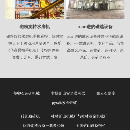
磁粉旋转水磨机
xian进的磁选设备
磁粉旋转水磨机手机看报，随时掌
xian进的磁选设备许昌业恒磁选设
握天下！移动用户发送至，感受
备厂-干式磁选机，专利产品。节能
《华商晨报手机版》读报新体验！
高效又环保。选贫矿、选河沙、选
资费：元月。退订方式：发
尾矿。选矿全程不
鹅卵石选矿机械
非煤矿山安全员考试
白云石硬度
pys高效圆锥破
砖瓦粉碎机
桂林矿山机械厂与桂林冶金机械厂
回收钢渣设备一套多少钱
全国矿山设备报价