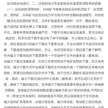
应式能自动进行。二、过程的动力学及影响反应速度和浸取率的因素
（一）反应的机理黑钨矿、白钨矿与氢氧化钠反应的机理如下：在范围
内，黑钨矿、白钨矿与反应的动力学方程式均符合颗粒收缩模型，对经机
械活化后的黑钨矿而言，当外扩散速度足够快时：式中－颗粒直径。
磁力选钨矿原理从网上下载电影、大型软件，内行的朋友都会选用下载。
不过，随着审查制度越来越严厉，下载不仅难以保证高速度，更无法保证
稳定性，经常出现下载半途没有了种子的现象，不少朋友为之担心。其
实，现在渐趋流行的磁力下载比下载更先进，不会出现种子半途消失的现
象，下载速度也能得到保证。怎么，你还没听说过？那赶紧了解了解吧。
何为磁力下载传统的下载需要有一个存放种子文件的服务器（服务器），
但磁力下载无须服务器，它的工作原理类似于电驴这样的下载，但又有所
区别。磁力下载方式中会根据下载的文件的值生成一个独特的文本格式的
指纹，再通过此指纹识别文件并下载。由于任何人都能生成这样的文件指
纹，因此，磁力下载无须任何中心机构（服务器）就可以进行正常的下
载，确保了下载的稳定性。支持磁力下载的链接通常都会显示为一块磁铁
的图标。是根据文件内容的数据通过被称为算法计算的结果值,不同的文
件（即使文件名相同）得到的值是不同的,所以值就相当于文件的身。
磁力选钨矿原理发布：次磁力泵由泵、磁力传动器、电动机三部分组成。
关键部件磁力传动器由外磁转子、内磁转子及不导磁的隔离套组成。当电