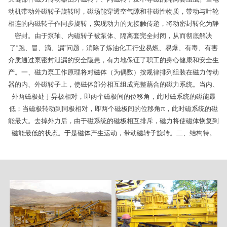
动机带动外磁转子旋转时，磁场能穿透空气隙和非磁性物质，带动与叶轮
相连的内磁转子作同步旋转，实现动力的无接触传递，将动密封转化为静
密封。由于泵轴、内磁转子被泵体、隔离套完全封闭，从而彻底解决
了“跑、冒、滴、漏”问题，消除了炼油化工行业易燃、易爆、有毒、有害
介质通过泵密封泄漏的安全隐患，有力地保证了职工的身心健康和安全生
产。一、磁力泵工作原理将对磁体（为偶数）按规律排列组装在磁力传动
器的内、外磁转子上，使磁体部分相互组成完整藕合的磁力系统。当内、
外两磁极处于异极相对，即两个磁极间的位移角，此时磁系统的磁能最
低；当磁极转动到同极相对，即两个磁极间的位移角π，此时磁系统的磁
能最大。去掉外力后，由于磁系统的磁极相互排斥，磁力将使磁体恢复到
磁能最低的状态。于是磁体产生运动，带动磁转子旋转。二、结构特。