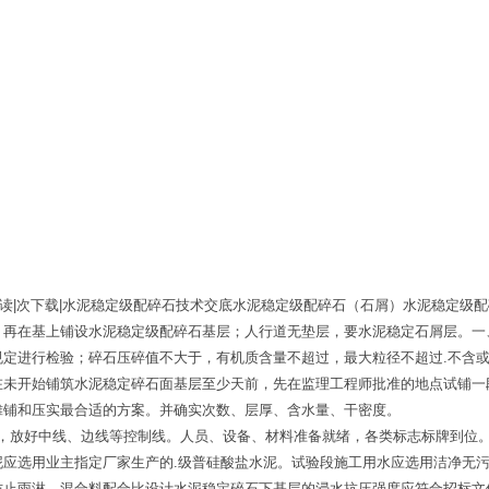
阅读|次下载|水泥稳定级配碎石技术交底水泥稳定级配碎石（石屑）水泥稳定级
。再在基上铺设水泥稳定级配碎石基层；人行道无垫层，要水泥稳定石屑层。一
规定进行检验；碎石压碎值不大于，有机质含量不超过，最大粒径不超过.不含
在未开始铺筑水泥稳定碎石面基层至少天前，先在监理工程师批准的地点试铺一
摊铺和压实最合适的方案。并确实次数、层厚、含水量、干密度。
尘，放好中线、边线等控制线。人员、设备、材料准备就绪，各类标志标牌到位
泥应选用业主指定厂家生产的.级普硅酸盐水泥。试验段施工用水应选用洁净无
防止雨淋。混合料配合比设计水泥稳定碎石下基层的浸水抗压强度应符合招标文