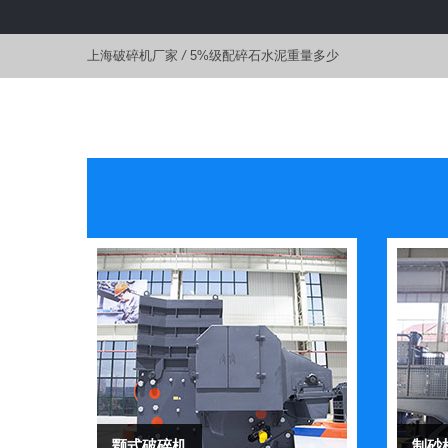
上海破碎机厂家
/
5%级配碎石水泥重量多少
颚式破碎机
制砂