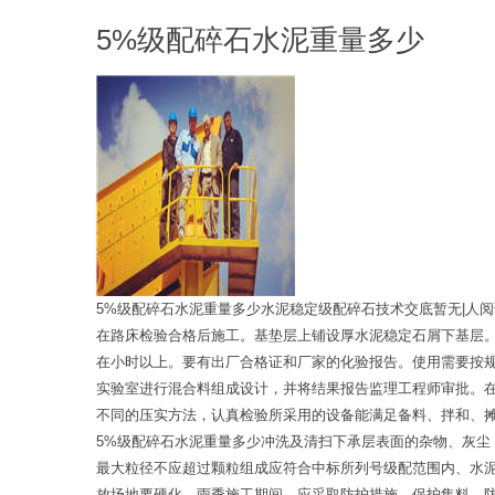
5%级配碎石水泥重量多少
5%级配碎石水泥重量多少水泥稳定级配碎石技术交底暂无|人
在路床检验合格后施工。基垫层上铺设厚水泥稳定石屑下基层
在小时以上。要有出厂合格证和厂家的化验报告。使用需要按
实验室进行混合料组成设计，并将结果报告监理工程师审批。
不同的压实方法，认真检验所采用的设备能满足备料、拌和、
5%级配碎石水泥重量多少冲洗及清扫下承层表面的杂物、灰
最大粒径不应超过颗粒组成应符合中标所列号级配范围内、水
放场地要硬化。雨季施工期间，应采取防护措施，保护集料，