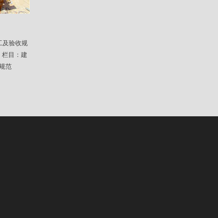
工及验收规
：栏目：建
规范