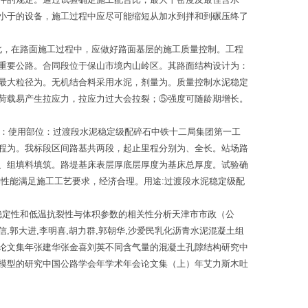
小于的设备，施工过程中应尽可能缩短从加水到拌和到碾压终了
此，在路面施工过程中，应做好路面基层的施工质量控制。工程
重要公路。合同段位于保山市境内山岭区。其路面结构设计为：
最大粒径为。无机结合料采用水泥，剂量为。质量控制水泥稳定
荷载易产生拉应力，拉应力过大会拉裂；⑤强度可随龄期增长。
号：使用部位：过渡段水泥稳定级配碎石中铁十二局集团第一工
里程为。我标段区间路基共两段，起止里程分别为、全长。站场路
、组填料填筑。路堤基床表层厚底层厚度为基床总厚度。试验确
性能满足施工工艺要求，经济合理。用途:过渡段水泥稳定级配
稳定性和低温抗裂性与体积参数的相关性分析天津市市政（公
郭大进,李明喜,胡力群,郭朝华,沙爱民乳化沥青水泥混凝土组
论文集年张建华张金喜刘英不同含气量的混凝土孔隙结构研究中
模型的研究中国公路学会年学术年会论文集（上）年艾力斯木吐