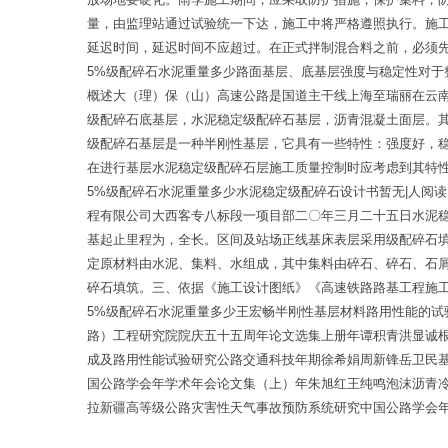
量，由监理站通过试验统一下达，施工中将严格遵照执行。施
延迟时间，延迟时间不应超过。在正式拌制混合料之前，必须
5%级配碎石水泥重量多少路面基层、底基层强度与稳定性对
概述大（理）保（山）高速公路是国道主干线上海至瑞丽在云
级配碎石底基层，水泥稳定级配碎石基层，沥青混凝土面层。
级配碎石基层是一种半刚性基层，它具有一些特性：强度好，
在进行基层水泥稳定级配碎石层施工质量控制时应考虑到其特
5%级配碎石水泥重量多少水泥稳定级配碎石设计书暂无|人阅
程有限公司大西客专八标段一项目部二〇年三月二十五日 水泥
基起止里程为，全长。区间及站场正线基床表层采用级配碎石
定原材料由水泥、集料、水组成，其中集料由碎石、碎石、石屑
碎石填筑。三、依据《施工设计图纸》《高速铁路路基工程施
5%级配碎石水泥重量多少王宏畅半刚性基层材料路用性能的
路）工程研究院院庆五十五周年论文选集上册年谭积青洪显诚根
成及路用性能试验研究公路交通科技年期徐希娟周新锋岳卫民
国公路学会年学术年会论文集（上）年朱旭红王纯鸣泡沫沥青
拉新疆高等级公路灾害性天气事故预防系统研究中国公路学会