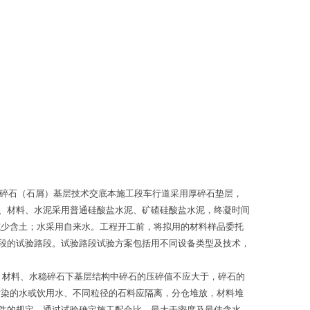
配碎石（石屑）基层技术交底本施工段车行道采用厚碎石垫层，
、材料、水泥采用普通硅酸盐水泥、矿碴硅酸盐水泥，终凝时间
或少含土；水采用自来水。工程开工前，将拟用的材料样品委托
段的试验路段。试验路段试验方案包括用不同设备类型及技术，
。材料、水稳碎石下基层结构中碎石的压碎值不应大于，碎石的
污染的水或饮用水、不同粒径的石料应隔离，分仓堆放，材料堆
件的规定。通过试验确定施工配合比，最大干密度及最佳含水