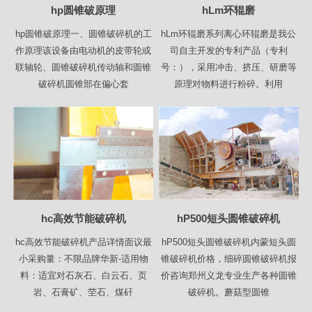
hp圆锥破原理
hLm环辊磨
hp圆锥破原理一、圆锥破碎机的工
hLm环辊磨系列离心环辊磨是我公
作原理该设备由电动机的皮带轮或
司自主开发的专利产品（专利
联轴轮、圆锥破碎机传动轴和圆锥
号：），采用冲击、挤压、研磨等
破碎机圆锥部在偏心套
原理对物料进行粉碎。利用
hc高效节能破碎机
hP500短头圆锥破碎机
hc高效节能破碎机产品详情面议最
hP500短头圆锥破碎机内蒙短头圆
小采购量：不限品牌华新-适用物
锥破碎机价格，细碎圆锥破碎机报
料：适宜对石灰石、白云石、页
价咨询郑州义龙专业生产各种圆锥
岩、石膏矿、茔石、煤矸
破碎机。蘑菇型圆锥