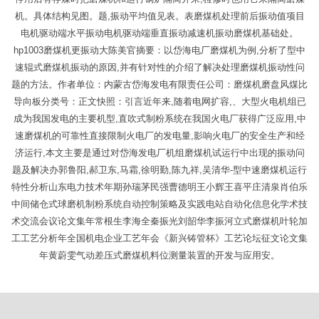
机。具体结构见图。题,振动平均值见表。表磨煤机处理前后振动值项目
电机驱动端水平振动电机驱动端垂直振动减速机振动磨煤机基础处。
hp1003磨煤机更振动大陈美官摘要：以岱海电厂磨煤机为例,分析了型中
速辊式磨煤机振动的原因,并有针对性的介绍了解决处理磨煤机振动性问
题的方法。作者单位：内蒙古岱海发电有限责任公司：磨煤机磨盘风煤比
导向板分类号：正文快照：引言近年来,随着电网扩容,、大型火电机组已
成为我国发电的主要机型,直吹式制粉系统在我国火电厂获得广泛应用,中
速磨煤机的可靠性直接限制火电厂的发电量,影响火电厂的安全生产和经
济运行,本文主要是通过对岱海发电厂机组磨煤机试运行中出现的振动问
题及解决办郭鲁阳,郝卫东,马霜,徐明勤,陈九祥,吴清华-型中速磨煤机运行
特性分析山东电力技术年期孙瑞茅民强曹德明王小辉王喜平庄清泉肖伯乐
中间储仓式球磨机制粉系统自动控制策略及实践电站自动化信息化学术技
术交流会议论文集年常根生李海全秦振光刘韶华李振河立式磨煤机叶轮加
工工艺分析年全国机电企业工艺年会《新兴铸管杯》工艺论坛征文论文集
年黄蔚雯气动差压式磨煤机料位测量装置的开发与应用安。