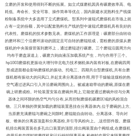
立磨的开发和使用得到不断的拓展。如立式煤磨机因具有碾磨效率高、电
耗低、寿命长、安全可靠、操作简单等优点，国内新建水泥熟料生产线煤
粉制备系统中大多选用了立式磨煤机。型系列中速辊式磨煤机在市场上就
占有一定的份额，其中以配套熟料生产线的型中速辊式磨煤机具有良好的
代表性。磨煤机的技术参数见表。磨煤机的工作原理是：碾磨部分由转动
的磨环和三个沿磨环滚动的固定且可自转的磨辊组成，需粉磨的原煤从磨
煤机的中央落煤管落到磨环上，通过磨辊进行碾磨。三个磨辊沿圆周方向
均布于磨盘滚道上，碾磨力则由液压加载系统产生，均匀作用于三个。
hp1003磨煤机更振动大增刊华北电力技术侧机体内装有衬板,在磨碗四周
形成进面都会影响磨煤机的振动。托电三、四期共台型磨煤机,共有台磨
煤机都有振动大的问风口,并起支承分离器体作用,用于干燥输送煤粉的热
空气通过进风口引入并沿磨碗周围向上。被减速箱带动的磨碗,原煤在磨
碗上研磨成粉。叶轮装置安装在磨碗外周上,它能使通过磨碗外径与分离
器体之间环隙的热空气均匀分布,从而控制磨煤机碾磨区域的风粉混合
物。三只单独的弹簧加载的磨辊装置悬挂在分离器体内,位于磨碗的上方,
当原磨充满磨辊与磨碗之间隙时,磨辊能自由转动。分离器体、导向衬
板、锥体的分离器顶盖和分离器粉,并引导风粉向上。,这些部件股。磨煤
机排出阀装置装在多孔出口装置的顶部,排出阀装置由个阀组成,在磨煤机
停用后有存煤时把磨煤机和运行锅炉隔离开来,检修时也用它来隔离磨煤