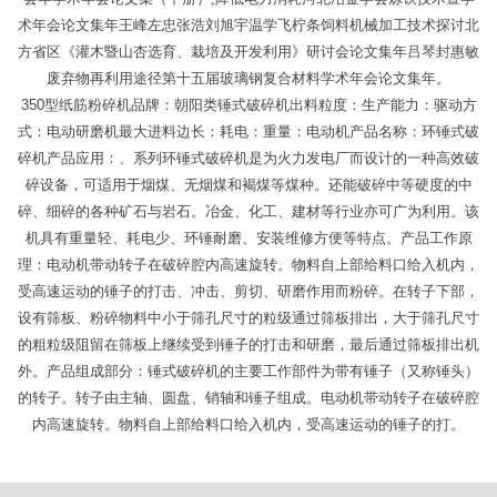
术年会论文集年王峰左忠张浩刘旭宇温学飞柠条饲料机械加工技术探讨北
方省区《灌木暨山杏选育、栽培及开发利用》研讨会论文集年吕琴封惠敏
废弃物再利用途径第十五届玻璃钢复合材料学术年会论文集年。
350型纸筋粉碎机品牌：朝阳类锤式破碎机出料粒度：生产能力：驱动方
式：电动研磨机最大进料边长：耗电：重量：电动机产品名称：环锤式破
碎机产品应用：、系列环锤式破碎机是为火力发电厂而设计的一种高效破
碎设备，可适用于烟煤、无烟煤和褐煤等煤种。还能破碎中等硬度的中
碎、细碎的各种矿石与岩石。冶金、化工、建材等行业亦可广为利用。该
机具有重量轻、耗电少、环锤耐磨、安装维修方便等特点。产品工作原
理：电动机带动转子在破碎腔内高速旋转。物料自上部给料口给入机内，
受高速运动的锤子的打击、冲击、剪切、研磨作用而粉碎。在转子下部，
设有筛板、粉碎物料中小于筛孔尺寸的粒级通过筛板排出，大于筛孔尺寸
的粗粒级阻留在筛板上继续受到锤子的打击和研磨，最后通过筛板排出机
外。产品组成部分：锤式破碎机的主要工作部件为带有锤子（又称锤头）
的转子。转子由主轴、圆盘、销轴和锤子组成。电动机带动转子在破碎腔
内高速旋转。物料自上部给料口给入机内，受高速运动的锤子的打。