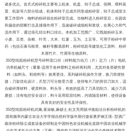
诸多优点。齿爪式粉碎机主要有上机体、机盖、转子总成、筛网、喂料装
置、机架等六部分组成，机体和转子总成共同形成粉碎室，转子总成室主
要工作部件，物料的粉碎就在粉碎室完成。当物料进入粉碎室后，在园齿
和扁齿的部断打击及揉撞作用下，迅速破碎成细粉和浆状，在离心力和气
流作用下，通过筛孔经出料口排出。本机加工范围广，它既能粉碎玉米、
小麦、豆类、杂粮、叶壳，大米、红薯，玉为、土豆等。可用于粉碎中草
药（包括石膏马鞍草、橡籽等酿酒原料，粉碎纸筋等建筑化工原料、粉碎
木屑竹片、竹屑等生物原料。
350型纸筋粉碎机型号碎料室口径（碎料能力动刀（片）定刀（片）电机
功率机械尺寸（重量-适用于各种塑料之粉碎再利用，尤其对各类硬性塑
料（如料头、鞋楦料等）效果更佳。系列破碎机操作方便，换刀简便快
捷；刀架优化设计，爪型刀可分散受力度，使得每片刀的剪切刀加大，适
合破碎厚材料，硬质料块、料头等，有效的提高了刀具切削力、减少刀具
磨损；没有电控安全设计，料斗采用双层结构，内填隔音材料，使得设备
具有良好的安全性及环保性。
350型纸筋粉碎机武佩,童淑敏,麻硕士,杜文亮用脉冲激励法分析粉碎机的
固有频率内蒙古农业大学学报自然科学版年期付捷崔勇罗钢王瑛-.型酒厂
曲块粉碎除尘成套设备的研制走中国特色农业机械化道路中国农业机械学
会年学术年会论文集（下册）,降低电力消耗河北冶金学会炼铁技术暨学