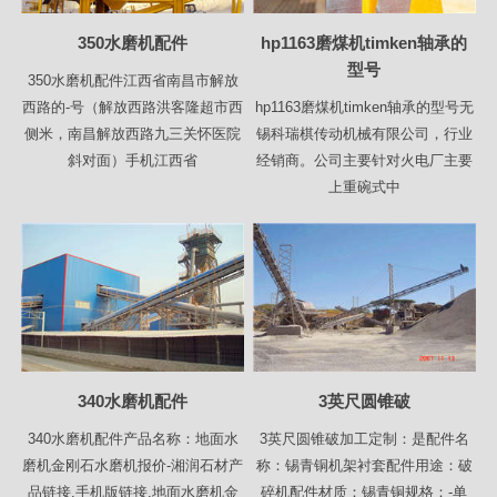
350水磨机配件
hp1163磨煤机timken轴承的
型号
350水磨机配件江西省南昌市解放
西路的-号（解放西路洪客隆超市西
hp1163磨煤机timken轴承的型号无
侧米，南昌解放西路九三关怀医院
锡科瑞棋传动机械有限公司，行业
斜对面）手机江西省
经销商。公司主要针对火电厂主要
上重碗式中
340水磨机配件
3英尺圆锥破
340水磨机配件产品名称：地面水
3英尺圆锥破加工定制：是配件名
磨机金刚石水磨机报价-湘润石材产
称：锡青铜机架衬套配件用途：破
品链接.手机版链接.地面水磨机金
碎机配件材质：锡青铜规格：-单