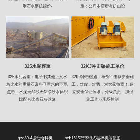
刚石水磨机报价-
重：公斤本店所有矿山设
325水泥容重
32KJ冲击碾施工单价
325水泥容重：电子书其他正文水
32KJ冲击碾施工单价冲击碾安全施
灰比水的重量石膏料容重水的容重.
工，对你，对我，对大家负责！.建
点击：水泥天然砂天然净砂水体积
立安全保证体系，分级负责，加强
比配合比表石灰砂浆
施工作业现场控制
gzg80-4振动给料机
pch1315型环锤式破碎机装配图