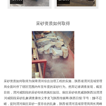
采砂资质如何取得
采砂资质如何取得为保障渭河综合治理工程的实施，陕西省渭河流域管理
局全面叫停了辖区范围内年至年度的采砂行为。然而记者调查发现，截至
目前，渭河咸阳段的采砂却依然疯狂如旧。疯狂采砂依然威胁陕西治渭渭
河咸阳段采砂乱象调查康传义李龙飞陕西传媒网-陕西日报:字号：|惨不忍
睹，提到渭河疯狂采砂一度存在的乱象，陕西省渭河流域管理局局长周峰