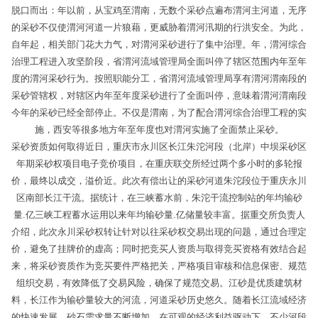
脱口而出：年以前，从宝鸡至渭南，无数个采砂点遍布渭河主河道，无序
的采砂不仅使渭河河道一片狼藉，更威胁着渭河汛期的行洪安全。为此，
自年起，相关部门花大力气，对渭河采砂进行了集中治理。年，渭河综合
治理工程进入攻坚阶段，省渭河流域管理局全面叫停了辖区范围内年至年
度的渭河采砂行为。按照职能分工，省渭河流域管理局享有渭河渭南段的
采砂管辖权，对辖区内年至年度采砂进行了全面叫停，意味着渭河渭南段
今年的采砂已经全部停止。不仅是渭南，为了配合渭河综合治理工程的实
施，西安等很多地方年至年度也对渭河实施了全面禁止采砂。
采砂资质如何取得近日，重庆市永川区长江朱沱河段（北岸）中坝采砂区
年期采砂权项目电子竞价项目，在重庆联交所经过两个多小时的多轮报
价，最终以成交，溢价近。此次有偿出让的采砂河道朱沱段位于重庆永川
区南部长江干流。据统计，在三峡蓄水前，朱沱干流控制站的年均输砂
量.亿三峡工程蓄水运用以来年均输砂量.亿储量较丰富。据重交所负责人
介绍，此次永川采砂权转让针对以往采砂权交易出现的问题，通过合理定
价，避免了挂牌价的虚高；同时把竞买人资质与取得竞买资格有效结合起
来，将采砂资质作为竞买要件严格把关，严格项目审核和信息保密、规范
组织交易，有效降低了交易风险，确保了规范交易。江砂是优质建筑材
料，长江作为输砂量较大的河流，河道采砂历史悠久。随着长江流域经济
的快速发展，砂石需求量不断增加。在可观的经济利益驱动下，不少河段