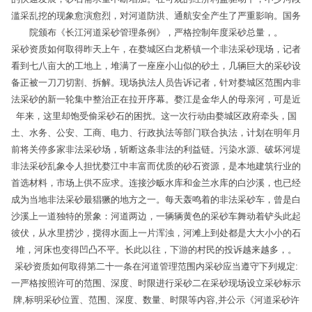
滥采乱挖的现象愈演愈烈，对河道防洪、通航安全产生了严重影响。国务
院颁布《长江河道采砂管理条例》，严格控制年度采砂总量，。
采砂资质如何取得昨天上午，在婺城区白龙桥镇一个非法采砂现场，记者
看到七八亩大的工地上，堆满了一座座小山似的砂土，几辆巨大的采砂设
备正被一刀刀切割、拆解。现场执法人员告诉记者，针对婺城区范围内非
法采砂的新一轮集中整治正在拉开序幕。婺江是金华人的母亲河，可是近
年来，这里却饱受偷采砂石的困扰。这一次行动由婺城区政府牵头，国
土、水务、公安、工商、电力、行政执法等部门联合执法，计划在明年月
前将关停多家非法采砂场，斩断这条非法的利益链。污染水源、破坏河堤
非法采砂乱象令人担忧婺江中丰富而优质的砂石资源，是本地建筑行业的
首选材料，市场上供不应求。连接沙畈水库和金兰水库的白沙溪，也已经
成为当地非法采砂最猖獗的地方之一。每天轰鸣着的非法采砂车，曾是白
沙溪上一道独特的景象：河道两边，一辆辆黄色的采砂车舞动着铲头此起
彼伏，从水里捞沙，搅得水面上一片浑浊，河滩上到处都是大大小小的石
堆，河床也变得凹凸不平。长此以往，下游的村民的投诉越来越多，。
采砂资质如何取得第二十一条在河道管理范围内采砂应当遵守下列规定:
一严格按照许可的范围、深度、时限进行采砂二在采砂现场设立采砂标示
牌,标明采砂位置、范围、深度、数量、时限等内容,并公示《河道采砂许