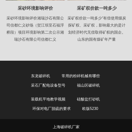
采砂环境影响评价
采矿权价款一吨多少
采砂环境影响评价湘瑞沙石有限公
采矿权价款一吨多少“有偿使用煤炭
司信都仁义砂场（贺江坝至石福浮
探矿权、采矿权，影响最大的是计
桥段）项目环境影响第二次公示湘
划经济时代无偿取得矿权的国企。
瑞沙石有限公司信都仁义
山东的国有煤矿年产量
东龙破碎机
常用的粉碎机械有哪些
采石厂配电设备型号
福山区破碎机
装载机平地教学视频
硅酸盐打砂机
环保对电厂脱硫的要求
欧版5230
上海破碎机厂家