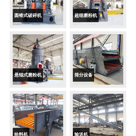
圆锥式破碎机
超细磨粉机
悬辊式磨粉机
筛分设备
给料机
输送机