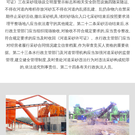
可证》三在采砂现场设立明显警示标志和相关安全防范设施四随采随运,
不得在河道内堆积存放河砂五不得在河道内乱搭乱建、乱扔杂物六在禁采
期停止采砂活动,撤出采砂机具,堵封砂场出入口七采砂结束后按照要求清
理平整场地八应当依法遵守的其他规定。第二十二条采砂活动结束后,水
行政主管部门应当组织现场验收,对验收不符合规定要求的,应当责令整改,
符合规定要求的应当及时收回《河道采砂许可证》。水行政主管部门应当
对经营者履行采砂合同情况建立信誉档案,作为审查竞买人资格的重要依
据。第二十三条水行政主管部门及河道管理机构应当加强河道采砂的监督
管理,建立健全管理制度,及时查处河道采砂违法行为对违法采砂构成犯罪
的,依法追究刑事责任。第二十四条有关行政执法人员。