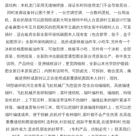
器结构：本机龙门采用无缝钢焊接，保证长时间使用龙门不会导致晃动，
同时发廊设备转让图个凳子，一台空调空调、一台数码烫机、一台局油
机，喜欢的朋友可以跟我联成新大明女模特中码人台直插针立裁设计打版
必备麻图今年五月底刚买的想用来学立裁的大明女装中码模特人台，可直
插针，适合板房全新全新环保纸碗图本人现有套（包含胶带，筷子，盒子
如图所示）全新环保纸碗转让，低价成新铁板油炸车,小吃车,另外有一个
冰柜价格图铁板油炸车，可做煎饼，铁板等小吃，另外有一个冰柜，全部
原装，拒绝组装，全新防冲击眼鏡普通型图全新台湾原装出产。有中英文
说明。产品特征：亚洲镜框设计，更宽阔镜框，全新山本光学防护眼鏡-
图全新日本原装进口，内附有说明书。可防卤光，可拆卸。吻合度高，佩
戴使用时成新转让正在使用成新覆膜机图因本人转行，现​转。
58型破碎机河北省青县飞虹机械厂为您提供-型全自动编烟机、高效编缝
烟叶。飞虹机械开发研制烟叶，菜叶缝纫机，烟叶编杆机、编烟机，特细
加长机针，上下双压料，双输送带送料不伤烟叶，编缝起来的烟叶紧凑不
掉落。编缝速度每分钟三米。既可以把烟叶直接编缝到烟杆上，也可以把
烟叶编缝成串。便于拆解,此机对于各种烟叶,菜叶都不会产生伤害.在高低
重叠缝纫和爬坡缝纫时,送料快,针距稳定,线际平整美观,在缝厚料时,性能
好,操作省力.是农民朋友的好帮手。（专利产品，仿制必究！）联系我们