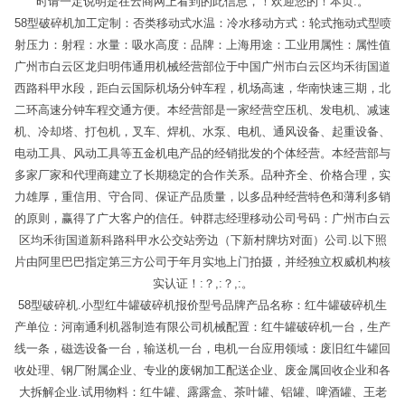
时请一定说明是在云商网上看到的此信息，！欢迎您的！本页.。
58型破碎机加工定制：否类移动式水温：冷水移动方式：轮式拖动式型喷
射压力：射程：水量：吸水高度：品牌：上海用途：工业用属性：属性值
广州市白云区龙归明伟通用机械经营部位于中国广州市白云区均禾街国道
西路科甲水段，距白云国际机场分钟车程，机场高速，华南快速三期，北
二环高速分钟车程交通方便。本经营部是一家经营空压机、发电机、减速
机、冷却塔、打包机，叉车、焊机、水泵、电机、通风设备、起重设备、
电动工具、风动工具等五金机电产品的经销批发的个体经营。本经营部与
多家厂家和代理商建立了长期稳定的合作关系。品种齐全、价格合理，实
力雄厚，重信用、守合同、保证产品质量，以多品种经营特色和薄利多销
的原则，赢得了广大客户的信任。钟群志经理移动公司号码：广州市白云
区均禾街国道新科路科甲水公交站旁边（下新村牌坊对面）公司.以下照
片由阿里巴巴指定第三方公司于年月实地上门拍摄，并经独立权威机构核
实认证！:？,:？,:。
58型破碎机.小型红牛罐破碎机报价型号品牌产品名称：红牛罐破碎机生
产单位：河南通利机器制造有限公司机械配置：红牛罐破碎机一台，生产
线一条，磁选设备一台，输送机一台，电机一台应用领域：废旧红牛罐回
收处理、钢厂附属企业、专业的废钢加工配送企业、废金属回收企业和各
大拆解企业.试用物料：红牛罐、露露盒、茶叶罐、铝罐、啤酒罐、王老