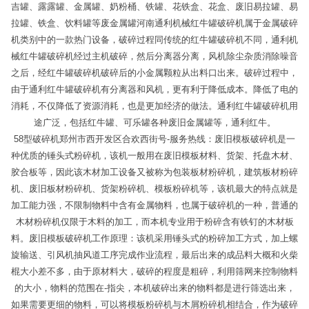
吉罐、露露罐、金属罐、奶粉桶、铁罐、花铁盒、花盒、废旧易拉罐、易
拉罐、铁盒、饮料罐等废金属罐河南通利机械红牛罐破碎机属于金属破碎
机类别中的一款热门设备，破碎过程同传统的红牛罐破碎机不同，通利机
械红牛罐破碎机经过主机破碎，然后分离器分离，风机除尘杂质消除噪音
之后，经红牛罐破碎机破碎后的小金属颗粒从出料口出来。破碎过程中，
由于通利红牛罐破碎机有分离器和风机，更有利于降低成本。降低了电的
消耗，不仅降低了资源消耗，也是更加经济的做法。通利红牛罐破碎机用
途广泛，包括红牛罐、可乐罐各种废旧金属罐等，通利红牛。
58型破碎机郑州市西开发区合欢西街号-服务热线：废旧模板破碎机是一
种优质的锤头式粉碎机，该机一般用在废旧模板材料、货架、托盘木材、
胶合板等，因此该木材加工设备又被称为包装板材粉碎机，建筑板材粉碎
机、废旧板材粉碎机、货架粉碎机、模板粉碎机等，该机最大的特点就是
加工能力强，不限制物料中含有金属物料，也属于破碎机的一种，普通的
木材粉碎机仅限于木料的加工，而本机专业用于粉碎含有铁钉的木材板
料。废旧模板破碎机工作原理：该机采用锤头式的粉碎加工方式，加上螺
旋输送、引风机抽风道工序完成作业流程，最后出来的成品料大概和火柴
棍大小差不多，由于原材料大，破碎的程度是粗碎，利用筛网来控制物料
的大小，物料的范围在-指尖，本机破碎出来的物料都是进行筛选出来，
如果需要更细的物料，可以将模板粉碎机与木屑粉碎机相结合，作为破碎