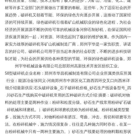
碎机在质量、功能、技术上都有了极大的进步，为矿山、冶金、化工、建
材等许多工业部门的开展做出了重要的奉献。近些年，为了适应社会的开
展趋势，破碎机又朝着节能、环保的绿色方向逐步开展，这推动了国家经
济的可持续开展。绿色破碎机引领着矿山机械职业的绿色化进程，为社会
经济的开展源源不断的供给可靠的机械设备河卵石制砂机，在保证国民经
济疾速开展的一起，对资源、环境也起到了极好的维护效果。作为国内一
家实力雄厚的破碎机等矿山机械制造厂商，郑州宇华是一家负职责、讲诺
言的好公司。破碎机公司用于担当起本身的社会职责，不断的进步科技研
制才能，为社会的开展供给各种类型的节能、环保的绿色破碎机设备。郑
州宇华机械设备有限公司总部郑州高新技术开发区纺织工业。
58型破碎机企业名称：郑州市华昌机械制造有限公司企业所属类供应所属
行业：能源冶金张同义-河南郑州市中原区化工路西四环交叉口向西米详
细介绍最新供应:石头破碎设备_石子破碎机价格_砂石生产线设备型号_四
川砂石生产线购买中破碎机常用的五种破碎方式介绍:摘要：破碎机对物
料的处理主要是两种作业：粉碎和粒度分级。砂石生产线常用粉碎矿石破
碎机械和球磨机。）破碎机和球磨机统称为粉碎机械。粉碎机械类型繁
多，按施力方式不同，对物料粉碎有挤压、弯曲、冲击、剪切和研磨等方
法。在粉碎机械中，施力情况很复杂，往往是几种施力同时存在，在某一
台粉碎机械中只有一两种主要施力。）砂石生产线要处理的物料颗粒形状