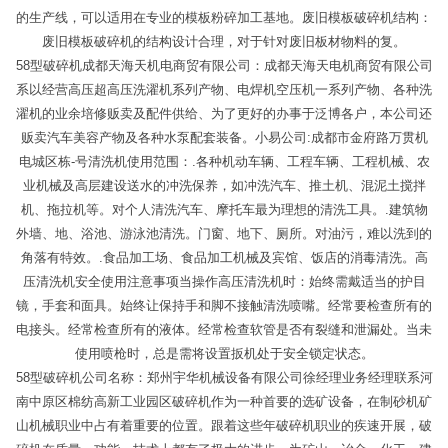
的生产线，可以适用在专业的模板粉碎加工基地。废旧模板破碎机结构：
废旧模板破碎机的结构设计合理，对于针对废旧板材物料的复。
58型破碎机成都天海天机电商贸有限公司：成都天海天电机商贸有限公司
系以经营高压超高压洗濯机系列产物、电焊机空压机一系列产物、各种洗
濯机的业余培修贩卖及配件供给、为了更好的办事于泛博各户，本公司还
贩卖汽车美容产物及各种水泵配套装备。小易公司:成都市金府路万贯机
电城区栋-号清洗机使用范围：.各种机动车辆、工程车辆、工程机械、农
业机械及高层建设送水的冲洗保养，如冲洗汽车、推土机、混泥土搅拌
机、拖拉机等。对个人清洗汽车、摩托车最为理想的清洗工具。.建筑物
外墙、地、浴池、游泳池清洗。门窗、地下、厕所。对油污，难以洗到的
角落有特效。.食品加工场、食品加工机械及宾馆、饭店的消毒清洗。高
压清洗机安全使用注意事项当操作高压清洗机时：始终需戴适当的护目
镜，手套和面具。始终让保持手和脚不接触清洗喷嘴。经常要检查所有的
电接头。经常检查所有的液体。经常检查软管是否有裂缝和泄漏处。当未
使用喷枪时，总是需将设置扳机处于安全锁定状态。
58型破碎机公司名称：郑州宇华机械设备有限公司徐经理业务经理联系河
南中原区棉纺高新工业园区破碎机作为一种首要的选矿设备，在制砂机矿
山机械职业中占有着重要的位置。跟着这些年破碎机职业的疾速开展，破