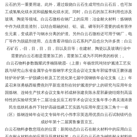
云石的另一重要用途。此外，通过煅烧白云石生成苛性白云石后，也可加
工成氢氧化镁水泥和硫酸氧化镁水泥。同时，白云石的加工和利用也涉及
玻璃、陶瓷等领域。白云石微粉在钢厂上的应用：冶金耐火材料：炼钢铁
中作为镁质造渣剂，以结合熔融的硅、铝、硫、磷等到不需要的或有害伴
生元素，变成易于与钢水分离的炉渣。另外白云石微粉还可用于钢厂，电
厂等作为脱硫剂使用。点击查看详细白云石系列产品也分为许多类：白云
石矿石，-目，目，目，目，目以及目等；在建材、陶瓷以及玻璃行业中
需要的白云石都是需要加工的，需要加工成为不同种类的粉状；。
白云石物料参数魏耀武李楠陈晓霞-（上册）年杨世民吨转炉溅渣工艺实
践与研究山东省金属学会年炼钢学术交流会议论文集年郭猛李镇王鹏张越
转炉补炉第一炉脱磷分析及工艺优化第七届中国钢铁年会论文集（上）年
孟召来张勇杨西银费燕刘平新造渣剂在转炉溅渣护炉上的研究与应用年全
国炼钢、连铸生产技术会议文集年祁成林张建良陈永星郭豪烧结熔剂高温
特性的实验研究第十二届冶金反应工程学术会议论文集年李小勇吴涌涛唐
民生低铁耗条件下转炉高碳低磷工艺实践与应用年度泛珠三角十一省
（区）炼钢连铸年会论文专辑年代小伟李宗英选用优质白云石试制镁钙合
成砂年第十二届冀鲁豫晋京五。
白云石物料参数您现在的位置：新闻动态白云石在耐火材料中的应用白云
石在耐火材料中的应用马跃建材标签：白云石白云石作为碱性耐火材料的