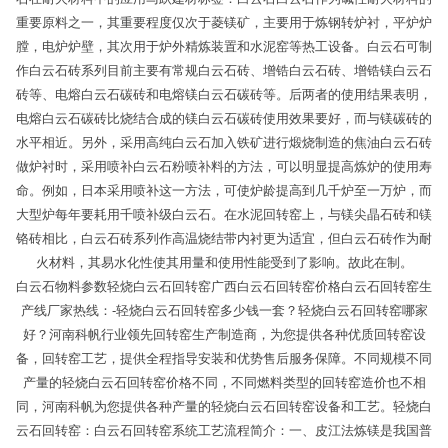
重要原料之一，其重要程度仅次于菱镁矿，主要用于炼钢转炉衬，平炉炉
膛，电炉炉壁，其次用于炉外精炼装置和水泥窑等热工设备。白云石可制
作白云石砖系列目前主要有常规白云石砖、增锆白云石砖、增锆镁白云石
砖等、电熔白云石碳砖和电熔镁白云石碳砖等。后两者的使用结果表明，
电熔白云石碳砖比烧结合成的镁白云石碳砖使用效果要好，而与镁碳砖的
水平相近。另外，采用高纯白云石加入铁矿进行煅烧制造的焦油白云石砖
做炉衬时，采用喷补白云石粉喷补料的方法，可以明显提高炼炉的使用寿
命。例如，日本采用喷补这一方法，可使炉龄提高到几千炉至一万炉，而
大型炉每年要耗用千喷补级白云石。在水泥回转窑上，与镁尖晶石砖和镁
铬砖相比，白云石砖系列作高温烧结带内衬更为适宜，但白云石砖作为耐
火材料，其易水化性使其用量和使用性能受到了影响。故此在制。
白云石物料参数轻烧白云石回转窑广西白云石回转窑价格白云石回转窑生
产线厂家热线：-轻烧白云石回转窑多少钱一套？轻烧白云石回转窑哪家
好？河南科帆行业领先回转窑生产制造商，为您提供各种优质回转窑设
备，回转窑工艺，提供全程指导安装和优势售后服务保障。不同规模不同
产量的轻烧白云石回转窑价格不同，不同燃料类型的回转窑造价也不相
同，河南科帆为您提供各种产量的轻烧白云石回转窑设备和工艺。轻烧白
云石回转窑：白云石回转窑系统工艺流程简介：一、皮江法炼镁是我国普