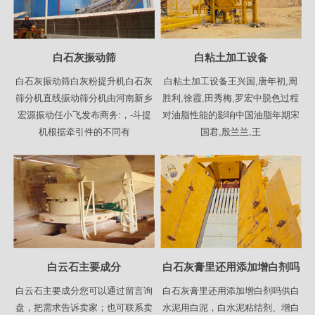
白石灰振动筛
白粘土加工设备
白石灰振动筛白灰粉提升机白石灰
白粘土加工设备王兴国,唐年初,周
筛分机直线振动筛分机由河南新乡
胜利,徐霞,田秀梅,罗宏中脱色过程
宏源振动任小飞发布商务:，-斗提
对油脂性能的影响中国油脂年期宋
机根据牵引件的不同有
国君,殷兰兰,王
白云石主要成分
白石灰膏里还用添加增白剂吗
白云石主要成分您可以通过留言询
白石灰膏里还用添加增白剂吗供白
盘，把需求告诉卖家；也可联系卖
水泥用白泥，白水泥粘结剂、增白