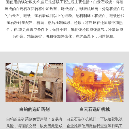
遍使用的镁冶炼技术,皮江法炼镁工艺过程主要包括：白云石煅烧：将破
碎成的白云石在回转窑中加热至，烧成煅白。球磨机球磨：分别将煅白后
的白云石、硅铁、萤石磨成目以上的细粉。配料制球：将煅白、硅铁粉和
萤石粉计量配料、粉磨，然后压制成球。还原：将料球在还原罐中加热
至，在.或更高真空条件下，保持小时，氧化镁还原成镁蒸气，冷凝后成
为粗镁。精炼铸锭：将粗镁加热熔化，在约高温下，用熔剂精。
白钨的选矿药剂
白云石选矿机械
白钨的选矿药剂免责声明：交易有
白云石选矿机械扫一下快速获取该
风险，请谨慎交易，以免因此造成
企业推荐使用微信我查查等扫码工