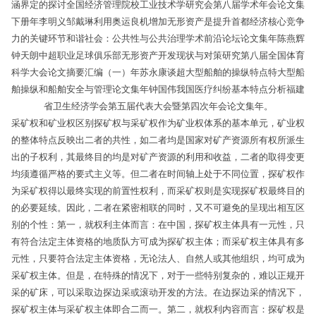
涵界定的探讨全国经济管理院校工业技术学研究会第八届学术年会论文集
下册年李明义邹戴琳利用奥运良机增加无形资产是提升首都经济核心竞争
力的关键环节和谐社会：公共性与公共治理学术前沿论坛论文集年陈燕辉
钟天朗中超职业足球俱乐部无形资产开发现状与对策研究第八届全国体育
科学大会论文摘要汇编（一）年苏永康谈超大型船舶的操纵特点特大型船
舶操纵和船舶安全与管理论文集年钟国伟我国医疗纠纷基本特点分析福建
省卫生经济学会第五届代表大会暨第四次年会论文集年。
采矿权和矿业权区别探矿权与采矿权作为矿业权体系的基本单元，矿业权
的整体特点反映出二者的共性，如二者均是国家对矿产资源所有权所派生
出的子权利，其最终目的均是对矿产资源的利用和收益，二者的取得变更
均须遵循严格的要式主义等。但二者在时间轴上处于不同位置，探矿权作
为采矿权得以最终实现的前置性权利，而采矿权则是实现探矿权最终目的
的必要延续。因此，二者在紧密相联的同时，又不可避免的呈现出相互区
别的个性：第一，就权利主体而言：在中国，探矿权主体具有一元性，只
有符合法定主体资格的地质队方可成为探矿权主体；而采矿权主体具有多
元性，只要符合法定主体资格，无论法人、自然人或其他组织，均可成为
采矿权主体。但是，在特殊的情况下，对于一些特别复杂的，难以正规开
采的矿床，可以采取边探边采或滚动开发的方法。在边探边采的情况下，
探矿权主体与采矿权主体即合二而一。第二，就权利内容而言：探矿权是