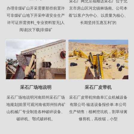
采石厂网北京福顺达采石厂位于北
办理非煤矿山开采需要那些前置许
京市房山区河北镇林场南。公司本
可非煤矿山地下开采申请安全生产
着“以客户为中心、以质量为核心、
许可证所需资料_专业资料暂无|人
长期坚持互惠互利”的
阅读|次下载|非煤矿
采石厂场地说明
采石厂皮带机
采石厂场地说明河南郑州采石厂场
采石厂皮带机恈曲阜汇众机械设备
地规划|前景可观河南省郑州恒冉矿
有限公司-输送设备报价单:本公司
山机械厂专业制造各种破碎设备、
生产销售：植树挖坑机，割草绿篱
破碎机、鄂式破碎机、
修剪机，高枝锯，小型