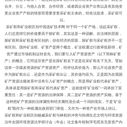
合并、分立，与他人合资、合作经营，或者因企业资产出售以及有其他变
更企业资产产权的情形而需要变更采矿权主体的，经依法批准，采矿权可
以。
采矿权和矿业权区别中国选矿技术网:对于同一个矿产地，说起采矿权，
人们总觉得它的价值要高于探矿权，其实这是一种误解。在法律的层面，
探矿权和采矿权是有区别的；但在经济的层面，探矿权与采矿权并不一定
有区别。国外矿业权、矿资产是两个概念，矿业权通过行政审批获得，矿
资产通过市场机制运转首先，我们要引入矿产资源资产（以下简称矿资
产）的概念，它同这宗资产是在探矿权名下还是在采矿权名下无关。譬如
说有一宗煤炭资源的矿产资源资产，经评估其价值为，那么不论该资产是
作为探矿权出让，还是作为采矿权出让，其价值均应为。正是因为在我国
矿产资源法规体系中没有引入矿资产的概念，而是用矿业权代表矿资产，
具体讲是用探矿权和采矿权代表矿资产，这就使得“矿业权”一词承担了双
重责任：其一是矿产资源的法律保障，其二是矿产资源的资产实物。基于
这种把矿产资源的法律属性和经济属性混合成一个词的现实，于是“矿业
权”既作为一种权属在政府部门审批，又作为一种资产在市场上转让。
采矿权和矿业权区别杨威采矿权与林权的冲突与协调生态文明与环境资源
法年全国环境资源法学研讨会（年会）论文集年程秋萍毛照东无形资产内