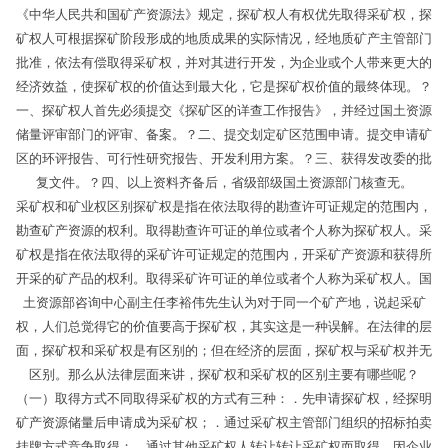
《中华人民共和国矿产资源法》规定，探矿权人有权优先取得采矿权，探
矿权人可根据探矿阶段形成的地质成果的实际情况，经地质矿产主管部门
批准，依法有偿取得采矿权，并对其进行开发，为企业或个人带来更大的
经济效益，使探矿权的价值达到最大化，它是探矿权价值的最终体现。？
一、探矿权人首先必须提交《探矿区的详查工作报告》，并经过国土资源
储量评审部门的评审、备案。？二、提交划定矿区范围申请。提交申请矿
区的环评报告、可行性研究报告、开发利用方案。？三、获得发改委的批
复文件。？四、以上资料齐备后，省级部级国土资源部门核查无。
采矿权和矿业权区别探矿权是指在依法取得的勘查许可证规定的范围内，
勘查矿产资源的权利。取得勘查许可证的单位或者个人称为探矿权人。采
矿权是指在依法取得的采矿许可证规定的范围内，开采矿产资源和获得所
开采的矿产品的权利。取得采矿许可证的单位或者个人称为采矿权人。国
土资源部咨询中心副主任李裕伟先生认为对于同一个矿产地，说起采矿
权，人们总觉得它的价值要高于探矿权，其实这是一种误解。在法律的层
面，探矿权和采矿权是有区别的；但在经济的层面，探矿权与采矿权并无
区别。那么从法律层面来讲，探矿权和采矿权的区别主要有哪些呢？
（一）取得方式不同取得采矿权的方式有三种：．先申请探矿权，经探明
矿产资源储量后申请成为采矿权；．通过采矿权主管部门组织的招标拍卖
挂牌方式竞争取得；．通过其他采矿权人转让转让采矿权而取得。因企业