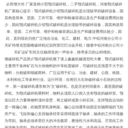
从而增大对.厂家直销小型颚式破碎机，二手颚式破碎机，河南鄂式破碎
机厂家核心提示：颚式破碎机介绍颚式破碎机是出现较早的破碎设备，因
其构造简单、坚固、工作可靠、维护和检修容易以及生产和建设费用比较
少，因此颚式破碎机介绍颚式破碎机是出现较早的破碎设备，因其构造简
单、坚固、工作可靠、维护和检修容易以及生产和建设费用比较少，因
此，直到现在仍然广泛地在冶金、化工、建材、电力.中铝河南分公司小
关矿特维克型圆锥破碎机纪实阿里巴巴冶金开机！随着中铝河南分公司小
关矿运矿车间主任杨得良的一声命令，静养多日的山特维的。
饿破碎机产品简介颚式破碎机饿了请上鑫鑫机械请您吃大餐，鄂式破碎机
主要用于各种矿石与大块物料的中等粒度破碎，可破碎抗压强度不大于的
物料，分粗破和细破两种。广泛运用于矿山、冶金、建材、公路、铁路、
水利和化工等多种行业。运行环境：在将巨大石块破碎成小石块的过程
中，第一道破碎机通常称为“主”破碎机。也是历史时间最长，最坚固的破
碎机。为颚式破碎机喂料时，物料从顶部入口倒入含有颚齿的破碎室。颚
齿以巨大力量将物料顶向室壁，将之破碎成更小的石块。支持颚齿运动的
是一根偏心轴，此轴贯穿机身构架。偏心运动通常由固定在轴两端的飞轮
所产生。飞轮和偏心支持轴承经常采用球面滚子轴承，轴承的工作环境极
为苛刻。轴承必须承受巨大的冲击载荷，磨蚀性污水和高温。尽管此工作
环境极为苛刻，颚式破碎机仍需非常可靠地工作，这是保证生产效率的关