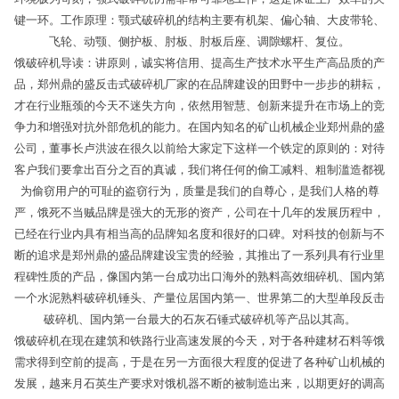
键一环。工作原理：颚式破碎机的结构主要有机架、偏心轴、大皮带轮、
飞轮、动颚、侧护板、肘板、肘板后座、调隙螺杆、复位。
饿破碎机导读：讲原则，诚实将信用、提高生产技术水平生产高品质的产
品，郑州鼎的盛反击式破碎机厂家的在品牌建设的田野中一步步的耕耘，
才在行业瓶颈的今天不迷失方向，依然用智慧、创新来提升在市场上的竞
争力和增强对抗外部危机的能力。在国内知名的矿山机械企业郑州鼎的盛
公司，董事长卢洪波在很久以前给大家定下这样一个铁定的原则的：对待
客户我们要拿出百分之百的真诚，我们将任何的偷工减料、粗制滥造都视
为偷窃用户的可耻的盗窃行为，质量是我们的自尊心，是我们人格的尊
严，饿死不当贼品牌是强大的无形的资产，公司在十几年的发展历程中，
已经在行业内具有相当高的品牌知名度和很好的口碑。对科技的创新与不
断的追求是郑州鼎的盛品牌建设宝贵的经验，其推出了一系列具有行业里
程碑性质的产品，像国内第一台成功出口海外的熟料高效细碎机、国内第
一个水泥熟料破碎机锤头、产量位居国内第一、世界第二的大型单段反击
破碎机、国内第一台最大的石灰石锤式破碎机等产品以其高。
饿破碎机在现在建筑和铁路行业高速发展的今天，对于各种建材石料等饿
需求得到空前的提高，于是在另一方面很大程度的促进了各种矿山机械的
发展，越来月石英生产要求对饿机器不断的被制造出来，以期更好的调高