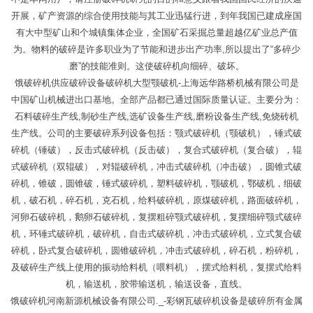
开展，矿产资源的综合使用技能与其工业迅猛行进，到年我国已建成座国
有大中型矿山和个城镇集体企业，全国矿石采掘总量超越亿矿业总产值
为。物料的破碎是许多职业为了节能和进步出产功率,所以提出了“多碎少
磨”的技能准则。这使破碎机向细碎、破坏。
饿破碎机供应破碎设备破碎机大型颚破机-上海远华路桥机械有限公司是
中国矿山机械进出口基地。全部产品都已通过国际质量认证。主要分为：
石料破碎生产线,制砂生产线,选矿设备生产线,磨粉设备生产线,免烧砖机
生产线。公司的主要破碎系列设备包括：颚式破碎机（颚破机），锤式破
碎机（锤破），反击式破碎机（反击破），复合式破碎机（复合破），辊
式破碎机（双辊破），对辊破碎机，冲击式破碎机（冲击破），圆锥式破
碎机，锥破，圆锥破，锤式破碎机，塑料破碎机，颚破机，鄂破机，细破
机，破石机，碎石机，克石机，给料破碎机，原煤破碎机，路面破碎机，
河卵石破碎机，鹅卵石破碎机，复摆粗碎颚式破碎机，复摆细碎颚式破碎
机，环锤式破碎机，破碎机，自击式破碎机，冲击式破碎机，立式复合破
碎机，卧式复合破碎机，圆锥破碎机，冲击式破碎机，碎石机，粉碎机，
及破碎生产线上使用的振动给料机（喂料机），摆式给料机，复摆式给料
机，输送机，胶带输送机，输送设备，直线。
饿破碎机河南新源机械设备有限公司._-彩钢瓦破碎机设备是破碎所有金属