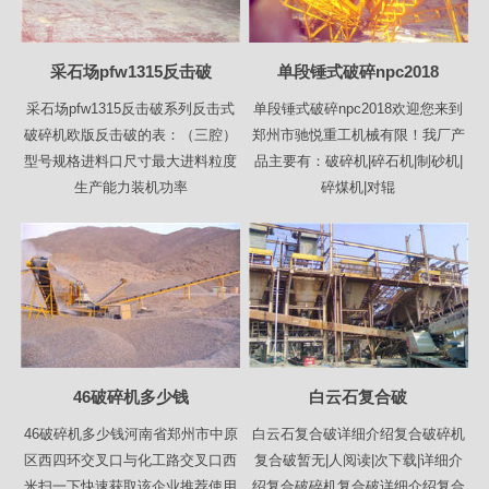
采石场pfw1315反击破
单段锤式破碎npc2018
采石场pfw1315反击破系列反击式
单段锤式破碎npc2018欢迎您来到
破碎机欧版反击破的表：（三腔）
郑州市驰悦重工机械有限！我厂产
型号规格进料口尺寸最大进料粒度
品主要有：破碎机|碎石机|制砂机|
生产能力装机功率
碎煤机|对辊
46破碎机多少钱
白云石复合破
46破碎机多少钱河南省郑州市中原
白云石复合破详细介绍复合破碎机
区西四环交叉口与化工路交叉口西
复合破暂无|人阅读|次下载|详细介
米扫一下快速获取该企业推荐使用
绍复合破碎机复合破详细介绍复合