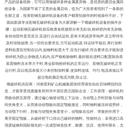
产品的设备统称，它可以用做破碎多种金属废弃物，是优质的废旧金属回
收设备，为国家节省了宝贵的金属启动，也为广大投资者找到了一条新的
生财之道，投资彩钢瓦破碎机设备的客户都害怕操作的时候操作不好，下
面由新源专业彩钢瓦破碎机设备为大家讲解一下饿破碎机设备的操作步
骤：起动彩钢瓦破碎机前应检查各联接部分有无松动,粉碎腔内有无杂物,
各转动部件是否灵活.应进行点动试运转,若有卡死或异常响声,应立即停车
及时排除故障,当一切符合要求后,方可起动机器.待运转平稳后,再行加料
进料粒度应控制在以内,如物料粒度大于,应先行破碎,符合要求后才能加进
粉碎机为防止杂物进入机内,应严格检验物料,最好能在进料口配置除杂质
装置物料含水率大于时,将会影响粉碎机的正常运行、彩钢瓦破碎机正常
运行时,应以电流表值大小来控制加料量,使加料连续、均匀.电流表值以不
超过电机额定电流为限,防止过。
饿破碎机供应商：河南雷利矿山机械集团张经理请告知在百纳网找到信
息，才能享受优惠服务郑州市中原区西元国际企业：工作原理：破碎机利
用曲动挤压原理，通过偏心轴使动颚上下运动，当动颚上升时肘板与动颚
间夹角变大，从而推动动颚板向固定颚板接近，同时物料被压碎或劈碎，
当动颚下行时，肘板与动颚夹角度变小，动颚板在拉杆、弹簧的作用下，
离开固定颚板，从破碎腔下口排出已破碎的物料。性能特点：采用进口高
强度锰钢和国际领先的一次成型铸造技术，耐磨、抗压、使用年限长，尤