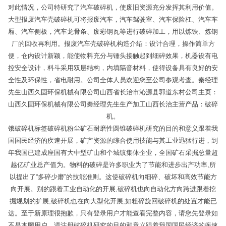
对此情况，公司特研究了汽车破碎机，使废旧资源充分发挥其利用价值。
大型报废汽车壳破碎机可将报废汽车，汽车驾驶室、汽车保险杠、汽车车
厢、汽车侧板，汽车龙骨条、废彩钢瓦等进行破碎加工，用以炼铁、炼钢
厂的回收再利用。报废汽车壳破碎机构造介绍：设计合理，操作简单方
便，仓内设计新颖，能使物料充分与锤头接触起到细碎效果，机器设有电
控安全设计，料斗采用双层结构，内填隔音材料，使得设备具有良好的安
全性及环保性，省电耐用。公司全体人员欢迎您至公司参观考查。秦经理
先生山西久固环保机械有限公司山西省长治市沁源县郭道东村公司主页：
山西久固环保机械有限公司秦经理先生生产加工山西长治主营产品：破碎
机。
饿破碎机标签破碎机粉尘矿石耐磨性圆锥破碎机研究的目的和意义跟着我
国国民经济的疾速开展，矿产资源的综合使用技能与其工业迅猛行进，到
年我国已建成座国有大中型矿山和个城镇集体企业，全国矿石采掘总量超
越亿矿业总产值为。物料的破碎是许多职业为了节能和进步出产功率,所
以提出了“多碎少磨”的技能准则。这使破碎机向细碎、破坏和高效节能方
向开展。别的跟着工业自动化的开展,破碎机也向自动化方向跨进跟着挖
掘规划的扩展,破碎机也在向大型化开展,如粗碎旋回破碎机的处置才能已
达。至于新原理很抱歉，只有登录用户才能查看完整内容，请您先登录如
不是本网用户，请注册破碎机研究的目的和意义跟着我国国民经济的疾速