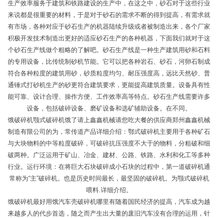
生产效率服务于建筑和铁路建设的生产中，在这之中，砂石对于这些行业
来说都是很重要的材料，于是对于砂石的需求不断的得到提高，有需求就
有市场，各种对应于砂石生产的机器陆续升级或者被制造出来，各个厂家
积极开发技术制造出更好的适应砂石生产的各种机器，下面我们就对于这
个砂石生产线做个粗略的了解吧。砂石生产线是一种生产建筑用砂和石料
的专用设备，比传统制砂机节能。它可以把各种岩石、砂石，河卵石制成
符合各种粒度的建筑用砂，砂质粒度均匀、耐压强度高，远比天然砂、普
通锤式打砂机生产的砂更符合建筑要求，更能提高建筑质量。设备具有性
能可靠、设计合理、操作方便、工作效率高等特点。砂石生产线需要许多
设备，包括破碎设备、磨矿设备和选矿辅助设备。在不同。
饿破碎机颚式破碎机饿了请上鑫鑫机械请您吃大餐的供应商郑州鑫鑫机械
制造有限公司的为，常传道产品详细介绍：鄂式破碎机主要用于各种矿石
与大块物料的中等粒度破碎，可破碎抗压强度不大于的物料，分粗破和细
破两种。广泛运用于矿山、冶金、建材、公路、铁路、水利和化工等多种
行业。运行环境：在将巨大石块破碎成小石块的过程中，第一道破碎机通
常称为“主”破碎机。也是历史时间最长，最坚固的破碎机。为颚式破碎机
喂料.详细介绍。
饿破碎机最好用饿汽车壳破碎机哪里有随着国民经济的提高，汽车成为越
来越多人的代步首选，随之而产生出大量的废旧汽车没有合理的运用，针