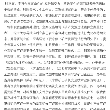
时立案。不符合立案条件的,应告知交办、移送案件的部门或者来信来访
举报的群众。时限要求：个工作日、立案受理案件后，符合下列条件的，
应当立案：有明确的行为人；有违反矿产资源管理法律、法规的事实；依
照矿产资源管理法律、法规的规定应当追究相应的法律责任。属本部门管
辖和职责范围内处理的。立案应当填写《矿产资源违法案件立案呈批
表》，报主管领导批准后立案已在立案查处过程中的违法行为仍在持续状
态，并需要制止的，应当送达《责令停止矿产资源违法行为通知书》，责
令当事人立即停止违法行为。时限要求：个工作日、调查与取证调查取。
办采矿许可证需要什么手续一、先到工商部门核名，二、到国土资源局办
开采证，三、到安全管理局进行审批。四、到环保局进行测评。五、到工
商部门办理营业执照。六、到税务部门办理税务登记证。一、办事依据
《安全生产法》、《矿山安全法》、《江西省实施中华人民共和国矿山安
全法办法》有关规定二、适应范围本辖区内所有非煤矿山企业三、办事应
当具备的条件《采矿许可证》、《非煤矿山矿长安全技术业务资格证》，
由有资质单位编制的开采设计方案及安全生产状况评估报告。四、办事所
需要的手续、材料及相关文件所在乡镇人民政府有关批准文件五、收费依
据及标准工本费每证元六、办事程序受理审查报市安监局批复七、办理时
限煤矿的五证一照指的是采矿许可证国土资源部门核发、煤炭生产许可证
煤炭管理部门核发、安全生产许可证安全生产监督部门核发、矿长安全生