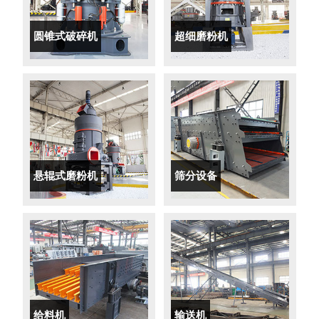
圆锥式破碎机
超细磨粉机
悬辊式磨粉机
筛分设备
给料机
输送机