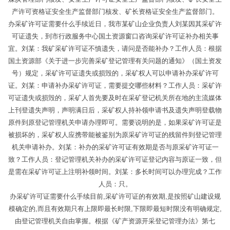
产许可资格证安全生产监督部门核发、矿长资格证安全生产监督部门。
办采矿许可证需要什么手续近日，我市某矿山企业负责人刘某因其采矿许
可证遗失，到市行政服务中心国土资源窗口咨询采矿许可证补办相关事
宜。刘某：我矿采矿许可证不慎遗失，请问是否能补办？工作人员：根据
国土资源部《关于进一步完善采矿登记管理有关问题的通知》（国土资发
号）规定，采矿许可证遗失或损毁的，采矿权人可以申请补办采矿许可
证。刘某：申请补办采矿许可证，需要提交哪些材料？工作人员：采矿许
可证遗失或损毁的，采矿人首先要及时在采矿登记机关所在地的主流媒体
上刊登遗失声明，声明满日后，采矿权人持补领申请书及遗失声明登载物
原件到原登记管理机关申请办理即可。需要说明的是，如果采矿许可证是
被损坏的，采矿权人应携带能被鉴别为原采矿许可证的残留件到登记管理
机关申请补办。刘某：补办的采矿许可证有效期是否与原采矿许可证一
致？工作人员：登记管理机关补办的采矿许可证登记内容与原证一致，但
是需在采矿许可证上注明补领时间。刘某：多长时间可以办理完成？工作
人员：只。
办采矿许可证需要什么手续目前,采矿许可证的有效期,是按照矿山建设规
模确定的,而且有效期只有上限即最长时限,下限即最短时限没有明确规定,
由登记管理机关自由掌握。根据《矿产资源开采登记管理办法》第七