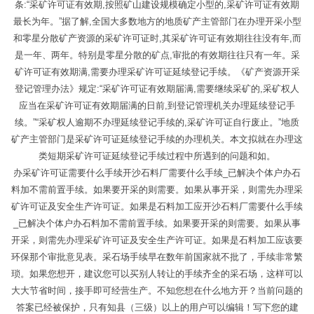
条:“采矿许可证有效期,按照矿山建设规模确定小型的,采矿许可证有效期
最长为年。”据了解,全国大多数地方的地质矿产主管部门在办理开采小型
和零星分散矿产资源的采矿许可证时,其采矿许可证有效期往往没有年,而
是一年、两年。特别是零星分散的矿点,审批的有效期往往只有一年。采
矿许可证有效期满,需要办理采矿许可证延续登记手续。《矿产资源开采
登记管理办法》规定:“采矿许可证有效期届满,需要继续采矿的,采矿权人
应当在采矿许可证有效期届满的日前,到登记管理机关办理延续登记手
续。”“采矿权人逾期不办理延续登记手续的,采矿许可证自行废止。”地质
矿产主管部门是采矿许可证延续登记手续的办理机关。本文拟就在办理这
类短期采矿许可证延续登记手续过程中所遇到的问题和如。
办采矿许可证需要什么手续开沙石料厂需要什么手续_已解决个体户办石
料加不需前置手续。如果要开采的则需要。如果从事开采，则需先办理采
矿许可证及安全生产许可证。如果是石料加工应开沙石料厂需要什么手续
_已解决个体户办石料加不需前置手续。如果要开采的则需要。如果从事
开采，则需先办理采矿许可证及安全生产许可证。如果是石料加工应该要
环保那个审批意见表。采石场手续早在数年前国家就不批了，手续非常繁
琐。如果您想开，建议您可以买别人转让的手续齐全的采石场，这样可以
大大节省时间，接手即可经营生产。不知您想在什么地方开？当前问题的
答案已经被保护，只有知县（三级）以上的用户可以编辑！写下您的建