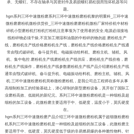
承、无螺钉。不存在轴承与其密封件及易损螺钉易松脱而毁坏机器等问
题。
hgm系列三环中速微粉磨系列三环中速微粉磨粉机黎的明重科_三环中速
微粉磨磨粉机微粉供货价_三环中速微粉磨磨粉机微粉厂家特价机中材粉
碎机小型磨粉机打粉机打粉机注意事项为了使用者的安全,电源必须接地
线粉碎物必须干燥,不宜加工潮湿和油脂的中粉碎的物勿超.磨粉机生产
线，磨粉机生产线价格磨粉机生产线，磨粉机生产线价格磨粉机生产线通
常由颚式破碎机、畚斗提升机、电磁振动给料机、磨粉主机、辅机、风
机、集中电控.磨粉机生产线磨粉机生产线供应，磨粉机生产线价格，磨
粉机生产线操作，磨粉机生产线参数磨粉机生产线产品介绍磨粉机生产线
通常由颚式破碎机、畚斗提升机、电磁振动给料机、磨粉主机、辅机、风
机.三环中速微粉磨粉机简称微粉磨粉机，是我公司总工程师在多年从事
高细制粉加工的经验基础上，潜心研制的新型磨粉设备，其开创了国际工
业磨粉高效、低能耗的新纪元。系列三环中速微粉磨粉机是一种细粉及超
细粉的加工设备，此微粉磨主要适用于中、低硬度，温度小于，莫氏硬度
在。
hgm系列三环中速微粉磨产品介绍三环中速微粉磨粉机属于超细微粉磨粉
机系列三环中速微粉磨粉机是一种细粉及超细粉的加工设备，此微粉磨主
要适用于中、低硬度，莫氏硬度低于级的非易燃易爆的各种脆性物料。针