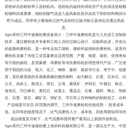
层粉碎后的粗粉带入选粉机内。选粉机内旋转的涡轮所产生的涡流使粗颗
粒物料回落重磨，细粉则随气流进入旋风集粉器并由其下部的卸料阀排出
即为成品，而带有少量细粉尘的气流则经过脉冲除尘器净化后通过风机
及。
hgm系列三环中速微粉磨设备简介：三环中速磨粉机是引入先进工业制粉
技术，通过磨粉技术专家和工程人员经过精心设计、试验和改进，开发出
的超微粉磨粉机，是一种专业加工细粉、微粉和超细粉的磨粉机。该系列
磨粉机克服了传统工业雷蒙磨在适用范围、产量、细度、能耗、使用寿命
等方面的缺陷，是雷蒙磨、球磨机等传统磨粉机的理想替代产品，广泛使
用于我国的冶金、电力、化工、钢铁、建材、煤炭等行业，用于中、低硬
度，莫氏硬度级的非易燃易爆的脆性物料，如方解石、白垩、石灰石、白
云石、高岭土、膨润土、滑石、云母、菱镁矿、伊利石、叶腊石、蛭石、
海泡石、凹凸棒石、累托石、硅藻土、重晶石、石膏、颜料、陶土、明矾
石、石墨、萤石、磷矿石、钾矿石、浮石等上百种物料的制粉加工，出料
产品细度可在目-目范围内调节。三环中速磨粉机性能优势：.投资成本
低。在同等的细度情况下，比气流磨投入少，成本低，回收周期短同等的
成品细度及功耗下，比气流磨和搅拌磨产量高以上易损件损耗低。
hgm系列三环中速微粉磨上海协科机械有限公司，是一家以生产大、中型