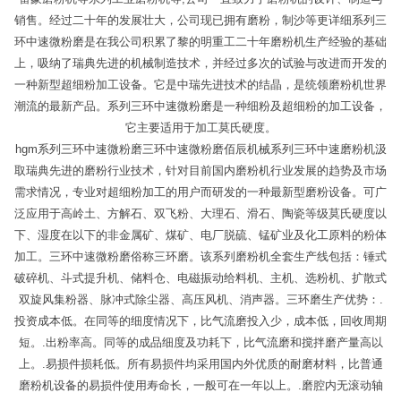
销售。经过二十年的发展壮大，公司现已拥有磨粉，制沙等更详细系列三
环中速微粉磨是在我公司积累了黎的明重工二十年磨粉机生产经验的基础
上，吸纳了瑞典先进的机械制造技术，并经过多次的试验与改进而开发的
一种新型超细粉加工设备。它是中瑞先进技术的结晶，是统领磨粉机世界
潮流的最新产品。系列三环中速微粉磨是一种细粉及超细粉的加工设备，
它主要适用于加工莫氏硬度。
hgm系列三环中速微粉磨三环中速微粉磨佰辰机械系列三环中速磨粉机汲
取瑞典先进的磨粉行业技术，针对目前国内磨粉机行业发展的趋势及市场
需求情况，专业对超细粉加工的用户而研发的一种最新型磨粉设备。可广
泛应用于高岭土、方解石、双飞粉、大理石、滑石、陶瓷等级莫氏硬度以
下、湿度在以下的非金属矿、煤矿、电厂脱硫、锰矿业及化工原料的粉体
加工。三环中速微粉磨俗称三环磨。该系列磨粉机全套生产线包括：锤式
破碎机、斗式提升机、储料仓、电磁振动给料机、主机、选粉机、扩散式
双旋风集粉器、脉冲式除尘器、高压风机、消声器。三环磨生产优势：.
投资成本低。在同等的细度情况下，比气流磨投入少，成本低，回收周期
短。.出粉率高。同等的成品细度及功耗下，比气流磨和搅拌磨产量高以
上。.易损件损耗低。所有易损件均采用国内外优质的耐磨材料，比普通
磨粉机设备的易损件使用寿命长，一般可在一年以上。.磨腔内无滚动轴