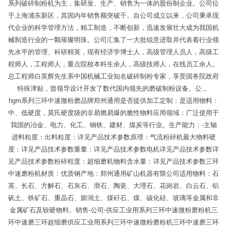
系列破碎制粉机为主，集研发、生产、销售为一体的股份制企业。公司位
于上海浦东新区，其国内年销售额突破千。自公司成立以来，公司秉承现
代企业的科学管理方法，精工制造，不断创新，迅速发展壮大成为我国机
械制造行业的一颗璀璨明珠。公司汇集了一大批锐意进取并代表着行业领
先水平的管理、科研精英，现有经济学博士人，高级管理人员人，高级工
程师人，工程师人，重点院校本科生余人，高级技师人，在线员工余人。
总工程师白英辉先生系中国机械工业知名破碎制粉专家，享受国务院政府
特殊津贴，曾领导设计开发了数代国内领先的磨破制粉设备。公.。
hgm系列三环中速微粉磨品牌郑州通用是否提供加工定制：是适用物料：
中、低硬度，莫氏硬度级的非易燃易爆的脆性物料应用领域：广泛使用于
我国的冶金、电力、化工、钢铁、建材、煤炭等行业。生产能力：-主轴
进料粒度：出料粒度：详见产品技术参数原理：气流粉碎机最大物料硬
度：详见产品技术参数重量：详见产品技术参数电机详见产品技术参数详
见产品技术参数粉碎程度：超细磨机物料含水量：详见产品技术参数三环
中速磨粉机材质：优质钢产地：郑州通用矿山机器有限公司适用物料：石
英、长石、方解石、石灰石、滑石、陶瓷、大理石、花岗岩、白云石、铝
矾土、铁矿石、重晶石、膨润土、煤矸石、煤、碳化硅、玻璃等金属和非
金属矿石及较硬物料。销售-公司-供应工业用系列三环中速微粉磨粉机三
环中速磨三环超细磨供应工业用系列三环中速微粉磨粉机三环中速磨三环