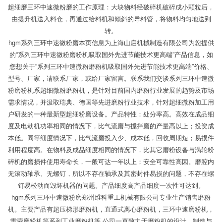
超细磨三环中速微粉磨的工作原理：大块物料经破碎机破碎成小颗粒后，
由提升机送入料仓，再通过给料机和倾斜的导料管，将物料均匀地送到
转。
hgm系列三环中速微粉磨本页信息为上海山启机械制造有限公司为您提供
的“系列三环中速微粉磨粉机吸取国外先进节能技术更高端”产品信息，如
您想关于“系列三环中速微粉磨粉机吸取国外先进节能技术更高端”价格、
型号、厂家，请联系厂家，或给厂家留言。联系我们交谈系列三环中速微
粉磨粉机系超细微粉磨粉机，是针对目前国内磨粉行业发展的趋势及市场
需求情况，并汲取瑞典、德国等先进磨粉行业技术，针对超细微粉加工用
户研发的一种最新型超细粉磨设备。产品特性：处分率高。高效在成品细
度及电动机功率相同的情况下，比气流磨与搅拌磨的产量高以上；投资成
本低。同等细度情况下，比气流磨投入少、成本低，回收周期短；易损件
利用程度高。在物料及成品细度相同的情况下，比其它磨粉设备与涡轮粉
碎机的磨损件使用寿命长，一般可达一年以上；安全可靠性高因。磨腔内
无滚动轴承、无螺钉，所以不存在轴承及其密封件易损的问题，不存在螺
钉易松动而毁坏机器的问题。产品细度高产品细度一次性可达到。
hgm系列三环中速微粉磨郑州维科重工机械有限公司专业生产销售磨粉
机。主要产品有超压梯形磨粉机，直通式离心磨粉机，三环中速磨粉机，
雷蒙磨粉机等系列工业磨粉机等,公司一直致力于磨粉机的设计、制造与