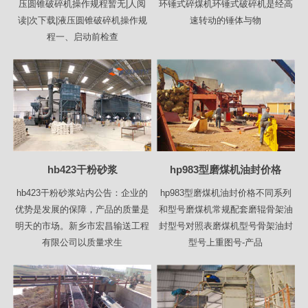
压圆锥破碎机操作规程暂无|人阅
环锤式碎煤机环锤式破碎机是经高
读|次下载|液压圆锥破碎机操作规
速转动的锤体与物
程一、启动前检查
hb423干粉砂浆
hp983型磨煤机油封价格
hb423干粉砂浆站内公告：企业的
hp983型磨煤机油封价格不同系列
优势是发展的保障，产品的质量是
和型号磨煤机常规配套磨辊骨架油
明天的市场。新乡市宏昌输送工程
封型号对照表磨煤机型号骨架油封
有限公司以质量求生
型号上重图号-产品