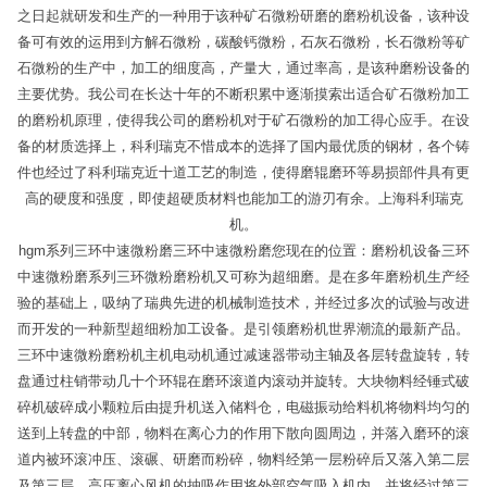
之日起就研发和生产的一种用于该种矿石微粉研磨的磨粉机设备，该种设
备可有效的运用到方解石微粉，碳酸钙微粉，石灰石微粉，长石微粉等矿
石微粉的生产中，加工的细度高，产量大，通过率高，是该种磨粉设备的
主要优势。我公司在长达十年的不断积累中逐渐摸索出适合矿石微粉加工
的磨粉机原理，使得我公司的磨粉机对于矿石微粉的加工得心应手。在设
备的材质选择上，科利瑞克不惜成本的选择了国内最优质的钢材，各个铸
件也经过了科利瑞克近十道工艺的制造，使得磨辊磨环等易损部件具有更
高的硬度和强度，即使超硬质材料也能加工的游刃有余。上海科利瑞克
机。
hgm系列三环中速微粉磨三环中速微粉磨您现在的位置：磨粉机设备三环
中速微粉磨系列三环微粉磨粉机又可称为超细磨。是在多年磨粉机生产经
验的基础上，吸纳了瑞典先进的机械制造技术，并经过多次的试验与改进
而开发的一种新型超细粉加工设备。是引领磨粉机世界潮流的最新产品。
三环中速微粉磨粉机主机电动机通过减速器带动主轴及各层转盘旋转，转
盘通过柱销带动几十个环辊在磨环滚道内滚动并旋转。大块物料经锤式破
碎机破碎成小颗粒后由提升机送入储料仓，电磁振动给料机将物料均匀的
送到上转盘的中部，物料在离心力的作用下散向圆周边，并落入磨环的滚
道内被环滚冲压、滚碾、研磨而粉碎，物料经第一层粉碎后又落入第二层
及第三层，高压离心风机的抽吸作用将外部空气吸入机内，并将经过第三