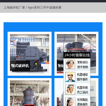
上海破碎机厂家
/
hgm系列三环中速微粉磨
颚式破碎机
制砂机