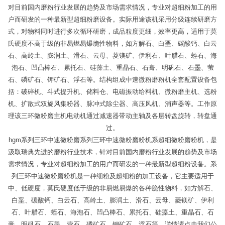
对目前国内磨粉行业发展的趋势及市场需求情况，专业对超细粉加工的用
户而研发的一种最新型超细粉磨设备。实际用途该机采用分级连续研磨方
式，对物料同时进行多次循环研磨，成品粒度更细，效率更高，适用于莫
氏硬度不高于级的非易燃易爆脆性物料，如方解石、白垩、碳酸钙、白云
石、高岭土、膨润土、滑石、云母、菱镁矿、伊利石、叶腊石、蛭石、海
泡石、凹凸棒石、累托石、硅藻土、重晶石、石膏、明矾石、石墨、萤
石、磷矿石、钾矿石、浮石等。结构组成中速微粉磨粉机全套配置设备包
括：破碎机、斗式提升机、储料仓、电磁振动给料机、微粉磨主机、选粉
机、扩散式双旋风集粉器、脉冲式除尘器、高压风机、消声器等。工作原
理该三环微粉磨主机电动机通过减速器带动主轴及各层转盘旋转，转盘通
过。
hgm系列三环中速微粉磨系列三环中速微粉磨粉机系超细微粉磨粉机，是
汲取瑞典先进的磨粉行业技术，针对目前国内磨粉行业发展的趋势及市场
需求情况，专业对超细粉加工的用户而研发的一种最新型超细粉设备。系
列三环中速微粉磨粉机是一种细粉及超细粉的加工设备，它主要适用于
中、低硬度，莫氏硬度低于级的非易燃易爆的各种脆性物料，如方解石、
白垩、碳酸钙、白云石、高岭土、膨润土、滑石、云母、菱镁矿、伊利
石、叶腊石、蛭石、海泡石、凹凸棒石、累托石、硅藻土、重晶石、石
膏、明矾石、石墨、萤石、磷矿石、钾矿石、浮石等。详情请点击我们公