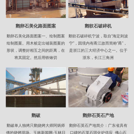
鹅卵石美化路面图案
鹅软石破碎机
鹅卵石美化路面图案一、绘制图案
鹅软石破碎机宁波，取自“海定则波
绘制图案。用木桩定出铺装图案的
宁”，因境内有甬江故而简称“甬”，
形状，调整好相互之间的距离，在
是浙江的三大经济中心之一。位于
将其固定。然后用铁锹切
浙东，长江三角洲
鹅破
鹅卵石英石产地
鹅破单人独烤只鹅烧烤大师阿炳师
鹅卵石英石产地简介：广东省具有
傅的烧烤现场。玉林新闻网-玉林日
口碑的石英石固化炉供应_佛山石