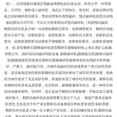
腔）。活动颚板对着固定颚板做周期性的往复运动，时而分开，时而靠
近。分开时，物料进入破碎腔，成品从下部卸出；靠近时，使装在两块颚
板之间的物料受到挤压，弯折和劈裂作用而破碎。颚式破碎机按照活动颚
板的摆动方式不同，可以分为简单摆动式颚式破碎机（简摆颚式破碎。
鹅卵石碎石机多少钱一台硅胶粘鹅卵石胶水，硅胶脚垫胶水，鹅卵石地毯
胶水主营产品：硅胶粘胶水、硅胶粘胶水、硅胶粘石头胶水、硅胶粘尼龙
胶水、硅胶粘塑胶胶水硅胶粘不锈钢胶水、硅胶粘铝胶水、硅胶粘度镍胶
水、硅.新型鹅卵石圆锥破碎机新型鹅卵石圆锥破碎机上海石虎矿山机械
有限公司，国内顶尖的破碎制砂设备.圆锥破碎机|圆锥破石机|圆锥式破碎
机|圆锥破新型高效液压鹅卵石圆锥破碎机能够有效的实现砂石料的破
碎，产量大、破碎能力强，为城市低碳经济的发展带来了很大的经济效
益，该设备稳定的性能和新颖的款式成功的推动了城市经济的发展，有效
的为城市提供了充足的砂石料，快速的实现了城市经济的发展。鹅卵石因
其物料特性具有品质坚硬，抗压性好，耐磨耐腐蚀等特点，是一种纯天然
的绿色建筑材料。但同时，也正是由于鹅卵石坚硬耐磨，导致其加工难度
相对较大，鹅卵石破碎机的选择需要注意以下几点：.根据产量来定破碎
机类型,尤其是对于时产来定鹅卵石设备根据出料粒度来选型,制砂需要。
鹅卵石碎石机多少钱一台大量生产采石机，采石机械价格从优,鹅卵石破
石机，青石破石机巨鑫为您量身定做,石灰石破碎机,石英砂破碎机巨鑫价