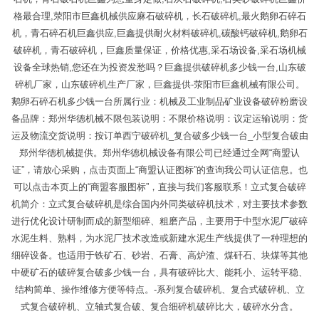
格最合理,荥阳市巨鑫机械供应麻石破碎机，长石破碎机,最火鹅卵石碎石
机，青石碎石机巨鑫供应,巨鑫提供耐火材料破碎机,碳酸钙破碎机,鹅卵石
破碎机，青石破碎机，巨鑫质量保证，价格优惠,采石场设备,采石场机械
设备全球热销,您还在为投资发愁吗？巨鑫提供破碎机多少钱一台,山东破
碎机厂家，山东破碎机生产厂家，巨鑫提供-荥阳市巨鑫机械有限公司。
鹅卵石碎石机多少钱一台所属行业：机械及工业制品矿业设备破碎粉磨设
备品牌：郑州华德机械不限包装说明：不限价格说明：议定运输说明：货
运及物流交货说明：按订单西宁破碎机_复合破多少钱一台_小型复合破由
郑州华德机械提供。郑州华德机械设备有限公司已经通过全网“商盟认
证”，请放心采购，点击页面上“商盟认证图标”的查询我公司认证信息。也
可以点击本页上的“商盟客服图标”，直接与我们客服联系！立式复合破碎
机简介：立式复合破碎机是综合国内外同类破碎机技术，对主要技术参数
进行优化设计研制而成的新型细碎、粗磨产品，主要用于中型水泥厂破碎
水泥生料、熟料，为水泥厂技术改造或新建水泥生产线提供了一种理想的
细碎设备。也适用于铁矿石、砂岩、石膏、高炉渣、煤矸石、块煤等其他
中硬矿石的破碎复合破多少钱一台，具有破碎比大、能耗小、运转平稳、
结构简单、操作维修方便等特点。-系列复合破碎机、复合式破碎机、立
式复合破碎机、立轴式复合破、复合细碎机破碎比大，破碎水分含。