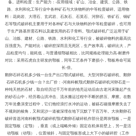
备。进料粒度：生产能力：-应用领域：矿山、冶金、建筑、公路、铁
路、水利和化工等行业中各种矿石与大块物料的中等粒度破碎。适用物
料：花岗岩、大理石、玄武岩、石灰石、石英石、河卵石、铁矿石、铜矿
石等颚式破碎机主要用于对各种矿石与大块物料的中等粒度破碎，也可用
于生产路基所需石料以及建筑用的石子骨料。颚式破碎机广泛运用于矿
山、冶炼、建材、公路、铁路、水利和化工等行业，被破碎物料的最高抗
压强度为。产能对比：破碎腔深而且无死区，生产效率高，破碎比大，产
品粒度均匀，能耗低，与普通细鄂破相比，比同规格处理能力高-耐磨件
对比：采用石虎自主研发的鄂板，同等工艺条件下磨损小，鄂板寿命可延
长-倍。
鹅卵石碎石机多少钱一台生产出口鄂式破碎机、大型河卵石破碎机、鹅卵
石碎石机多少钱一台？出厂价：-河南科帆颚式鹅卵石破碎机河卵石是一
种纯天然的石材，取自经历过千万年前的地壳运动后由古老河床隆起产生
的砂石山中，经历着山洪冲击、流水搬运过程中不断的挤压、摩擦。在数
万年沧桑演变过程中，它们饱经浪打水冲的运动，被砾石碰撞摩擦失去了
不规则的棱角，又和泥沙一道被深埋在地下沉默了千百万年。大块鹅卵石
破碎首选河南科帆颚式破碎机颚式鹅卵石破碎机作部分是两块颚板，一是
固定颚板（定颚），垂直（或上端略外倾）固定在机体前壁上，另一是活
动颚板（动颚），位置倾斜，与固定颚板形成上大下小的破碎腔（工作