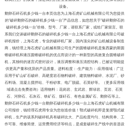
设备。
鹅卵石碎石机多少钱一台本页信息为上海石虎矿山机械有限公司为您提供
的“破碎鹅卵石的破碎机多少钱一台”产品信息，如您想关于“破碎鹅卵石的
破碎机多少钱一台”价格、型号、厂家，请联系厂家，或给厂家留言。联
系我们交谈破碎鹅卵石的破碎机多少钱一台上海石虎矿山机械有限公司破
碎机报价，上海石虎，专业的破碎机厂家，国内顶尖的矿山机械设备制造
商，钱经理上海石虎矿山机械有限公司生产的圆锥破碎机是集西蒙的斯圆
锥破碎机和液压圆锥破碎机的优点而设计的一种新型的高效复合圆锥破碎
机，其独特的迷宫式密封设计，液压调整和液压清腔结构，已被证明能提
供更高产量和优异的产品质量。进料粒度：-生产能力：-应用领域：广泛
应用于矿山矿石破碎、高硬度岩石物料破碎、建筑物料破碎、水泥厂、砂
石料场、混凝土搅拌站、干粉砂浆、电厂脱硫、石英砂等。（更多应用领
域请点击免费咨询）适用物料：花岗岩、玄武岩、辉绿岩、页岩、石英
石、河卵石、石灰石、铁矿石、煤矸石、有色金属矿石、鹅卵石等上。
鹅卵石碎石机多少钱一台鹅卵石破碎机多少钱一台上海石虎矿山机械有限
公司报价，钱经理石虎用专业为您创造价值！鄂式破碎机即是复摆颚式破
碎机，生产的该系列破碎机具有破碎比大、产品粒度均匀、结构简单、工
作可靠、维修简便、运营费用经济等特点，是成套破碎生产线中的首选设