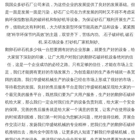
我国众多砂石厂公司来说，为这些企业的发展提供了良好的发展基础。但
是一面是发展一面是污染，砂石厂公司在力求发展的同时又不得不考虑采
购环保指数较高的破碎机和制砂机等设备。为保证砂石厂顺利开展生产工
作，借助此次有利时机，大力研发新型环保节能高效产品和设备，紧紧围
绕“科学环保节约高效”的主题，双管齐下，苦练内功。.石子破碎机.破石
机.采石场设备.打砂机厂家机制砂。
鹅卵石碎石机多少钱一台想要拥有好的企业形象，就要生产好的设备，给
大家留下深刻的印象，让广大用户对我们的鹅卵石破碎机设备绝对的信
任，这是一个企业成功的必经之路。只有足够的信任，才能在市场上立
足，我们才能拥有更好的市场发展力，为创造最好的生产条件铺就一条宽
阔的道路。我们华盛铭机械生产的设备已经在市场上形成了很好的市场，
等待着您的发掘。良好的售后服务平台是我们华盛铭机械呈现给大家的一
个最完美的服务平台，既然我们要为广大用户服务，生产好的鹅卵石破碎
机给大家，那么我们一定会对我们生产的设备负责到底，给大家一个安全
的保障。完善的售后服务就是给大家一个满意的答复，让客户在使用设备
的时候遇到困难，我们第一时间会为您解决问题，绝对值得信赖。开展合
作交流计划，发扬我们华盛铭机械的专业精神，把我们生产的鹅卵石破碎
机推销出去，推向全中国市场，让更多的人知道了解我们华盛铭机械，信
赖我们生产的设备，推进我们的企业全面发展，生产更加优秀更加有效的