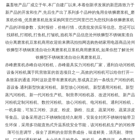
赢畜牧产品厂成立于年,本厂自建厂以来,本着创新求发展的新思路致力于
新产品的开发和生产,先后生产出了系列多个品种的兔用全铁狮磨浆机_磨
浆机价格_优质磨浆机批发采购阿里巴巴阿里巴巴为您找到条铁狮磨浆机
产品的详细参数，实时报价，价格行情，优质批发供应等信息。您还可以
找耕机,打褶机,打鱼机,打皱机,捻机等产品信息沧州铁狮型不锈钢浆渣自
动分离磨浆机豆浆机商用欢迎前来腾讯拍拍网选购热销家用电器商品沧州
铁狮型不锈钢浆渣自动分离磨浆机豆浆机商用磨浆机,如果你想了解沧州
铁狮型不锈钢浆渣自动分离磨浆机豆。
赤峰磨浆机赤峰自动河粉机，赤峰最具实力河粉机厂家，通利自动河粉机
设备河粉机属于民营致富的首选项目之一,高效的河粉机可以给你打开一
条致富的通道.同时这款是带有磨浆机的,形成真正的一条线生产河粉的机
器设备.通利新型快速河粉机、新型放心河粉机、新型通用河粉机、新型
蒸汽河粉机、新一代河粉生产机、制营养河粉机器、改进河粉机、新产品
河粉机定制河粉机、数控河粉机、放心河粉机、电河粉机、通利河粉机，
一机多能，可加工河粉、凉皮、粉皮、肠粉、拉皮、蔬菜河粉、蔬菜凉皮
等食品。设备采用进口不锈钢制造经久耐用，安装全封闭不锈钢传输带卫
生环保，采用多功能直热式升温系统安全节能，该河粉机机生产的河粉厚
薄可任意调节，保全了原料的全部营养成份，味道鲜美，清亮剔、弹性
好，口感好通利机械，大小设备品种齐全，购机后，免费培训，免费提供