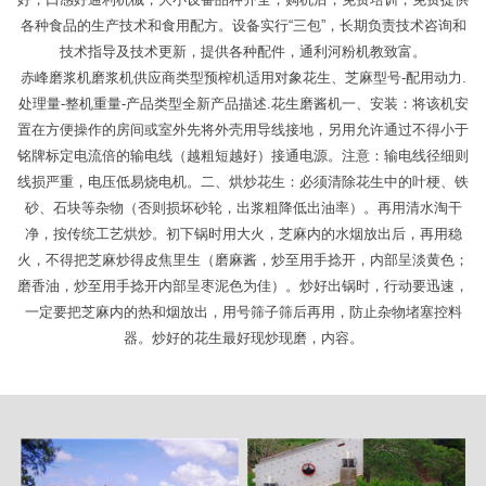
各种食品的生产技术和食用配方。设备实行“三包”，长期负责技术咨询和
技术指导及技术更新，提供各种配件，通利河粉机教致富。
赤峰磨浆机磨浆机供应商类型预榨机适用对象花生、芝麻型号-配用动力.
处理量-整机重量-产品类型全新产品描述.花生磨酱机一、安装：将该机安
置在方便操作的房间或室外先将外壳用导线接地，另用允许通过不得小于
铭牌标定电流倍的输电线（越粗短越好）接通电源。注意：输电线径细则
线损严重，电压低易烧电机。二、烘炒花生：必须清除花生中的叶梗、铁
砂、石块等杂物（否则损坏砂轮，出浆粗降低出油率）。再用清水淘干
净，按传统工艺烘炒。初下锅时用大火，芝麻内的水烟放出后，再用稳
火，不得把芝麻炒得皮焦里生（磨麻酱，炒至用手捻开，内部呈淡黄色；
磨香油，炒至用手捻开内部呈枣泥色为佳）。炒好出锅时，行动要迅速，
一定要把芝麻内的热和烟放出，用号筛子筛后再用，防止杂物堵塞控料
器。炒好的花生最好现炒现磨，内容。