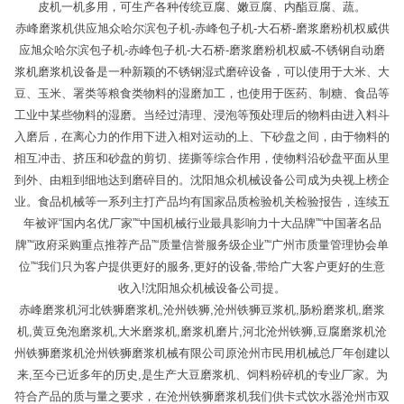
皮机一机多用，可生产各种传统豆腐、嫩豆腐、内酯豆腐、蔬。
赤峰磨浆机供应旭众哈尔滨包子机-赤峰包子机-大石桥-磨浆磨粉机权威供
应旭众哈尔滨包子机-赤峰包子机-大石桥-磨浆磨粉机权威-不锈钢自动磨
浆机磨浆机设备是一种新颖的不锈钢湿式磨碎设备，可以使用于大米、大
豆、玉米、署类等粮食类物料的湿磨加工，也使用于医药、制糖、食品等
工业中某些物料的湿磨。当经过清理、浸泡等预处理后的物料由进入料斗
入磨后，在离心力的作用下进入相对运动的上、下砂盘之间，由于物料的
相互冲击、挤压和砂盘的剪切、搓撕等综合作用，使物料沿砂盘平面从里
到外、由粗到细地达到磨碎目的。沈阳旭众机械设备公司成为央视上榜企
业。食品机械等一系列主打产品均有国家品质检验机关检验报告，连续五
年被评“国内名优厂家”“中国机械行业最具影响力十大品牌”“中国著名品
牌”“政府采购重点推荐产品”“质量信誉服务级企业”“广州市质量管理协会单
位”“我们只为客户提供更好的服务,更好的设备,带给广大客户更好的生意
收入!沈阳旭众机械设备公司提。
赤峰磨浆机河北铁狮磨浆机,沧州铁狮,沧州铁狮豆浆机,肠粉磨浆机,磨浆
机,黄豆免泡磨浆机,大米磨浆机,磨浆机磨片,河北沧州铁狮,豆腐磨浆机沧
州铁狮磨浆机沧州铁狮磨浆机械有限公司原沧州市民用机械总厂年创建以
来,至今已近多年的历史,是生产大豆磨浆机、饲料粉碎机的专业厂家。为
符合产品的质与量之要求，在沧州铁狮磨浆机我们供卡式饮水器沧州市双