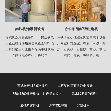
赤铁机选最新设备
赤铁矿选矿强磁选机
赤铁机选最新设备扫一下快速获取
赤铁矿选矿强磁选机恒泰烘干设备
该企业推荐使用微信我查查等扫码
厂专业针对煤泥、煤炭、河沙、海
工具扫描后可直接保存为手机联系
沙、石英砂、石榴砂、黄沙、氧化
人推荐选赤铁矿设备的详
铁皮、焦炭、生铁屑、铜
颚式破碎机2-6吨报价
从石英砂里面提取金属硅
350x1300破碎机每小时产量有多大
风水版石磨的忌讳
最低价破碎机
湖南431焊渣
混凝机器