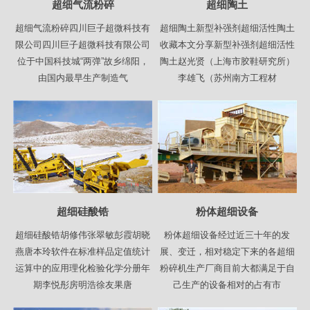
超细气流粉碎
超细陶土
超细气流粉碎四川巨子超微科技有
超细陶土新型补强剂超细活性陶土
限公司四川巨子超微科技有限公司
收藏本文分享新型补强剂超细活性
位于中国科技城“两弹”故乡绵阳，
陶土赵光贤（上海市胶鞋研究所）
由国内最早生产制造气
李雄飞（苏州南方工程材
超细硅酸锆
粉体超细设备
超细硅酸锆胡修伟张翠敏彭霞胡晓
粉体超细设备经过近三十年的发
燕唐本玲软件在标准样品定值统计
展、变迁，相对稳定下来的各超细
运算中的应用理化检验化学分册年
粉碎机生产厂商目前大都满足于自
期李悦彤房明浩徐友果唐
己生产的设备相对的占有市