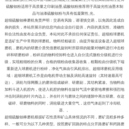
硫酸钡粉适用于高质量之印刷油墨,硫酸钡粉推荐用于高旋光性油墨木制
品与油漆硫酸钡粉与具有低凝聚性,光。
超细硫酸钡棒磨机免责声明：交易有风险，请谨慎交易，以免因此造成自
身的损失，本站所展示的信息均由企业自行提供，内容的真实性、准确性
和合法性由发布企业负责。本站对此不承担任何保证责任。超细粉球磨机
是选矿生产中常用的球磨机。物料经粗破后，由提升输送设备进入超细球
磨机，磨机内的研磨介质凭借磨机旋转时所获得的能量对物料进行冲击粉
碎和研磨粉碎，粉碎后的物料经卸料仓进入自分流式微粉分级机进行分
级，实现粗细粉的分离，合格的细粉由收集器收集，粗颗粒由分级机下端
重新进入球磨机进行粉碎，净化气体由引风机排出。超细球磨机应用领
域：超细球磨机工作是由电机带动主轴及涡轮高速旋转（其转速最高可
达）。涡轮与筛网圈上的磨块组成破碎、研磨副，其结构紧凑。当物料由
加料斗进入机腔内，使进入机腔的物料在旋转气流中紧密地摩擦和强烈地
冲击到涡轮的叶片内边上，并在叶片与磨块之间的缝隙中再次研磨。在这
破碎、研磨物料的同时，涡轮吸进大量空气，这些气体起到了冷却机
器、。
超细硫酸钡棒磨机根据矿石性质和矿山具体情况的不同，磨矿流程多种多
样。一般可分为以下几种类型。按照磨矿回路的特点分开路磨矿和闭路磨