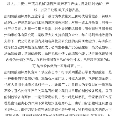
壮大。主要生产“高科机械”牌日产-吨碎石生产线，日处理-吨选矿生产
线，以及日处理-吨工推荐产品。
超细硫酸钡棒磨机企业宗旨：诚信为本质量为上价格优经营信条：铸纳米
品牌让用户满意是我们永恒的追求服务宗旨：对每一道工序负责，对每一
样产品负责，对每一位用户负责小时全天候电话服务，节假日照常服务郑
州纳米粉体有限公司，是政府大力支持的新兴企业，年在得到当地政府的
支持下，我公司依靠国内外知名高校及研究院的共同研发能力，与有实力
雄厚的企业共同投资组建而成，公司主要生产沉淀硫酸钡，高光硫酸钡，
消光硫酸钡，超细硫酸钡，高纯氢氧化镁，高纯氧化镁，活性氧化镁等国
内最为热销的产品，在科技领域有自己的专利技术，已经获得国家的认
可.纳米粉体做为一家集科研，生。
超细硫酸钡棒磨机意向：供应点击率：打印关闭重晶石学名为硫酸钡，是
一种重要的非金属矿物。重晶石用途广泛，可做为油井、气井的加金剂，
也被大量用于油漆和涂料当中，用途最广，用量最大的要数目的干燥重晶
石粉，那么如何生产目的重晶石粉呢？我们从常用的制粉设备说起。常用
的制粉设备有两种，一是雷蒙磨粉机，另一种是球磨机。雷蒙磨的工作原
理是磨辊在离心力作用下紧紧地滚压在磨环上，由铲刀铲起物料送到磨辊
和磨环上，由铲刀铲起物料送到磨辊和磨环中间，物料在碾压力的作用下
破碎成粉。球磨机则通过筒体的运转带动内部的钢球抛起-落下滚动，对