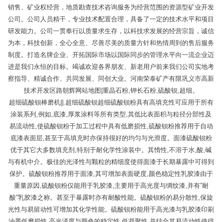
销售、矿业权经营，地质勘查技术咨询服务为经营范围的资源型矿业开发
公司。公司人员精干，专业技术配置合理，具备了一定的技术水平和项目
研发能力。公司一贯奉行以质量求生存，以科技求发展的经营宗旨，诚信
为本，科技创新，全心全意、尽善尽美的质量方针和热情周到的售后服务
制度。打造名牌企业、开拓国际市场以国际同步的管理水平向一流企业迈
进是我们永恒的目标。竭诚欢迎各界朋友、新老用户前来我们公司实地考
察指导、精诚合作、共同发展、同创大业。河南荣泰矿产有限巩义市高新
技术开发区路朝辉网站地图|重晶石粉,钾长石粉,硫酸钡,超细。
超细硫酸钡棒磨机||.超细硫酸钡超细硫酸钡粉具有高填充性可应用于所有
涂装系列,例如,底漆,厚浆涂料等所有类型,其低比表面积与粒径分部性及
易流动性,使硫酸钡粉于加工过程中具有低磨损性,硫酸钡粉推荐用于自动
底漆表面层,甚至于高填充时亦保持很好的均匀与光滑度。面漆硫酸钡粉
优于其它大多数填充剂,特别于耐化学性涂装中。其惰性,不溶于水,酸,碱
与有机中介。极佳的光泽性与颗粒的精细度使得面漆于长期暴露中可得到
保护。硫酸钡粉推荐用于面漆,其可增加表面硬度,颜色稳定性乳胶漆由于
重量原因,硫酸钡粉仅能用于乳胶漆,主要用于高光度与绸纹漆,并有”耐
酸”乳胶漆之称。甚至于暴露时亦有耐酸性能。硫酸钡粉的易分散性,保旋
光性与易留动性可增加其化学性能。硫酸钡粉能用于高光漆与乳胶漆印刷
油墨低磨损性,高光泽度与颜色的稳定性,低凝聚性,并结合其易流动性使得