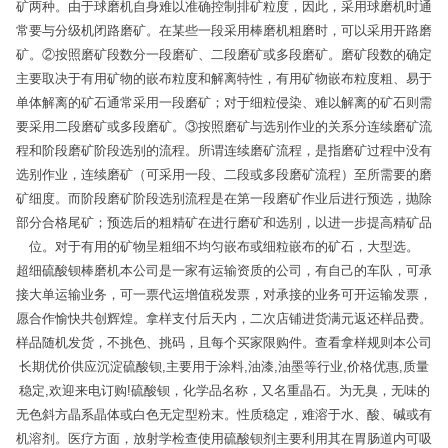
矿两种。由于球磨机自身难以准确控制排矿粒度，因此，采用球磨机时通
常要与分级机闭路磨矿。在某些一段采用棒磨机粗磨时，可以采用开路磨
矿。②按照磨矿段数分一段磨矿、二段磨矿或多段磨矿。磨矿段数的确定
主要取决于有用矿物的嵌布粒度和解离特性，有用矿物嵌布粒度粗、易于
单体解离的矿石通常采用一段磨矿；对于细粒侵染、难以解离的矿石则需
要采用二段磨矿或多段磨矿。③按照磨矿与选别作业的关系分连续磨矿流
程和阶段磨矿阶段选别的流程。所谓连续磨矿流程，是指磨矿过程中没有
选别作业，连续磨矿（可采用一段、二段或多段磨矿流程）至所需要的磨
矿细度。而阶段磨矿阶段选别流程是在第一段磨矿作业后进行预选，抛除
部分合格尾矿；预选后的粗精矿在进行磨矿和选别，以进一步提高精矿品
位。对于有用的矿物呈粗细不均匀嵌布或细粒嵌布的矿石，大型选。
超细硫酸钡棒磨机本公司是一家有运输资质的公司，有自己的车队，可承
接大单运输业务，可一票代运增值税发票，对承接的业务可开运输发票，
愿合作愉快共创辉煌。拿样支付后天内，二次店铺进货满元返还样品费。
样品随机发货，不挑色、挑码，且每个买家限购件。查看拿样规则本公司
长期优价供应沉淀硫酸钡,主要用于涂料,油漆,油墨等行业,价格优惠,质量
稳定,欢迎来电订购!硫酸钡，化学品名称，又名重晶石。为无臭，无味的
无色斜方晶系晶体或白色无定型粉末。性质稳定，难溶于水、酸、碱或有
机溶剂。医疗方面，放射学检查使用硫酸钡剂主要利用其在胃肠道内可吸