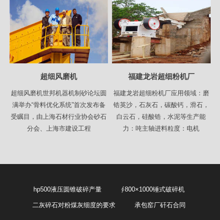
超细风磨机
福建龙岩超细粉机厂
超细风磨机世邦机器机制砂论坛圆
福建龙岩超细粉机厂应用领域：磨
满举办“骨料优化系统”首次发布备
锆英沙，石灰石，碳酸钙，滑石，
受瞩目，由上海石材行业协会砂石
白云石，硅酸锆，水泥等生产能
分会、上海市建设工程
力：吨主轴进料粒度：电机
hp500液压圆锥破碎产量
∮800×1000锤式破碎机
二灰碎石对粉煤灰细度的要求
承包窑厂矸石合同