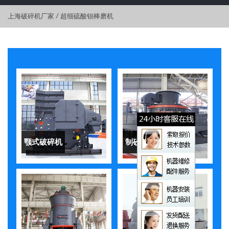
上海破碎机厂家
/
超细硫酸钡棒磨机
颚式破碎机
制砂机