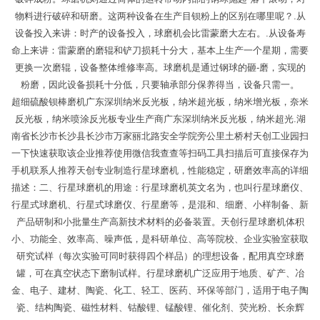
物料进行破碎和研磨。这两种设备在生产目钡粉上的区别在哪里呢？.从
设备投入来讲：时产的设备投入，球磨机会比雷蒙磨大左右。.从设备寿
命上来讲：雷蒙磨的磨辊和铲刀损耗十分大，基本上生产一个星期，需要
更换一次磨辊，设备整体维修率高。球磨机是通过钢球的砸-磨，实现的
粉磨，因此设备损耗十分低，只要轴承部分保养得当，设备只需一。
超细硫酸钡棒磨机广东深圳纳米反光板，纳米超光板，纳米增光板，奈米
反光板，纳米喷涂反光板专业生产商广东深圳纳米反光板，纳米超光.湖
南省长沙市长沙县长沙市万家丽北路安全学院旁公里土桥村天创工业园扫
一下快速获取该企业推荐使用微信我查查等扫码工具扫描后可直接保存为
手机联系人推荐天创专业制造行星球磨机，性能稳定，研磨效率高的详细
描述：二、行星球磨机的用途：行星球磨机英文名为，也叫行星球磨仪、
行星式球磨机、行星式球磨仪、行星磨等，是混和、细磨、小样制备、新
产品研制和小批量生产高新技术材料的必备装置。天创行星球磨机体积
小、功能全、效率高、噪声低，是科研单位、高等院校、企业实验室获取
研究试样（每次实验可同时获得四个样品）的理想设备，配用真空球磨
罐，可在真空状态下磨制试样。行星球磨机广泛应用于地质、矿产、冶
金、电子、建材、陶瓷、化工、轻工、医药、环保等部门，适用于电子陶
瓷、结构陶瓷、磁性材料、钴酸锂、锰酸锂、催化剂、荧光粉、长余辉