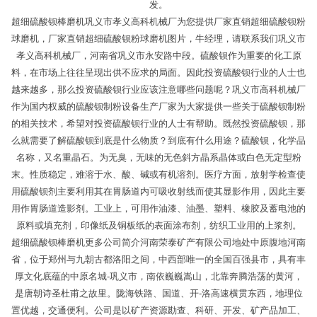
发。
超细硫酸钡棒磨机巩义市孝义高科机械厂为您提供厂家直销超细硫酸钡粉
球磨机，厂家直销超细硫酸钡粉球磨机图片，牛经理，请联系我们巩义市
孝义高科机械厂，河南省巩义市永安路中段。硫酸钡作为重要的化工原
料，在市场上往往呈现出供不应求的局面。因此投资硫酸钡行业的人士也
越来越多，那么投资硫酸钡行业应该注意哪些问题呢？巩义市高科机械厂
作为国内权威的硫酸钡制粉设备生产厂家为大家提供一些关于硫酸钡制粉
的相关技术，希望对投资硫酸钡行业的人士有帮助。既然投资硫酸钡，那
么就需要了解硫酸钡到底是什么物质？到底有什么用途？硫酸钡，化学品
名称，又名重晶石。为无臭，无味的无色斜方晶系晶体或白色无定型粉
末。性质稳定，难溶于水、酸、碱或有机溶剂。医疗方面，放射学检查使
用硫酸钡剂主要利用其在胃肠道内可吸收射线而使其显影作用，因此主要
用作胃肠道造影剂。工业上，可用作油漆、油墨、塑料、橡胶及蓄电池的
原料或填充剂，印像纸及铜板纸的表面涂布剂，纺织工业用的上浆剂。
超细硫酸钡棒磨机更多公司简介河南荣泰矿产有限公司地处中原腹地河南
省，位于郑州与九朝古都洛阳之间，中西部唯一的全国百强县市，具有丰
厚文化底蕴的中原名城-巩义市，南依巍巍嵩山，北靠奔腾浩荡的黄河，
是唐朝诗圣杜甫之故里。陇海铁路、国道、开-洛高速横贯东西，地理位
置优越，交通便利。公司是以矿产资源勘查、科研、开发、矿产品加工、