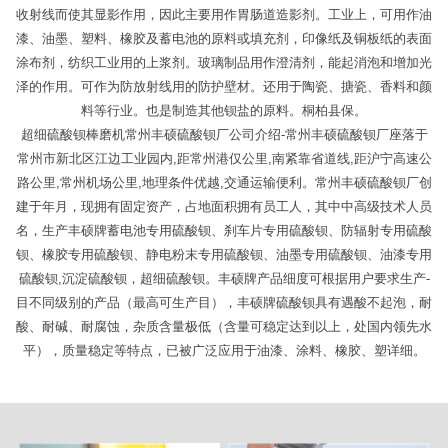
收射线而使其显影作用，因此主要用作胃肠道造影剂。工业上，可用作油
漆、油墨、塑料、橡胶及蓄电池的原料或填充剂，印像纸及铜板纸的表面
涂布剂，纺织工业用的上浆剂。玻璃制品用作澄清剂，能起消泡和增加光
泽的作用。可作为防放射线用的防护壁材。还用于陶瓷、搪瓷、香料和颜
料等行业。也是制造其他钡盐的原料。桐柏县保。
超细硫酸钡棒磨机常州丰硕硫酸钡厂公司介绍-常州丰硕硫酸钡厂座落于
常州市新北区江边工业园内,距常州港仅公里,南紧靠省道线,距沪宁高速公
路公里,常州机场公里,地理条件优越,交通运输便利。常州丰硕硫酸钡厂创
建于年月，现拥有固定资产，占地面积拥有员工人，其中中高级技术人员
名，生产丰硕牌蓄电池专用硫酸钡、刹车片专用硫酸钡、防辐射专用硫酸
钡、橡胶专用硫酸钡、静电粉末专用硫酸钡、油墨专用硫酸钡、油漆专用
硫酸钡,沉淀硫酸钡，超细硫酸钡。丰硕牌产品细度可根据用户要求生产-
目不同级别的产品（最高可生产目），丰硕牌硫酸钡具有遇酸不起泡，耐
酸、耐碱、耐腐蚀，杂质含量极低（含量可稳定达到以上，处国内领先水
平），质量稳定等特点，已被广泛应用于油漆、涂料、橡胶、塑详细。